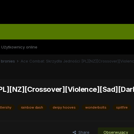
Użytkownicy online
 bronies
PL][NZ][Crossover][Violence][Sad][Dar
uttershy
rainbow dash
derpy hooves
wonderbolts
spitfire
Share
Obserwujący