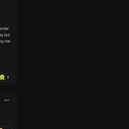
andai
ię też
ię nie
1