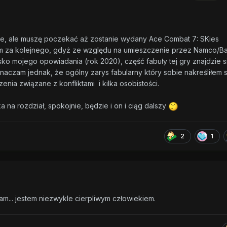
ze, ale muszę poczekać aż zostanie wydany Ace Combat 7: SKies
m za kolejnego, gdyż ze względu na umieszczenie przez Namco/B
lisko mojego opowiadania (rok 2020), część fabuły tej gry znajdzie s
aczam jednak, że ogólny zarys fabularny który sobie nakreśliłem s
enia związane z konfliktami i kilka osobistości.
ka na rozdział, spokojnie, będzie i on i ciąg dalszy
2
1
m... jestem niezwykle cierpliwym człowiekiem.