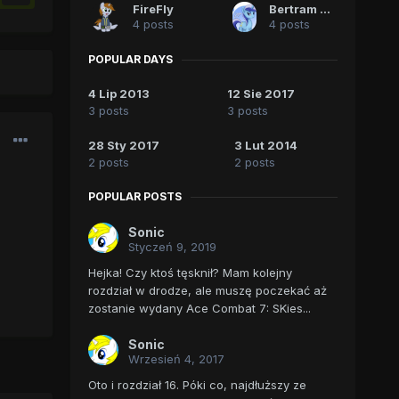
FireFly
Bertram Quist
4 posts
4 posts
POPULAR DAYS
4 Lip 2013
12 Sie 2017
3 posts
3 posts
28 Sty 2017
3 Lut 2014
2 posts
2 posts
POPULAR POSTS
Sonic
Styczeń 9, 2019
Hejka! Czy ktoś tęsknił? Mam kolejny
rozdział w drodze, ale muszę poczekać aż
zostanie wydany Ace Combat 7: SKies...
Sonic
Wrzesień 4, 2017
Oto i rozdział 16. Póki co, najdłuższy ze