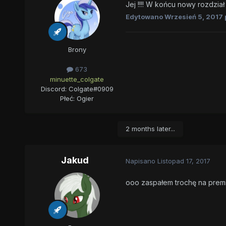
Jej !!!! W końcu nowy rozdzia
Edytowano
Wrzesień 5, 2017
Brony
673
minuette_colgate
Discord: Colgate#0909
Płeć:
Ogier
2 months later...
Jakud
Napisano
Listopad 17, 2017
ooo zaspałem trochę na premi