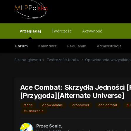
Przeglądaj
Twórczość
Aktywność
Forum
Kalendarz
Regulamin
Administracja
Strona główna
Twórczość fanów
Opowiadania wszystkich
Ace Combat: Skrzydła Jedności [
[Przygoda][Alternate Universe]
fanfic
opowiadanie
crossover
ace combat
fl
tłumaczenie
Przez
Sonic
,