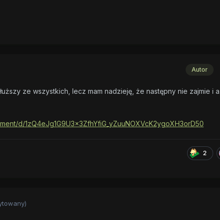
Autor
jdłuższy ze wszystkich, lecz mam nadzieję, że następny nie zajmie i a
ocument/d/1zQ4eJg1G9U3x3ZfhYfiG_yZuuNOXVcK2ygoXH3orD50
2
ytowany)