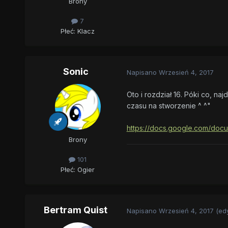
Brony
7
Płeć:
Klacz
Sonic
Napisano
Wrzesień 4, 2017
Oto i rozdział 16. Póki co, na
czasu na stworzenie ^ ^"
https://docs.google.com/d
Brony
101
Płeć:
Ogier
Bertram Quist
Napisano
Wrzesień 4, 2017
(ed