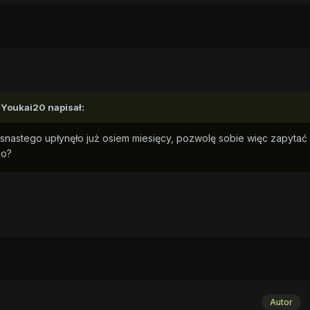
,
Youkai20
napisał:
esnastego upłynęło już osiem miesięcy, pozwolę sobie więc zapytać 
go?
Autor