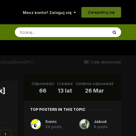
Zarejestruj się
Masz konto? Zaloguj się
Ace Combat: Skrzydła Jedności [PL][NZ][Crossover][Violence][Sad][Dark][Przygoda][Alternate Universe]
Cała aktywność
Odpowiedzi
Created
Ostatnia odpowiedź
k]
66
13 lat
26 Mar
TOP POSTERS IN THIS TOPIC
Sonic
Jakud
29 posts
6 posts
1