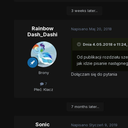
3 weeks later...
Rainbow
Napisano
Maj 20, 2018
Dash_Dashi
Dnia 4.05.2018 o 11:24
Od publikacji rozdziału sz
jak idzie pisanie następne
Brony
Dołączam się do pytania
7
Płeć:
Klacz
7 months later...
Sonic
Napisano
Styczeń 9, 2019