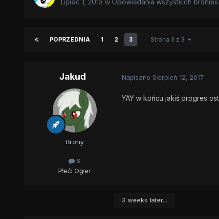
Lipiec 1, 2013
w
Opowiadania wszystkich bronies
POPRZEDNIA
1
2
3
Strona 3 z 3
Jakud
Napisano
Sierpień 12, 2017
YAY w końcu jakiś progres o
Brony
9
Płeć:
Ogier
3 weeks later...