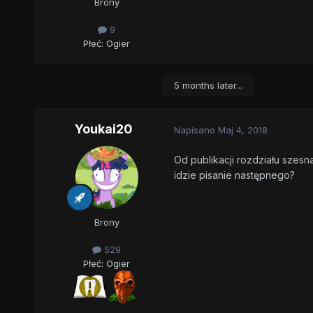
Brony
9
Płeć:
Ogier
5 months later...
Youkai20
Napisano
Maj 4, 2018
Od publikacji rozdziału szesn
idzie pisanie następnego?
Brony
529
Płeć:
Ogier