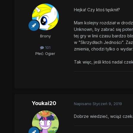
Hejka! Czy ktoś tęsknił?
Mam kolejny rozdział w drod
Unknown, by zabrać się pote
tej gry w linii czasu bardzo b
Brony
w "Skrzydłach Jedności". Zazn
101
zmienia, chodzi tylko o wydarz
Płeć:
Ogier
Tak więc, jeśli ktoś nadal cze
Youkai20
Napisano
Styczeń 9, 2019
Dobrze wiedzieć, wciąż czeka