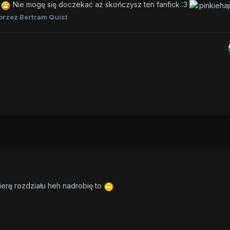
ł
Nie mogę się doczekać aż skończysz ten fanfick :3
przez Bertram Quist
erę rozdziału heh nadrobię to