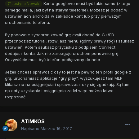
Konto googlowe musi być takie samo (z tego
@Justyna Nowak
samego maila, jaki był na starym telefonie). Możesz je dodać w
ustawieniach androida w zakładce kont lub przy pierwszym
uruchomianiu telefonu.
By ponownie synchronizować grę czyli dodać do G+/FB
przechodzisz tutorial, rozwijasz menu (górny prawy róg) i szukasz
ustawień. Potem szukasz przycisku z podpisem Connect i
dodajesz konta. Jak nie zareaguje uruchom ponownie grę.
Oczywiście musi być telefon podłączony do neta
Jeżeli chcesz sprawdzić czy to jest na pewno ten profil google z
grą, uruchamiasz aplikacje "gry play", wyszukujesz tam MLP
klikasz np na osiągnięcia i sprawdzasz czy się zgadzają. Są tam
np daty uzyskania i osiągnięcia za lvl więc można łatwo
rozpoznać
ATIMKOS
Napisano
Marzec 16, 2017