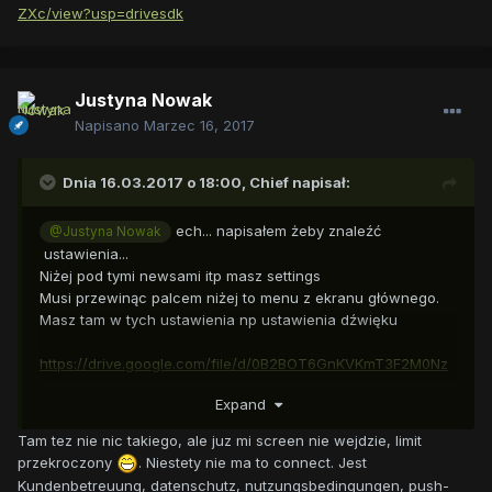
ZXc/view?usp=drivesdk
Justyna Nowak
Napisano
Marzec 16, 2017
Dnia 16.03.2017 o 18:00,
Chief
napisał:
ech... napisałem żeby znaleźć
@Justyna Nowak
ustawienia...
Niżej pod tymi newsami itp masz settings
Musi przewinąc palcem niżej to menu z ekranu głównego.
Masz tam w tych ustawienia np ustawienia dźwięku
https://drive.google.com/file/d/0B2BOT6GnKVKmT3F2M0Nz
ZWFaZXc/view?usp=drivesdk
Expand
Tam tez nie nic takiego, ale juz mi screen nie wejdzie, limit
przekroczony
. Niestety nie ma to connect. Jest
Kundenbetreuung, datenschutz, nutzungsbedingungen, push-