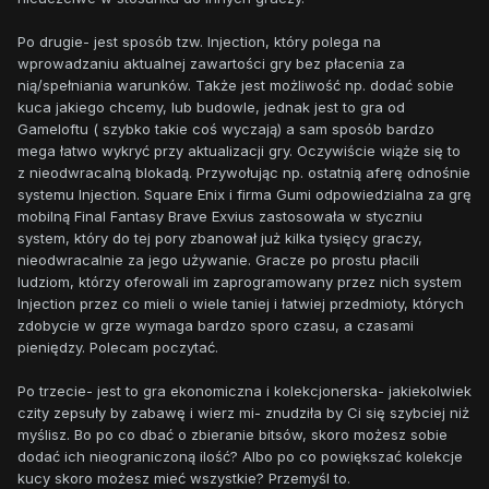
Po drugie- jest sposób tzw. Injection, który polega na
wprowadzaniu aktualnej zawartości gry bez płacenia za
nią/spełniania warunków. Także jest możliwość np. dodać sobie
kuca jakiego chcemy, lub budowle, jednak jest to gra od
Gameloftu ( szybko takie coś wyczają) a sam sposób bardzo
mega łatwo wykryć przy aktualizacji gry. Oczywiście wiąże się to
z nieodwracalną blokadą. Przywołując np. ostatnią aferę odnośnie
systemu Injection. Square Enix i firma Gumi odpowiedzialna za grę
mobilną Final Fantasy Brave Exvius zastosowała w styczniu
system, który do tej pory zbanował już kilka tysięcy graczy,
nieodwracalnie za jego używanie. Gracze po prostu płacili
ludziom, którzy oferowali im zaprogramowany przez nich system
Injection przez co mieli o wiele taniej i łatwiej przedmioty, których
zdobycie w grze wymaga bardzo sporo czasu, a czasami
pieniędzy. Polecam poczytać.
Po trzecie- jest to gra ekonomiczna i kolekcjonerska- jakiekolwiek
czity zepsuły by zabawę i wierz mi- znudziła by Ci się szybciej niż
myślisz. Bo po co dbać o zbieranie bitsów, skoro możesz sobie
dodać ich nieograniczoną ilość? Albo po co powiększać kolekcje
kucy skoro możesz mieć wszystkie? Przemyśl to.