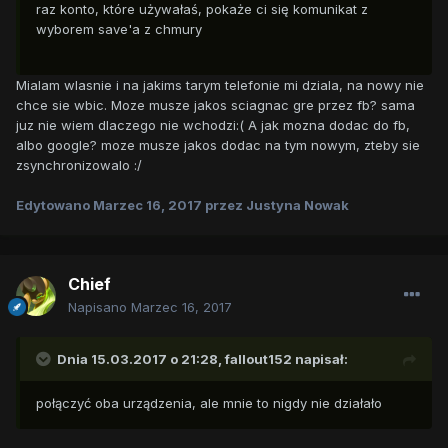
raz konto, które używałaś, pokaże ci się komunikat z
wyborem save'a z chmury
Mialam wlasnie i na jakims tarym telefonie mi dziala, na nowy nie
chce sie wbic. Moze musze jakos sciagnac gre przez fb? sama
juz nie wiem dlaczego nie wchodzi:( A jak mozna dodac do fb,
albo google? moze musze jakos dodac na tym nowym, zteby sie
zsynchronizowalo :/
Edytowano
Marzec 16, 2017
przez Justyna Nowak
Chief
Napisano
Marzec 16, 2017
Dnia 15.03.2017 o 21:28,
fallout152
napisał:
połączyć oba urządzenia, ale mnie to nigdy nie działało