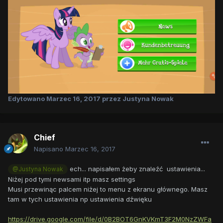
Edytowano
Marzec 16, 2017
przez Justyna Nowak
Chief
Napisano
Marzec 16, 2017
ech... napisałem żeby znaleźć ustawienia...
@Justyna Nowak
Niżej pod tymi newsami itp masz settings
Musi przewinąc palcem niżej to menu z ekranu głównego. Masz
tam w tych ustawienia np ustawienia dźwięku
https://drive.google.com/file/d/0B2BOT6GnKVKmT3F2M0NzZWFa