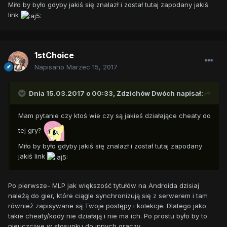
Miło by było gdyby jakiś się znalazł i został tutaj zapodany jakiś
link
1stChoice
Napisano
Marzec 15, 2017
Dnia 15.03.2017 o 00:33,
Zdzichów Dwóch
napisał:
Mam pytanie czy ktoś wie czy są jakieś działające cheaty do
tej gry?
Miło by było gdyby jakiś się znalazł i został tutaj zapodany
jakiś link
Po pierwsze- MLP jak większość tytułów na Androida dzisiaj
należą do gier, które ciągle synchronizują się z serwerem i tam
również zapisywane są Twoje postępy i kolekcje. Dlatego jako
takie cheaty/kody nie działają i nie ma ich. Po prostu było by to
nieuczciwe w stosunku do innych graczy.