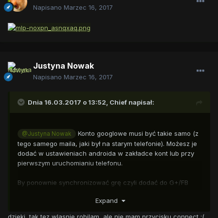
Napisano
Marzec 16, 2017
Justyna Nowak
Napisano
Marzec 16, 2017
Dnia 16.03.2017 o 13:52,
Chief
napisał:
Konto googlowe musi być takie samo (z
@Justyna Nowak
tego samego maila, jaki był na starym telefonie). Możesz je
dodać w ustawieniach androida w zakładce kont lub przy
pierwszym uruchomianiu telefonu.
By ponownie synchronizować grę czyli dodać do G+/FB
przechodzisz tutorial, rozwijasz menu (górny prawy róg) i
Expand
szukasz ustawień. Potem szukasz przycisku z podpisem
Connect i dodajesz konta. Jak nie zareaguje uruchom
dzieki, tak tez wlasnie robilam, ale nie mam przycisku connect :(