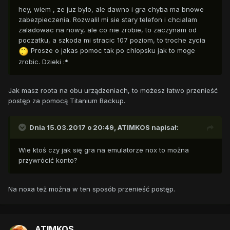
hey, wiem , ze juz bylo, ale dawno i gra chyba ma bnowe
zabezpieczenia. Rozwalil mi sie stary telefon i chcialam
zaladowac na nowy, ale co nie zrobie, to zaczynam od
poczatku, a szkoda mi stracic 107 poziom, to troche zycia
Prosze o jakas pomoc tak po chlopsku jak to moge
zrobic. Dzieki :*
Jak masz roota na obu urządzeniach, to możesz łatwo przenieść
postęp za pomocą Titanium Backup.
Dnia 15.03.2017 o 20:49,
ATIMKOS
napisał:
Wie ktoś czy jak się gra na emulatorze nox to można
przywrócić konto?
Na noxa też można w ten sposób przenieść postęp.
ATIMKOS