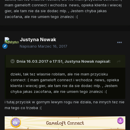
ponownie grę. Oczywiście musi być telefon podłączony do
mam gameloft connect i wchodza news, opieka klienta i wiecej
neta
gier, ale tam nie da sie dodac mlp. , Jestem chyba jakas
zacofana, ale nie umiem tego znalezc :(
Jeżeli chcesz sprawdzić czy to jest na pewno ten profil
google z grą, uruchamiasz aplikacje "gry play", wyszukujesz
tam MLP klikasz np na osiągnięcia i sprawdzasz czy się
zgadzają. Są tam np daty uzyskania i osiągnięcia za lvl więc
Justyna Nowak
można łatwo rozpoznać
Napisano
Marzec 16, 2017
Dnia 16.03.2017 o 17:51,
Justyna Nowak
napisał:
dzieki, tak tez wlasnie robilam, ale nie mam przycisku
connect :( mam gameloft connect i wchodza news, opieka
klienta i wiecej gier, ale tam nie da sie dodac mlp. , Jestem
chyba jakas zacofana, ale nie umiem tego znalezc :(
i tutaj przycisk w gornym lewym rogu nie dziala, na innych tez nie
ma tego co trzeba :(