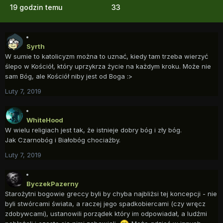
19 godzin temu
33
Syrth
W sumie to katolicyzm można to uznać, kiedy tam trzeba wierzyć
ślepo w Kościół, który uprzykrza życie na każdym kroku. Może nie
sam Bóg, ale Kościół niby jest od Boga :>
Luty 7, 2019
WhiteHood
W wielu religiach jest tak, że istnieje dobry bóg i zły bóg.
Jak Czarnobóg i Białobóg chociażby.
Luty 7, 2019
ByczekPazerny
Starożytni bogowie greccy byli by chyba najbliżsi tej koncepcji - nie
byli stwórcami świata, a raczej jego spadkobiercami (czy wręcz
zdobywcami), ustanowili porządek który im odpowiadał, a ludźmi