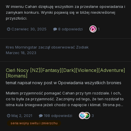
W imieniu Cahan dziękuję wszystkim za przesłane opowiadania i
zamykam konkurs. Wyniki pojawią się w bliżej nieokreślonej
przyszłości.
Czerwiec 30, 2025
8 odpowiedzi
1
Kres Morningstar
zaczął obserwować
Zodiak
Marzec 18, 2023
Cień Nocy [NZ][Fantasy][Dark][Violence][Adventure]
[Romans]
temat napisał nowy post w
Opowiadania wszystkich bronies
Miałem przyjemność pomagać Cahan przy tym rozdziale. I och,
co to była za przyjemność. Zacznijmy od tego, że ten rozdział to
istna kula śniegowa jeżeli chodzi o napięcie i klimat. Strona po...
Maj 2, 2021
198 odpowiedzi
3
seria:wojny switu i zmierzchu