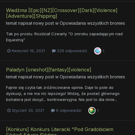
Wiedźma [Epic][NZ][Crossover][Dark][Violence]
[Adventure][Shipping]
temat napisał nowy post w
Opowiadania wszystkich bronies
Tak po prostu. Rozdział Czwarty "O zmroku zapadającym nad
Equestrią"
Kwiecień 16, 2021
226 odpowiedzi
1
Paladyn [oneshot][fantasy][violence]
temat napisał nowy post w
Opowiadania wszystkich bronies
Fajnie się czyta tak zróżnicowane opinie. Daje to pole do
dyskusji, a nie ma nic lepszego! Widzę, że postać głównego
bohatera jest dosyć... kontrowersyjna. Nie jest to dla mnie...
Styczeń 30, 2021
6 odpowiedzi
1
[Konkurs] Konkurs Literacki "Pod Gradobiciem
Fików" Edycja Siódma