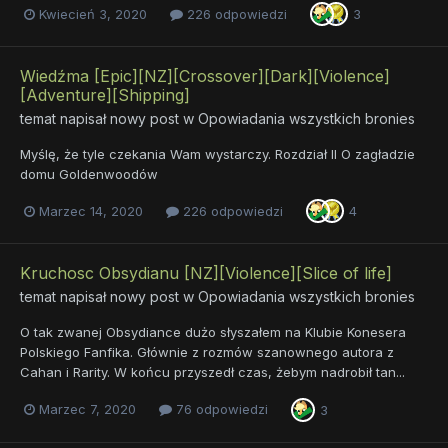
Kwiecień 3, 2020
226 odpowiedzi
3
Wiedźma [Epic][NZ][Crossover][Dark][Violence]
[Adventure][Shipping]
temat napisał nowy post w
Opowiadania wszystkich bronies
Myślę, że tyle czekania Wam wystarczy. Rozdział II O zagładzie
domu Goldenwoodów
Marzec 14, 2020
226 odpowiedzi
4
Kruchosc Obsydianu [NZ][Violence][Slice of life]
temat napisał nowy post w
Opowiadania wszystkich bronies
O tak zwanej Obsydiance dużo słyszałem na Klubie Konesera
Polskiego Fanfika. Głównie z rozmów szanownego autora z
Cahan i Rarity. W końcu przyszedł czas, żebym nadrobił tan...
Marzec 7, 2020
76 odpowiedzi
3