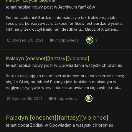
temat napisał nowy post w
Archiwum fanfików
Koniec czekania! Bardzo mnie ucieszyła tak frekwencja jak i
ilość prac konkursowych. Jakość fanfików jest bardzo wysoka,
nikt nie przekroczył limitu, ani deadline'u... Miodzio! A zatem...
Styczeń 20, 2021
7 odpowiedzi
3
Paladyn [oneshot][fantasy][violence]
temat napisał nowy post w
Opowiadania wszystkich bronies
Bardzo dziękuję za tak obszerny komentarz i niezmiernie cieszę
się, że Ci się podobało! Paladyn jest fanfikiem napisanym w
nagłym przypływie weny i nie zastanawiałem się zbytnio nad...
Styczeń 18, 2021
6 odpowiedzi
1
Paladyn [oneshot][fantasy][violence]
temat dodał
Zodiak
w
Opowiadania wszystkich bronies