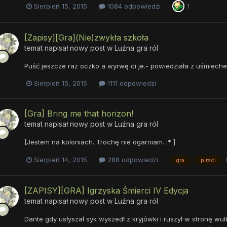
Sierpień 15, 2015
1084 odpowiedzi
1
[Zapisy][Gra](Nie)zwykła szkoła
temat napisał nowy post w
Luźna gra ról
Puść jeszcze raz oczko a wyrwę ci je.- powiedziała z uśmiech
Sierpień 15, 2015
1111 odpowiedzi
[Gra] Bring me that horizon!
temat napisał nowy post w
Luźna gra ról
[Jestem na koloniach. Trochę nie ogarniam. :* ]
Sierpień 14, 2015
288 odpowiedzi
gra
piraci
[ZAPISY][GRA] Igrzyska Śmierci IV Edycja
temat napisał nowy post w
Luźna gra ról
Dante gdy usłyszał syk wyszedł z kryjówki i ruszył w stronę wul