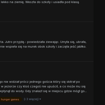
kko na ziemię. Weszła do szkoły i usiadła pod klasą.
ta. Jutro przyjdę.- powiedziała ziewając. Umyła się, ubrała,
ie wspieła się na murek obok szkoły i zaczęła jeść jabłko.
 nie widział prócz jednego gościa który się skitrał po
 w jeziorze czy ktoś czegoś nie upuścił, a co może mu się
wpłynął do wody. Gdy znalazł się w miejscu gdzie mógł go...
(i 3 więcej)
hunger games