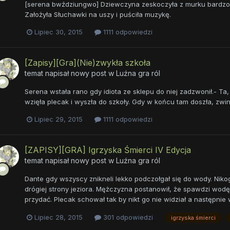
[serena bwździungwo] Dziewczyna zeskoczyła z murku bardzo le
Założyła Słuchawki na uszy i puściła muzykę.
Lipiec 30, 2015
1111 odpowiedzi
[Zapisy][Gra](Nie)zwykła szkoła
temat napisał nowy post w
Luźna gra ról
Serena wstała rano gdy idiota ze sklepu do niej zadzwonił.- Ta, 
wzięła plecak i wyszła do szkoły. Gdy w końcu tam doszła, zwinn
Lipiec 29, 2015
1111 odpowiedzi
[ZAPISY][GRA] Igrzyska Śmierci IV Edycja
temat napisał nowy post w
Luźna gra ról
Dante gdy wszyscy znikneli lekko podczołgał się do wody. Nikogo
drógiej strony jeziora. Mężczyzna postanowił, że spawdzi wodę
przydać. Plecak schował tak by nikt go nie widział a następnie 
Lipiec 28, 2015
301 odpowiedzi
igrzyska śmierci