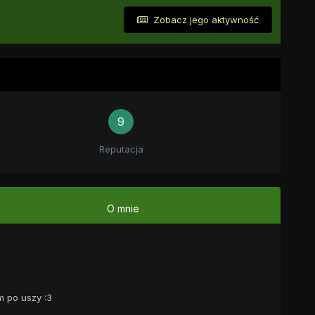
Zobacz jego aktywność
9
Reputacja
O mnie
m po uszy :3