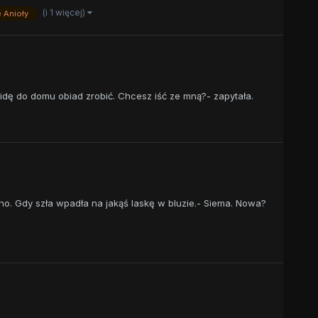
(i 1 więcej)
 Anioły
a idę do domu obiad zrobić. Chcesz iść ze mną?- zapytała.
no. Gdy szła wpadła na jakąś laskę w bluzie.- Siema. Nowa?