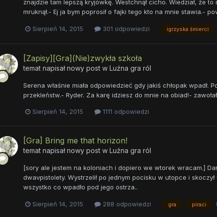
znajdzie tam lepszą kryjówkę. Westchnął cicho. Wiedział, że to n
mruknął.- Ej ja bym poprosił o fajki tego kto na mnie stawia.- pow
Sierpień 14, 2015
301 odpowiedzi
igrzyska śmierci
[Zapisy][Gra](Nie)zwykła szkoła
temat napisał nowy post w
Luźna gra ról
Serena właśnie miała odpowiedzieć gdy jakiś chłopak wpadł. Po
przekleństw.- Ryder. Za karę idziesz do mnie na obiad!- zawołał
Sierpień 14, 2015
1111 odpowiedzi
[Gra] Bring me that horizon!
temat napisał nowy post w
Luźna gra ról
[sory ale jestem na koloniach i dopiero we wtorek wracam.] Da
dwavpistolety. Wystrzelił po jednym pocisku w utopce i skoczy
wszystko co wpadło pod jego ostrza..
Sierpień 14, 2015
288 odpowiedzi
gra
piraci