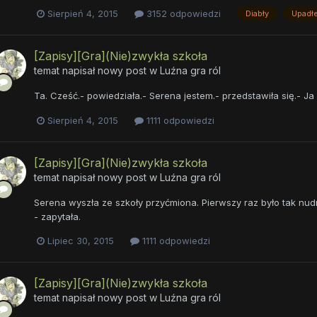
Sierpień 4, 2015
3152 odpowiedzi
Diabły
Upadłe
[Zapisy][Gra](Nie)zwykła szkoła
temat napisał nowy post w
Luźna gra ról
Ta. Cześć.- powiedziała.- Serena jestem.- przedstawiła się.- J
Sierpień 4, 2015
1111 odpowiedzi
[Zapisy][Gra](Nie)zwykła szkoła
temat napisał nowy post w
Luźna gra ról
Serena wyszła ze szkoły przyćmiona. Pierwszy raz było tak nud
- zapytała.
Lipiec 30, 2015
1111 odpowiedzi
[Zapisy][Gra](Nie)zwykła szkoła
temat napisał nowy post w
Luźna gra ról