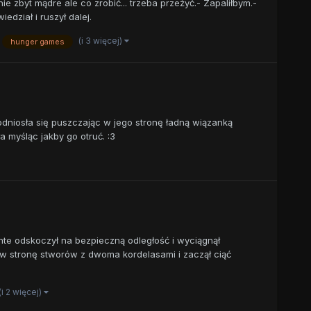
ie zbyt mądre ale co zrobić... trzeba przeżyć.- Zapaliłbym.-
iedział i ruszył dalej.
(i 3 więcej)
hunger games
dniosła się puszczając w jego stronę ładną wiązanką
a myśląc jakby go otruć. :3
nte odskoczył na bezpieczną odległość i wyciągnął
ł w stronę stworów z dwoma kordelasami i zaczął ciąć
(i 2 więcej)