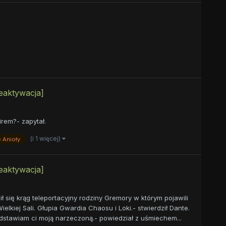
eaktywacja]
irem?- zapytał.
(i 1 więcej)
 Anioły
eaktywacja]
ł się krąg teleportacyjny rodziny Gremory w którym pojawili
elkiej Sali. Głupia Gwardia Chaosu i Loki.- stwierdził Dante.
zedstawiam ci moją narzeczoną.- powiedział z uśmiechem...