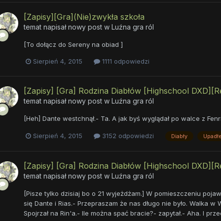
[Zapisy][Gra](Nie)zwykła szkoła
temat napisał nowy post w
Luźna gra ról
[To dołącz do Sereny na obiad ]
Sierpień 4, 2015
1111 odpowiedzi
[Zapisy] [Gra] Rodzina Diabłów [Highschool DXD][R
temat napisał nowy post w
Luźna gra ról
[Heh] Dante westchnął.- Ta. A jak byś wyglądał po walce z Fenr
Sierpień 4, 2015
3152 odpowiedzi
Diabły
Upadłe
[Zapisy] [Gra] Rodzina Diabłów [Highschool DXD][R
temat napisał nowy post w
Luźna gra ról
[Pisze tylko dzisiaj bo o 21 wyjeżdżam.] W pomieszczeniu pojawi
się Dante i Rias.- Przepraszam że nas długo nie było. Walka w Wi
Spojrzał na Rin'a.- Ile można spać bracie?- zapytał.- Aha. I pr