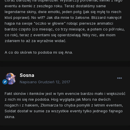
coraz bardziej na odpierdziel. Wystarczy porównać itemki z tego
eventu a itemki z zeszłego roku. Teraz dostaliśmy same
legendarne skiny, dwie emotki, jeden potg (jak się mylę to niech
ktoś poprawi). No wtf? Jak dla mnie to żałosne. Blizzard nakręcił
hajpa na swoje "oczko w głowie" robiąc pierwsze animatici
bardzo często (co miesiąc, co trzy miesiące, a potem co pół roku,
co rok), teraz z eventami się opierdzielają. Niby nic, ale moim
zdaniem to aż za wyraźnie widać.
A co do skórek to podoba mi się Ana.
Sosna
Napisano
Grudzień 12, 2017
Fakt skinów i itemków jest w tym evencie bardzo mało i większość
z nich mi się nie podoba. Hog wygląda jak Mors na dwóch
nogach i z hakiem, Złomiarza to chyba pomylili z letnim eventem,
Soldat dostał w sumie za wszystkie eventy tylko jednego fajnego
skina.