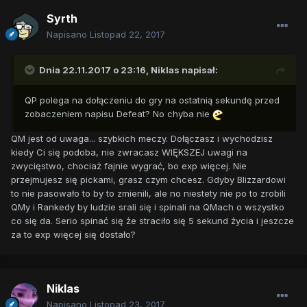
Syrth
Napisano
Listopad 22, 2017
Dnia 22.11.2017 o 23:16,
Niklas
napisał:
QP polega na dołączeniu do gry na ostatnią sekundę przed
zobaczeniem napisu Defeat? No chyba nie
QM jest od uwaga... szybkich meczy. Dołączasz i wychodzisz
kiedy Ci się podoba, nie zwracasz WIĘKSZEJ uwagi na
zwycięstwo, chociaż fajnie wygrać, bo exp więcej. Nie
przejmujesz się pickami, grasz czym chcesz. Gdyby Blizzardowi
to nie pasowało to by to zmienili, ale no niestety nie po to zrobili
QMy i Rankedy by ludzie srali się i spinali na QMach o wszystko
co się da. Serio spinać się że straciło się 5 sekund życia i jeszcze
za to exp więcej się dostało?
Niklas
Napisano
Listopad 23, 2017