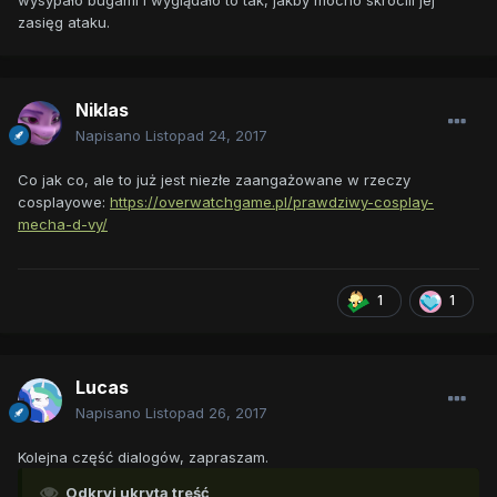
wysypało bugami i wyglądało to tak, jakby mocno skrócili jej
zasięg ataku.
Niklas
Napisano
Listopad 24, 2017
Co jak co, ale to już jest niezłe zaangażowane w rzeczy
cosplayowe:
https://overwatchgame.pl/prawdziwy-cosplay-
mecha-d-vy/
1
1
Lucas
Napisano
Listopad 26, 2017
Kolejna część dialogów, zapraszam.
Odkryj ukrytą treść