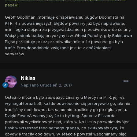
page=1
Geoff Goodman informuje o naprawianiu bugów Doomfista na
PTR. 4 z poważniejszych błędów powinny już być naprawione,
m.in. logika stojąca za przygważdżaniem przeciwników do ściany.
Wciąż jednak badają przyczyny tzw. Ghost Punchy, gdy Rakietowa
Pięść przelatuje przez przeciwnika, mimo że powinna go była
trafić. Prawdopodobnie związane jest to z opóźnieniami
serwerów.
Niklas
Napisano
Grudzień 2, 2017
Ostatnio można było zauważyć zmiany u Mercy na PTR: jej res
wymagał teraz LoS, każde odwrócenie się przerywało go, ale nie
traciliśmy cooldownu, tak samo nie traciliśmy go po ogłuszeniu.
Dzięki EeveeA wiemy już, że to był bug. Spece z Blizzarda
próbowali wyeliminować błąd, który w No Limits pozwalał dwójce
Łask wskrzeszać tego samego gracza, co skutkowało tym, że
obydwie traciły cooldown. W efekcie powstał wspominany błąd.