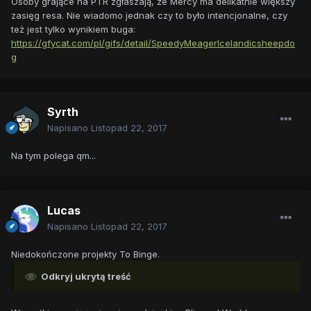
Osoby grające na PTR zgłaszają, że Mercy ma delikatnie większy
zasięg resa. Nie wiadomo jednak czy to było intencjonalne, czy
też jest tylko wynikiem buga:
https://gfycat.com/pl/gifs/detail/SpeedyMeagerIcelandicsheepdo
g
Syrth
Napisano
Listopad 22, 2017
Na tym polega qm...
Lucas
Napisano
Listopad 22, 2017
Niedokończone projekty To Binge.
Odkryj ukrytą treść