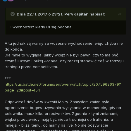
Dnia 22.11.2017 o 23:21,
PervKapitan
napisał:
i wychodzisz kiedy Ci się podoba
A tu jednak są warny za wczesne wychodzenie, więc chyba nie
do końca.
Dla mnie to wygląda, jakby wciąż nie byli pewni czy to ma być
czymś luźnym i bliżej Arcade, czy raczej stanowić coś w rodzaju
treningu przed competitivem.
***
https://us.battle.net/forums/en/overwatch/topic/20759636379?
page=23#post-454
Odpowiedź devów w kwestii Moiry. Zamysłem zmian było
ograniczenie bugów używania wysysania w momencie, gdy na
celowniku masz kilku przeciwników. Zgodnie z tymi zmianami,
więksi przeciwnicy mają być nieco trudniejsi do trafienia, a
mniejsi - bliżsi temu, co mamy na live. No ale oczywiście