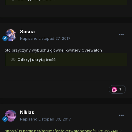
Sosna
Napisano
Listopad 27, 2017
oto przyczyny wybuchu głównej kwatery Overwatch
Odkryj ukrytą treść
1
Niklas
Napisano
Listopad 30, 2017
https://us.battle.net/forums/en/overwatch/topic/20759527400?