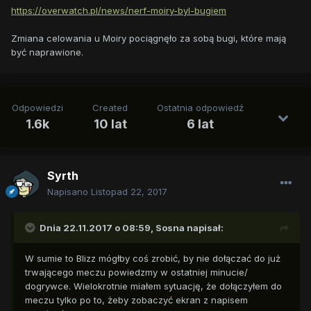
https://overwatch.pl/news/nerf-moiry-byl-bugiem
Zmiana celowania u Moiry pociągnęło za sobą bugi, które mają
być naprawione.
Odpowiedzi
Created
Ostatnia odpowiedź
1.6k
10 lat
6 lat
Syrth
Napisano
Listopad 22, 2017
Dnia 22.11.2017 o 08:59,
Sosna
napisał:
W sumie to Blizz mógłby coś zrobić, by nie dołączać do już
trwającego meczu powiedzmy w ostatniej minucie/
dogrywce. Wielokrotnie miałem sytuację, że dołączyłem do
meczu tylko po to, żeby zobaczyć ekran z napisem