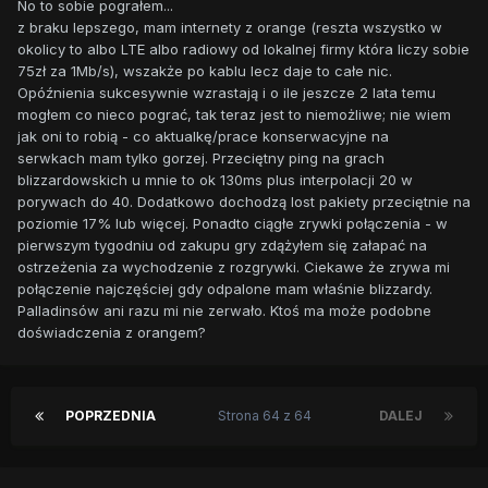
No to sobie pograłem...
z braku lepszego, mam internety z orange (reszta wszystko w
okolicy to albo LTE albo radiowy od lokalnej firmy która liczy sobie
75zł za 1Mb/s), wszakże po kablu lecz daje to całe nic.
Opóźnienia sukcesywnie wzrastają i o ile jeszcze 2 lata temu
mogłem co nieco pograć, tak teraz jest to niemożliwe; nie wiem
jak oni to robią - co aktualkę/prace konserwacyjne na
serwkach mam tylko gorzej. Przeciętny ping na grach
blizzardowskich u mnie to ok 130ms plus interpolacji 20 w
porywach do 40. Dodatkowo dochodzą lost pakiety przeciętnie na
poziomie 17% lub więcej. Ponadto ciągłe zrywki połączenia - w
pierwszym tygodniu od zakupu gry zdążyłem się załapać na
ostrzeżenia za wychodzenie z rozgrywki. Ciekawe że zrywa mi
połączenie najczęściej gdy odpalone mam właśnie blizzardy.
Palladinsów ani razu mi nie zerwało. Ktoś ma może podobne
doświadczenia z orangem?
POPRZEDNIA
Strona 64 z 64
DALEJ