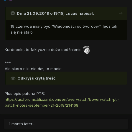
Dnia 21.09.2018 o 19:15,
Lucas
napisał:
19 czerwca miały być "Wiadomości od twórców", lecz tak
się nie stało.
Kurdebele, to faktycznie duże opóźnienie
***
Ale skoro nikt nie dał, to macie:
Odkryj ukrytą treść
Plus opis patcha PTR:
https://us.forums.blizzard.com/en/overwatch/t/overwatch-ptr-
patch-notes-september-21-2018/214168
1 month later...