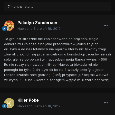
7 months later...
Paladyn Zanderson
Napisano
Sierpień 18, 2019
Ta gra jest strasznie nie zbalansowana na brązach, ciągle
dobiera mi i koledze albo jako przeciwników jakieś zbyt op
drużyny a do nas totalnych nie ogarów którzy nic tylko by fragi
zbierali choć ich się prosi angielskim o konstrukcji cepa by nie szli
solo, ale nie bo po co i tym sposobem moja Ranga wynosi <500
Ru nie ruszy się nawet o milimetr. Nawet ta blokada ról nie
pomogła bo tylko 2 dni było ok bo na 3 weszły smerfy, a jeden
ranked szukało nam godzinę :(. Mój przyjaciel już się tak wkurwił
że wydal 50 zl na 2 konto a zacząłem wątpić w Blizzard naprwdę
Killer Poke
Napisano
Sierpień 18, 2019