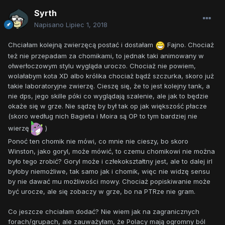
Syrth
Napisano
Lipiec 1, 2018
Chciałam kolejną zwierzęcą postać i dostałam
Fajno. Chociaż
też nie przepadam za chomikami, to jednak taki animowany w
ołwerłoczowym stylu wygląda uroczo. Chociaż nie powiem,
wolałabym kota XD albo królika chociaż bądź szczurka, skoro już
takie laboratoryjne zwierzę. Cieszę się, że to jest kolejny tank, a
nie dps, jego skille póki co wyglądają szalenie, ale jak to będzie
okaże się w grze. Nie sądzę by był tak op jak większość płacze
(skoro według nich Bagieta i Moira są OP to tym bardziej nie
wierzę
)
Ponoć ten chomik nie mówi, co mnie nie cieszy, bo skoro
Winston, jako goryl, może mówić, to czemu chomikowi nie można
było tego zrobić? Goryl może i człekokształtny jest, ale to dalej irl
byłoby niemożliwe, tak samo jak i chomik, więc nie widzę sensu
by nie dawać mu możliwości mowy. Chociaż popiskiwanie może
być urocze, ale się zobaczy w grze, bo na PTRze nie gram.
Co jeszcze chciałam dodać? Nie wiem jak na zagranicznych
forach/grupach, ale zauważyłam, że Polacy mają ogromny ból