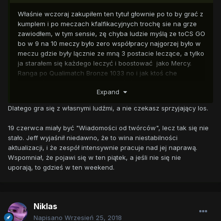
Właśnie wczoraj zakupiłem ten tytuł głownie po to by grać z
kumplem i po meczach kfalfikacyjnych trochę sie na grze
zawiodłem, w tym sensie, zę chyba ludzie myślą ze toCS GO
bo w 9 na 10 meczy było zero współpracy najgorzej było w
meczu gdzie były lącznie ze mną 3 postacie leczące, a tylko
ja starałem się każdego leczyć i boostować jako Mercy.
Ranga po Qualimatch Bronze 1033 no i jak ktoś che
dolączyć do naszej ekipy to oto mój śmiertelnik Bojowy
Expand
Zandi #2329
Dlatego gra się z własnymi ludźmi, a nie czekasz sprzyjający los.
19 czerwca miały być "Wiadomości od twórców", lecz tak się nie
stało. Jeff wyjaśnił niedawno, że to wina niestabilności
aktualizacji, i że zespół intensywnie pracuje nad jej naprawą.
Wspomniał, że pojawi się w ten piątek, a jeśli nie się nie
uporają, to gdzieś w ten weekend.
Niklas
Napisano
Wrzesień 25, 2018