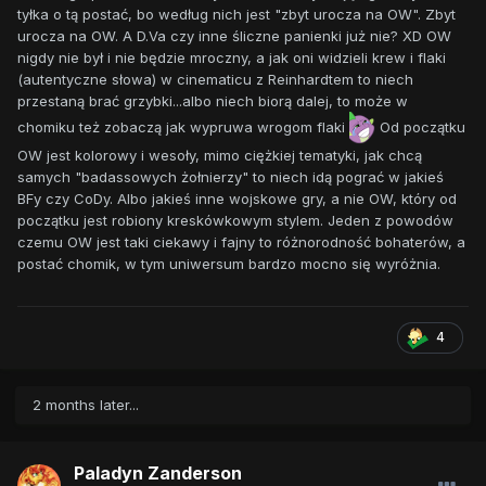
tyłka o tą postać, bo według nich jest "zbyt urocza na OW". Zbyt
urocza na OW. A D.Va czy inne śliczne panienki już nie? XD OW
nigdy nie był i nie będzie mroczny, a jak oni widzieli krew i flaki
(autentyczne słowa) w cinematicu z Reinhardtem to niech
przestaną brać grzybki...albo niech biorą dalej, to może w
chomiku też zobaczą jak wypruwa wrogom flaki
Od początku
OW jest kolorowy i wesoły, mimo ciężkiej tematyki, jak chcą
samych "badassowych żołnierzy" to niech idą pograć w jakieś
BFy czy CoDy. Albo jakieś inne wojskowe gry, a nie OW, który od
początku jest robiony kreskówkowym stylem. Jeden z powodów
czemu OW jest taki ciekawy i fajny to różnorodność bohaterów, a
postać chomik, w tym uniwersum bardzo mocno się wyróżnia.
4
2 months later...
Paladyn Zanderson