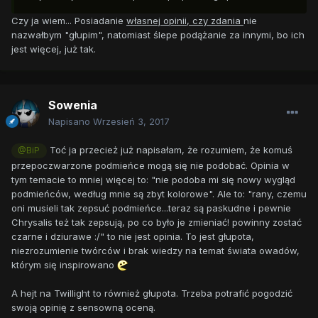
Czy ja wiem... Posiadanie
własnej opinii, czy zdania
nie
nazwałbym "głupim", natomiast ślepe podążanie za innymi, bo ich
jest więcej, już tak.
Sowenia
Napisano
Wrzesień 3, 2017
Toć ja przecież już napisałam, że rozumiem, że komuś
@BiP
przepoczwarzone podmieńce mogą się nie podobać. Opinia w
tym temacie to mniej więcej to: "nie podoba mi się nowy wygląd
podmieńców, według mnie są zbyt kolorowe". Ale to: "rany, czemu
oni musieli tak zepsuć podmieńce...teraz są paskudne i pewnie
Chrysalis też tak zepsują, po co było je zmieniać! powinny zostać
czarne i dziurawe :/" to nie jest opinia. To jest głupota,
niezrozumienie twórców i brak wiedzy na temat świata owadów,
którym się inspirowano
A hejt na Twillight to również głupota. Trzeba potrafić pogodzić
swoją opinię z sensowną oceną.