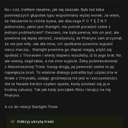
No i cóż, trafiłem idealnie, jak się okazało. Było też kilka
pomniejszych głupotek typu wspomniany wyżej worek. Ja wiem,
że fabularnie to różnie bywa, ale dlaczego P O T Ę Ż N Y
jednorożec, jakim jest Starlight, nie potrafi poradzić sobie z
jednym podmieńcem? Owszem, nie była pewna, kim on jest, ale
powinna się lepiej obronić, zważywszy, że Pharynx sam przyznał,
że nie jest miły. Jak dla mnie, ich spotkanie powinno wypaść
nieco inaczej... Starlight powinna go złapać magią, pójść się
spotkać z Thoraxem i wtedy dopiero wyszłoby, iż to jego brat. No
ale wiemy, skąd takie, a nie inne wyjście. Żeby pośmieszkować
z
Nieustraszonej
Trixie. Swoją drogą, jej pewność siebie to jej
największa broń. To właśnie dlatego potrafiła być użyteczna w
finale z Chrysalis, udając groźniejszą niż jest w rzeczywistości.
Ale ta fasada bardzo szybko opada, kiedy postawi się ją w
trudnej sytuacji. Tak jak tutaj: początek filmu i lecący na nią
Pharynx.
A co do relacji Starlight-Trixie:
Odkryj ukrytą treść