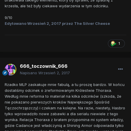
krzesła, ale też były ciekawe wydarzenia w tym odcinku.
9/10
Edytowano
Wrzesień 2, 2017
przez The Silver Cheese
1
666_toczownik_666
Napisano
Wrzesień 2, 2017
Rzadko MLP zaskakuje mnie fabulą, a tu proszę bardzo. W końcu
dostaliśmy odcinek o zreformowanym Królestwie Thoraxa.
Według mnie reforma to materiał na kilka odcinków (szkoda, że
nie pokazano pierwszych kroków Największego Spośród
Tęczochrząszczy) i czekam na kolejne. Na razie, niestety, Hasbro
tylko wprowadziło nowe zabawki a dla serialu niewiele z tego
wynika. Relacja Thoraxa z bratem przypomina mi system władzy,
gdzie Cadance jest władczynią a Shining Armor odpowiada tylko