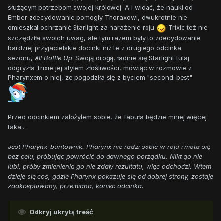
służącym potrzebom swojej królowej. A i widać, że nauki od
Ember zdecydowanie pomogły Thoraxowi, dwukrotnie nie
omieszkał ochrzanić Starlight za narażenie roju
Trixie też nie
szczędziła swoich uwag, ale tym razem były to zdecydowanie
bardziej przyjacielskie docinki niż te z drugiego odcinka
sezonu,
All Bottle Up
. Swoją drogą, ładnie się Starlight tutaj
odgryzła Trixie jej stylem złośliwości, mówiąc w rozmowie z
Pharynxem o niej, że pogodziła się z byciem "second-best"
Przed odcinkiem założyłem sobie, że fabuła będzie mniej więcej
taka...
Jest Pharynx-buntownik. Pharynx nie radzi sobie w roju i mota się
bez celu, próbując powrócić do dawnego porządku. Nikt go nie
lubi, próby zmienienia go nie zdały rezultatu, więc odchodzi. Wtem
dzieje się coś, gdzie Pharynx pokazuje się od dobrej strony, zostaje
zaakceptowany, przemiana, koniec odcinka.
Odkryj ukrytą treść