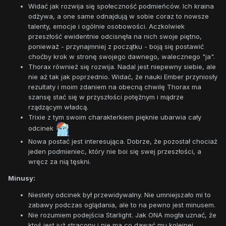
Widać jak rozwija się społeczność podmieńców. Ich kraina
odżywa, a one same odnajdują w sobie coraz to nowsze
talenty, emocje i ogólnie osobowości. Aczkolwiek
przeszłość ewidentnie odcisnęła na nich swoje piętno,
ponieważ - przynajmniej z początku - boją się postawić
choćby krok w stronę swojego dawnego, walecznego "ja".
Thorax również się rozwija. Nadal jest niepewny siebie, ale
nie aż tak jak poprzednio. Widać, że nauki Ember przyniosły
rezultaty i moim zdaniem na obecną chwilę Thorax ma
szansę stać się w przyszłości potężnym i mądrze
rządzącym władcą.
Trixie z tym swoim charakterkiem pięknie ubarwia cały
odcinek
Nowa postać jest interesująca. Dobrze, że pozostał chociaż
jeden podmieniec, który nie boi się swej przeszłości, a
wręcz za nią tęskni.
Minusy:
Niestety odcinek był przewidywalny. Nie umniejszało mi to
zabawy podczas oglądania, ale to na pewno jest minusem.
Nie rozumiem podejścia Starlight. Jak ONA mogła uznać, że
ktoś jest już stracony i nie ma co dawać mu kolejnej