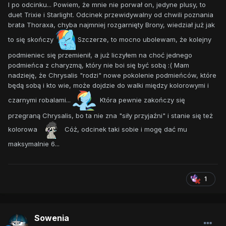
I po odcinku... Powiem, że mnie nie porwał on, jedyne plusy, to
duet Trixie i Starlight. Odcinek przewidywalny od chwili poznania
brata Thoraxa, chyba najmniej rozgarnięty Brony, wiedział już jak
to się skończy
Szczerze, to mocno ubolewam, że kolejny
podmieniec się przemienił, a już liczyłem na choć jednego
podmieńca z charyzmą, który nie boi się być sobą :( Mam
nadzieję, że Chrysalis "rodzi" nowe pokolenie podmieńców, które
będą sobą i kto wie, może dojdzie do walki między kolorowymi i
czarnymi robalami...
Która pewnie zakończy się
przegraną Chrysalis, bo ta nie zna "siły przyjaźni" i stanie się też
kolorowa
Cóż, odcinek taki sobie i mogę dać mu
maksymalnie 6...
1
Sowenia