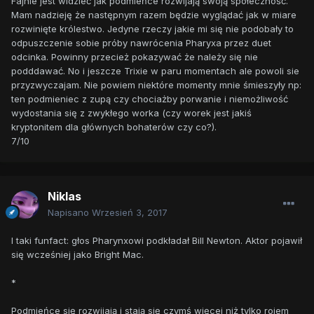
Fajnie jest widzieć jak podmieńce rozwijają swoją społeczność.
Mam nadzieję że następnym razem będzie wyglądać jak w miare
rozwinięte królestwo. Jedyne rzeczy jakie mi się nie podobały to
odpuszczenie sobie próby nawrócenia Pharyxa przez duet
odcinka. Powinny przecież pokazywać że należy się nie
podddawać. No i jeszcze Trixie w paru momentach ale powoli sie
przyzwyczajam. Nie powiem niektóre momenty mnie śmieszyły np:
ten podmieniec z zupą czy chociażby porwanie i niemożliwość
wydostania się z zwykłego worka (czy worek jest jakiś
kryptonitem dla głównych bohaterów czy co?).
7/10
Niklas
Napisano
Wrzesień 3, 2017
I taki funfact: głos Pharynxowi podkładał Bill Newton. Aktor pojawił
się wcześniej jako Bright Mac.
*
Podmieńce się rozwijają i stają się czymś więcej niż tylko rojem