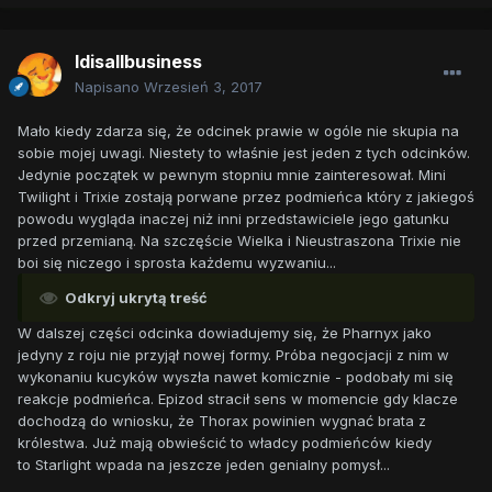
ldisallbusiness
Napisano
Wrzesień 3, 2017
Mało kiedy zdarza się, że odcinek prawie w ogóle nie skupia na
sobie mojej uwagi. Niestety to właśnie jest jeden z tych odcinków.
Jedynie początek w pewnym stopniu mnie zainteresował. Mini
Twilight i Trixie zostają porwane przez podmieńca który z jakiegoś
powodu wygląda inaczej niż inni przedstawiciele jego gatunku
przed przemianą. Na szczęście Wielka i Nieustraszona Trixie nie
boi się niczego i sprosta każdemu wyzwaniu...
Odkryj ukrytą treść
W dalszej części odcinka dowiadujemy się, że Pharnyx jako
jedyny z roju nie przyjął nowej formy. Próba negocjacji z nim w
wykonaniu kucyków wyszła nawet komicznie - podobały mi się
reakcje podmieńca. Epizod stracił sens w momencie gdy klacze
dochodzą do wniosku, że Thorax powinien wygnać brata z
królestwa. Już mają obwieścić to władcy podmieńców kiedy
to Starlight wpada na jeszcze jeden genialny pomysł...