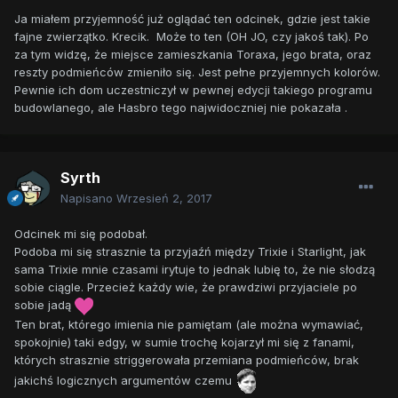
Ja miałem przyjemność już oglądać ten odcinek, gdzie jest takie
fajne zwierzątko. Krecik. Może to ten (OH JO, czy jakoś tak). Po
za tym widzę, że miejsce zamieszkania Toraxa, jego brata, oraz
reszty podmieńców zmieniło się. Jest pełne przyjemnych kolorów.
Pewnie ich dom uczestniczył w pewnej edycji takiego programu
budowlanego, ale Hasbro tego najwidoczniej nie pokazała .
Syrth
Napisano
Wrzesień 2, 2017
Odcinek mi się podobał.
Podoba mi się strasznie ta przyjaźń między Trixie i Starlight, jak
sama Trixie mnie czasami irytuje to jednak lubię to, że nie słodzą
sobie ciągle. Przecież każdy wie, że prawdziwi przyjaciele po
sobie jadą
Ten brat, którego imienia nie pamiętam (ale można wymawiać,
spokojnie) taki edgy, w sumie trochę kojarzył mi się z fanami,
których strasznie striggerowała przemiana podmieńców, brak
jakichś logicznych argumentów czemu