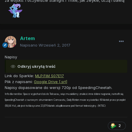
za wojsko. I oczywiście Starlight i Trixie, jak zwykle, uczą i bawią
Artem
Napisano
Wrzesień 2, 2017
Napisy
Odkryj ukrytą treść
Link do Sparkle:
MLP:FiM
S07E17
Plik z napisami:
Google Drive [.srt]
Napisy dopasowane do wersji 720p od SpeedingCheetah.
Info dla nerdów: Spazz wyjechał dziś do Teksasu, więc musieliśmy znaleźć inne dobre nagranie, natrafił się
SpeedingCheetah z surowym strumieniem Comcastu, DailyMotion może wyświetlać 60 klatek przez przeplot
(59,94 Hz), ale jest to klasyczne 23,976 klatek zduplikowane pod format telewizyjny. (NTSC)
2