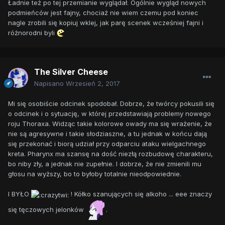
Ładnie też po tej przemianie wyglądał. Ogólnie wygląd nowych
podmieńców jest fajny, chociaż nie wiem czemu pod koniec
nagle zrobili się kopiuj wklej, jak parę scenek wcześniej fajni i
różnorodni byli
The Silver Cheese
Napisano
Wrzesień 2, 2017
Mi się osobiście odcinek spodobał. Dobrze, że twórcy pokusili się
o odcinek i o sytuację, w której przedstawiają problemy nowego
roju Thoraxa. Widząc takie kolorowe owady ma się wrażenie, że
nie są agresywne i takie słodziaszne, a tu jednak w końcu dają
się przekonać i biorą udział przy odparciu ataku wielgachnego
kreta. Pharynx ma szansę na dość niezłą rozbudowę charakteru,
bo niby zły, a jednak nie zupełnie. I dobrze, że nie zmienili mu
głosu na wyższy, bo to byłoby totalnie nieodpowiednie.
I BYŁO
! Kółko szanujących się alkoho ... eee znaczy
się tęczowych jelonków
.