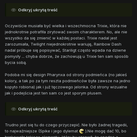
Odkryj ukrytą treść
Oczywiście musiała być wielka i wszechmocna Trixie, która nie
jednokrotnie potrafiła zirytować swoim charakterem. No, ale nie
wszystko da się zmienić w każdej postaci. Trixie nadal jest
zarozumiała, Twilight niejednokrotnie wariuję, Rainbow Dash
nadal próbuje się popisywać, Stariligt często wpada na dziwne
pomysły ... chyba dobrze, że zachowują u Trixie ten sam sposób
bycia sobą.
Podoba mi się design Pharynxa od strony podmieńca (no jakieś
kolory, a tak po za tym reszta podmieńców była zawsze na jedno
kopyto robiona) jak i już tęczowego jelonka. Od strony wizualne
jak i podejścia jest ten sam co jest sporym plusem.
Odkryj ukrytą treść
Trudno jest się tu do czego przyczepić. Nie było żadnej tragedii,
to najważniejsze (Spike i jego dylemat
).Nie mogę dać 10, bo
brakowała takiego elementu, który by sprawił, że spadnę z