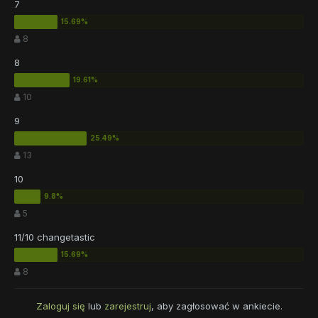
7
8
8
10
9
13
10
5
11/10 changetastic
8
Zaloguj się
lub
zarejestruj
, aby zagłosować w ankiecie.