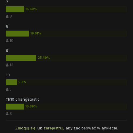
7
8
8
10
9
13
10
5
11/10 changetastic
8
Zaloguj się
lub
zarejestruj
, aby zagłosować w ankiecie.