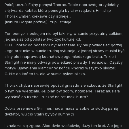
Pokój uczuć. Fajny pomysł Thorax. Tobie naprawdę przydałaby
się twarda kobita, która pomogła by ci w rządach. Hm..ship
Thorax Ember, ciekawe czy istnieje...
(minuta Gogola później), Yup. Istnieje.
Ten pomysł z pokojem nie był taki zły, w sumie przydatny całkiem,
jak musisz od podstaw tworzyć kulturę xd.
Ouu..Thorax od początku był..leszczem. By nie powiedzieć gorzej.
Jego brat miał w sumie trudną sytuacje, z jednej strony musiał być
silny ale i naprawdę kochał swojego młodszego brata. Trixie i
Starlight nie miały odwagi powiedzieć prawdy Thoraxowi. Czyżby
motyw ujawnienia kłamcy? W końcu Phorax wszystko słyszał.
O. Nie do końca to, ale w sumie byłem blisko.
Thorax chyba naprawdę opuścił gniazdo ale szkoda, że Starlight
o tym nie wiedziała. Jej plan był dobry, notabene. Teraz musiała
wyjaśnić co trzeba i ruszać na ratunek..hurra?
Dobra przemowa Glimmer, nadal masz w sobie ta słodką panią
dyktator, wujcio Stalin byłyby dumny ;3
I znalazła się zguba. Albo dwie właściwie, duży ten kret. Ale jego