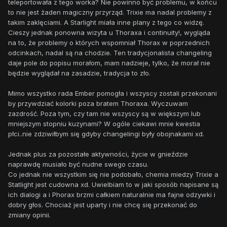
teleportowała z tego worka? Nie powinno być problemu, w końcu
to nie jest żaden magiczny przyrząd. Trixie ma nadal problemy z
takim zaklęciami. A Starlight miała inne plany z tego co widzę.
Cieszy jednak ponowna wizyta u Thoraxa i continuity!, wygląda
na to, że problemy o których wspomniał Thorax w poprzednich
odcinkach, nadal są na chodzie. Ten tradycjonalista changeling
daje pole do popisu morałom, mam nadzieje, tylko, że morał nie
będzie wyglądał na zasadzie, tradycja to zło.
Mimo wszystko rada Ember pomogła i wszyscy zostali przekonani
by przywdziać kolorki poza bratem Thoraxa. Wyczuwam
zazdrość. Poza tym, czy tam nie wszyscy są w większym lub
mniejszym stopniu kuzynami? W ogóle ciekawi mnie kwestia
płci..nie zdziwiłbym się gdyby changelingi były obojnakami xd.
Jednak plus za pozostałe aktywności, życie w gnieździe
naprawdę musiało być nudne swego czasu.
Co jednak nie wszystkim się nie podobało, chemia miedzy Trixie a
Statlight jest cudowna xd. Uwielbiam to w jaki sposób napisane są
ich dialogi a i Phorax brzmi całkiem naturalnie ma fajne odzywki i
dobry głos. Chociaż jest uparty i nie chcę się przekonać do
zmiany opinii.