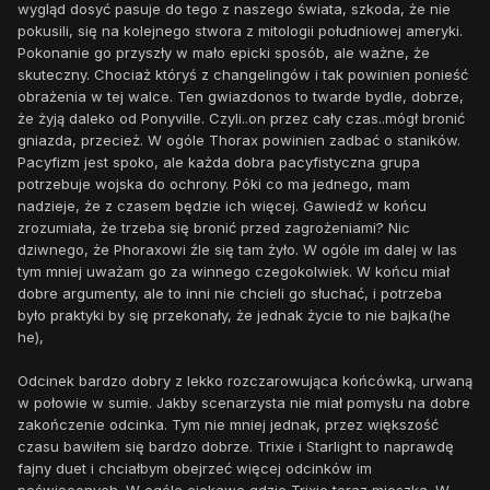
wygląd dosyć pasuje do tego z naszego świata, szkoda, że nie
pokusili, się na kolejnego stwora z mitologii południowej ameryki.
Pokonanie go przyszły w mało epicki sposób, ale ważne, że
skuteczny. Chociaż któryś z changelingów i tak powinien ponieść
obrażenia w tej walce. Ten gwiazdonos to twarde bydle, dobrze,
że żyją daleko od Ponyville. Czyli..on przez cały czas..mógł bronić
gniazda, przecież. W ogóle Thorax powinien zadbać o staników.
Pacyfizm jest spoko, ale każda dobra pacyfistyczna grupa
potrzebuje wojska do ochrony. Póki co ma jednego, mam
nadzieje, że z czasem będzie ich więcej. Gawiedź w końcu
zrozumiała, że trzeba się bronić przed zagrożeniami? Nic
dziwnego, że Phoraxowi źle się tam żyło. W ogóle im dalej w las
tym mniej uważam go za winnego czegokolwiek. W końcu miał
dobre argumenty, ale to inni nie chcieli go słuchać, i potrzeba
było praktyki by się przekonały, że jednak życie to nie bajka(he
he),
Odcinek bardzo dobry z lekko rozczarowująca końcówką, urwaną
w połowie w sumie. Jakby scenarzysta nie miał pomysłu na dobre
zakończenie odcinka. Tym nie mniej jednak, przez większość
czasu bawiłem się bardzo dobrze. Trixie i Starlight to naprawdę
fajny duet i chciałbym obejrzeć więcej odcinków im