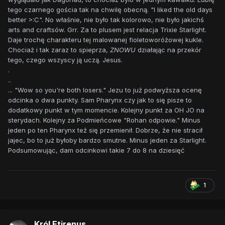
tego czarnego gościa tak na chwilę obecną. "I liked the old days
better >:C". No właśnie, nie było tak kolorowo, nie było jakichś
arts and craftsów. Grr. Za to plusem jest relacja Trixie Starlight.
Daje trochę charakteru tej malowanej fioletoworóżowej kukle.
Chociaż i tak zaraz to spieprza,
ZNOWU
działając na przekór
tego, czego wszyscy ją uczą. Jesus.
.
..
... "Wow so you're both losers." Jezu to już podwyższa ocenę
odcinka o dwa punkty. Sam Pharynx czy jak to się pisze to
dodatkowy punkt w tym momencie. Kolejny punkt za OH JO na
sterydach. Kolejny za Podmieńcowe "Rohan odpowie." Minus
jeden po ten Pharynx też się przemienił. Dobrze, że nie stracił
jajec, bo to już byłoby bardzo smutne. Minus jeden za Starlight.
Podsumowując, dam odcinkowi takie 7 do 8 na dziesięć
1
Król Etirenus