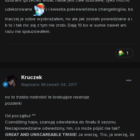
dziurami (przecież widać nadal jest całe dziurawe, tylko mocno
udekorowane
) i kwestia pokrewieństwa changelingów, bo
inaczej je sobie wyobrażałem, no ale jak zostało powiedziane a i
b to i tak nic się z tym nie zrobi. Daję 10 bo w sumie nawet ani
razu nie spauzowałem.
1
Kruczek
Napisano
Wrzesień 24, 2017
no to trzeba nadrobić te brakujące recenzje
pozderki
Od początku! ^^
Czendżling hajw, szanuję odwołanka do finału 6 sezonu.
Niezapowiedziane odwiedziny, hm, co może pójść nie tak?
GREAT AND UNSCAREABLE TRIXIE
! Ja wierzę, Trix, ja wierzę, że