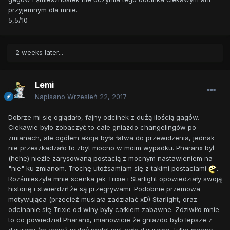
przyjemnym dla mnie.
5,5/10
2 weeks later...
Lemi
Napisano
Wrzesień 22, 2017
Dobrze mi się oglądało, fajny odcinek z dużą ilością gagów.
Ciekawie było zobaczyć to całe gniazdo changelingów po
zmianach, ale ogółem akcja była łatwa do przewidzenia, jednak
nie przeszkadzało to zbyt mocno w moim wypadku. Pharanx był
(hehe) nieźle zarysowaną postacią z mocnym nastawieniem na
"nie" ku zmianom. Trochę utożsamiam się z takimi postaciami
.
Rozśmieszyła mnie scenka jak Trixie i Starlight opowiedziały swoją
historię i stwierdził że są przegrywami. Podobnie przemowa
motywująca (przecież musiała zadziałać xD) Starlight, oraz
odcinanie się Trixie od winy były całkiem zabawne. Zdziwiło mnie
to co powiedział Pharanx, mianowicie że gniazdo było lepsze z