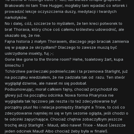
Brakowało mi tam Tree Hugger, mogłaby tam wpadać co wtorek i
prowadzić lekcje oczyszczenia duszy, medytacji i twardych
narkotyków.
No i dalej, cóż, szczerze to myślałem, że ten kreci potworek to
brat Thoraxa, który chce coś całemu królestwu udowodnić, ale
okazało się, że nie.
Fajna historia z małym Thoraxem, dlaczego jego braciak zamienia
się w pająka ze skrzydłami? Dlaczego to zawsze muszą być
uskrzydlone insekty, fuj ;-;
Gone like gone to the throne room? Hehe, toaletowy żart, kupa
śmiechu :I
Tchórzliwe parówczaki podmieńczaki i ta przemowa Starlight, już
na początku wiedziałem, że nie zadziała tak od razu. Ten stwór
wyglądął dziwnie, ale nawet mi się podobał.
Podsumowując, morał całkiem fajny, chociaż przychodził do
głowy już na początku odcinka. Nowa forma Pharynxa nie
wyglądała tak tęczowo jak reszta i to też zdecydowanie był
porządny plus! No i relacja pomiędzy Starlight a Trixie, to coś co
zdecydowanie najmilej mi się w tym sezonie ogląda, jeśli chodzi o
te odcinki zapychające. Chociaż chętnie zobaczyłbym jeszcze
trochę akcji Starlight - Maud, albo nawet Trixie - Maud (Jeszcze
jeden odcinek Maud! Albo chociaż żeby była w finale!).