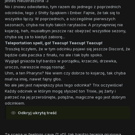
jesteś nieustraszona :3
No i znowu odwołanko, tym razem do jednego z poprzednich
odcinków, tego z Shitty Spajkiem i Ember. Fajnie, że tak się to
wszystko łączy. W poprzednich, a szczególnie pierwszych
sezonach, chyba nie było takich rarytasów. A przynajmniej nie
kojarzę, heh, musiałbym jeszcze raz obejrzeć wszystkie sezony,
chyba się za to kiedyś zabiorę...
Teleportation spell, go! Teacup! Teacup! Teacup!
Troszkę liczyłem, że w tym odcinku pojawi się jeszcze Discord, że
będzie cała paczka z finału, no ale i tak było spoko.
Wygląd gniazda był bardzo w porządku, krzaczki, drzewka,
uroczo, nareszcie mogą rosnąć.
Uhm, a ten Pharynx? Nie wiem czy dobrze to kojarzę, tak chyba
miał na imię, nawet fajny głos.
No ale jaki jest największy plus tego odcinka? Trix oczywiście!
Każdy odcinek w którym mogę słyszeć ton Trixie, jej żarty i
patrzeć na jej przerośnięte, potężne, magiczne ego jest dobrym
odcinkiem.
Odkryj ukrytą treść
Ta scena w feelings cave (? xD), tak bardzo terapia grupowa.