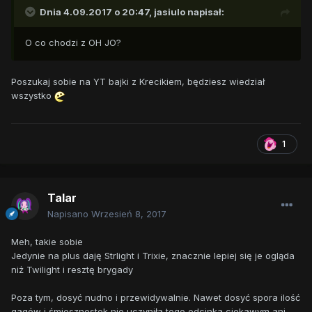
Dnia 4.09.2017 o 20:47,
jasiulo
napisał:
O co chodzi z OH JO?
Poszukaj sobie na YT bajki z Krecikiem, będziesz wiedział
wszystko
1
Talar
Napisano
Wrzesień 8, 2017
Meh, takie sobie
Jedynie na plus daję Strlight i Trixie, znacznie lepiej się je ogląda
niż Twilight i resztę brygady
Poza tym, dosyć nudno i przewidywalnie. Nawet dosyć spora ilość
gagów i śmiesznostek nie uczyniła tego odcinka ciekawym ani