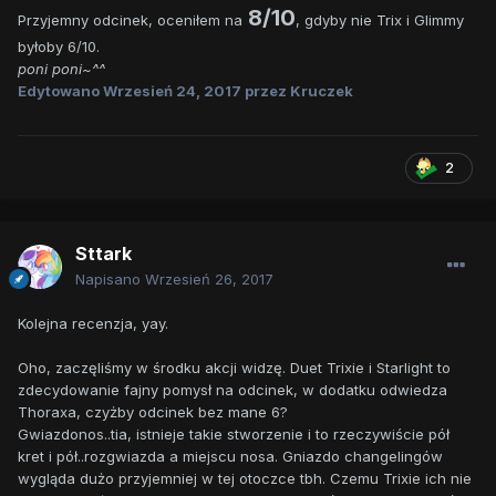
8/10
Przyjemny odcinek, oceniłem na
, gdyby nie Trix i Glimmy
byłoby 6/10.
poni poni~^^
Edytowano
Wrzesień 24, 2017
przez Kruczek
2
Sttark
Napisano
Wrzesień 26, 2017
Kolejna recenzja, yay.
Oho, zaczęliśmy w środku akcji widzę. Duet Trixie i Starlight to
zdecydowanie fajny pomysł na odcinek, w dodatku odwiedza
Thoraxa, czyżby odcinek bez mane 6?
Gwiazdonos..tia, istnieje takie stworzenie i to rzeczywiście pół
kret i pół..rozgwiazda a miejscu nosa. Gniazdo changelingów
wygląda dużo przyjemniej w tej otoczce tbh. Czemu Trixie ich nie