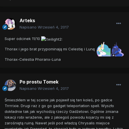
Arteks
Napisano
Wrzesień 4, 2017
Super odcinek 11/10
Thorax i jego brat przypominają mi Celestię i Lunę
Thorax-Celestia Phoranx-Luna
Po prostu Tomek
Napisano
Wrzesień 4, 2017
Śmieszkłem w tej scenie jak pojawił się ten koleś, po gadce
Trrrrixie. Drugi raz z go go gadget teleportation spell. Wyszło
dokładnie tak jak wychodzą rzeczy Gadżetowi. Ogólnie zmiana
lokacji robi wrażenie, ale z jakiegoś powodu kojarzy mi się z
zarośniętą ruiną. Nawet jeśli pod władzą Chrysalis miejsce
wyglądało jak Dagorlad, to chociaż było w jednym kawałku. Lubię