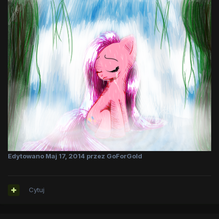
Edytowano
Maj 17, 2014
przez GoForGold
Cytuj