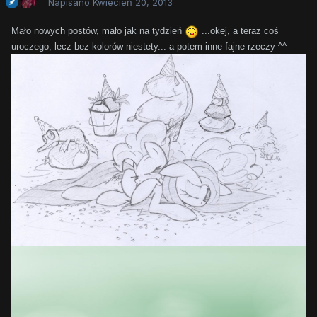
Napisano
Kwiecień 20, 2013
Mało nowych postów, mało jak na tydzień
...okej, a teraz coś
uroczego, lecz bez kolorów niestety... a potem inne fajne rzeczy ^^