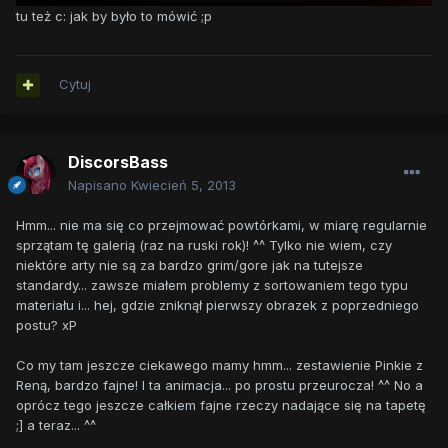
tu też c: jak by było to mówić ;p
Cytuj
DiscorsBass
Napisano
Kwiecień 5, 2013
Hmm... nie ma się co przejmować powtórkami, w miarę regularnie
sprzątam tę galerią (raz na ruski rok)! ^^ Tylko nie wiem, czy
niektóre arty nie są za bardzo grim/gore jak na tutejsze
standardy... zawsze miałem problemy z sortowaniem tego typu
materiału i... hej, gdzie zniknął pierwszy obrazek z poprzedniego
postu? xP
Co my tam jeszcze ciekawego mamy hmm... zestawienie Pinkie z
Reną, bardzo fajne! I ta animacja... po prostu przeurocza! ^^ No a
oprócz tego jeszcze całkiem fajne rzeczy nadające się na tapetę
;] a teraz... ^^