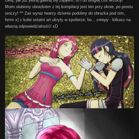
Okej, jak już jedną galerią się zająłem, to i do drugiej coś wrzucę! ^^
Moim ulubiony obrazkiem z tej kompilacji jest ten przy oknie, po prostu
uroczy! ^^ Zaś wyraz twarzy dziwnie podobny do obrazka pod nim,
hmm x] z kolei ostatni art ukryty w spoilerze, bo...
creepy -
klikasz na
własną odpowiedzialność! xD