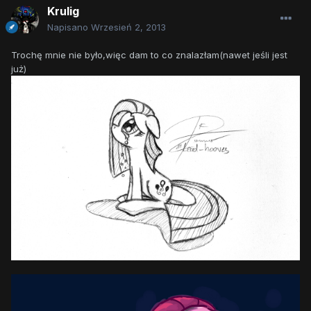
Krulig
Napisano
Wrzesień 2, 2013
Trochę mnie nie było,więc dam to co znalazłam(nawet jeśli jest
już)