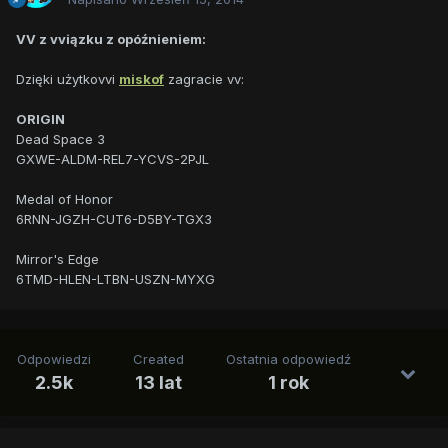
VV z vviązku z opóźnieniem:
Dzięki użytkovvi
miskof
zagracie vv:
ORIGIN
Dead Space 3
GXWE-ALDM-REL7-YCVS-2PJL
Medal of Honor
6RNN-JGZH-CUT6-D5BY-TGX3
Mirror's Edge
6TMD-HLEN-LTBN-USZN-MYXG
Odpowiedzi
Created
Ostatnia odpowiedź
2.5k
13 lat
1 rok