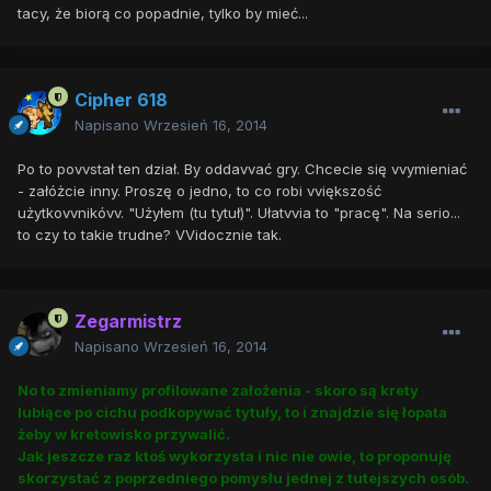
tacy, że biorą co popadnie, tylko by mieć...
Cipher 618
Napisano
Wrzesień 16, 2014
Po to povvstał ten dział. By oddavvać gry. Chcecie się vvymieniać
- załóżcie inny. Proszę o jedno, to co robi vviększość
użytkovvnikóvv. "Użyłem (tu tytuł)". Ułatvvia to "pracę". Na serio...
to czy to takie trudne? VVidocznie tak.
Zegarmistrz
Napisano
Wrzesień 16, 2014
No to zmieniamy profilowane założenia - skoro są krety
lubiące po cichu podkopywać tytuły, to i znajdzie się łopata
żeby w kretowisko przywalić.
Jak jeszcze raz ktoś wykorzysta i nic nie owie, to proponuję
skorzystać z poprzedniego pomysłu jednej z tutejszych osób.