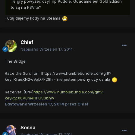
Te gry powyżej, czyli np Puddle, Guacamelee! Gold Edition
to są na PSVite?
Tutaj dajemy kody na Steama
Chief
Napisano
Wrzesień 17, 2014
The Bridge:
Race the Sun: [url=]https://www.humblebundle.com/gift?
key=RfaeXN2wVaD7F28h - nie jestem pewny czy działa
Receiver: [url=]
https://www.humblebundle.com/gift?
key=tZX6VBm4HFGS3bhw
Edytowano
Wrzesień 17, 2014
przez Chief
Sosna
Napisano
Wrzesień 17, 2014