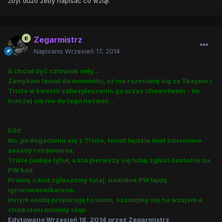
zbyt dużo żeby napisać co wziął.
Zegarmistrz
Napisano
Wrzesień 17, 2014
A chciał być człowiek miły...
Zamykam temat do momentu, aż nie rozmówię się ze Skayem i
Triste w kwestii zabezpieczenia go przez chamstwem - bo
inaczej się nie da tego nazwać...
Edit:
No, po dogadaniu się z Triste, temat będzie miał zmienione
zasady rozdawania.
Triste podaje tytuł, a kto pierwszy się tutaj zgłosi dostanie na
PW kod.
Prośbę o kod zgłaszamy tutaj, namolne PW będą
ignorowane/karane.
Innym osobą proponuję to samo, szanujmy się na wzajem a
chamstwu mówmy stop.
Edytowano
Wrzesień 18, 2014
przez Zegarmistrz