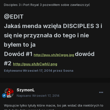
Disciples 3 i Port Royal 3 pozwoliłem sobie zawłaszczyć
@EDIT
Jakaś menda wzięła DISCIPLES 3 i
się nie przyznała do tego i nie
byłem to ja
Dowód #1
dowód
http://puu.sh/bCwgq.jpg
#2
http://puu.sh/bCwhU.png
Edytowano
Wrzesień 17, 2014
przez Sosna
SzymonL
Napisano
Wrzesień 17, 2014
Wpisujcie tylko tytuły które macie, bo jak widać dla niektórych to