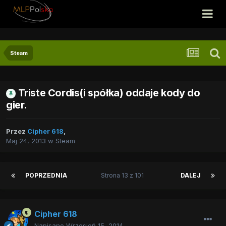
Steam
Triste Cordis(i spółka) oddaje kody do
gier.
Przez
Cipher 618
,
Maj 24, 2013
w
Steam
POPRZEDNIA
Strona 13 z 101
DALEJ
Cipher 618
Napisano
Wrzesień 15, 2014