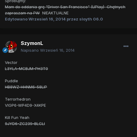
Spróbujmy:
Mam do oddania grę "Driver San Francisco" (UPlay) Chętnych
zapraszam na PW
NIEAKTUALNE
Edytowano
Wrzesień 16, 2014
przez sloyth 06.0
SzymonL
Napisano
Wrzesień 16, 2014
Vector
L3YLA-MCBJM-PH3T0
Puddle
HB8WZ-HHNM6-58LIP
Terrorhedron
VIGP6-WP4D9-X4KPE
Kill Fun Yeah
9JYD6-ZC239-BLCLI