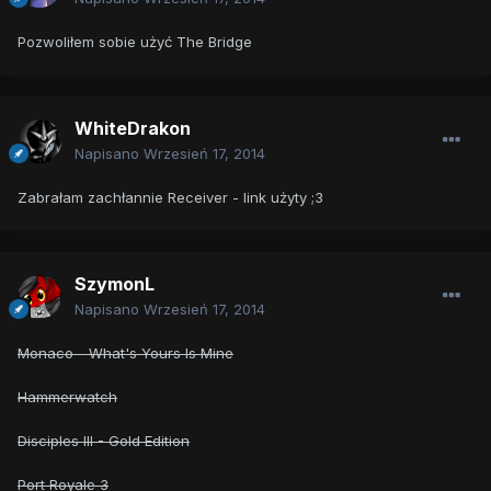
Pozwoliłem sobie użyć The Bridge
WhiteDrakon
Napisano
Wrzesień 17, 2014
Zabrałam zachłannie Receiver - link użyty ;3
SzymonL
Napisano
Wrzesień 17, 2014
Monaco - What's Yours Is Mine
Hammerwatch
Disciples III - Gold Edition
Port Royale 3