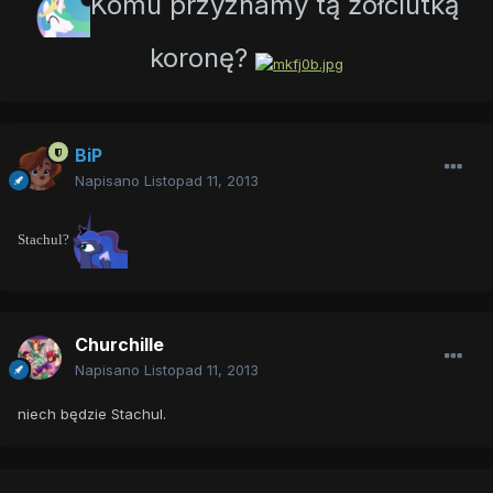
Komu przyznamy tą żółciutką
koronę?
BiP
Napisano
Listopad 11, 2013
Stachul?
Churchille
Napisano
Listopad 11, 2013
niech będzie Stachul.