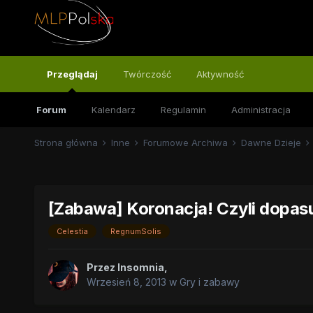
Przeglądaj
Twórczość
Aktywność
Forum
Kalendarz
Regulamin
Administracja
Strona główna
Inne
Forumowe Archiwa
Dawne Dzieje
[Zabawa] Koronacja! Czyli dopas
Celestia
RegnumSolis
Przez
Insomnia
,
Wrzesień 8, 2013
w
Gry i zabawy