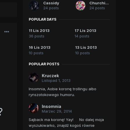
Cassidy
Churchille
24 posts
24 posts
POPULAR DAYS
11 Lis 2013
17 Lis 2013
36 posts
14 posts
16 Lis 2013
13 Lis 2013
10 posts
10 posts
POPULAR POSTS
Kruczek
Listopad 1, 2013
Insomnia, Aobie koronę trollingu albo
rynszotokowego humoru.
Insomnia
?
Marzec 29, 2014
Sajback ma koronę! Yay! No dalej moja
wyszukiwarko, znajdź kogoś równie