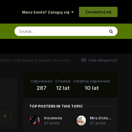
Zarejestruj się
Masz konto? Zaloguj się
acja! Czyli dopasuj diadem do usera
Cała aktywność
Odpowiedzi
Created
Ostatnia odpowiedź
287
12 lat
10 lat
TOP POSTERS IN THIS TOPIC
0
Insomnia
Mrs.Octavia
47 posts
27 posts