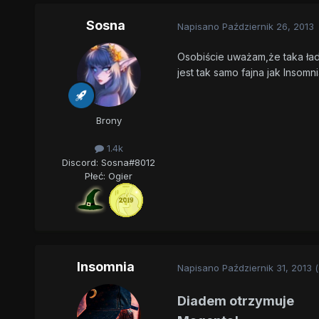
Sosna
Napisano
Październik 26, 2013
Osobiście uważam,że taka ład
jest tak samo fajna jak Insomn
Brony
1.4k
Discord: Sosna#8012
Płeć:
Ogier
Insomnia
Napisano
Październik 31, 2013
Diadem otrzymuje