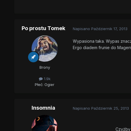
Po prostu Tomek
Napisano
Październik 17, 2013
Wypasiona taka. Wypas znaczy
Ergo diadem frunie do Magent
Brony
1.9k
Płeć:
Ogier
Insomnia
Napisano
Październik 25, 2013
Czyżby 