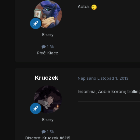
Aoba.
Brony
1.3k
Płeć:
Klacz
Kruczek
Napisano
Listopad 1, 2013
Insomnia, Aobie koronę troll
Brony
1.5k
Discord: Kruczek #6115