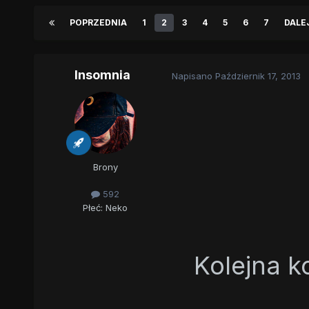
POPRZEDNIA
1
2
3
4
5
6
7
DALE
Insomnia
Napisano
Październik 17, 2013
Brony
592
Płeć:
Neko
Kolejna k