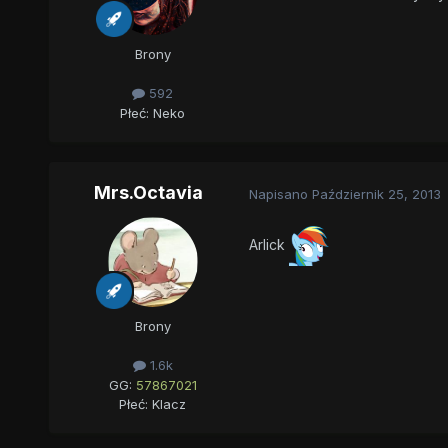
Brony
592
Płeć:
Neko
Mrs.Octavia
Napisano
Październik 25, 2013
Arlick
Brony
1.6k
GG:
57867021
Płeć:
Klacz