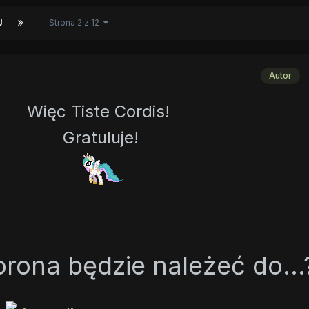
J
Strona 2 z 12
Autor
Więc Tiste Cordis!
Gratuluje!
orona będzie należeć do...