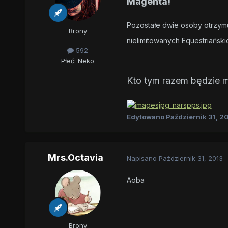
Magenta!
Pozostałe dwie osoby otrzymuj
Brony
nielimitowanych Equestriańsk
592
Płeć:
Neko
Kto tym razem będzie m
Edytowano
Październik 31, 2
Mrs.Octavia
Napisano
Październik 31, 2013
Aoba
Brony