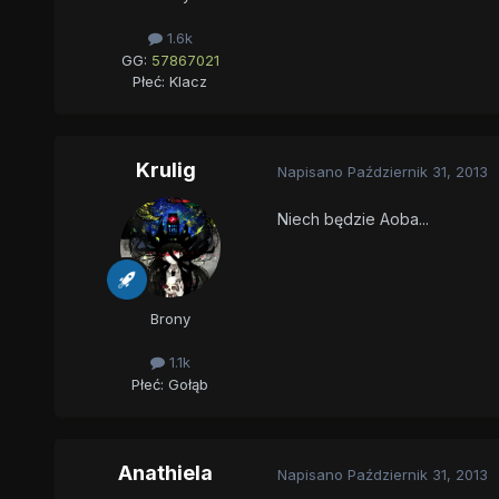
1.6k
GG:
57867021
Płeć:
Klacz
Krulig
Napisano
Październik 31, 2013
Niech będzie Aoba...
Brony
1.1k
Płeć:
Gołąb
Anathiela
Napisano
Październik 31, 2013