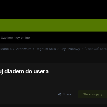
Użytkownicy online
Mane 6
Archiwum
Regnum Solis
Gry i zabawy
[Zabawa] Koron
uj diadem do usera
Share
Obserwujący