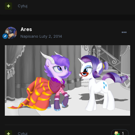
Cytuj
Ares
Napisano
Luty 2, 2014
Cytuj
1