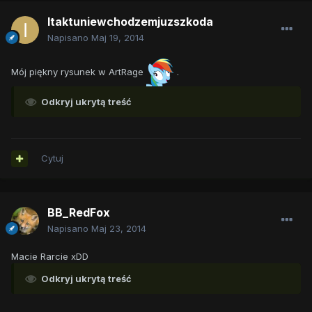
Itaktuniewchodzemjuzszkoda
Napisano
Maj 19, 2014
Mój piękny rysunek w ArtRage
.
Odkryj ukrytą treść
Cytuj
BB_RedFox
Napisano
Maj 23, 2014
Macie Rarcie xDD
Odkryj ukrytą treść