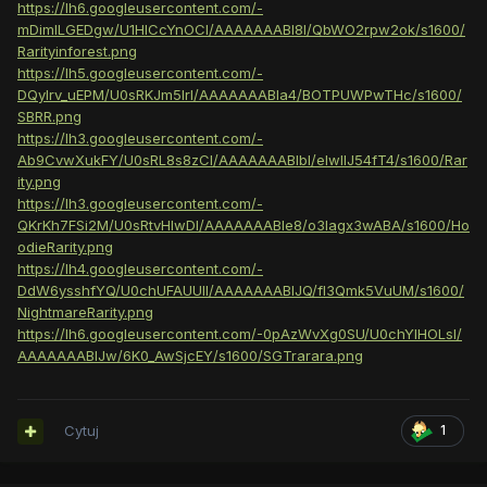
https://lh6.googleusercontent.com/-
mDimILGEDgw/U1HlCcYnOCI/AAAAAAABI8I/QbWO2rpw2ok/s1600/
Rarityinforest.png
https://lh5.googleusercontent.com/-
DQyIrv_uEPM/U0sRKJm5IrI/AAAAAAABIa4/BOTPUWPwTHc/s1600/
SBRR.png
https://lh3.googleusercontent.com/-
Ab9CvwXukFY/U0sRL8s8zCI/AAAAAAABIbI/eIwllJ54fT4/s1600/Rar
ity.png
https://lh3.googleusercontent.com/-
QKrKh7FSi2M/U0sRtvHlwDI/AAAAAAABIe8/o3Iagx3wABA/s1600/Ho
odieRarity.png
https://lh4.googleusercontent.com/-
DdW6ysshfYQ/U0chUFAUUII/AAAAAAABIJQ/fI3Qmk5VuUM/s1600/
NightmareRarity.png
https://lh6.googleusercontent.com/-0pAzWvXg0SU/U0chYIHOLsI/
AAAAAAABIJw/6K0_AwSjcEY/s1600/SGTrarara.png
Cytuj
1