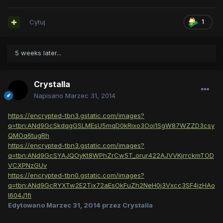
Cytuj
1
5 weeks later...
Crystalla
Napisano
Marzec 31, 2014
https://encrypted-tbn3.gstatic.com/images?
q=tbn:ANd9GcSkdqgGSLMEsU5mqD0kRixo3Ooj1SgW87WZZD3csy
QMOq6tugRh
https://encrypted-tbn3.gstatic.com/images?
q=tbn:ANd9GcSYAJQOyKt8WPhZrCw5T_orur422AJVVKjrrckmTOD
VCXPNzGUv
https://encrypted-tbn0.gstatic.com/images?
q=tbn:ANd9GcRYXTw2E2Tix72aEsOkFuZh2NeH0j3Vxcc3SF4jzHAo
l604J1fi
Edytowano
Marzec 31, 2014
przez Crystalla