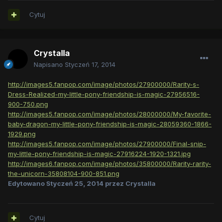
Cytuj
Crystalla
Napisano
Styczeń 17, 2014
http://images5.fanpop.com/image/photos/27900000/Rarity-s-
Dress-Realized-my-little-pony-friendship-is-magic-27956516-
900-750.png
http://images5.fanpop.com/image/photos/28000000/My-favorite-
baby-dragon-my-little-pony-friendship-is-magic-28059360-1866-
1929.png
http://images5.fanpop.com/image/photos/27900000/Final-snip-
my-little-pony-friendship-is-magic-27916224-1920-1321.jpg
http://images6.fanpop.com/image/photos/35800000/Rarity-rarity-
the-unicorn-35808104-900-851.png
Edytowano
Styczeń 25, 2014
przez Crystalla
Cytuj