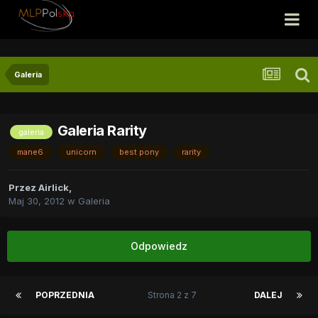
Galeria
Galeria Rarity
galeria
mane6
unicorn
best pony
rarity
Przez
Airlick
,
Maj 30, 2012
w
Galeria
Odpowiedz
POPRZEDNIA
Strona 2 z 7
DALEJ