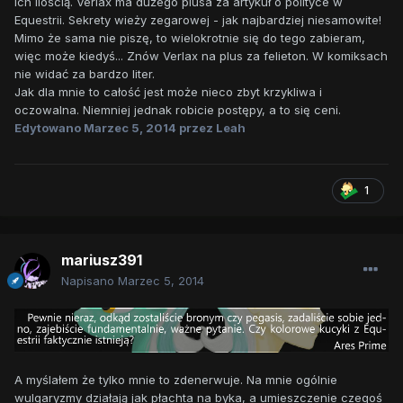
ich ilością. Verlax ma dużego plusa za artykuł o polityce w
Equestrii. Sekrety wieży zegarowej - jak najbardziej niesamowite!
Mimo że sama nie piszę, to wielokrotnie się do tego zabieram,
więc może kiedyś... Znów Verlax na plus za felieton. W komiksach
nie widać za bardzo liter.
Jak dla mnie to całość jest może nieco zbyt krzykliwa i
oczowalna. Niemniej jednak robicie postępy, a to się ceni.
Edytowano
Marzec 5, 2014
przez Leah
1
mariusz391
Napisano
Marzec 5, 2014
A myślałem że tylko mnie to zdenerwuje. Na mnie ogólnie
wulgaryzmy działają jak płachta na byka, a umieszczenie czegoś