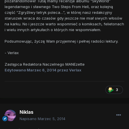
pozafandomowe! Tutaj mamy recenzje albumu “SkyWorld”
legendarnego i sławnego Two Steps From Hell, oraz kolejną
część “Zgryźliwy tetryk poleca…”, w której nasz redakcyjny
staruszek wraca do czasów gdy jeszcze nie miał siwych włosów
na karku. No i jeszcze warto wspomnieć o komiksach, felietonach
i wielu innych artykułach o których nie wspomniałem.
Podsumowując, życzę Wam przyjemnej i pełnej radości lektury.
- Verlax
Zastępca Redaktora Naczelnego MANEzette
Edytowano
Marzec 6, 2014
przez Verlax
3
Niklas
Napisano
Marzec 5, 2014