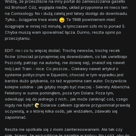
Widzę, że przeszliście na inny portal do zamieszczania gazetki
niż Brohoof. Cóż, wygląda nieźle, układ przypomina mi nieco ten
na Comixology. No i dużą zaletą jest łatwy dostęp do downloadu.
Tylko... ściąganie trwa wieki
Te 11MB powinienem mieć
ściągnięte w mniej niż minutę, a tymczasem szło mi to ponad 5.
Chyba muszą wam spowalniać łącza. Dunno, reszta opinii po
przeczytaniu.
EDIT: no i co tu więcej dodać. Trochę newsów, trochę recek
ficów (chociaż przynajmniej się dowiedziałem, co tak uwielbiajo
Pszczoły, patrząc na autorkę, nie dziwię się), znalazł się nawet
mój Last Train - nice. Co jeszcze... Ciekawy nawet artykuł o
systemie politycznym w Equestrii, chociaż w tym wypadku jest
bardzo dużo gdybania, co też wypomina sam autor. Oczywiście
kolejne solidne - jak gdyby mogło być inaczej - Sekrety Albericha.
Felietony w sumie pominąłem, poza tym Dolara. Poza tym,
odwołując się do jednego z nich... jak może zaniknąć coś, czego
nigdy nie było?
Dolarow całkiem zgrabnie przypomniał prawdę
oczywistą, a o której kilka osób, jak widziałem, zdawało się
zapominać.
Reszta nie spotkała się z moim zainteresowaniem. Ale tak czy
siak, brawo, że wrzuciliście tę gazetkę w końcu. No i cóż, oby do