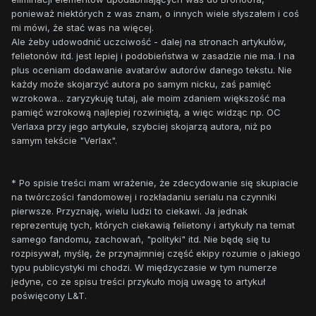
ponieważ niektórych z was znam, o innych wiele słyszałem i coś
mi mówi, że stać was na więcej.
Ale żeby udowodnić uczciwość - dalej na stronach artykułów,
felietonów itd. jest lepiej i podobieństwa w zasadzie nie ma. I na
plus oceniam dodawanie avatarów autorów danego tekstu. Nie
każdy może skojarzyć autora po samym nicku, zaś pamięć
wzrokowa... zaryzykuję tutaj, ale moim zdaniem większość ma
pamięć wzrokową najlepiej rozwiniętą, a więc widząc np. OC
Verlaxa przy jego artykule, szybciej skojarzą autora, niż po
samym tekście "Verlax".
* Po spisie treści mam wrażenie, że zdecydowanie się skupiacie
na twórczości fandomowej i rozkładaniu serialu na czynniki
pierwsze. Przyznaję, wielu ludzi to ciekawi. Ja jednak
reprezentuję tych, których ciekawią felietony i artykuły na temat
samego fandomu, zachowań, "polityki" itd. Nie będę się tu
rozpisywał, myślę, że przynajmniej część ekipy rozumie o jakiego
typu publicystyki mi chodzi. W międzyczasie w tym numerze
jedyne, co ze spisu treści przykuło moją uwagę to artykuł
poświęcony L&T.