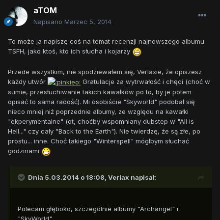
aTOM
Napisano
Marzec 5, 2014
To może ja napiszę coś na temat recenzji najnowszego albumu
TSFH, jako ktoś, kto ich słucha i kojarzy
Przede wszystkim, nie spodziewałem się, Verlaxie, że opiszesz
każdy utwór
Gratulacje za wytrwałość i chęci (choć w
sumie, przesłuchiwanie takich kawałków po to, by je potem
opisać to sama radość). Mi osobiście "Skyworld" podobał się
nieco mniej niż poprzednie albumy, ze względu na kawałki
"ekperymentalne" (ot, choćby wspomniany dubstep w "All is
Hell..." czy cały "Back to the Earth"). Nie twierdzę, że są złe, po
prostu... inne. Choć takiego "Winterspell" mógłbym słuchać
godzinami
Dnia 5.03.2014 o 18:08, Verlax napisał:
Polecam głęboko, szczególnie albumy "Archangel" i
"SkyWorld".