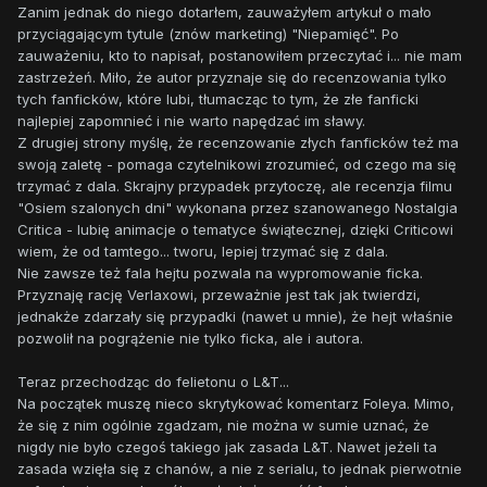
Zanim jednak do niego dotarłem, zauważyłem artykuł o mało
przyciągającym tytule (znów marketing) "Niepamięć". Po
zauważeniu, kto to napisał, postanowiłem przeczytać i... nie mam
zastrzeżeń. Miło, że autor przyznaje się do recenzowania tylko
tych fanficków, które lubi, tłumacząc to tym, że złe fanficki
najlepiej zapomnieć i nie warto napędzać im sławy.
Z drugiej strony myślę, że recenzowanie złych fanficków też ma
swoją zaletę - pomaga czytelnikowi zrozumieć, od czego ma się
trzymać z dala. Skrajny przypadek przytoczę, ale recenzja filmu
"Osiem szalonych dni" wykonana przez szanowanego Nostalgia
Critica - lubię animacje o tematyce świątecznej, dzięki Criticowi
wiem, że od tamtego... tworu, lepiej trzymać się z dala.
Nie zawsze też fala hejtu pozwala na wypromowanie ficka.
Przyznaję rację Verlaxowi, przeważnie jest tak jak twierdzi,
jednakże zdarzały się przypadki (nawet u mnie), że hejt właśnie
pozwolił na pogrążenie nie tylko ficka, ale i autora.
Teraz przechodząc do felietonu o L&T...
Na początek muszę nieco skrytykować komentarz Foleya. Mimo,
że się z nim ogólnie zgadzam, nie można w sumie uznać, że
nigdy nie było czegoś takiego jak zasada L&T. Nawet jeżeli ta
zasada wzięła się z chanów, a nie z serialu, to jednak pierwotnie