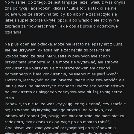
No właśnie. Co z tego, że jest fanpage, jeżeli wielu z was chyba
zna politykę Facebooka? Klikasz "Lubię to", a i tak ci się nie
pojawi wpis ze strony na tablicy, bo albo nie zaznaczyło się
jakiejś super dobrze ukrytej opcji, albo właściciele strony nie
zapłacili za "powierzchnię". Takie coś aż prosi o dodatkowe
działania.
Na plus oceniam okładkę. Może nie jest to najlepszy art z Luną,
ale nie ukrywam, okładka mnie zachęciła do przejrzenia.
Szkoda tylko, że dalej MANEzette w pewnych miejscach
przypomina Brohoofa. Mi się może źle wydawać, ale zdrowa
konkurencja kojarzy mi się z zaprezentowaniem czegoś
odmiennego niż ma konkurencja, by klienci mieli jakiś wybór.
Owszem, jest wybór, bo inni pisarze, nieco inna zawartość*, ale
jak się widzi na pierwszych stronach uderzające podobieństwo
do konkurenta działającego zdecydowanie dłużej, to się serce
kraja.
Panowie, to nie to, że was krytykuję, chcę zjechać, czy zemścić
się za wspaniałą krytykę mojego artykułu od Verlaxa, czy
lobbować Brohoof (lol, pisuję tam okazjonalnie, nie mam statusu
redaktora, czy członka ekipy, więc po co mam to robić?).
Chciałbym was zmotywować przynajmniej do spróbowania
eliminacji elementów upodabniających was do Brohoofa,