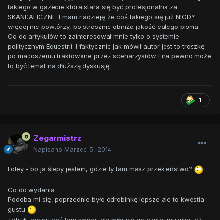
takiego w gazecie która stara się być profesjonalna za
SKANDALICZNE. I mam nadzieję że coś takiego się już NIGDY
więcej nie powtórzy, bo strasznie obniża jakość całego pisma.
Co do artykułów to zainteresował mnie tylko o systemie
politycznym Equestrii. I faktycznie jak mówił autor jest to troszkę
po macoszemu traktowane przez scenarzystów i na pewno może
to być temat na dłuższą dyskusję.
1
Zegarmistrz
Napisano
Marzec 5, 2014
Foley - bo ja ślepy jestem, gdzie ty tam masz przekleństwo?
Co do wydania.
Podoba mi się, poprzednie było odrobinkę lepsze ale to kwestia
gustu
Tetryk znowu coś tam smęci, ale miło się go czyta, muzyka też