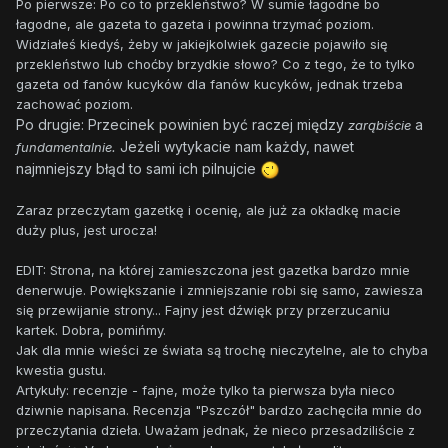
Po pierwsze: Po co to przekleństwo? W sumie łagodne bo
łagodne, ale gazeta to gazeta i powinna trzymać poziom.
Widziałeś kiedyś, żeby w jakiejkolwiek gazecie pojawiło się
przekleństwo lub choćby brzydkie słowo? Co z tego, że to tylko
gazeta od fanów kucyków dla fanów kucyków, jednak trzeba
zachować poziom.
Po drugie: Przecinek powinien być raczej między
a
zarąbiście
Jeżeli wytykacie nam każdy, nawet
fundamentalnie.
najmniejszy błąd to sami ich pilnujcie
Zaraz przeczytam gazetkę i ocenię, ale już za okładkę macie
duży plus, jest urocza!
EDIT: Strona, na której zamieszczona jest gazetka bardzo mnie
denerwuje. Powiększanie i zmniejszanie robi się samo, zawiesza
się przewijanie strony... Fajny jest dźwięk przy przerzucaniu
kartek. Dobra, pomińmy.
Jak dla mnie wieści ze świata są trochę nieczytelne, ale to chyba
kwestia gustu.
Artykuły: recenzje - fajne, może tylko ta pierwsza była nieco
dziwnie napisana. Recenzja "Pszczół" bardzo zachęciła mnie do
przeczytania dzieła. Uważam jednak, że nieco przesadziliście z