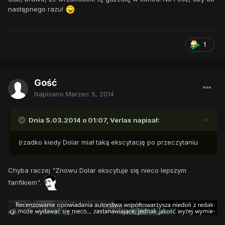
następnego razu!
1
Gość
Napisano
Marzec 5, 2014
Dnia 5.03.2014 o 01:07, Verlax napisał:
(rzadko kiedy Dolar miał taką ekscytację po przeczytaniu
Chyba raczej "Znowu Dolar ekscytuje się nieco lepszym
fanfikiem".