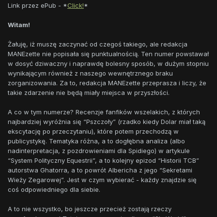
Link przez ePub - *
Click!
*
Witam!
Żałuję, iż muszę zaczynać od czegoś takiego, ale redakcja
MANEzette nie popisała się punktualnością. Ten numer powstawał
w dosyć dziwaczny i naprawdę bolesny sposób, w dużym stopniu
wynikającym również z naszego wewnętrznego braku
zorganizowania. Za to, redakcja MANEzette przeprasza i liczy, że
takie zdarzenie nie będą miały miejsca w przyszłości.
A co w tym numerze? Recenzje fanfików wszelakich, z których
najbardziej wyróżnia się “Pszczoły” (rzadko kiedy Dolar miał taką
ekscytację po przeczytaniu), które potem przechodzą w
publicystykę. Tematyka różna, a to dogłębna analiza (albo
nadinterpretacja, z pozdrowieniami dla Spidiego) w artykule
“System Polityczny Equestrii”, a to kolejny epizod “Historii TCB”
autorstwa Ghatorra, a to powrót Albericha z jego “Sekretami
Wieży Zegarowej”. Jest w czym wybierać - każdy znajdzie się
coś odpowiedniego dla siebie.
A to nie wszystko, bo jeszcze przecież zostają rzeczy