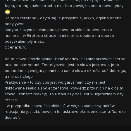
fajna, trochę znałem trochę nie, lista powiększona o nowe tytuły
Do tego felietony - czyta się je przyjemnie, lekko, ogólna ocena
pozytywna.
Jedyne z czym miałem początkowo problem to otworzenie
numeru - w Firefoxie strasznie mi muliło, dopiero na operze
odzyskałem płynność.
Ocena: 8/10
Ah to słowo. Poszła plotka iż imć Miodek je "zalegalizował" i teraz
hula po internetach.Teoretycznie, jest to słowo jaskrawe, jego
pochodne są wulgaryzmami ale samo słowo określa coś dobrego,
a nie coś złego.
Praktycznie - to czy coś jest wulgaryzmem czy nie jest
dyktowane reakcją społeczeństwa. Powiedz przy nich na głos to
słowo i zobacz reakcję. To ustala czy coś jest wulgaryzmem czy
też nie.
I w przypadku słowa "zajebiście" w większości przypadków
reakcja nie jest zła, bowiem to jaskrawe określenie stanu "bardzo
dobrze".