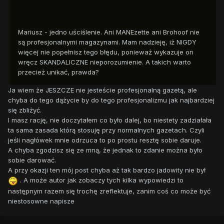
Mariusz - jedno uściślenie. Ani MANEzette ani Brohoof nie
są profesjonalnymi magazynami. Mam nadzieję, iż NIGDY
więcej nie popełnisz tego błędu, ponieważ wykazuje on
wręcz SKANDALICZNE nieporozumienie. A takich warto
przecież unikać, prawda?
Ja wiem że JESZCZE nie jesteście profesjonalną gazetą, ale
chyba do tego dążycie by do tego profesjonalizmu jak najbardziej
się zbliżyć.
I masz rację, nie doczytałem co było dalej, bo niestety zadziałała
ta sama zasada którą stosuję przy normalnych gazetach. Czyli
jeśli nagłówek mnie odrzuca to po prostu resztę sobie daruje.
A chyba zgodzisz się ze mną, że jednak to zdanie można było
sobie darować.
A przy okazji ten mój post chyba aż tak bardzo jadowity nie był
. A może autor jak zobaczy tych kilka wypowiedzi to
następnym razem się trochę zreflektuje, zanim coś co może być
niestosowne napisze