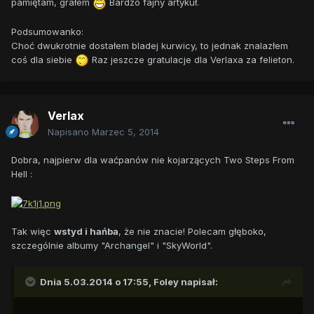
pamiętam, grałem
Bardzo fajny artykuł.
Podsumowanko:
Choć dwukrotnie dostałem bladej kurwicy, to jednak znalazłem
coś dla siebie
Raz jeszcze gratulacje dla Verlaxa za felieton.
Verlax
Napisano
Marzec 5, 2014
Dobra, najpierw dla waćpanów nie kojarzących Two Steps From
Hell :
Tak więc
wstyd i hańba
, że nie znacie! Polecam głęboko,
szczególnie albumy "Archangel" i "SkyWorld".
Dnia 5.03.2014 o 17:55, Foley napisał: