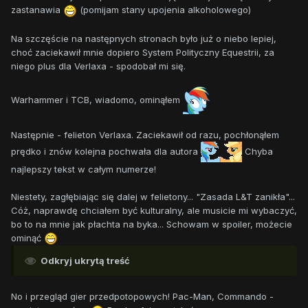
zastanawia
(pomijam stany upojenia alkoholowego)
Na szczęście na następnych stronach było już o niebo lepiej,
choć zaciekawił mnie dopiero System Polityczny Equestrii, za
niego plus dla Verlaxa - spodobał mi się.
Warhammer i TCB, wiadomo, ominąłem
Następnie - felieton Verlaxa. Zaciekawił od razu, pochłonąłem
prędko i znów kolejna pochwała dla autora
Chyba
najlepszy tekst w całym numerze!
Niestety, zagłębiając się dalej w felietony... "Zasada L&T zanikła"...
Cóż, naprawdę chciałem być kulturalny, ale musicie mi wybaczyć,
bo to na mnie jak płachta na byka... Schowam w spoiler, możecie
ominąć
Odkryj ukrytą treść
No i przegląd gier przedpotopowych! Pac-Man, Commando -