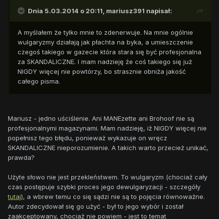
Dnia 5.03.2014 o 20:11, mariusz391 napisał:
A myślałem że tylko mnie to zdenerwuje. Na mnie ogólnie
wulgaryzmy działają jak płachta na byka, a umieszczenie
czegoś takiego w gazecie która stara się być profesjonalna
za SKANDALICZNE. I mam nadzieję że coś takiego się już
NIGDY więcej nie powtórzy, bo strasznie obniża jakość
całego pisma.
Mariusz - jedno uściślenie. Ani MANEzette ani Brohoof nie są
profesjonalnymi magazynami. Mam nadzieję, iż NIGDY więcej nie
popełnisz tego błędu, ponieważ wykazuje on wręcz
SKANDALICZNE nieporozumienie. A takich warto przecież unikać,
prawda?
Użyte słowo nie jest przekleństwem. To wulgaryzm (chociaż cały
czas postępuje szybki proces jego dewulgaryzacji - szczegóły
tutaj
), a wbrew temu co się sądzi nie są to pojęcia równoważne.
Autor zdecydował się go użyć - był to jego wybór i został
zaakceptowany, chociaż nie powiem - jest to temat