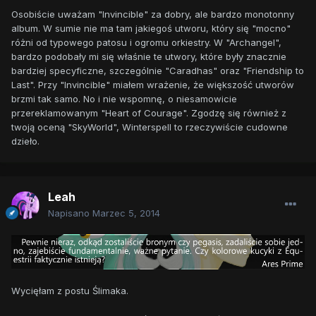
Osobiście uważam "Invincible" za dobry, ale bardzo monotonny
album. W sumie nie ma tam jakiegoś utworu, który się "mocno"
różni od typowego patosu i ogromu orkiestry. W "Archangel",
bardzo podobały mi się właśnie te utwory, które były znacznie
bardziej specyficzne, szczególnie "Caradhas" oraz "Friendship to
Last". Przy "Invincible" miałem wrażenie, że większość utworów
brzmi tak samo. No i nie wspomnę, o niesamowicie
przereklamowanym "Heart of Courage". Zgodzę się również z
twoją oceną "SkyWorld", Winterspell to rzeczywiście cudowne
dzieło.
Leah
Napisano
Marzec 5, 2014
Wycięłam z postu Ślimaka.