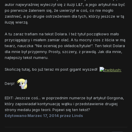
autor najwyraźniej wyleczył się z iluzji L&T, a jego artykuł ma być
po pierwsze żaleniem się, że uwierzył w coś, co nie mogło
zaistnieć, a po drugie ostrzeżeniem dla tych, którzy jeszcze w tą
iluzję wierzą.
A tu zaraz trafiam na tekst Dolara. I też tytuł początkowo mało
przyciągający i miałem zamiar olać. A tu mocny cios z liścia w mą
twarz, nauczka "Nie oceniaj po okładce/tytule!". Ten tekst Dolara
dla mnie był przyjemny. Prosty, szczery, z prawdą. Jak dla mnie,
najlepszy tekst numeru.
Skończę tutaj, bo już teraz mi post gigant wyszedł
Derp!
EDIT: Jeszcze coś... w poprzednim numerze był artykuł Gorgona,
który zapowiadał kontynuację wątku i przedstawienie drugiej
strony medalu jego teorii. Pojawi się ten tekst?
Edytowano
Marzec 17, 2014
przez Linds