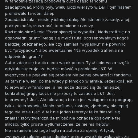
w fandomie zasadę próbowała duża część fandomu
zaadaptować. Próby były, wielu ludzi wierzyło w L&T i tym hasłem
promowało fandom dalej.
Zasada istniała i niestety istnieje dalej. Ale istnienie zasady, a jej
praktyczność, słuszność, to odmienne rzeczy.
Razi mnie określenie "Przynajmniej w wypadku, kiedy trafi się na
odpowiedni grunt". Mogę się mylić i tutaj potrzebowałbym kogoś
bardziej obeznanego, ale czy zamiast "wypadku" nie powinno
być "przypadku", albo ewentualnie "Na wypadek trafienia na
odpowiedni grunt"?
Autor zdaje się tracić nieco wątek potem. Tytuł i pierwsza część
artykułu sugeruje, że będzie mówić o problemie L&T. W
międzyczasie pojawia się problem nie pełnej otwartości fandomu.
Ja tam nie wiem, co ma wtedy piernik do wiatraka. Jeżeli ktoś jest
tolerowany w fandomie, a nie może dostać się do mniejszej,
konkretnej grupy ludzi, nie przeczy to zasadzie L&T. Jest
tolerowany? Jest. Ale tolerancja to nie jest wciąganie do podgrup,
tylko... tolerowanie. Masło maślane, zostanę zjechany, ale lepiej
tego nie idzie ująć. A też nie jeden teoretyk tejże filozofii się
znalazł, który twierdził, że miłość nie oznacza dosłownie tej
miłości, tylko proste wytłumaczenie, że nie ma hejtów.
Nie rozumiem też tego hejtu na autora za opinię. Artykuł,
zwłaszcza zakończenie i dopisek autora wyraźnie wskazuje, że