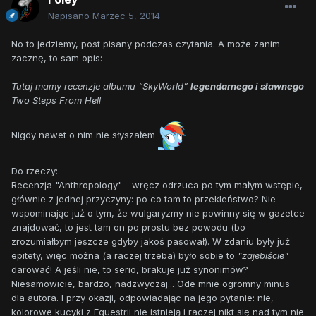
Napisano
Marzec 5, 2014
No to jedziemy, post pisany podczas czytania. A może zanim
zacznę, to sam opis:
Tutaj mamy recenzje albumu “SkyWorld”
legendarnego i sławnego
Two Steps From Hell
Nigdy nawet o nim nie słyszałem
Do rzeczy:
Recenzja "Anthropology" - wręcz odrzuca po tym małym wstępie,
głównie z jednej przyczyny: po co tam to przekleństwo? Nie
wspominając już o tym, że wulgaryzmy nie powinny się w gazetce
znajdować, to jest tam on po prostu bez powodu (bo
zrozumiałbym jeszcze gdyby jakoś pasował). W zdaniu były już
epitety, więc można (a raczej trzeba) było sobie to
"zajebiście"
darować! A jeśli nie, to serio, brakuje już synonimów?
Niesamowicie, bardzo, nadzwyczaj... Ode mnie ogromny minus
dla autora. I przy okazji, odpowiadając na jego pytanie: nie,
kolorowe kucyki z Equestrii nie istnieją i raczej nikt się nad tym nie