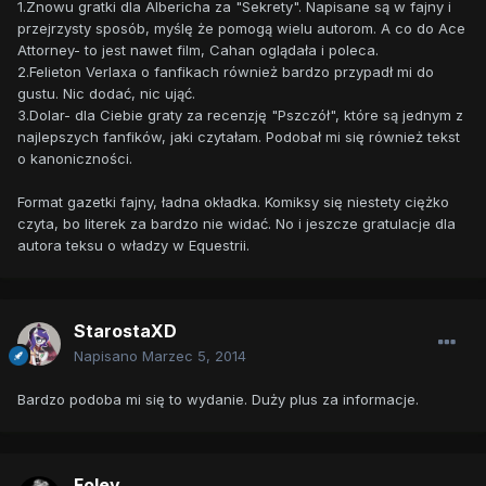
1.Znowu gratki dla Albericha za "Sekrety". Napisane są w fajny i
przejrzysty sposób, myślę że pomogą wielu autorom. A co do Ace
Attorney- to jest nawet film, Cahan oglądała i poleca.
2.Felieton Verlaxa o fanfikach również bardzo przypadł mi do
gustu. Nic dodać, nic ująć.
3.Dolar- dla Ciebie graty za recenzję "Pszczół", które są jednym z
najlepszych fanfików, jaki czytałam. Podobał mi się również tekst
o kanoniczności.
Format gazetki fajny, ładna okładka. Komiksy się niestety ciężko
czyta, bo literek za bardzo nie widać. No i jeszcze gratulacje dla
autora teksu o władzy w Equestrii.
StarostaXD
Napisano
Marzec 5, 2014
Bardzo podoba mi się to wydanie. Duży plus za informacje.
Foley