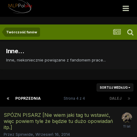
Twórczość fanów
Inne...
Inne, niekoniecznie powiązane z fandomem prace...
SORTUJ WEDŁUG
POPRZEDNIA
Strona 4 z 4
DALEJ
SPÓZN PISARZ [Nie wiem jaki tag tu wstawić,
więc powiem tyle że będzie tu dużo opowiadań
itp.]
Przez
Spinwide
,
Wrzesień 16, 2014