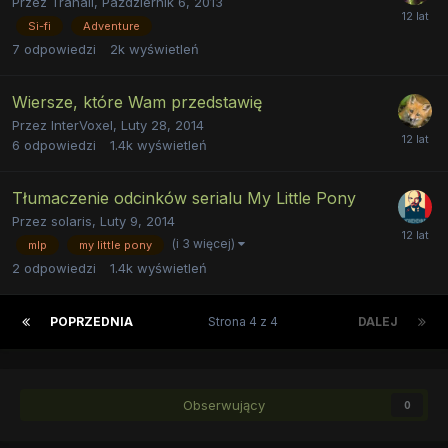
Przez
Trahall
,
Październik 6, 2013
Si-fi
Adventure
7
odpowiedzi
2k
wyświetleń
Wiersze, które Wam przedstawię
Przez
InterVoxel
,
Luty 28, 2014
6
odpowiedzi
1.4k
wyświetleń
Tłumaczenie odcinków serialu My Little Pony
Przez
solaris
,
Luty 9, 2014
(i 3 więcej)
mlp
my little pony
2
odpowiedzi
1.4k
wyświetleń
POPRZEDNIA
Strona 4 z 4
DALEJ
Obserwujący
0