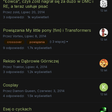
"Łowca", czyli Zold nagrał się za dużo w DMC i
RE, a teraz usiłuje pisać
Przez
zold
,
Lipiec 20, 2014
3
odpowiedzi
1k
wyświetleń
Powiązania My little pony (fim) i Transformers
Przez
Vortex
,
Lipiec 8, 2014
(i 3 więcej)
crossover
powiązania
9
odpowiedzi
1.7k
wyświetleń
Reksio w Dąbrowie Górniczej
Przez
Traktor
,
Lipiec 4, 2014
3
odpowiedzi
1.2k
wyświetleń
Cosplay
Przez
Damon Queen
,
Czerwiec 3, 2014
4
odpowiedzi
1.5k
wyświetleń
Esej o cyckach