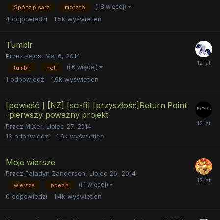
(i 8 więcej)
Spónz pisarz
motzno
4
odpowiedzi
1.5k
wyświetleń
Tumblr
Przez
Kejos
,
Maj 6, 2014
(i 6 więcej)
tumblr
noti
1
odpowiedź
1.9k
wyświetleń
[powieść ] [NZ] [sci-fi] [przyszłość]Return Point
-pierwszy poważny projekt
Przez
MiXer
,
Lipiec 27, 2014
13
odpowiedzi
1.6k
wyświetleń
Moje wiersze
Przez
Paladyn Zanderson
,
Lipiec 26, 2014
(i 1 więcej)
wiersze
poezja
0
odpowiedzi
1.4k
wyświetleń