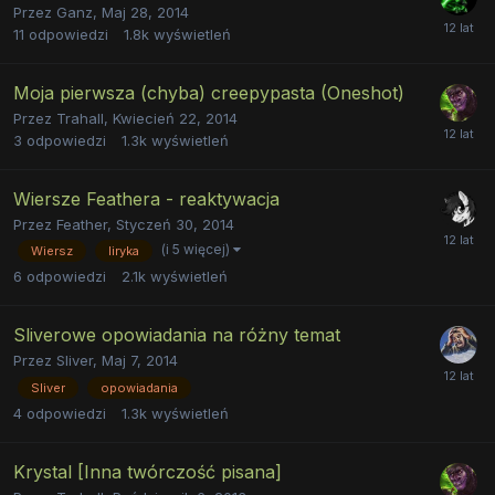
Przez
Ganz
,
Maj 28, 2014
11
odpowiedzi
1.8k
wyświetleń
Moja pierwsza (chyba) creepypasta (Oneshot)
Przez
Trahall
,
Kwiecień 22, 2014
3
odpowiedzi
1.3k
wyświetleń
Wiersze Feathera - reaktywacja
Przez
Feather
,
Styczeń 30, 2014
(i 5 więcej)
Wiersz
liryka
6
odpowiedzi
2.1k
wyświetleń
Sliverowe opowiadania na różny temat
Przez
Sliver
,
Maj 7, 2014
Sliver
opowiadania
4
odpowiedzi
1.3k
wyświetleń
Krystal [Inna twórczość pisana]