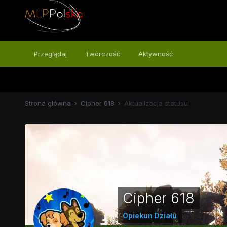
Przeglądaj
Twórczość
Aktywność
Strona główna
Cipher 618
Aktualizacja statusu
Cipher 618
Opiekun Działu