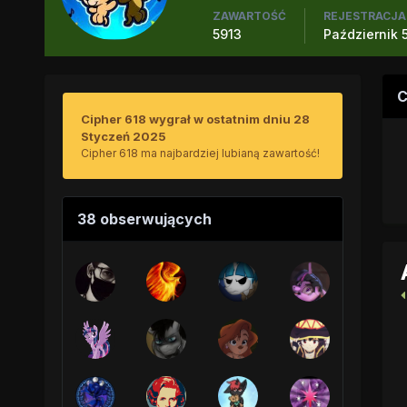
ZAWARTOŚĆ
REJESTRACJA
5913
Październik 5
C
Cipher 618 wygrał w ostatnim dniu 28
Styczeń 2025
Cipher 618 ma najbardziej lubianą zawartość!
38 obserwujących