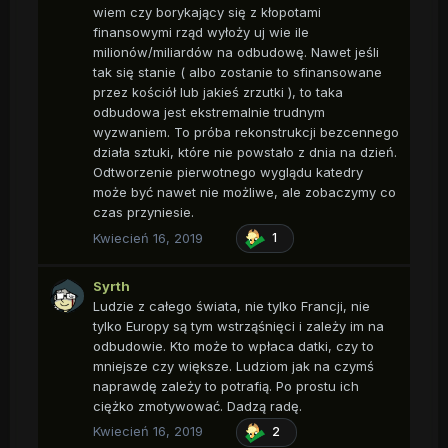
wiem czy borykający się z kłopotami
finansowymi rząd wyłoży uj wie ile
milionów/miliardów na odbudowę. Nawet jeśli
tak się stanie ( albo zostanie to sfinansowane
przez kościół lub jakieś zrzutki ), to taka
odbudowa jest ekstremalnie trudnym
wyzwaniem. To próba rekonstrukcji bezcennego
działa sztuki, które nie powstało z dnia na dzień.
Odtworzenie pierwotnego wyglądu katedry
może być nawet nie możliwe, ale zobaczymy co
czas przyniesie.
Kwiecień 16, 2019
1
Syrth
Ludzie z całego świata, nie tylko Francji, nie
tylko Europy są tym wstrząśnięci i zależy im na
odbudowie. Kto może to wpłaca datki, czy to
mniejsze czy większe. Ludziom jak na czymś
naprawdę zależy to potrafią. Po prostu ich
ciężko zmotywować. Dadzą radę.
Kwiecień 16, 2019
2