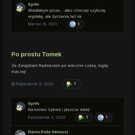
Syrth
Wolałabym pizze.... albo chociaż szybciej
wypłatę, ale życzenia też ok
Marzec 8, 2021
1
Po prostu Tomek
Ze Związkiem Radzieckim po wieczne czasy, nigdy
inaczej!
Październik 2, 2020
1
Syrth
Na koniec Syberii i jeszcze dalej!
Październik 3, 2020
1
1
Danio Doża Venucci