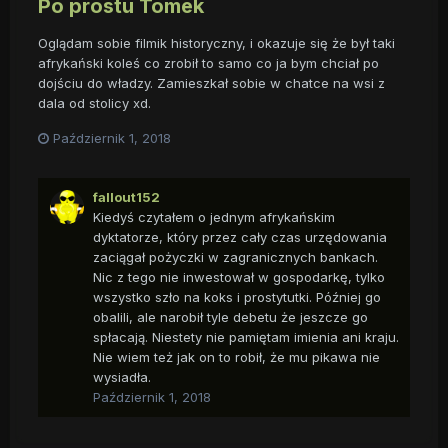
Po prostu Tomek
Oglądam sobie filmik historyczny, i okazuje się że był taki
afrykański koleś co zrobił to samo co ja bym chciał po
dojściu do władzy. Zamieszkał sobie w chatce na wsi z
dala od stolicy xd.
Październik 1, 2018
fallout152
Kiedyś czytałem o jednym afrykańskim
dyktatorze, który przez cały czas urzędowania
zaciągał pożyczki w zagranicznych bankach.
Nic z tego nie inwestował w gospodarkę, tylko
wszystko szło na koks i prostytutki. Później go
obalili, ale narobił tyle debetu że jeszcze go
spłacają. Niestety nie pamiętam imienia ani kraju.
Nie wiem też jak on to robił, że mu pikawa nie
wysiadła.
Październik 1, 2018