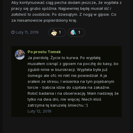
Aby kontynuować ciąg pecha dodam jeszcze, że wypłata z
pracy się grubo spóźnia. Najpewniej będę musiał
iść i
załatwić to osobiście.
Po dziesiątym. Z nogą w gipsie. Co
za niesamowicie popierdolony kraj.
Luty 11, 2019
1
1
Po prostu Tomek
Ja pierdolę. Życie to kurwa. Po wypłatę
musiałem cisnąć z gipsem na pocztę do kasy, bo
zgubili mnie w biurokracji. Wypłata była już
ósmego ale ofc mi nikt nie powiedział. A ja
srałem ze stresu. I wisienka na tym pojebanym
torcie - babcia idzie do szpitala na zakaźne.
Robić badania i na obserwację. Mam nadzieję że
tylko na dwa dni, nie więcej. Niech ktoś
zatrzyma tę karuzelę śmiechu :')
Luty 12, 2019