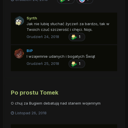
Syrth
Jak nie lubię słuchać życzeń za bardzo, tak w
Twoich czuć szczerość i chęci. Nojs.
Grudzień 24, 2018
1
BiP
I wzajemnie udanych i bogatych Świąt
Grudzień 25, 2018
1
Po prostu Tomek
O chuj za Bugiem debatują nad stanem wojennym
Listopad 26, 2018