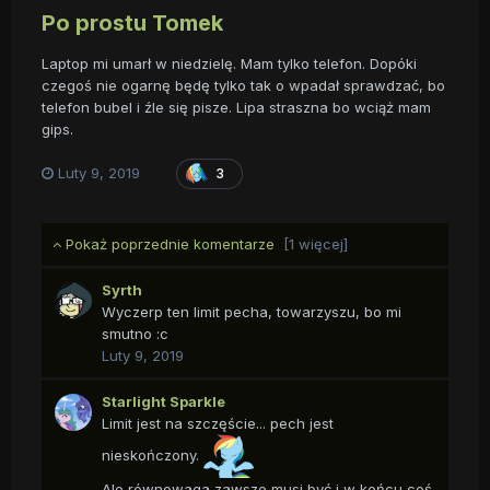
Po prostu Tomek
Laptop mi umarł w niedzielę. Mam tylko telefon. Dopóki
czegoś nie ogarnę będę tylko tak o wpadał sprawdzać, bo
telefon bubel i źle się pisze. Lipa straszna bo wciąż mam
gips.
Luty 9, 2019
3
Pokaż poprzednie komentarze
[1 więcej]
Syrth
Wyczerp ten limit pecha, towarzyszu, bo mi
smutno :c
Luty 9, 2019
Starlight Sparkle
Limit jest na szczęście... pech jest
nieskończony.
Ale równowaga zawsze musi być i w końcu coś