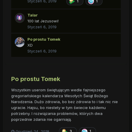
Styczeń 6, 2019
1
1
Talar
100 lat Jezusowi!
Styczeń 6, 2019
Po prostu Tomek
XD
Styczeń 6, 2019
Po prostu Tomek
Wszystkim userom świętującym wedle fajniejszego
gregoriańskiego kalendarza Wesołych Świąt Bożego
Narodzenia. Dużo zdrowia, bo bez zdrowia to i tak nic nie
ugracie. Hajsu, bo niestety w tym świecie każdemu
potrzebny. I rozwiązania problemów, których dwa
poprzednie zdania nie ogarniają.
Grudzień 24, 2018
3
1