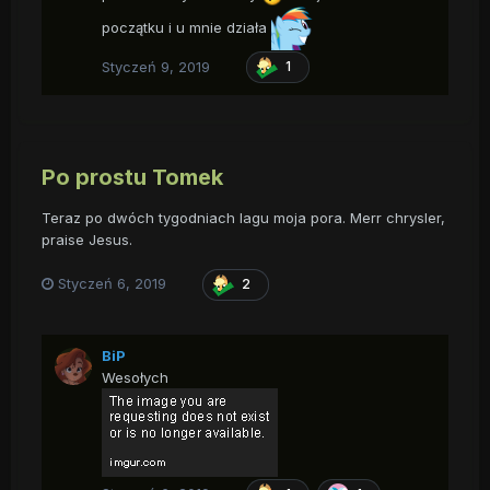
początku i u mnie działa
Styczeń 9, 2019
1
Po prostu Tomek
Teraz po dwóch tygodniach lagu moja pora. Merr chrysler,
praise Jesus.
Styczeń 6, 2019
2
BiP
Wesołych