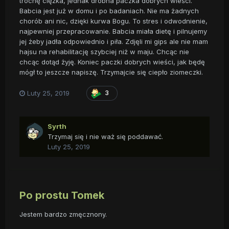
trochę ciężka, jednak drobna paczka dobrych wieści.
Babcia jest już w domu i po badaniach. Nie ma żadnych
chorób ani nic, dzięki kurwa Bogu. To stres i odwodnienie,
najpewniej przepracowanie. Babcia miała dietę i pilnujemy
jej żeby jadła odpowiednio i piła. Zdjęli mi gips ale nie mam
hajsu na rehabilitację szybciej niż w maju. Chcąc nie
chcąc dotąd żyję. Koniec paczki dobrych wieści, jak będę
mógł to jeszcze napiszę. Trzymajcie się ciepło ziomeczki.
Luty 25, 2019
3
Syrth
Trzymaj się i nie waż się poddawać.
Luty 25, 2019
Po prostu Tomek
Jestem bardzo zmęcznony.