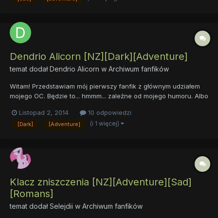
Dendrio Alicorn [NZ][Dark][Adventure]
temat dodał
Dendrio Alicorn
w
Archiwum fanfików
Witam! Przedstawiam mój pierwszy fanfik z głównym udziałem
mojego OC. Będzie to... hmmm... zależne od mojego humoru. Albo
będzie długi, albo krótki. (Decyzja o tym należy także do Was,
Listopad 2, 2014
10 odpowiedzi
gdyż ponieważ to Wasze opinie wyrażają mój fanfik. Tak więc
(i 1 więcej)
[Dark]
[Adventure]
zapraszam do czytania i komentowania mojej chorej wy...
Klacz zniszczenia [NZ][Adventure][Sad]
[Romans]
temat dodał
Selejdii
w
Archiwum fanfików