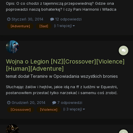
Opis: O co chodzi z tajemniczą przepowiednią? Gdzie ona
poprowadzi naszą bohaterkę? I czy Pani Harmonii i Władca
Chaosu mogą się w sobie zakochać? Od autorki: W tym
Styczeń 30, 2014
12 odpowiedzi
opowiadaniu nie istnieje Drzewo Harmonii. Prolog Początek
(i 1 więcej)
[Adventure]
[Sad]
rozdziału 1 (Informacje na końcu)
Wojna o Legion [NZ][Crossover][Violence]
[Human][Adventure]
temat dodał
Teramire
w
Opowiadania wszystkich bronies
Słuchając żalów i hejtów, jakie idą na ff z ludźmi w Equestrii,
postanowiłem przestać tylko narzekać i samemu coś zrobić.
(Wprawdzie zebranie się w sobie zabrało mi pół roku, ale
Grudzień 20, 2014
7 odpowiedzi
mniejsza z tym.) Fanfik ten przedstawia zdarzenia jakie miały
(i 3 więcej)
[Crossover]
[Violence]
miejsce, gdy pewien mag z ludzkiego świata trafia do pastel...