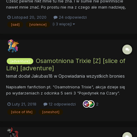
Cześć pewnie nikt mnie tu nie zna. I w sumie nie powinniście
nawet mnie znać. Po prostu nie ma z czego ale mam nadzieję,
że tym fanfikiem wyjdę naprzeciw waszym (przynajmniej)
Listopad 20, 2020
24 odpowiedzi
oczekiwaniom. Więc nie przedłużając zapraszam!(Linki znajdują
(i 3 więcej)
[sad]
[violence]
się w spoilerze, ponieważ ten post zaczął...
Osamotniona Trixie [Z] [slice of
[adventure]
Life] [adventure]
temat dodał
Jakubas18
w
Opowiadania wszystkich bronies
Napisałem fanfiction pt. "Osamotniona Trixie", akcja dzieje się
po wydarzeniach z odcinka 5 serii 3 "Pojedynek na Czary".
Akcja ma miejsce wydarzeń w lesie Everfree, Fillydelfii i trochę
Luty 21, 2018
12 odpowiedzi
2
Ponyville Link do całego fanfika: Osamotniona Trixie.docx Link
do całego fanfika
[slice of life]
[oneshot]