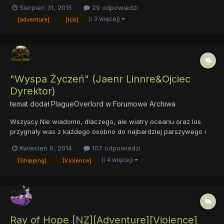
mojego autorstwa. Jest jeszcze nie zakończony ale już na
Sierpień 31, 2015
29 odpowiedzi
wykończeniu. W fiku nie pada ani razu słowo kucyk ponieważ
(i 3 więcej)
[adventure]
[tcb]
przed wakacjami założyłem się z moją nauczycielką od
polskiego ż...
"Wyspa Życzeń" (Jaenr Linnre&Ojciec
Dyrektor)
temat dodał
PlagueOverlord
w
Forumowe Archiwa
Wszyscy Nie wiadomo, dlaczego, ale wiatry oceanu oraz los
przygnały was z każdego osobno do najbardziej parszywego i
najbrudniejszego zakątka Karaibów czyli do Tortugi. Miejsce to
Kwiecień 9, 2014
107 odpowiedzi
śmierdziało dla was ohydnym smrodem trupów z mieszanego
(i 4 więcej)
[Shipping]
[Violence]
zapachem alkoholu. Jedynym powodem, dlaczego tu jeszcze
zost...
Ray of Hope [NZ][Adventure][Violence]