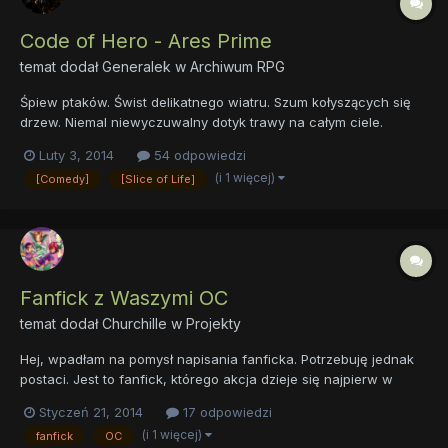
Code of Hero - Ares Prime
temat dodał
Generalek
w
Archiwum RPG
Śpiew ptaków. Świst delikatnego wiatru. Szum kołyszących się
drzew. Niemal niewyczuwalny dotyk trawy na całym ciele.
Pancerz nagrzewający się pod wpływem ciepłych promieni
Luty 3, 2014
54 odpowiedzi
słonecznych. Gdzieś daleko odezwał się jeleń, inny
(i 1 więcej)
[Comedy]
[Slice of Life]
odpowiedział mu po paru nanoklikach. Powoli świadomość
własnego istnienia wr...
Fanfick z Waszymi OC
temat dodał
Churchille
w
Projekty
Hej, wpadłam na pomysł napisania fanficka. Potrzebuję jednak
postaci. Jest to fanfick, którego akcja dzieje się najpierw w
domu głównego bochatera/bochaterki, a potem w tajemniczej
Styczeń 21, 2014
17 odpowiedzi
dżungli. Krótki opis: [imię kucyka] znajduje w pewnej książce
(i 1 więcej)
fanfick
OC
wzmiankę o tajemniczym amulecie. Postanawia wziąć swoje...