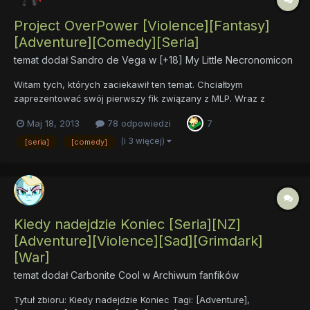
Project OverPower [Violence][Fantasy]
[Adventure][Comedy][Seria]
temat dodał
Sandro de Vega
w
[+18] My Little Necronomicon
Witam tych, których zaciekawił ten temat. Chciałbym
zaprezentować swój pierwszy fik związany z MLP. Wraz z
pewnym znajomym(może i nie jednym) postanowiłem stworzyć
Maj 18, 2013
78 odpowiedzi
7
serię, w której humor, magia, dramat i technologia przeplatają
się nawzajem. Moja wersja opowiada o pewnej istocie
(i 3 więcej)
[seria]
[comedy]
całkowicie odm...
Kiedy nadejdzie Koniec [Seria][NZ]
[Adventure][Violence][Sad][Grimdark]
[War]
temat dodał
Carbonite Cool
w
Archiwum fanfików
Tytuł zbioru: Kiedy nadejdzie Koniec Tagi: [Adventure],