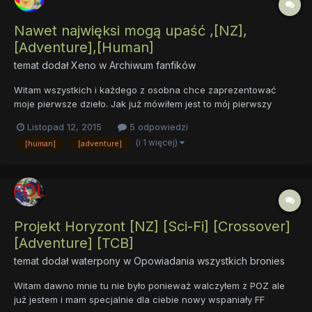
Nawet najwięksi mogą upaść ,[NZ],
[Adventure],[Human]
temat dodał
Xeno
w
Archiwum fanfików
Witam wszystkich i każdego z osobna chce zaprezentować
moje pierwsze dzieło. Jak już mówiłem jest to mój pierwszy
fanfic więc proszę o trochę wyrozumiałości i konstruktywną
Listopad 12, 2015
5 odpowiedzi
krytykę. Prolog jest trochę krótki ale inne rozdziały postaram się
(i 1 więcej)
[human]
[adventure]
pisać dłużej. Użyłem tu serii the elder scrolls (konkre...
Projekt Horyzont [NZ] [Sci-Fi] [Crossover]
[Adventure] [TCB]
temat dodał
waterpony
w
Opowiadania wszystkich bronies
Witam dawno mnie tu nie było ponieważ walczyłem z POZ ale
już jestem i mam specjalnie dla ciebie nowy wspaniały FF