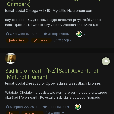
[Grimdark]
temat dodał
Omega
w
[+18] My Little Necronomicon
Ray of Hope - Czyli streszczając mroczna przyszłość znanej
nam Equestrii. Dawne ideały zostały zapomniane. Mało kto
wierzy jeszcze, że Księżniczki Celestia i Luna istniały naprawdę,
Czerwiec 8, 2014
31 odpowiedzi
2
a w kraju zaprowadzono rządy twardego kopyta. W pozornie
uporządkowanym i silnym państwie króluje okrucieństwo i
(i 1 więcej)
[Adventure]
[Violence]
bezpr...
Sad life on earth [NZ][Sad][Adventure]
[Mature][Human]
temat dodał
Deszczu
w
Opowiadania wszystkich bronies
Witajcie! Chciałem przedstawić wam prolog mojego pierwszego
fika Sad life on earth. Powstał on dzisiaj z powodu "napadu
weny twórczej" oraz oczywiśćie, że chciałem samemu napisać
Sierpień 22, 2014
9 odpowiedzi
1
ff-a (przeczytawszy wiele innych stwierdziłem że sam muszę
spróbować). No i udało się (tylko że yyy... jeszcze s...
(i 3 więcej)
[sad]
[adventure]