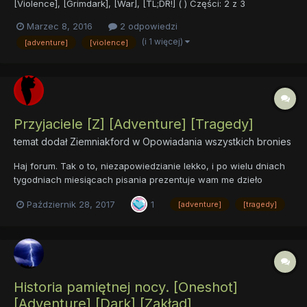
[Violence], [Grimdark], [War], [TL;DR!] ( ) Części: 2 z 3
(prawdopodobnie). Wersja PDF. Błagam wybaczenia, lecz - z
Marzec 8, 2016
2 odpowiedzi
uwagi na rozmiar oraz to co w bazowym tekście powyczyniał
(i 1 więcej)
[adventure]
[violence]
Autor - chwilowo nie śmiem ruszać oryginalneg...
Przyjaciele [Z] [Adventure] [Tragedy]
temat dodał
Ziemniakford
w
Opowiadania wszystkich bronies
Haj forum. Tak o to, niezapowiedzianie lekko, i po wielu dniach
tygodniach miesiącach pisania prezentuje wam me dzieło
pisarskie, pod tytułem ,,Przyjaciele" Sam fanfik (dalej nazywany
Październik 28, 2017
1
[adventure]
[tragedy]
fanhycem) jest inspirowany wieloma rzeczami, osobami i
dziełami, np. sam tytuł rozdziału 6 jest nawiązanie...
Historia pamiętnej nocy. [Oneshot]
[Adventure] [Dark] [Zakład]