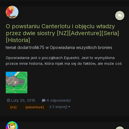
O powstaniu Canterlotu i objęciu władzy
przez dwie siostry [NZ][Adventure][Seria]
[Historia]
temat dodał
trollik75
w
Opowiadania wszystkich bronies
Opowiadanie jest o początkach Equestrii. Jest to wymyślona
przeze mnie historia, która nijak ma się do faktów, ale może coś
wiarygodnego się znajdzie. <iframe
src="https://docs.google.com/document/d/1l1WpAD7MJW3purO
GpvgKaZuWppMlGSwf4zy6khUCdkw/pub?embedded=true">
</iframe> Pon...
Luty 20, 2016
4 odpowiedzi
(i 2 więcej)
[nz]
[adventure]