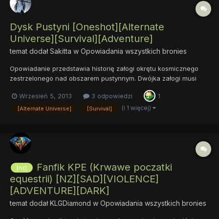
Dysk Pustyni [Oneshot][Alternate
Universe][Survival][Adventure]
temat dodał
Sakitta
w
Opowiadania wszystkich bronies
Opowiadanie przedstawia historię załogi okrętu kosmicznego
zestrzelonego nad obszarem pustynnym. Dwójka załogi musi
przetrwać w niesprzyjającym środowisku i dostarczyć
Wrzesień 5, 2013
3 odpowiedzi
1
wykradziony twardy dysk swojej frakcji oraz uniknąć patroli
wrogów. Trzecie miejsce w VI edycji konkursu literackiego.
(i 1 więcej)
[Alternate Universe]
[Survival]
https://d...
Fanfik KPE (Krwawe poczatki
[nz]
equestrii) [NZ][SAD][VIOLENCE]
[ADVENTURE][DARK]
temat dodał
KLGDiamond
w
Opowiadania wszystkich bronies