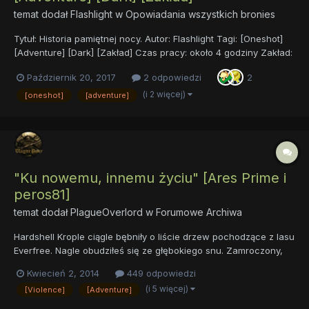
temat dodał
Flashlight
w
Opowiadania wszystkich bronies
Tytuł: Historia pamiętnej nocy. Autor: Flashlight Tagi: [Oneshot]
[Adventure] [Dark] [Zakład] Czas pracy: około 4 godziny Zakład:
Gdy dwóch bronych spotyka się w KFC i zaczyna dyskutować
Październik 20, 2017
2 odpowiedzi
2
na temat nieuchronnej śmierci forum, zaczynają mieć dziwne
pomysły. Na przykład z...
(i 2 więcej)
[oneshot]
[adventure]
"Ku nowemu, innemu życiu" [Ares Prime i
peros81]
temat dodał
PlagueOverlord
w
Forumowe Archiwa
Hardshell Krople ciągle bębniły o liście drzew pochodzące z lasu
Everfree. Nagle obudziłeś się ze głębokiego snu. Zamroczony,
ciągle się budzisz z powodu tego koszmaru, który nawiedza Cię
Kwiecień 2, 2014
449 odpowiedzi
codziennie. Budzisz się, otwierasz oczy. Widzisz przed sobą
(i 5 więcej)
[Violence]
[Adventure]
tylko zielone ściany. Dotykasz ich. Miękkie i d...