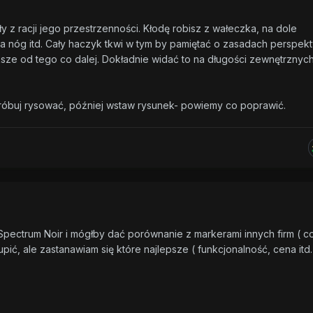
 z racji jego przestrzenności. Kłodę robisz z wałeczka, na dole
a nóg itd. Cały haczyk tkwi w tym by pamiętać o zasadach perspek
iększe od tego co dalej. Dokładnie widać to na długości zewnętrznyc
 spróbuj rysować, później wstaw rysunek- powiemy co poprawić.
ectrum Noir i mógłby dać porównanie z markerami innych firm ( co
upić, ale zastanawiam się które najlepsze ( funkcjonalność, cena itd.