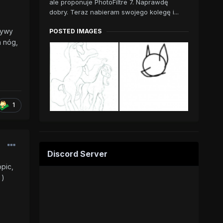
ale proponuje PhotoFiltre 7. Naprawdę
dobry. Teraz nabieram swojego kolegę i...
tywy
POSTED IMAGES
h nóg,
1
Discord Server
pic,
 )