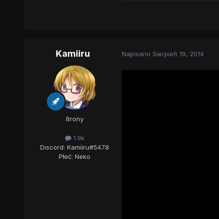
Kamiiru
Napisano
Sierpień 19, 2014
Brony
1.9k
Discord: Kamiiru#5478
Płeć:
Neko