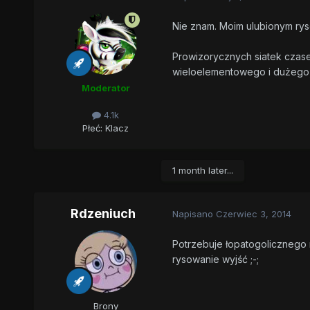
Nie znam. Moim ulubionym rys
Prowizorycznych siatek czase
wieloelementowego i dużego,
Moderator
4.1k
Płeć:
Klacz
1 month later...
Rdzeniuch
Napisano
Czerwiec 3, 2014
Potrzebuje łopatogolicznego r
rysowanie wyjść ;-;
Brony