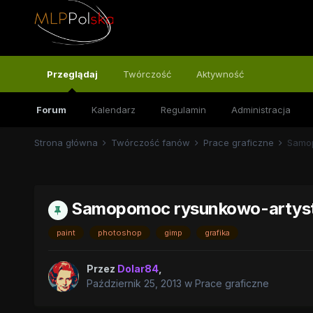
Przeglądaj
Twórczość
Aktywność
Forum
Kalendarz
Regulamin
Administracja
Strona główna
Twórczość fanów
Prace graficzne
Samop
Samopomoc rysunkowo-artys
paint
photoshop
gimp
grafika
Przez
Dolar84
,
Październik 25, 2013
w
Prace graficzne