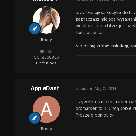
przyrównujesz kucyka do bryły
zaznaczasz miejsce wyrastani
wg której to co blizej jest w
ilości ucha itp.
Brony
Nie da się zrobić instrukcji,
255
GG:
8566836
Płeć:
Klacz
AppleDash
Napisano
Maj 2, 2014
Używał ktoś może markerów Sp
promarker itd. ). Chcę sobie k
Proszę o pomoc :>
Brony