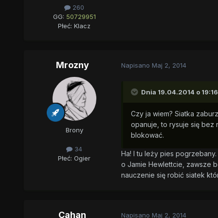
260
GG:
50729951
Płeć:
Klacz
Mrozny
Napisano
Maj 2, 2014
Dnia 19.04.2014 o 19:16
Czy ja wiem? Siatka zaburz
opanuje, to rysuje się bez n
Brony
blokować.
34
Ha! I tu leży pies pogrzebany.
Płeć:
Ogier
o Jamie Hewlettcie, zawsze bę
nauczenie się robić siatek któ
Cahan
Napisano
Maj 2, 2014