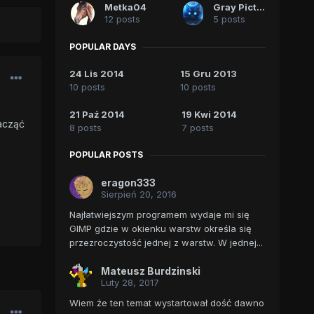
Metka04
Gray Picture
12 posts
5 posts
POPULAR DAYS
24 Lis 2014
15 Gru 2013
10 posts
10 posts
21 Paź 2014
19 Kwi 2014
zacząć
8 posts
7 posts
POPULAR POSTS
eragon333
Sierpień 20, 2016
Najłatwiejszym programem wydaje mi się
GIMP gdzie w okienku warstw określa się
przezroczystość jednej z warstw. W jednej...
Mateusz Burdzinski
Luty 28, 2017
Wiem że ten temat wystartował dość dawno