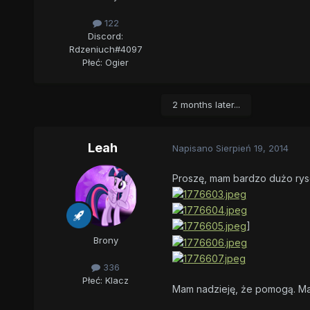
122
Discord:
Rdzeniuch#4097
Płeć:
Ogier
2 months later...
Leah
Napisano
Sierpień 19, 2014
Proszę, mam bardzo dużo rys
]
Brony
336
Płeć:
Klacz
Mam nadzieję, że pomogą. Mam