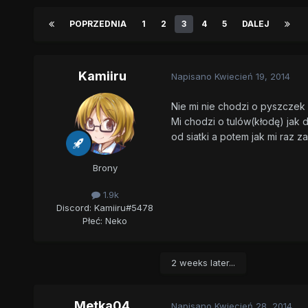
POPRZEDNIA
1
2
3
4
5
DALEJ
Kamiiru
Napisano
Kwiecień 19, 2014
Nie mi nie chodzi o pyszczek bo
Mi chodzi o tulów(kłodę) jak d
od siatki a potem jak mi raz 
Brony
1.9k
Discord: Kamiiru#5478
Płeć:
Neko
2 weeks later...
Metka04
Napisano
Kwiecień 28, 2014