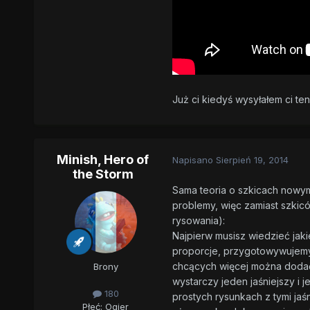
Już ci kiedyś wysyłałem ci ten
Minish, Hero of
Napisano
Sierpień 19, 2014
the Storm
Sama teoria o szkicach nowym
problemy, więc zamiast szki
rysowania):
Najpierw musisz wiedzieć jak
proporcje, przygotowywujemy 
chcących więcej można dodać 
Brony
wystarczy jeden jaśniejszy i 
180
prostych rysunkach z tymi jaśn
Płeć:
Ogier