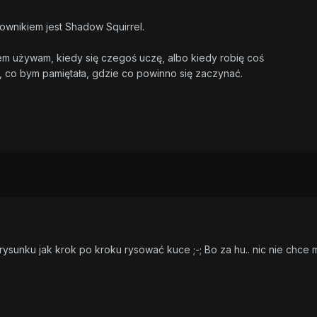
ownikiem jest Shadow Squirrel.
m używam, kiedy się czegoś uczę, albo kiedy robię coś
 co bym pamiętała, gdzie co powinno się zaczynać.
ysunku jak krok po kroku rysować kuce ;-; Bo za hu.. nic nie chce m