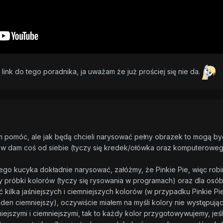
 link do tego poradnika, ja uważam że już prościej się nie da.
 pomóc, ale jak będą chcieli narysować pełny obrazek to mogą by
ców dam coś od siebie (tyczy się kredek/ołówka oraz komputerowe
iego kucyka dokładnie narysować, załóżmy, że Pinkie Pie, więc rob
próbki kolorów (tyczy się rysowania w programach) oraz dla osó
kilka jaśniejszych i ciemniejszych kolorów (w przypadku Pinkie Pi
jeden ciemniejszy), oczywiście miałem na myśli kolory nie występują
iejszymi i ciemniejszymi, tak to każdy kolor przygotowywujemy, jeśl