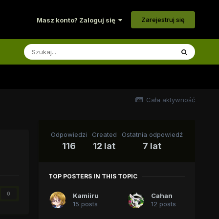
Zarejestruj się
Masz konto? Zaloguj się
Cała aktywność
Odpowiedzi
Created
Ostatnia odpowiedź
116
12 lat
7 lat
TOP POSTERS IN THIS TOPIC
0
Kamiiru
Cahan
15 posts
12 posts