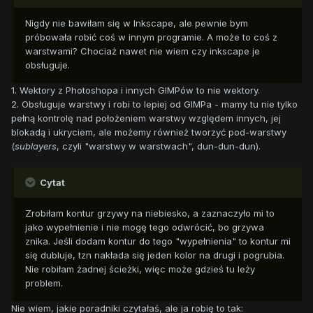
Nigdy nie bawiłam się w Inkscape, ale pewnie bym
próbowała robić coś w innym programie. A może to coś z
warstwami? Chociaż nawet nie wiem czy inkscape je
obsługuje.
1. Wektory z Photoshopa i innych GIMPów to nie wektory.
2. Obsługuje warstwy i robi to lepiej od GIMPa - mamy tu nie tylko
pełną kontrolę nad położeniem warstwy względem innych, jej
blokadą i ukryciem, ale możemy również tworzyć pod-warstwy
(
sublayers
, czyli "warstwy w warstwach", dun-dun-dun).
Cytat
Zrobiłam kontur grzywy na niebiesko, a zaznaczyło mi to
jako wypełnienie i nie mogę tego odwrócić, bo grzywa
znika. Jeśli dodam kontur do tego "wypełnienia" to kontur mi
się dubluje, tzn nakłada się jeden kolor na drugi i pogrubia.
Nie robiłam żadnej ścieżki, więc może gdzieś tu leży
problem.
Nie wiem, jakie poradniki czytałaś, ale ja robię to tak: