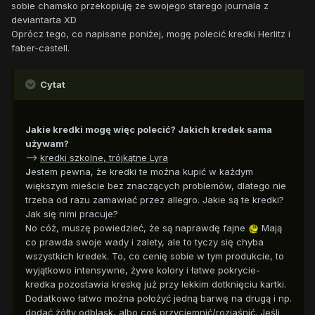
sobie chamsko przekopiuję ze swojego starego journala z
deviantarta XD
Oprócz tego, co napisane poniżej, mogę polecić kredki Herlitz i
faber-castell.
Cytat
Jakie kredki mogę więc polecić? Jakich kredek sama
używam?
-->
kredki szkolne, trójkątne Lyra
J
estem pewna, że kredki te można kupić w każdym
większym mieście bez znaczących problemów, dlatego nie
trzeba od razu zamawiać przez allegro. Jakie są te kredki?
Jak się nimi pracuje?
No cóż, muszę powiedzieć, że są naprawdę fajne
Mają
co prawda swoje wady i zalety, ale to tyczy się chyba
wszystkich kredek. To, co cenię sobie w tym produkcie, to
wyjątkowo intensywne, żywe kolory i łatwe pokrycie-
kredka pozostawia kreskę już przy lekkim dotknięciu kartki.
Dodatkowo łatwo można położyć jedną barwę na drugą i np.
dodać żółty odblask, albo coś przyciemnić/rozjaśnić. Jeśli