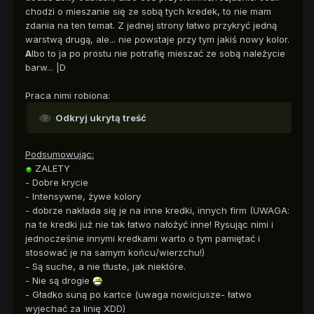
chodzi o mieszanie się ze sobą tych kredek, to nie mam
zdania na ten temat. Z jednej strony łatwo przykryć jedną
warstwą drugą, ale... nie powstaje przy tym jakiś nowy kolor.
A
lbo to ja po prostu nie potrafię mieszać ze sobą należycie
barw... |D
Praca nimi robiona:
Odkryj ukrytą treść
Podsumowując:
ZALETY
- Dobre krycie
- Intensywne, żywe kolory
- dobrze nakłada się je na inne kredki, innych firm (UWAGA:
na te kredki już nie tak łatwo nałożyć inne! Rysując nimi i
jednocześnie innymi kredkami warto o tym pamiętać i
stosować je na samym końcu/wierzchu!)
- Są suche, a nie tłuste, jak niektóre.
- Nie są drogie
- Gładko suną po kartce (uwaga nowicjusze- łatwo
wyjechać za linię XDD)