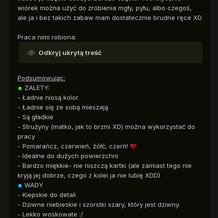
wiórek można użyć do zrobienia mgły, pyłu, albo czegoś,
ale ja i bez takich zabaw mam dostatecznie brudne ręce XD
Praca nimi robiona:
Odkryj ukrytą treść
Podsumowując:
ZALETY:
- Ładnie niosą kolor
- Ładnie się ze sobą mieszają
- Są gładkie
- Strużyny (matko, jak to brzmi XD) można wykorzystać do
pracy
- Pomarańcz, czerwień, żółć, czerń!
- Idealne do dużych powierzchni
- Bardzo miękkie- nie niszczą kartki (ale zamiast tego nie
kryją jej dobrze, czego z kolei ja nie lubię XDD)
WADY
- Kiepskie do detali
- Dziwne niebieskie i szorstki szary, który jest dziwny.
- Lekko woskowate :/