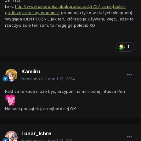
za 119zł.
Link:
http://www.biedronka.pl/pl/product,id,3727,name,tablet-
graficzny-one-by-wacom-s
(promocja tylko w dużych sklepach)
Wygląda IDENTYCZNIE jak ten, którego ja używam, więc, jeżeli to
rzeczywiście ten sam, to mogę go polecić XD
1
Kamiiru
Napisano
Listopad 12, 2014
Fakt za te kasę może być, przypomina mi trochę intuosa Pen
Na sam początek jak najbardziej OK.
Lunar_Isbre
Napisano
Listopad 12, 2014