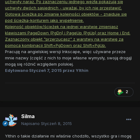
uchwyty naraz. Po zaznaczeniu jednego węzła pokazują się
uchwyty dwóch sąsiednich - uważaj, by ich nie przestawić.
Gotowa ścieżka po zmianie kolejności obiektów - znajduje się
pod ścieżką-konturem jako wypełnienie.
Kolejność obiektów/ścieżek na jednej warstwie zmieniasz
klawiszami PageDown (PgDn) i PageUp (PgUp) oraz Home i End.
Zaznaczony obiekt "przerzucasz" z warstwy na warstwę za
pomocą kombinacji Shift+PgDown oraz Shift+PgUp.
Pracuję na angielskiej wersji Inkscape, więc używane przeze
mnie nazwy (część z nich to moje własne wymysły, swoją drogą)
mogą się różnić względem polskiej.
Edytowano
Styczeń 7, 2015
przez Ylthin
2
Silma
Napisano
Styczeń 8, 2015
Ylthin o takie działanie mi właśnie chodziło, wszystko gra i mogę