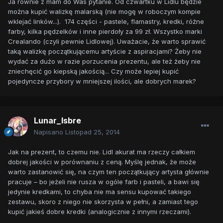
Ja równie z mam do Was pytanie. Od czwartku w Lidlu będzie
można kupić walizkę malarską (nie mogę w roboczym kompie
wklejać linków...). 174 części - pastele, flamastry, kredki, różne
farby, kilka pędzelków i inne pierdoły za 99 zł. Wszystko marki
Crealando (czyli pewnie Lidlowej). Uważacie, że warto sprawić
taką walizkę początkującemu artyście z aspiracjami? Żeby nie
wydać za dużo w razie porzucenia prezentu, ale też żeby nie
zniechęcić go kiepską jakością... Czy może lepiej kupić
pojedyncze przybory w mniejszej ilości, ale dobrych marek?
Lunar_Isbre
Napisano
Listopad 25, 2014
Jak na prezent, to czemu nie. Lidl akurat ma rzeczy całkiem
dobrej jakości w porównaniu z ceną. Myślę jednak, że może
warto zastanowić się, na czym ten początkujący artysta głównie
pracuje – bo jeżeli nie rusza w ogóle farb i pasteli, a bawi się
jedynie kredkami, to chyba nie ma sensu kupować takiego
zestawu, skoro z niego nie skorzysta w pełni, a zamiast tego
kupić jakieś dobre kredki (analogicznie z innymi rzeczami).