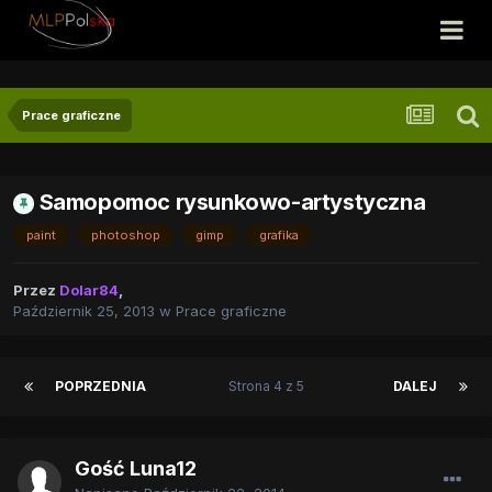
Prace graficzne
Samopomoc rysunkowo-artystyczna
paint
photoshop
gimp
grafika
Przez
Dolar84
,
Październik 25, 2013
w
Prace graficzne
POPRZEDNIA
Strona 4 z 5
DALEJ
Gość Luna12