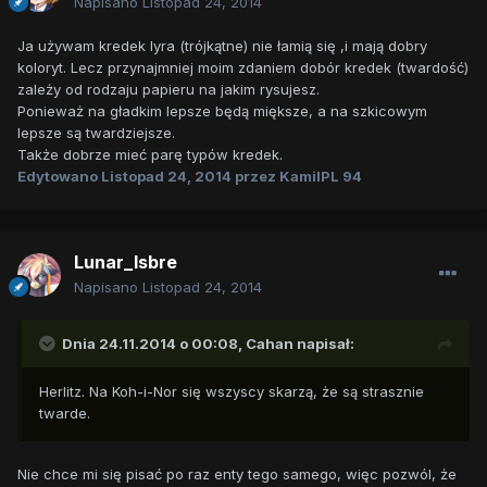
Napisano
Listopad 24, 2014
Ja używam kredek lyra (trójkątne) nie łamią się ,i mają dobry
koloryt. Lecz przynajmniej moim zdaniem dobór kredek (twardość)
zależy od rodzaju papieru na jakim rysujesz.
Ponieważ na gładkim lepsze będą miększe, a na szkicowym
lepsze są twardziejsze.
Także dobrze mieć parę typów kredek.
Edytowano
Listopad 24, 2014
przez KamilPL 94
Lunar_Isbre
Napisano
Listopad 24, 2014
Dnia 24.11.2014 o 00:08, Cahan napisał:
Herlitz. Na Koh-i-Nor się wszyscy skarzą, że są strasznie
twarde.
Nie chce mi się pisać po raz enty tego samego, więc pozwól, że