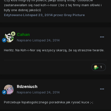
Czy ktoś mógł by mi polecić jakąś dobrą firmę? Osobiście
zastanawiałam się nad koh-i-noor ( bo z tej firmy mam ołówki i
były one dobrej jakości)
Edytowano
Listopad 23, 2014
przez Gray Picture
Cahan
Napisano
Listopad 24, 2014
Herlitz. Na Koh-i-Nor się wszyscy skarzą, że są strasznie twarde.
1
Rdzeniuch
Napisano
Listopad 24, 2014
Potrzebuje łopatogolicznego poradnika jak rysiać kuce ;-;