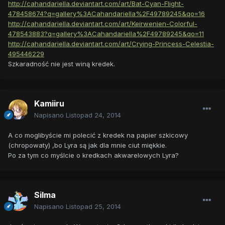
http://cahandariella.deviantart.com/art/Bat-Cyan-Flight-
478458674?q=gallery%3ACahandariella%2F49789245&qo=16
http://cahandariella.deviantart.com/art/Keirwenien-Colorful-
478543883?q=gallery%3ACahandariella%2F49789245&qo=11
http://cahandariella.deviantart.com/art/Crying-Princess-Celestia-
495446229
Szkaradność nie jest winą kredek.
Kamiiru
Napisano
Listopad 24, 2014
A co moglibyście mi polecić z kredek na papier szkicowy
(chropowaty) ,bo Lyra są jak dla mnie ciut miękkie.
Po za tym co myślcie o kredkach akwarelowych Lyra?
Silma
Napisano
Listopad 25, 2014