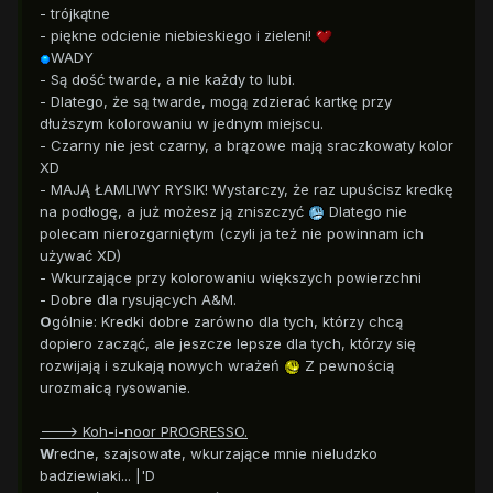
- trójkątne
- piękne odcienie niebieskiego i zieleni!
WADY
- Są dość twarde, a nie każdy to lubi.
- Dlatego, że są twarde, mogą zdzierać kartkę przy
dłuższym kolorowaniu w jednym miejscu.
- Czarny nie jest czarny, a brązowe mają sraczkowaty kolor
XD
- MAJĄ ŁAMLIWY RYSIK! Wystarczy, że raz upuścisz kredkę
na podłogę, a już możesz ją zniszczyć
Dlatego nie
polecam nierozgarniętym (czyli ja też nie powinnam ich
używać XD)
- Wkurzające przy kolorowaniu większych powierzchni
- Dobre dla rysujących A&M.
O
gólnie: Kredki dobre zarówno dla tych, którzy chcą
dopiero zacząć, ale jeszcze lepsze dla tych, którzy się
rozwijają i szukają nowych wrażeń
Z pewnością
urozmaicą rysowanie.
---> Koh-i-noor PROGRESSO.
W
redne, szajsowate, wkurzające mnie nieludzko
badziewiaki... |'D