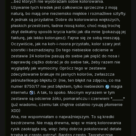
.
..bez których nie wyobrażam sobie kolorowania.
Używanie tych kredek jest całkowicie sprzeczne z moją
naturą, bo mają one nieziemsko miękkie i rozmaźliwe sztyfty.
A jednak są przydatne. Dobre do kolorowania większych,
płaskich przestrzeni, ładnie niosą kolor, choć mają trochę
zbyt delikatny sposób krycia kartki jak dla mnie (pokazują jej
fakturę, jak lekko kolorujesz). Fajnie się ze sobą mieszają.
Oczywiście, jak na koh-i-noora przystało, kolor szary jest
szorstki i beznadziejny. Do tego niebieskie odcienie w
zestawie 24 kolorów pasują do siebie jak pięść do nosa i
naprawdę ciężko dobrać je do siebie tak, żeby razem nie
wyglądały jak wymiociny. Oprócz tego w zestawie
zdecydowanie brakuje mi jasnych kolorów, zwłaszcza
jaśniuteńkiego błękitu D: (nie, ten błękit na zdjęciu, co ma
numer 8750/17 nie jest błękitem, tylko niebieskim
magia
internetu
). A tak, to spoko. Mocnym wyrazem w tym
zestawie są odcienie żółci, pomarańczu i czerwieni *______*
(już wiadomo, czemu tak chętnie ostatnio rysuję płomienie
XDD)
Aha, nie wspomniałam o najważniejszym. To są kredki
bezdrzewne. Nie mają drewna, więc w miarę kolorowania
rysik zaokrągla się, więc żeby dobrze pokolorować detale
trzeba je często ostrzyć. Bardzo często. Teoretycznie