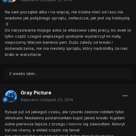
Na sam początek albo i na więcej, nie trzeba mieć od razu nie
wiadomo jak potężnego sprzętu, zwłaszcza, jak jest się hobbystą
:3
Do narysowania mojego avka (a właściwie całej pracy, bo avek to
tylko część czegoś większego) spokojnie wystarczył mi mały,
niepozorny Wacom bamboo pen. Dużo zależy od kreski i
doświadczenia, nie ma niestety sprzętu, który nadrobiłby za nas
braki w warsztacie.
2 weeks later...
Gray Picture
Napisano
Listopad 23, 2014
Rysuje już od jakiegoś czasu, ale rysunki zawsze robiłam tylko
ołówkami. Niedawno postanowiłam kupić jakieś kredki. Kupiłam
sobie pierwsze lepsze z brzegu i mocno się zawiodłam. Koloryt
był nie równy, a wkład często się łamał.