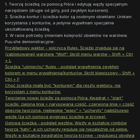
1. Tworzę ścieżkę za pomocą Pióra i edytuję węzły specjalnym
narzędziem (drugie od góry, pod zwykłym kursorem).
2. Ścieżka-kontur i ścieżka-kolor są osobnymi obiektami. Unikam
korzystania z konturów, a jedynie wypełniam specjalnie
ukształtowaną ścieżkę.
3. W razie potrzeby zmieniam kolejność obiektów na warstwie.
Puu.she demonstracyjne:
Przykładowy wektor - wilczyca Rules. Ścieżki znajdują się na
(zablokowanej) warstwie "Wolf". Skrót menu warstw - Shift + Ctrl
+ L
Ścieżka "uśmiechu" Rules - podgląd wypełnienia zwykłym
kolorem w menu wypełnienia/konturów. Skrót klawiszowy - Shift +
Ctrl + F
Choć ścieżka miała być "konturem" dla reszty wektoru, nie
korzystam z menu konturów.
Tworzenie nowej ścieżki za pomocą Pióra. Kwadrat = "start"
ścieżki, zielona linia = narysowana część, czerwona linia = część
obecnie tworzona, niebieskie "wąsy" = "uchwyty" najbliższego
węzła (za ich pomocą wyginasz ścieżkę w krzywe).
Gotowa ścieżka - podgląd węzłów. Węzły w kształcie rombów
tworzą "kąty", a ich uchwyty reguluje się niezależnie od siebie.
Węzły w kształcie kwadratów tworzą krzywe - regulujesz obydwa