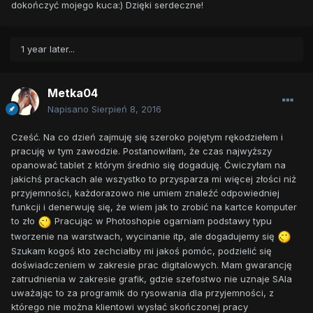
dokończyć mojego kuca:) Dzięki serdeczne!
1 year later...
Metka04
Napisano
Sierpień 8, 2016
Cześć. Na co dzień zajmuję się szeroko pojętym rękodziełem i
pracuję w tym zawodzie. Postanowiłam, że czas najwyższy
opanować tablet z którym średnio się dogaduję. Ćwiczyłam na
jakichś prackach ale wszystko to przysparza mi więcej złości niż
przyjemności, każdorazowo nie umiem znaleźć odpowiedniej
funkcji i denerwuję się, że wiem jak to zrobić na kartce komputer
to zło
Pracując w Photoshopie ogarniam podstawy typu
tworzenie na warstwach, wycinanie itp, ale dogadujemy się
Szukam kogoś kto zechciałby mi jakoś pomóc, podzielić się
doświadczeniem w zakresie prac digitalowych. Mam gwarancję
zatrudnienia w zakresie grafik, gdzie szefostwo nie uznaje SAIa
uważając to za programik do rysowania dla przyjemności, z
którego nie można klientowi wysłać skończonej pracy