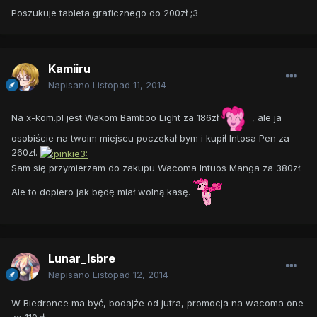
Poszukuje tableta graficznego do 200zł ;3
Kamiiru
Napisano
Listopad 11, 2014
Na x-kom.pl jest Wakom Bamboo Light za 186zł
, ale ja
osobiście na twoim miejscu poczekał bym i kupił Intosa Pen za
260zł.
Sam się przymierzam do zakupu Wacoma Intuos Manga za 380zł.
Ale to dopiero jak będę miał wolną kasę.
Lunar_Isbre
Napisano
Listopad 12, 2014
W Biedronce ma być, bodajże od jutra, promocja na wacoma one