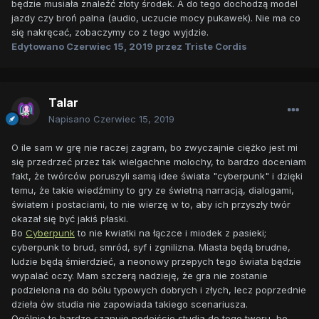
będzie musiała znaleźć złoty środek. A do tego dochodzą model
jazdy czy broń palna (audio, uczucie mocy pukawek). Nie ma co
się nakręcać, zobaczymy co z tego wyjdzie.
Edytowano
Czerwiec 15, 2019
przez Triste Cordis
Talar
Napisano
Czerwiec 15, 2019
O ile sam w grę nie raczej zagram, bo zwyczajnie ciężko jest mi
się przedrzeć przez tak wielgachne molochy, to bardzo doceniam
fakt, że twórców poruszyli samą idee świata "cyberpunk" i dzięki
temu, że takie wiedźminy to gry ze świetną narracją, dialogami,
światem i postaciami, to nie wierzę w to, aby ich przyszły twór
okazał się być jakiś płaski.
Bo
Cyberpunk
to nie kwiatki na łączce i miodek z pasieki;
cyberpunk to brud, smród, syf i zgnilizna. Miasta będą brudne,
ludzie będą śmierdzieć, a neonowy przepych tego świata będzie
wypalać oczy. Mam szczerą nadzieję, że gra nie zostanie
podzielona na do bólu typowych dobrych i złych, lecz poprzednie
dzieła ów studia nie zapowiada takiego scenariusza.
Ogólnie to bardzo szanuję podejście studia do tego tworu, bo