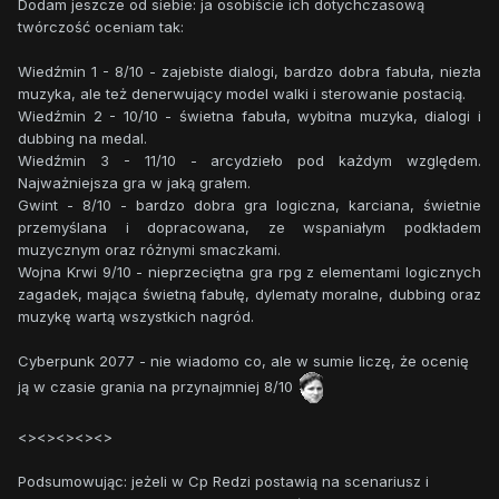
Dodam jeszcze od siebie: ja osobiście ich dotychczasową
twórczość oceniam tak:
Wiedźmin 1 - 8/10 - zajebiste dialogi, bardzo dobra fabuła, niezła
muzyka, ale też denerwujący model walki i sterowanie postacią.
Wiedźmin 2 - 10/10 - świetna fabuła, wybitna muzyka, dialogi i
dubbing na medal.
Wiedźmin 3 - 11/10 - arcydzieło pod każdym względem.
Najważniejsza gra w jaką grałem.
Gwint - 8/10 - bardzo dobra gra logiczna, karciana, świetnie
przemyślana i dopracowana, ze wspaniałym podkładem
muzycznym oraz różnymi smaczkami.
Wojna Krwi 9/10 - nieprzeciętna gra rpg z elementami logicznych
zagadek, mająca świetną fabułę, dylematy moralne, dubbing oraz
muzykę wartą wszystkich nagród.
Cyberpunk 2077 - nie wiadomo co, ale w sumie liczę, że ocenię
ją w czasie grania na przynajmniej 8/10
<><><><><>
Podsumowując: jeżeli w Cp Redzi postawią na scenariusz i