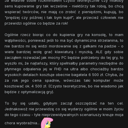
Ja właśnie sobie rozkminiałem czysto teoretycznie czy miałoby
sens kupowanie gry tak wcześnie - niektórzy tak robią, bo chcą
wspierać twórców, nie mają co zrobić z pieniędzmi, kupują, bo
"prędzej czy później i tak bym kupił", ale przecież człowiek nie
przewidzi ogólnie co będzie za rok!
Ogólnie rzecz biorąc co do kupienia gry na konsolę, to mam
wątpliwości, ponieważ jeśli to ma być dynamiczna strzelanina, to
nie bardzo mi się widzi mordowanie się z gałkami na padzie - o
wiele bardziej wolę grać klawiaturą i myszką, ALE gdy sobie
zacząłem rozważać jak mocny PC będzie potrzebny do tej gry, to
wyszło mi, że najtańszy, który spełniałby parametry niezbędne do
płynnego odpalenia jej w FHD na ultra albo chociażby bardzo
wysokich detalach kosztuje obecnie bagatela 6 500 zł. Chyba, że
za rok jego cena spadnie, wówczas taki komputer może
kosztować ok. 4 500 zł. (Czysto teoretycznie, bo nie wiadomo jak
będzie z optymalizacją gry).
To by się udało, gdybym zaczął oszczędzać na ten cel.
Jednakowoż nie przewidzę co się wydarzy ogólnie w moim życiu
do tego czasu - tyle nieprzewidywalnych scenariuszy kreuje moja
chora wyobraźnia...