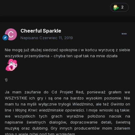
2
Cheerful Sparkle
Napisano
Czerwiec 11, 2019
Nie mogę już dłużej siedzieć spokojnie i w końcu wyrzucę z siebie
wszystkie przemyślenia - chyba ten upał tak na mnie działa
1)
Ja mam zaufanie do Cd Projekt Red, ponieważ grałem we
WSZYSTKIE ich gry i są one na bardzo wysokim poziomie. Nie
mam tu na myśli wyłącznie trylogii
Wiedźmina
, ale też
Gwinta
on
line i
Wojnę Krwi: wiedźminskie opowieści.
I moje wnioski są takie:
we wszystkich tych grach wyraźnie położono nacisk na
napisanie świetnych dialogów, dopracowanie detali, świetną
muzykę oraz dubbing. Gry innych producentów moim zdaniem
stoją o wiele niżej pod tym względem.