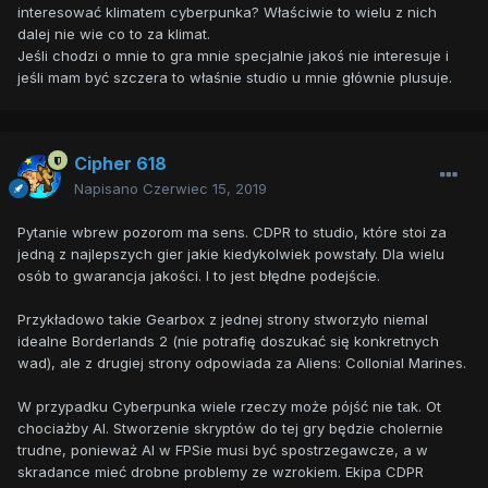
interesować klimatem cyberpunka? Właściwie to wielu z nich
dalej nie wie co to za klimat.
Jeśli chodzi o mnie to gra mnie specjalnie jakoś nie interesuje i
jeśli mam być szczera to właśnie studio u mnie głównie plusuje.
Cipher 618
Napisano
Czerwiec 15, 2019
Pytanie wbrew pozorom ma sens. CDPR to studio, które stoi za
jedną z najlepszych gier jakie kiedykolwiek powstały. Dla wielu
osób to gwarancja jakości. I to jest błędne podejście.
Przykładowo takie Gearbox z jednej strony stworzyło niemal
idealne Borderlands 2 (nie potrafię doszukać się konkretnych
wad), ale z drugiej strony odpowiada za Aliens: Collonial Marines.
W przypadku Cyberpunka wiele rzeczy może pójść nie tak. Ot
chociażby AI. Stworzenie skryptów do tej gry będzie cholernie
trudne, ponieważ AI w FPSie musi być spostrzegawcze, a w
skradance mieć drobne problemy ze wzrokiem. Ekipa CDPR