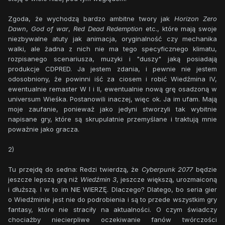
Zgoda, że wychodzą bardzo ambitne twory jak
Horizon Zero
Dawn
,
God of war
,
Red Dead Redemption
etc., które mają swoje
niezbywalne atuty jak animacja, oryginalność czy mechanika
walki, ale żadna z nich nie ma tego specyficznego klimatu,
rozpisanego scenariusza, muzyki i "duszy" jaką posiadają
produkcje CDPRED. Ja jestem zdania, i pewnie nie jestem
odosobniony, że powinni iść za ciosem i robić Wiedźmina IV,
ewentualnie remaster W I i II, ewentualnie nową grę osadzoną w
universum Wieśka. Postanowili inaczej, więc ok. Ja im ufam. Mają
moje zaufanie, ponieważ jako jedyni stworzyli tak wybitnie
napisane gry, które są skrupulatnie przemyślane i traktują mnie
poważnie jako gracza.
2)
Tu przejdę do sedna: Redzi twierdzą, że
Cyberpunk 2077
będzie
jeszcze lepszą grą niż
Wiedźmin 3
, jeszcze większą, urozmaiconą
i dłuższą. I w to im NIE WIERZĘ. Dlaczego? Dlatego, bo seria gier
o Wiedźminie jest nie do podrobienia i są to przede wszystkim gry
fantasy, które nie straciły na aktualności. O czym świadczy
chociażby niecierpliwe oczekiwanie fanów twórczości