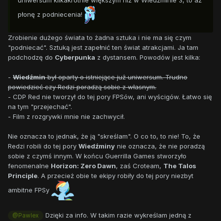
uniwersum kilkakrotnie większym niż w Wiedźminie 3, to aż
płonę z podniecenia!
Zrobienie dużego świata to żadna sztuka i nie ma się czym
"podniecać". Sztuką jest zapełnić ten świat atrakcjami. Ja tam
podchodzę do
Cyberpunka
z dystansem. Powodów jest kilka:
-
Wiedźmin
był oparty o istniejące już uniwersum. Trudno
powiedzieć czy Redzi poradzą sobie z własnym.
- CDP Red nie tworzył do tej pory FPSów, ani wyścigów. Łatwo się
na tym "przejechać".
- Film z rozgrywki mnie nie zachwycił.
Nie oznacza to jednak, że ją "skreślam". O co to, to nie! To, że
Redzi robili do tej pory
Wiedźminy
nie oznacza, że nie poradzą
sobie z czymś innym. W końcu Guerrilla Games stworzyło
fenomenalne
Horizon: Zero Dawn
, zaś Croteam,
The Talos
Principle
. A przecież obie te ekipy robiły do tej pory niezbyt
ambitne FPSy
Dzięki za info. W takim razie wykreślam jedną z
@Pawlex