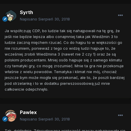
Syrth
Napisano
Sierpień 30, 2018
Ja współczuję CDP, bo ludzie tak się nahajpowali na tę grę, że
jeśli nie będzie lepsza albo conajmniej taka jak Wiedźmin 3 to
ludzie zaczną mięchem rzucać. Co do hajpu to w większości go
nie rozumiem, ponieważ z tego co widzę ludzi hajpuje to, że
wcześniej zrobili Wiedźmina 3 (nawet nie 2 czy 1) oraz że są
polskimi producentami. Mniej osób hajpuje się z samego klimatu
czy tematyki gry, co mogę zrozumieć. Mnie ta gra nie przekonuje
właśnie z wielu powodów. Tematyka i klimat nie mój, chociaż
jeszcze bym może mogła się przekonać, ale to, że poszli bardziej
pod strzelankę i to w dodatku pierwszoosobową już mnie
całkowicie odepchnęło.
Pawlex
Napisano
Sierpień 30, 2018
Tak, dokładnie. Zdecydowana większość graczy nahajpowała się