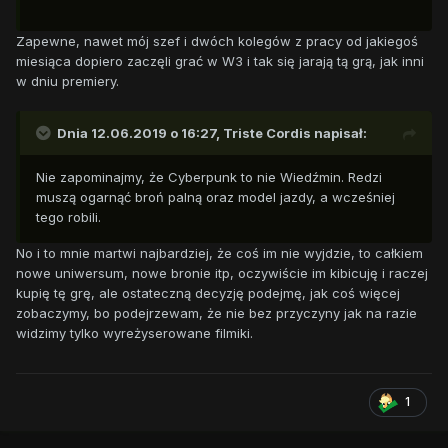
Zapewne, nawet mój szef i dwóch kolegów z pracy od jakiegoś
miesiąca dopiero zaczęli grać w W3 i tak się jarają tą grą, jak inni
w dniu premiery.
Dnia 12.06.2019 o 16:27,
Triste Cordis
napisał:
Nie zapominajmy, że Cyberpunk to nie Wiedźmin. Redzi
muszą ogarnąć broń palną oraz model jazdy, a wcześniej
tego robili.
No i to mnie martwi najbardziej, że coś im nie wyjdzie, to całkiem
nowe uniwersum, nowe bronie itp, oczywiście im kibicuję i raczej
kupię tę grę, ale ostateczną decyzję podejmę, jak coś więcej
zobaczymy, bo podejrzewam, że nie bez przyczyny jak na razie
widzimy tylko wyreżyserowane filmiki.
1