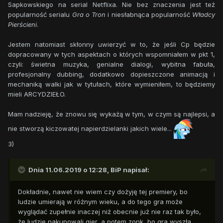
Sapkowskiego na serial Netflixa. Nie bez znaczenia jest też
popularność serialu
Gra o Tron
i niesłabnąca popularność
Władcy
Pierścieni
.
Jestem natomiast skłonny uwierzyć w to, że jeśli Cp będzie
dopracowany w tych aspektach o których wspomniałem w pkt 1,
czyli: świetna muzyka, genialne dialogi, wybitna fabuła,
profesjonalny dubbing, dodatkowo dopieszczone animacją i
mechaniką walki jak w tytułach, które wymieniłem, to będziemy
mieli ARCYDZIEŁO.
Mam nadzieję, że znowu się wykażą w tym, w czym są najlepsi, a
nie stworzą kiczowatej napierdzielanki jakich wiele...
3)
Dnia 11.06.2019 o 12:28,
BiP
napisał:
Dokładnie, nawet nie wiem czy dożyję tej premiery, bo
ludzie umierają w różnym wieku, a do tego gra może
wyglądać zupełnie inaczej niż obecnie już nie raz tak było,
że ludzie nakupowali gier, a potem zonk, bo gra wyszła