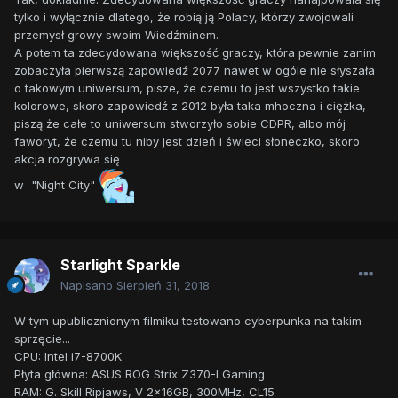
tylko i wyłącznie dlatego, że robią ją Polacy, którzy zwojowali
przemysł growy swoim Wiedźminem.
A potem ta zdecydowana większość graczy, która pewnie zanim
zobaczyła pierwszą zapowiedź 2077 nawet w ogóle nie słyszała
o takowym uniwersum, pisze, że czemu to jest wszystko takie
kolorowe, skoro zapowiedź z 2012 była taka mhoczna i ciężka,
piszą że całe to uniwersum stworzyło sobie CDPR, albo mój
faworyt, że czemu tu niby jest dzień i świeci słoneczko, skoro
akcja rozgrywa się
w "Night City"
Starlight Sparkle
Napisano
Sierpień 31, 2018
W tym upublicznionym filmiku testowano cyberpunka na takim
sprzęcie...
CPU: Intel i7-8700K
Płyta główna: ASUS ROG Strix Z370-I Gaming
RAM: G. Skill Ripjaws, V 2x16GB, 300MHz, CL15