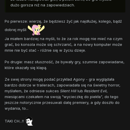
dużo gorsza niż na zapowiedziach.
Po pierwsze: wierzę, że będziesz żyć jak najdłużej, kolego, bądź
dobrej myśli
Ja miałem bardziej na myśli, to że za rok mogę nie mieć na czym
grać, bo konsola może się schrzanić, a na nowy komputer może
mnie nie być stać - różnie się w życiu dzieje.
Po drugie: masz słuszność, że bywały gry, szumnie zapowiadane,
które okazały się klapą.
Ze swej strony mogę podać przykład
Agony
- gra wyglądała
bardzo dobrze w trailerach, zapowiadała się na świetny horror,
myślałem, że odniesie sukces
Silent Hill
lub
Resident Evil
,
miesiącami czekałem na swoją "wycieczkę do piekła", do tego
jeszcze notorycznie przesuwali datę premiery, a gdy doszło do
wydania, to...
TAKI CH...!!