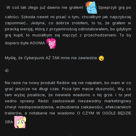
W coś tak złego już dawno nie grałem!
Spieprzyli grę po
całości. Szkoda nawet mi pisać o tym, chciałbym jak najszybciej
zapomnieć... Jedyne, co dobrze zrobiłem, to to, że grałem w
piracką wersję, którą z przyjemnością odinstalowałem, bo gdybym
grę kupił, to musiałbym się męczyć z przechodzeniem. To by
dopiero była AGONIA
Myślę, że
Cyberpunk
AŻ TAK mnie nie zawiedzie
4)
Na razie na nowy produkt Redów się nie napalam, bo mam w co
grać jeszcze na długi czas. Poza tym macie słuszność, Wy, co
tam wyżej pisaliście, że niewiele wiadomo o tej grze. I to jest
sedno sprawy: Redzi zastosowali niezawodny marketingowy
chwyt niedopowiedzenia, wzbudzenia ciekawości, efekciarskich
trailerów, a notabene nie wiadomo O CZYM W OGÓLE BĘDZIE
GRA