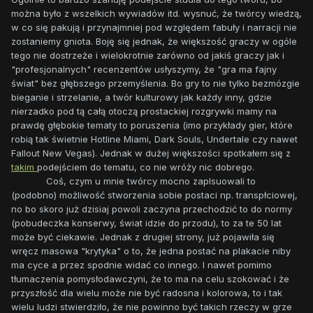
można było z wszelkich wywiadów itd. wysnuć, że twórcy wiedzą,
w co się pakują i przynajmniej pod względem fabuły i narracji nie
zostaniemy gniota. Boję się jednak, że większość graczy w ogóle
tego nie dostrzeże i wielokrotnie zarówno od jakiś graczy jak i
"profesjonalnych" recenzentów usłyszymy, że "gra ma fajny
świat" bez głębszego przemyślenia. Bo gry to nie tylko bezmózgie
bieganie i strzelanie, a twór kulturowy jak każdy inny, gdzie
nierzadko pod tą całą otoczą prostackiej rozgrywki mamy na
prawdę głębokie tematy to poruszenia (imo przykłady gier, które
robią tak świetnie Hotline Miami, Dark Souls, Undertale czy nawet
Fallout New Vegas). Jednak w dużej większości spotkałem się z
takim
podejściem do tematu, co nie wróży nic dobrego.
Coś, czym u mnie twórcy mocno zaplsuowali to
(podobno) możliwość stworzenia sobie postaci np. transpłciowej,
no bo skoro już dzisiaj powoli zaczyna przechodzić to do normy
(pobudeczka konserwy, świat idzie do przodu), to za te 50 lat
może być ciekawie. Jednak z drugiej strony, już pojawiła się
wręcz masowa "krytyka" o to, że jedna postać na plakacie niby
ma cyce a przez spodnie widać co innego. I nawet pomimo
tłumaczenia pomysłodawczyni, że to ma na celu szokować i że
przyszłość dla wielu może nie być radosna i kolorowa, to i tak
wielu ludzi stwierdziło, że nie powinno być takich rzeczy w grze