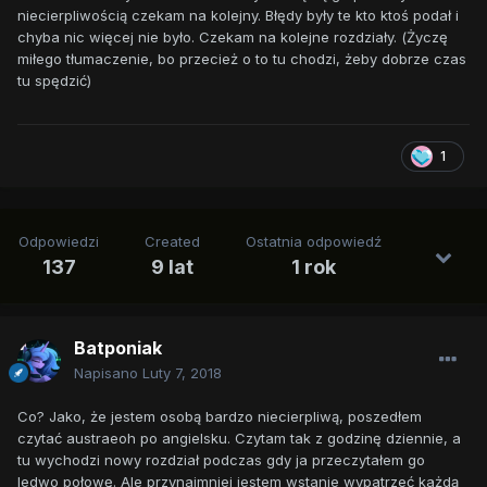
niecierpliwością czekam na kolejny. Błędy były te kto ktoś podał i
chyba nic więcej nie było. Czekam na kolejne rozdziały. (Życzę
miłego tłumaczenie, bo przecież o to tu chodzi, żeby dobrze czas
tu spędzić)
1
Odpowiedzi
Created
Ostatnia odpowiedź
137
9 lat
1 rok
Batponiak
Napisano
Luty 7, 2018
Co? Jako, że jestem osobą bardzo niecierpliwą, poszedłem
czytać austraeoh po angielsku. Czytam tak z godzinę dziennie, a
tu wychodzi nowy rozdział podczas gdy ja przeczytałem go
ledwo połowę. Ale przynajmniej jestem wstanie wypatrzeć każdą