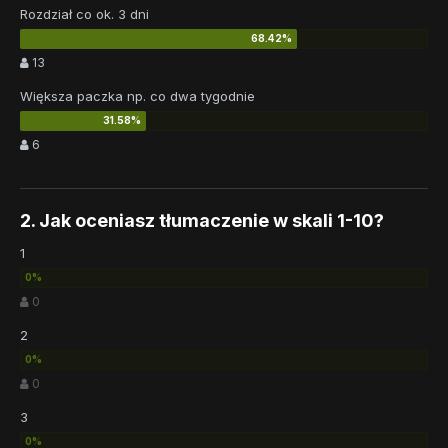
Rozdział co ok. 3 dni
13
Większa paczka np. co dwa tygodnie
6
2. Jak oceniasz tłumaczenie w skali 1-10?
1
0
2
0
3