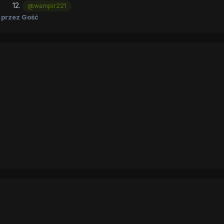
.
@wampir221
przez Gość