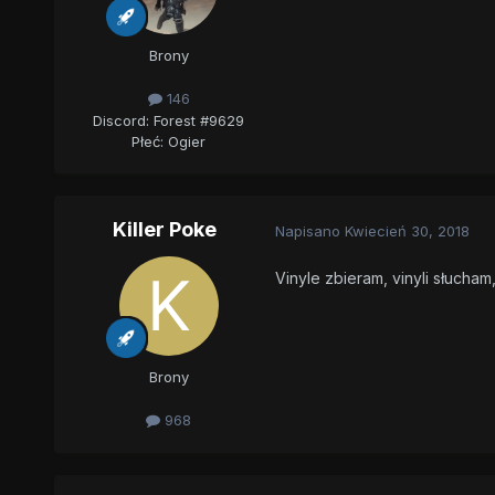
Brony
146
Discord: Forest #9629
Płeć:
Ogier
Killer Poke
Napisano
Kwiecień 30, 2018
Vinyle zbieram, vinyli słucham,
Brony
968