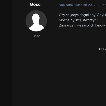
Gość
Napisano
Kwiecień 29, 2018
(e
Czy są jacyś chętni aby Vinyl
Można by listę stworzyć?
Zapraszam wszystkich fanów n
Gość
1.Ke
2.Poli
3.Bertram
4.Hajs
5
6
7
8
9
10
11