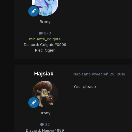
Brony
673
minuette_colgate
Discord: Colgate#0909
Płeć:
Ogier
Hajsiak
Napisano
Kwiecień 29, 2018
Yes, please
Brony
32
Discord: Hajsy#4699