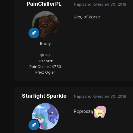
PainChillerPL
Napisano
Kwiecień 30, 2018
Jes, of korse
Brony
43
Discord:
PainChiller#4753
Płeć:
Ogier
Starlight Sparkle
Napisano
Kwiecień 30, 2018
Poproszę