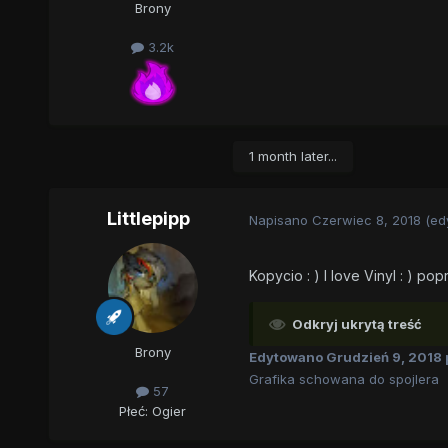
Brony
3.2k
1 month later...
Littlepipp
Napisano
Czerwiec 8, 2018
(ed
Kopycio : ) I love Vinyl : ) p
Odkryj ukrytą treść
Brony
Edytowano
Grudzień 9, 2018
Grafika schowana do spojlera
57
Płeć:
Ogier