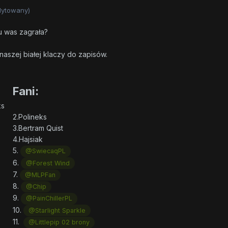
dytowany)
 u was zagrała?
aszej białej klaczy do zapisów.
Fani:
ks
neks
 Quist
iak
.
@SwiecaqPL
.
@Forest Wind
.
@MLPFan
.
@Chip
.
@PainChillerPL
.
@Starlight Sparkle
.
@Littlepip 02 brony