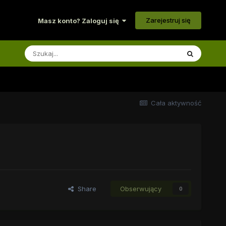
Zarejestruj się
Masz konto? Zaloguj się
Cała aktywność
Share
Obserwujący
0