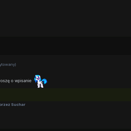
ytowany)
oproszę o wpisanie
przez Suchar