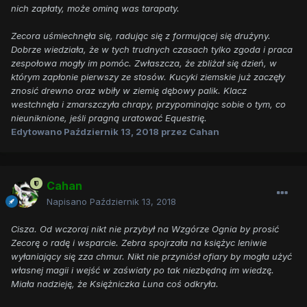
nich zapłaty, może ominą was tarapaty.
Zecora uśmiechnęła się, radując się z formującej się drużyny.
Dobrze wiedziała, że w tych trudnych czasach tylko zgoda i praca
zespołowa mogły im pomóc. Zwłaszcza, że zbliżał się dzień, w
którym zapłonie pierwszy ze stosów. Kucyki ziemskie już zaczęły
znosić drewno oraz wbiły w ziemię dębowy palik. Klacz
westchnęła i zmarszczyła chrapy, przypominając sobie o tym, co
nieuniknione, jeśli pragną uratować Equestrię.
Edytowano
Październik 13, 2018
przez Cahan
Cahan
Napisano
Październik 13, 2018
Cisza. Od wczoraj nikt nie przybył na Wzgórze Ognia by prosić
Zecorę o radę i wsparcie. Zebra spojrzała na księżyc leniwie
wyłaniający się zza chmur. Nikt nie przyniósł ofiary by mogła użyć
własnej magii i wejść w zaświaty po tak niezbędną im wiedzę.
Miała nadzieję, że Księżniczka Luna coś odkryła.