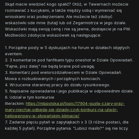
Skąd macie wiedzieć kogo spalić? Otóż, w Tawernach możecie
rozmawiać z kucykami, a także między sobą i wymieniać się
wnioskami oraz podejrzeniami. Ale możecie też zdobyć
wskazówki ode mnie (tutaj) lub od Zegarmistrza w jego dziale.
Wskazówki mają swoją cenę i nie są jawne, dostajecie je na PW.
Możliwości zdobycia wskazówek są następujące:
1. Porządne posty w 5 dyskusjach na forum w działach objętych
eventem.
2. 3 komentarze pod fanfikami typu oneshot w Dziale Opowiadań.
"Fajne, pisz dalej" nie będą brane pod uwagę.
3. Komentarz pod wielorozdziałowcem w Dziale Opowiadań.
Mowa o rozbudowanych i porządnych komciach.
4. Wrzucenie starannej pracy do działu rysunkowego.
5. Napisanie opowiadania i jego publikacja w odpowiednim dziale.
6. Udział w tym konkursie
literackim:
https://mlppolska.pl/topic/17904-gusła-czary-oraz-
mary-niechaj-odbędą-się-dziady-czyli-konkurs-na-utwór-
hellowenowy-w-słowańskim-klimacie/
7. Zadanie pięciu pytań w zapytajkach x 3 (3 różne postaci, dla
każdej 5 pytań). Porządne pytania. "Lubisz masło?" się nie liczy.