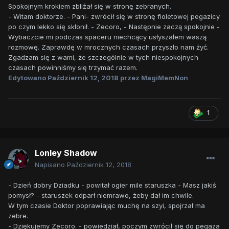
Spokojnym krokiem zbliżał się w stronę zebranych.
- Witam doktorze. - Pani- zwrócił się w stronę fioletowej pegazicy
po czym lekko się skłonił. - Zecoro, - Następnie zaczą spokojnie -
Wybaczcie mi podczas spaceru niechcący usłyszałem waszą
rozmowę. Zaprawdę w mrocznych czasach przyszło nam żyć.
Zgadzam się z wami, że szczególnie w tych niespokojnych
czasach powinniśmy się trzymać razem.
Edytowano
Październik 12, 2018
przez MagiMemNon
1
Lonley Shadow
Napisano
Październik 12, 2018
- Dzień dobry Dziadku - powitał ogier mile staruszka - Masz jakiś
pomysł? - staruszek odparł niemrawo, żeby dał im chwile.
W tym czasie Doktor poprawiając muchę na szyi, spojrzał ma
zebre.
- Dziękujemy Zecoro. - powiedział, poczym zwrócił się do pegaza