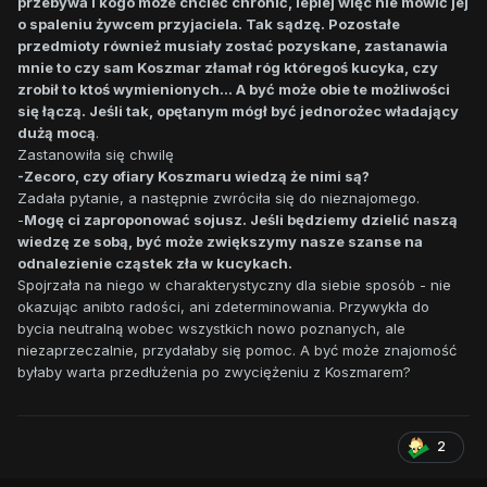
przebywa i kogo może chcieć chronić, lepiej więc nie mówić jej
o spaleniu żywcem przyjaciela. Tak sądzę. Pozostałe
przedmioty również musiały zostać pozyskane, zastanawia
mnie to czy sam Koszmar złamał róg któregoś kucyka, czy
zrobił to ktoś wymienionych... A być może obie te możliwości
się łączą. Jeśli tak, opętanym mógł być jednorożec władający
dużą mocą
.
Zastanowiła się chwilę
-Zecoro, czy ofiary Koszmaru wiedzą że nimi są?
Zadała pytanie, a następnie zwróciła się do nieznajomego.
-
Mogę ci zaproponować sojusz. Jeśli będziemy dzielić naszą
wiedzę ze sobą, być może zwiększymy nasze szanse na
odnalezienie cząstek zła w kucykach.
Spojrzała na niego w charakterystyczny dla siebie sposób - nie
okazując anibto radości, ani zdeterminowania. Przywykła do
bycia neutralną wobec wszystkich nowo poznanych, ale
niezaprzeczalnie, przydałaby się pomoc. A być może znajomość
byłaby warta przedłużenia po zwyciężeniu z Koszmarem?
2