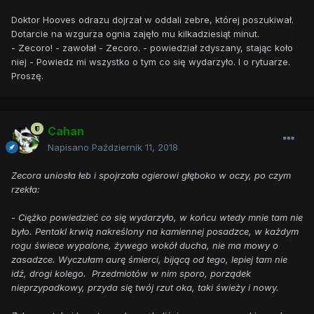
Doktor Hooves odrazu dojrzał w oddali zebre, której poszukiwał.
Dotarcie na wzgurza ognia zajęło mu kilkadziesiąt minut.
- Zecoro! - zawołał - Zecoro. - powiedział zdyszany, stając koło
niej - Powiedz mi wszystko o tym co się wydarzyło. I o rytuarze.
Proszę.
Cahan
Napisano
Październik 11, 2018
Zecora uniosła łeb i spojrzała ogierowi głęboko w oczy, po czym
rzekła:
- Ciężko powiedzieć co się wydarzyło, w końcu wtedy mnie tam nie
było. Pentakl krwią nakreślony na kamiennej posadzce, w każdym
rogu świece wypalone, żywego wokół ducha, nie ma mowy o
zasadzce. Wyczułam aurę śmierci, bijącą od tego, lepiej tam nie
idź, drogi kolego. Przedmiotów w nim sporo, porządek
nieprzypadkowy, przyda się twój rzut oka, taki świeży i nowy.