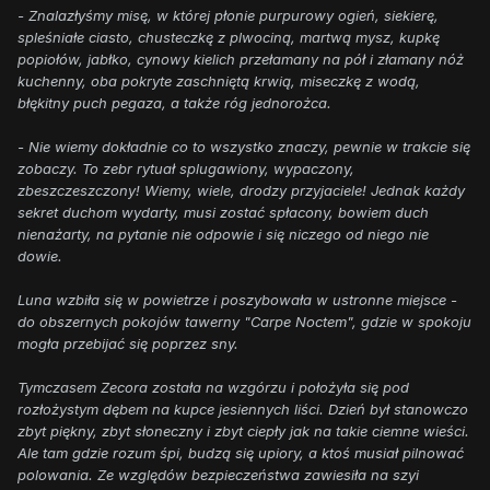
- Znalazłyśmy misę, w której płonie purpurowy ogień, siekierę,
spleśniałe ciasto, chusteczkę z plwociną, martwą mysz, kupkę
popiołów, jabłko, cynowy kielich przełamany na pół i złamany nóż
kuchenny, oba pokryte zaschniętą krwią, miseczkę z wodą,
błękitny puch pegaza, a także róg jednorożca.
- Nie wiemy dokładnie co to wszystko znaczy, pewnie w trakcie się
zobaczy. To zebr rytuał splugawiony, wypaczony,
zbeszczeszczony! Wiemy, wiele, drodzy przyjaciele! Jednak każdy
sekret duchom wydarty, musi zostać spłacony, bowiem duch
nienażarty, na pytanie nie odpowie i się niczego od niego nie
dowie.
Luna wzbiła się w powietrze i poszybowała w ustronne miejsce -
do obszernych pokojów tawerny "Carpe Noctem", gdzie w spokoju
mogła przebijać się poprzez sny.
Tymczasem Zecora została na wzgórzu i położyła się pod
rozłożystym dębem na kupce jesiennych liści. Dzień był stanowczo
zbyt piękny, zbyt słoneczny i zbyt ciepły jak na takie ciemne wieści.
Ale tam gdzie rozum śpi, budzą się upiory, a ktoś musiał pilnować
polowania. Ze względów bezpieczeństwa zawiesiła na szyi