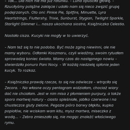
- Tak... Dla nich nie ma już ratunku. - Luna opuściła głowę. -
Rzuciłyśmy potężne zaklęcie i udało nam się nieco zwęzić grupę
podejrzanych. Oto oni: Pinkie Pie, Spitfire, Minuette, Lyra
Heartstrings, Fluttershy, Trixie, Sunburst, Stygian, Twilight Sparkle,
Starlight Glimmer i... nasza ukochana siostra, Księżniczka Celestia.
Nastała cisza. Kucyki nie mogły w to uwierzyć.
- Nam też się to nie podoba. Być może zginą niewinni, ale nie
mamy wyboru. Odłamki Koszmaru, czyli wiedźmy, swoim rytuałem
sprowadzą koniec świata. Mamy czas do następnego nowiu -
stwierdziła ponuro Pani Nocy. - W każdą niedzielę spłonie jeden
kucyk. To rozkaz.
- Księżniczka prawdę rzecze, to się nie odwlecze - wtrąciła się
Zecora. - Na własne oczy pentagram widziałam, chociaż wiary
dać nie chciałam. Jest w nim misa z płomieniem purpury, a także
sporo martwej natury - ciasto spleśniałe, jabłko czerwone i na
chusteczce gluty zielone. Pegazie pióro barwy błękitu, kupka
popiołów, nie wciskam wam kitu, mysz martwa, miseczka z
wodą... - Zebra zmieszała się, nie mogąc znaleźć właściwego
rymu.