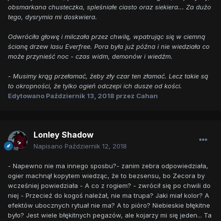
obsmarkana chusteczka, spleśniałe ciasto oraz siekiera... Za dużo
tego, dysrymia mi doskwiera.
Odwróciła głowę i milczała przez chwilę, wpatrując się w ciemną
ścianę drzew lasu Everfree. Pora była już późna i nie wiedziała co
może przynieść noc - czas widm, demonów i wiedźm.
- Musimy krąg przełamać, żeby zły czar ten złamać. Lecz takie są
to okropności, że tylko ogień odczepi ich dusze od kości.
Edytowano
Październik 13, 2018
przez Cahan
Lonley Shadow
Napisano
Październik 12, 2018
- Napewno nie ma innego sposbu?- zanim zebra odpowiedziała,
ogier machnął kopytem wiedząc, że to bezsensu, bo Zecora by
wcześniej powiedziała - A co z rogiem? - zwrócił się po chwili do
niej - Przecież do kogoś należał, nie ma trupa? Jaki miał kolor? A
efektów ubocznych rytuał nie ma? A to pióro? Niebieskie błękitne
było? Jest wiele błękitnych pegazów, ale kojarzy mi się jeden... Ta