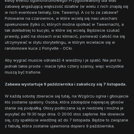
kiedy eventu ogólnoforumowego! Przygotowaliśmy dla Was
zabawę angażującą większość działów (w wielu z nich znajdą się
w nich eventowe tematy, tzw. Tawerny). A co to za zabawa?
Polowanie na czarownice, w które wcielą się nasi ukochani
opiekunowie (tylko ci, których można spotkać w Tawernach), a
tak dokładniej to kucyki, w które się wcielą. Będziecie szukać
prawdy, palić na stosach oraz klimacić, ponieważ całość ma się
utrzymywać w stylu storytellingu, w którym wcielacie się w
randomowe kuce z Ponyville - OCki.
Aby wygrać musicie odnaleźć 4 wiedźmy i je spalić. Nie jest to
jednak takie proste - macie tylko cztery szansy, więc wszystkie
muszą być trafione.
Zabawa wystartuje 9 października i zakończy się 7 listopada.
W każdą sobotę zbieracie się tutaj, na Wzgórzu ognia i głosujecie
kto zostanie spalony. Osoba, która zdobędzie najwięcej głosów
stanie się podpałką. Głosy podliczane są w niedzielę i można je
wysyłać do 19:30 tego dnia. O 20:00 stos zapłonie. Nie dowiecie
się, czy spaliliście wiedźmę aż do 7 listopada. Będzie to związane
z fabułą, która zostanie ujawniona dopiero 9 października.