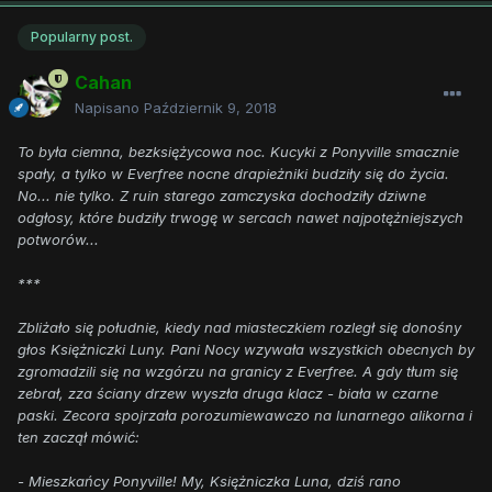
Popularny post.
Cahan
Napisano
Październik 9, 2018
To była ciemna, bezksiężycowa noc. Kucyki z Ponyville smacznie
spały, a tylko w Everfree nocne drapieżniki budziły się do życia.
No... nie tylko. Z ruin starego zamczyska dochodziły dziwne
odgłosy, które budziły trwogę w sercach nawet najpotężniejszych
potworów...
***
Zbliżało się południe, kiedy nad miasteczkiem rozległ się donośny
głos Księżniczki Luny. Pani Nocy wzywała wszystkich obecnych by
zgromadzili się na wzgórzu na granicy z Everfree. A gdy tłum się
zebrał, zza ściany drzew wyszła druga klacz - biała w czarne
paski. Zecora spojrzała porozumiewawczo na lunarnego alikorna i
ten zaczął mówić:
- Mieszkańcy Ponyville! My, Księżniczka Luna, dziś rano