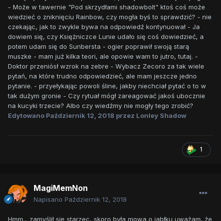
- Może w tawernie "Pod skrzydłami shadowbolt" ktoś coś może
wiedzieć o zniknięciu Rainbow, czy mogła byś to sprawdzić? - nie
czekając, jak to zwykle bywa na odpowiedź kontynuował - Ja
dowiem się, czy Księżniczce Lunie udało się coś dowiedzieć, a
potem udam się do Sunbersta - ogier poprawił swoją starą
muszke - mam już kilka teori, ale opowie wam to jutro, tutaj. -
Doktor przeniósł wzrok na zebre - Wybacz Zecoro za tak wiele
pytań, na które trudno odpowiedzieć, ale mam jeszcze jedno
pytanie. - przyełykając powoli śline, jakby niechciał pytać o to w
tak dużym gronie - Czy rytuał mógł zareagować jakoś ubocznie
na kucyki trzecie? Albo czy wiedźmy nie mogły tego zrobić?
Edytowano
Październik 12, 2018
przez Lonley Shadow
1
MagiMemNon
Napisano
Październik 12, 2018
Hmm... zamyślił się starzec, skoro była mowa o jabłku uważam, że