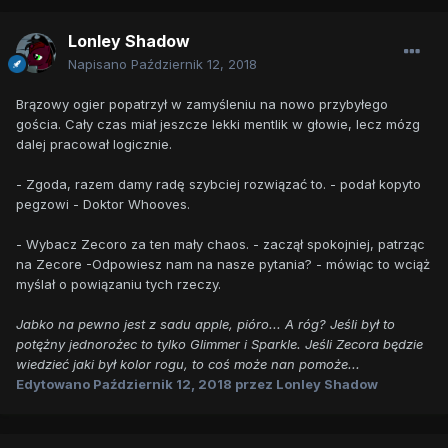
Lonley Shadow
Napisano
Październik 12, 2018
Brązowy ogier popatrzył w zamyśleniu na nowo przybyłego
gościa. Cały czas miał jeszcze lekki mentlik w głowie, lecz mózg
dalej pracował logicznie.
- Zgoda, razem damy radę szybciej rozwiązać to. - podał kopyto
pegzowi - Doktor Whooves.
- Wybacz Zecoro za ten mały chaos. - zaczął spokojniej, patrząc
na Zecore -Odpowiesz nam na nasze pytania? - mówiąc to wciąż
myślał o powiązaniu tych rzeczy.
Jabko na pewno jest z sadu apple, pióro... A róg? Jeśli był to
potężny jednorożec to tylko Glimmer i Sparkle. Jeśli Zecora będzie
wiedzieć jaki był kolor rogu, to coś może nan pomoże...
Edytowano
Październik 12, 2018
przez Lonley Shadow