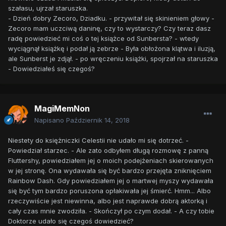
szałasu, ujrzał staruszka.
- Dzień dobry Zecoro, Dziadku. - przywitał się skinieniem głowy -
Zecoro mam uczciwą daninę, czy to wystarczy? Czy teraz dasz
radę powiedzieć mi coś o tej książce od Sunbersta? - wtedy
wyciągnął książkę i podał ją zebrze - Była obłożona klątwa i iluzją,
ale Sunberst je zdjął. - po wręczeniu książki, spojrzał na staruszka
- Dowiedziałeś się czegoś?
MagiMemNon
Napisano
Październik 14, 2018
Niestety do księżniczki Celestii nie udało mi się dotrzeć. -
Powiedział starzec. - Ale zato odbyłem długą rozmowę z panną
Fluttershy, powiedziałem jej o moich podejżeniach skierowanych
w jej stronę. Ona wydawała się być bardzo przejęta zniknięciem
Rainbow Dash. Gdy powiedziałem jej o martwej myszy wydawała
się być tym bardzo poruszona opłakiwała jej śmierć. Hmm... Albo
rzeczywiście jest niewinna, albo jest naprawde dobrą aktorką i
cały czas mnie zwodziła. - Skończył po czym dodał. - A czy tobie
Doktorze udało się czegoś dowiedzieć?