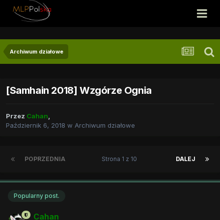
Archiwum działowe
[Samhain 2018] Wzgórze Ognia
Przez
Cahan
,
Październik 6, 2018
w
Archiwum działowe
POPRZEDNIA
Strona 1 z 10
DALEJ
Popularny post.
Cahan