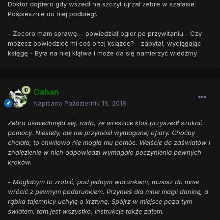
Doktor dopiero gdy wszedł na szczyt ujrzał zebre w szałasie.
Pośpiesznie do niej podbiegł.
- Zecoro mam sprawę. - powiedział ogier po przywitaniu - Czy
możesz powiedzieć mi coś o tej książce? - zapytał, wyciągając
księgę - Była na niej klątwa i może da się namierzyć wiedźmy.
Cahan
Napisano
Październik 13, 2018
Zebra uśmiechnęła się, rada, że wreszcie ktoś przyszedł szukać
pomocy. Niestety, ale nie przyniósł wymaganej ofiary. Choćby
chciała, to chwilowo nie mogła mu pomóc. Wejście do zaświatów i
znalezienie w nich odpowiedzi wymagało poczynienia pewnych
kroków.
- Mogłabym to zrobić, pod jednym warunkiem, musisz do mnie
wrócić z pewnym podarunkiem. Przynieś dla mnie magii daninę, a
rąbka tajemnicy uchylę o krztynę. Spójrz w miejsce poza tym
światem, tam jest wszystko, instrukcje także zatem.