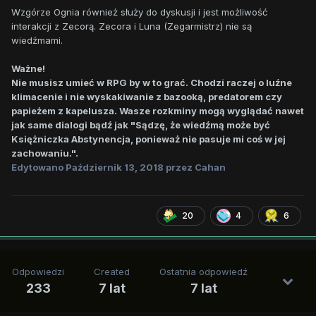
Wzgórze Ognia również służy do dyskusji i jest możliwość
interakcji z Zecorą. Zecora i Luna (Zegarmistrz) nie są
wiedźmami.
Ważne!
Nie musisz umieć w RPG by w to grać. Chodzi raczej o luźne
klimacenie i nie wyskakiwanie z bazooką, predatorem czy
papieżem z kapelusza. Wasze rozkminy mogą wyglądać nawet
jak same dialogi bądź jak "Sądzę, że wiedźmą może być
Księżniczka Abstynencja, ponieważ nie pasuje mi coś w jej
zachowaniu.".
Edytowano
Październik 13, 2018
przez Cahan
20
4
6
Odpowiedzi
Created
Ostatnia odpowiedź
233
7 lat
7 lat