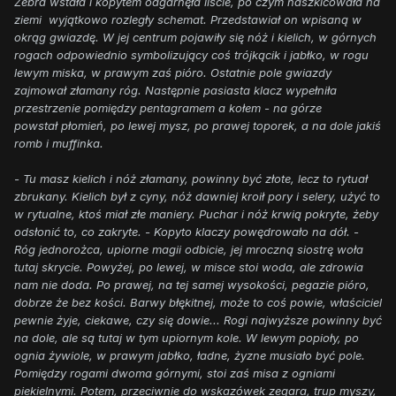
Zebra wstała i kopytem odgarnęła liście, po czym naszkicowała na
ziemi wyjątkowo rozległy schemat. Przedstawiał on wpisaną w
okrąg gwiazdę. W jej centrum pojawiły się nóż i kielich, w górnych
rogach odpowiednio symbolizujący coś trójkącik i jabłko, w rogu
lewym miska, w prawym zaś pióro. Ostatnie pole gwiazdy
zajmował złamany róg. Następnie pasiasta klacz wypełniła
przestrzenie pomiędzy pentagramem a kołem - na górze
powstał płomień, po lewej mysz, po prawej toporek, a na dole jakiś
romb i muffinka.
- Tu masz kielich i nóż złamany, powinny być złote, lecz to rytuał
zbrukany. Kielich był z cyny, nóż dawniej kroił pory i selery, użyć to
w rytualne, ktoś miał złe maniery. Puchar i nóż krwią pokryte, żeby
odsłonić to, co zakryte. - Kopyto klaczy powędrowało na dół. -
Róg jednorożca, upiorne magii odbicie, jej mroczną siostrę woła
tutaj skrycie. Powyżej, po lewej, w misce stoi woda, ale zdrowia
nam nie doda. Po prawej, na tej samej wysokości, pegazie pióro,
dobrze że bez kości. Barwy błękitnej, może to coś powie, właściciel
pewnie żyje, ciekawe, czy się dowie... Rogi najwyższe powinny być
na dole, ale są tutaj w tym upiornym kole. W lewym popioły, po
ognia żywiole, w prawym jabłko, ładne, żyzne musiało być pole.
Pomiędzy rogami dwoma górnymi, stoi zaś misa z ogniami
piekielnymi. Potem, przeciwnie do wskazówek zegara, trup myszy,