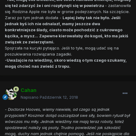
się też zdarzyć że i oni rozpłynęli się w powietrzu
- zastanowiła
się. Rodzina Apple nie była w gronie podejrzanych. Na szczęście.
Zaraz po tym jednak dodała -
Lepiej żeby tak nie było. Jeśli
jednak byś ich nie odnalazł, mamy jeszcze dwa
konkretniejsze ślady, ciasto może pochodzić z cukrowego
kącika, a mysz... Zapewne kierowałaby do kogoś, kto ma jakiś
związek ze zwierzętami.
Spojrzała na kucyki pytająco. Jeśli to tyle, mogą udać się na
poszukiwania rozwiązania zagadki.
-Uważajcie na wiedźmy, skoro wiedzą o tym czego szukamy,
mogą chcieć nas zwieść z tropu.
Cahan
Napisano
Październik 12, 2018
- Doctorze Hooves, wiemy niewiele, od czego są jednak
przyjaciele? Koszmar dotąd oszczędzał swe siły, bowiem rytuał był
wówczas mu miły. Jednak wiedźmy nie mają teraz roboty, toteż
spodziewać należy się psoty. Trudno powiedzieć jak szkodzić
mogą, duchy nam jednak chętnie pomogą. Jeśli nie poskąpicie dla