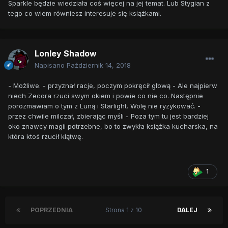
Sparkle będzie wiedziała coś więcej na jej temat. Lub Stygian z
tego co wiem równiesz interesuje się książkami.
Lonley Shadow
Napisano
Październik 14, 2018
- Możliwe. - przyznał racje, poczym pokręcił głową - Ale najpierw
niech Zecora rzuci swym okiem i powie co nie co. Następnie
porozmawiam o tym z Luną i Starlight. Wolę nie ryzykować. -
przez chwile milczał, zbierając myśli - Poza tym tu jest bardziej
oko znawcy magii potrzebne, bo to zwykła książka kucharska, na
która ktoś rzucił klątwę.
1
POPRZEDNIA
Strona 1 z 10
DALEJ