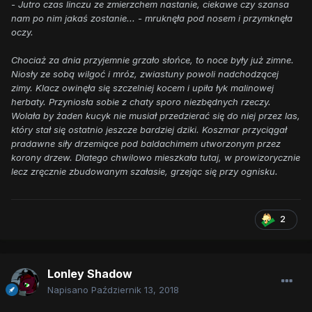
- Jutro czas linczu ze zmierzchem nastanie, ciekawe czy szansa
nam po nim jakaś zostanie... - mruknęła pod nosem i przymknęła
oczy.
Chociaż za dnia przyjemnie grzało słońce, to noce były już zimne.
Niosły ze sobą wilgoć i mróz, zwiastuny powoli nadchodzącej
zimy. Klacz owinęła się szczelniej kocem i upiła łyk malinowej
herbaty. Przyniosła sobie z chaty sporo niezbędnych rzeczy.
Wolała by żaden kucyk nie musiał przedzierać się do niej przez las,
który stał się ostatnio jeszcze bardziej dziki. Koszmar przyciągał
pradawne siły drzemiące pod baldachimem utworzonym przez
korony drzew. Dlatego chwilowo mieszkała tutaj, w prowizorycznie
lecz zręcznie zbudowanym szałasie, grzejąc się przy ognisku.
2
Lonley Shadow
Napisano
Październik 13, 2018