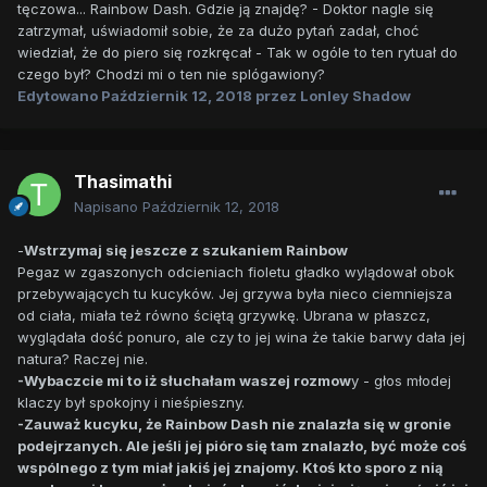
tęczowa... Rainbow Dash. Gdzie ją znajdę? - Doktor nagle się
zatrzymał, uświadomił sobie, że za dużo pytań zadał, choć
wiedział, że do piero się rozkręcał - Tak w ogóle to ten rytuał do
czego był? Chodzi mi o ten nie splógawiony?
Edytowano
Październik 12, 2018
przez Lonley Shadow
Thasimathi
Napisano
Październik 12, 2018
-
Wstrzymaj się jeszcze z szukaniem Rainbow
Pegaz w zgaszonych odcieniach fioletu gładko wylądował obok
przebywających tu kucyków. Jej grzywa była nieco ciemniejsza
od ciała, miała też równo ściętą grzywkę. Ubrana w płaszcz,
wyglądała dość ponuro, ale czy to jej wina że takie barwy dała jej
natura? Raczej nie.
-Wybaczcie mi to iż słuchałam waszej rozmow
y - głos młodej
klaczy był spokojny i nieśpieszny.
-Zauważ kucyku, że Rainbow Dash nie znalazła się w gronie
podejrzanych. Ale jeśli jej pióro się tam znalazło, być może coś
wspólnego z tym miał jakiś jej znajomy. Ktoś kto sporo z nią