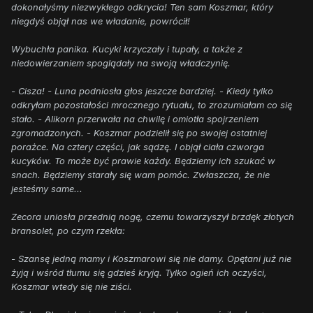
dokonałyśmy niezwykłego odkrycia! Ten sam Koszmar, który
niegdyś objął nas we władanie, powrócił!
Wybuchła panika. Kucyki krzyczały i tupały, a także z
niedowierzaniem spoglądały na swoją władczynię.
- Cisza! - Luna podniosła głos jeszcze bardziej. - Kiedy tylko
odkryłam pozostałości mrocznego rytuału, to zrozumiałam co się
stało. - Alikorn przerwała na chwilę i omiotła spojrzeniem
zgromadzonych. - Koszmar podzielił się po swojej ostatniej
porażce. Na cztery części, jak sądzę. I objął ciała czworga
kucyków. To może być prawie każdy. Będziemy ich szukać w
snach. Będziemy starały się wam pomóc. Zwłaszcza, że nie
jesteśmy same...
Zecora uniosła przednią nogę, czemu towarzyszył brzdęk złotych
bransolet, po czym rzekła:
- Szansę jedną mamy i Koszmarowi się nie damy. Opętani już nie
żyją i wśród tłumu się gdzieś kryją. Tylko ogień ich oczyści,
Koszmar wtedy się nie ziści.