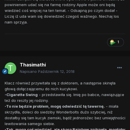
powinienem udać się na farmę rodziny Apple może oni będą
wiedzieć coś więcej na ten temat. - Odsapną po czym dodał -
Liczę iż uda wam się dowiedzieć czegoś ważnego. Niechaj los
nam sprzyja.
1
Thasimathi
Napisano
Październik 12, 2018
Klacz również przywitała się z doktorem, a następnie skinęła
głową dołączającemu do nich kucykowi.
-Cigarette Swing
- przedstawiła się. Imię po babce, nawiązujące
też do reszty jej rodziny.
-To nie będzie problem, mogę odwiedzić tę tawernę.
- miała
skrzydła, doleci do siedziby Wonderbolts dużo szybciej, niż
dostałby się tam kucyk ziemski, bądź jednorożec bez umiejętności
lewitowania samego siebie.
-Tak, mogą coś wiedzieć, ale skoro Rainbow zniknęła, mogłoby