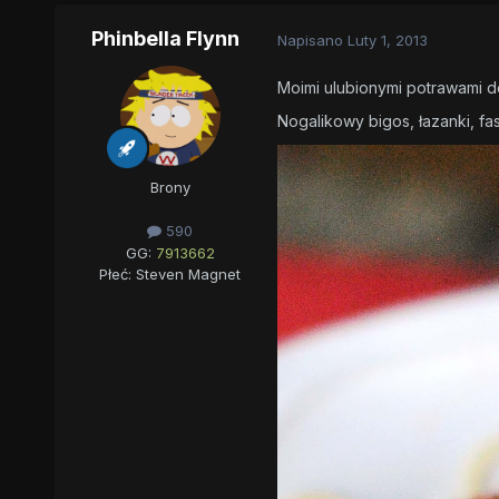
Phinbella Flynn
Napisano
Luty 1, 2013
Moimi ulubionymi potrawami do
Nogalikowy bigos, łazanki, fa
Brony
590
GG:
7913662
Płeć:
Steven Magnet