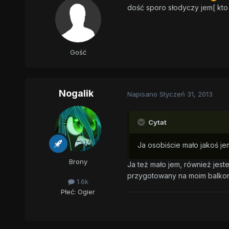
dość sporo słodyczy jem[ kto ic
Gość
Nogalik
Napisano
Styczeń 31, 2013
Cytat
Ja osobiście mało jakoś jem
Brony
Ja też mało jem, również jes
przygotowany na moim balkonie
1.6k
Płeć:
Ogier