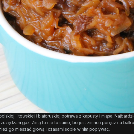
polskiej, litewskiej i białoruskiej potrawa z kapusty i mięsa. Najbar
czędzam gaz. Zimą to nie to samo, bo jest zimno i poręcz na balkoni
wnież go mieszać głową i czasami sobie w nim popływać.