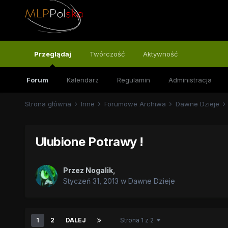
Przeglądaj
Twórczość
Aktywność
Forum
Kalendarz
Regulamin
Administracja
Strona główna
Inne
Forumowe Archiwa
Dawne Dzieje
Ulubione Potrawy !
Przez
Nogalik
,
Styczeń 31, 2013
w
Dawne Dzieje
1
2
DALEJ
Strona 1 z 2