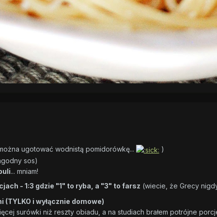
 można ugotować wodnistą pomidorówkę...
)
łagodny sos)
buli
... mniam!
ach - 1:3 gdzie "1" to ryba, a "3" to farsz
(wiecie, że Grecy nigdy 
ami (TYLKO i wyłącznie domowe)
ięcej surówki niż reszty obiadu, a na studiach brałem potrójne porcj