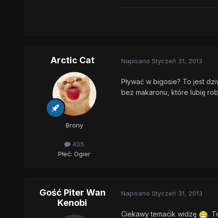
Arctic Cat
Napisano
Styczeń 31, 2013
Pływać w bigosie? To jest dzi
bez makaronu, które lubię robić
Brony
405
Płeć:
Ogier
Gość Piter Wan
Napisano
Styczeń 31, 2013
Kenobi
Ciekawy temacik widzę
. T