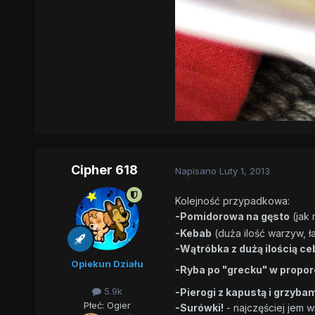
Cipher 618
Napisano
Luty 1, 2013
Kolejność przypadkowa:
-Pomidorowa na gęsto
(jak
-Kebab
(duża ilość warzyw, 
-Wątróbka z dużą ilością ce
Opiekun Działu
-Ryba po "grecku" w proporcj
5.9k
-Pierogi z kapustą i grzyb
Płeć:
Ogier
-Surówki!
- najczęściej jem w