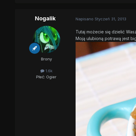
Nogalik
Napisano
Styczeń 31, 2013
Tutaj możecie się dzielić Was
Moją ulubioną potrawą jest bi
Brony
1.6k
Płeć:
Ogier