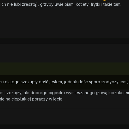
h nie lubi zresztą], grzyby uwielbiam, kotlety, frytki i takie tam.
 i dlatego szczupły dość jestem, jednak dość sporo słodyczy jem[ kt
tem szczupły, ale dobrego bigosiku wymieszanego głową lub łokciem
 na cieplutkiej poręczy w lecie.