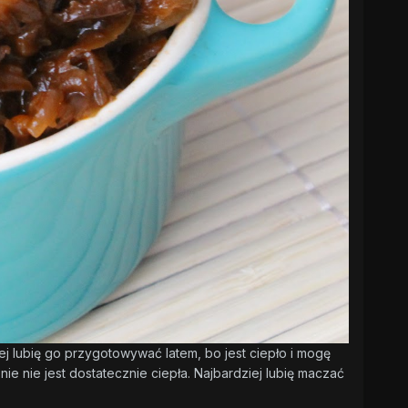
dziej lubię go przygotowywać latem, bo jest ciepło i mogę
e nie jest dostatecznie ciepła. Najbardziej lubię maczać