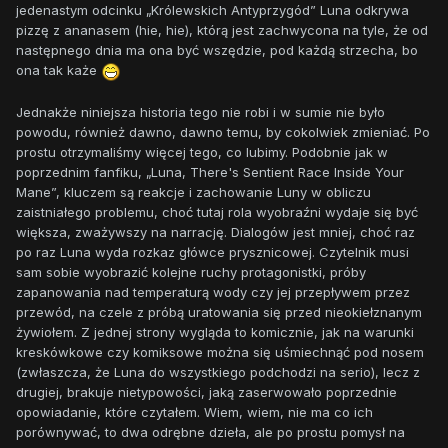
jedenastym odcinku „Królewskich Antyprzygód” Luna odkrywa
pizzę z ananasem (hie, hie), którą jest zachwycona na tyle, że od
następnego dnia ma ona być wszędzie, pod każdą strzecha, bo
ona tak każe
Jednakże niniejsza historia tego nie robi i w sumie nie było
powodu, również dawno, dawno temu, by cokolwiek zmieniać. Po
prostu otrzymaliśmy więcej tego, co lubimy. Podobnie jak w
poprzednim fanfiku, „Luna, There's Sentient Race Inside Your
Mane”, kluczem są reakcje i zachowanie Luny w obliczu
zaistniałego problemu, choć tutaj rola wyobraźni wydaje się być
większa, zważywszy na narrację. Dialogów jest mniej, choć raz
po raz Luna wyda rozkaz główce prysznicowej. Czytelnik musi
sam sobie wyobrazić kolejne ruchy protagonistki, próby
zapanowania nad temperaturą wody czy jej przepływem przez
przewód, na czele z próbą uratowania się przed nieokiełznanym
żywiołem. Z jednej strony wygląda to komicznie, jak na warunki
kreskówkowe czy komiksowe można się uśmiechnąć pod nosem
(zwłaszcza, że Luna do wszystkiego podchodzi na serio), lecz z
drugiej, brakuje nietypowości, jaką zaserwowało poprzednie
opowiadanie, które czytałem. Wiem, wiem, nie ma co ich
porównywać, to dwa odrębne dzieła, ale po prostu pomysł na