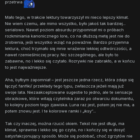
przetrwa
Mało tego, w trakcie lektury towarzyszył mi nieco lepszy klimat.
Nie wiem czemu, ale mimo wszystko, było jakoś tak bardziej...
serialowo. Nawet poziom absurdu przypomniał mi o próbach
rozkminiania kanonicznego lore, co na dłuższą metę jest nie do
zrobienia, jeśli wszystko wziąć na poważnie. Bardzo przyjemna
lektura, choć trzymało się mnie wrażenie lekkiej odtwórczości, a
nawet rzemieślniczej pracy. Nic szczególnego, ale było to
zabawne, no i lekko się czytało. Rozrywki nie zabrakło, a w końcu
to jest najważniejsze.
Aha, byłbym zapomniał – jest jeszcze jedna rzecz, która zdaje się
łączyć fanfiki/ przekłady tego typu, zwłaszcza jeżeli mają już
swoje lata. Niezaakceptowane sugestie to jedno, ale te sensacje
obrazkowe, które witają czytelnika zaraz po otwarciu dokumentu,
to kolejny poziom tego zjawiska. Luna raz jest, potem jej nie ma, a
potem znowu jest. I te kolorowe ramki i „iksy”...
Tak czy inaczej, można rzucić okiem. Tekst nie jest długi, ma
klimat, sprawnie i lekko się go czyta, no i kończy się w dosyć
satysfakcjonujący sposób. Może się podobać, choć zgrzytów nie