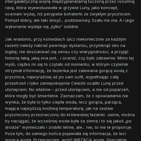
intergalaktyczną wojnę międzyplanetarną toczoną przez rozumną
rasę, która wyewoluowała w grzywie Luny, jako koncept,
oceniam wyżej, niż perypetie bohaterki ze zwykłym prysznicem.
Pomysł dobry, ale taki dosyć... podstawowy. Szału nie ma. A i jego
wykonanie wydaje się „tylko” solidne.
Jak wiadomo, przy komediach (acz niekoniecznie za każdym
razem) należy nabrać pewnego dystansu, przymknąć oko na
logikę, nie doszukiwać się sensu czy wiarygodności, a przyjąć
historię taką, jaką ona jest... i ocenić, czy było zabawnie. Mimo tej
myśli, ciężko mi się to czytało od momentu, w którym czytelnik
otrzymał informację, że łazienka jest zalewana gorącą wodą z
prysznica, najwyraźniej aż po sam sufit, wypełniając całą
przestrzeń i tylko zaniepokojenie Celestii ocaliło Lunę przed
utonięciem. No właśnie – przed utonięciem, a nie od poparzeń,
które mogły być śmiertelne. Zaznaczam, że z opowiadania nie
wynika, że była to tylko ciepła woda, lecz gorąca, parząca,
mająca najwyższą możliwą temperaturę, jak na zestaw
prysznicowy przeznaczony do królewskiej łazienki. Jasne, można
by naciągać, że wcześniej woda była za zimna i to się jakoś „po
drodze” wymieszało i zrobiło letnie, ale... nie, to nie te proporcje.
Poza tym, do samego końca pojawiała się informacja, że leci
gorąca woda. Przepraszam, wróć! WRZĄCA woda. Specjalnie