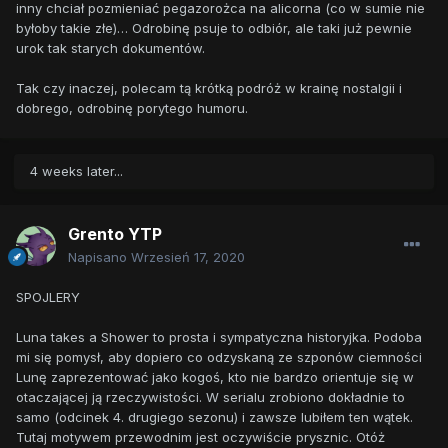
inny chciał pozmieniać pegazorożca na alicorna (co w sumie nie
byłoby takie złe)… Odrobinę psuje to odbiór, ale taki już pewnie
urok tak starych dokumentów.
Tak czy inaczej, polecam tą krótką podróż w krainę nostalgii i
dobrego, odrobinę porytego humoru.
4 weeks later...
Grento YTP
Napisano
Wrzesień 17, 2020
SPOJLERY
Luna takes a Shower to prosta i sympatyczna historyjka. Podoba
mi się pomysł, aby dopiero co odzyskaną ze szponów ciemności
Lunę zaprezentować jako kogoś, kto nie bardzo orientuje się w
otaczającej ją rzeczywistości. W serialu zrobiono dokładnie to
samo (odcinek 4. drugiego sezonu) i zawsze lubiłem ten wątek.
Tutaj motywem przewodnim jest oczywiście prysznic. Otóż