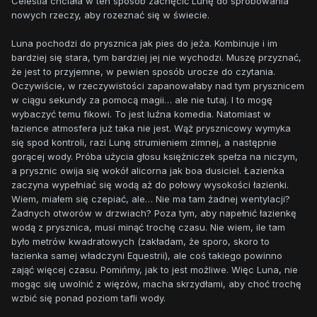
Celestia chciała w ten sposób zachęcić Lunę do spróbowania
nowych rzeczy, aby rozeznać się w świecie.
Luna pochodzi do prysznica jak pies do jeża. Kombinuje i im
bardziej się stara, tym bardziej jej nie wychodzi. Muszę przyznać,
że jest to przyjemne, w pewien sposób urocze do czytania.
Oczywiście, w rzeczywistości zapanowałaby nad tym prysznicem
w ciągu sekundy za pomocą magii… ale nie tutaj. I to mogę
wybaczyć temu fikowi. To jest luźna komedia. Natomiast w
łazience atmosfera już taka nie jest. Wąż prysznicowy wymyka
się spod kontroli, razi Lunę strumieniem zimnej, a następnie
gorącej wody. Próba użycia głosu księżniczek spełza na niczym,
a prysznic owija się wokół alicorna jak boa dusiciel. Łazienka
zaczyna wypełniać się wodą aż do połowy wysokości łazienki.
Wiem, miałem się czepiać, ale… Nie ma tam żadnej wentylacji?
Żadnych otworów w drzwiach? Poza tym, aby napełnić łazienkę
wodą z prysznica, musi minąć trochę czasu. Nie wiem, ile tam
było metrów kwadratowych (zakładam, że sporo, skoro to
łazienka samej władczyni Equestrii), ale coś takiego powinno
zająć więcej czasu. Pomińmy, jak to jest możliwe. Więc Luna, nie
mogąc się uwolnić z więzów, macha skrzydłami, aby choć trochę
wzbić się ponad poziom tafli wody.