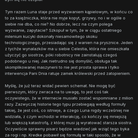
Tym razem Luna staje przed wyzwaniem kąpielowym, w końcu co
to za księżniczka, która nie myje kopyt, grzywy, no i w ogóle o
siebie nie dba, co nie? No dobrze, lecz na czym polega
wyzwanie, zapytacie? Szkopuł w tym, że w ciągu ostatniego
milenium kucyki dokonały niesamowitego skoku
technologicznego, przesiadając się z wanien na prysznice. Jeden
z tychże wynalazków ma u siebie Celestia, która nie omieszkała
użyczyć go siostrze, póki robotnicy nie zainstalują czegoś
podobnego u niej. Jak nietrudno się domyślić, obsługa tak
skomplikowanej maszynerii to nie jest prosta sprawa i tylko
interwencja Pani Dnia ratuje zamek królewski przed zatopieniem.
Myślę, że już teraz widać pewien schemat. Nie mogę być
pierwszym, który zwraca na to uwagę, to jest coś tak
oczywistego, że w internecie musiało zostać wspomniane z milion
razy. Zazwyczaj historie tego typu przebiegają według formuły
takiej, że jest coś, co istnieje, a czego Luna nigdy wcześniej nie
widziała, z czym wchodzi w interakcję, co kończy się mniejszą
lub większą katastrofą, z której musi ją wyratować starsza siostra.
Oczywiście sprawny pisarz będzie wiedzieć jak wziąć tego byka
za rogi i np. Kredke pobawił się formułą w taki sposób, że w