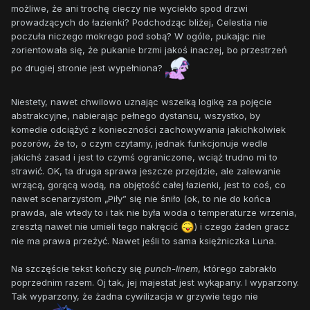
możliwe, że ani trochę cieczy nie wyciekło spod drzwi
prowadzących do łazienki? Podchodząc bliżej, Celestia nie
poczuła niczego mokrego pod sobą? W ogóle, pukając nie
zorientowała się, że pukanie brzmi jakoś inaczej, bo przestrzeń
po drugiej stronie jest wypełniona?
Niestety, nawet chwilowo uznając wszelką logikę za pojęcie
abstrakcyjne, nabierając pełnego dystansu, wszystko, by
komedie odciążyć z konieczności zachowywania jakichkolwiek
pozorów, że to, o czym czytamy, jednak funkcjonuje wedle
jakichś zasad i jest to czymś ograniczone, wciąż trudno mi to
strawić. OK, ta druga sprawa jeszcze przejdzie, ale zalewanie
wrzącą, gorącą wodą, na objętość całej łazienki, jest to coś, co
nawet scenarzystom „Piły” się nie śniło (ok, to nie do końca
prawda, ale wtedy to i tak nie była woda o temperaturze wrzenia,
zresztą nawet nie umieli tego nakręcić
) i czego żaden gracz
nie ma prawa przeżyć. Nawet jeśli to sama księżniczka Luna.
Na szczęście tekst kończy się
punch-linem
, którego zabrakło
poprzednim razem. Oj tak, jej majestat jest wykąpany. I wyparzony.
Tak wyparzony, że żadna cywilizacja w grzywie tego nie