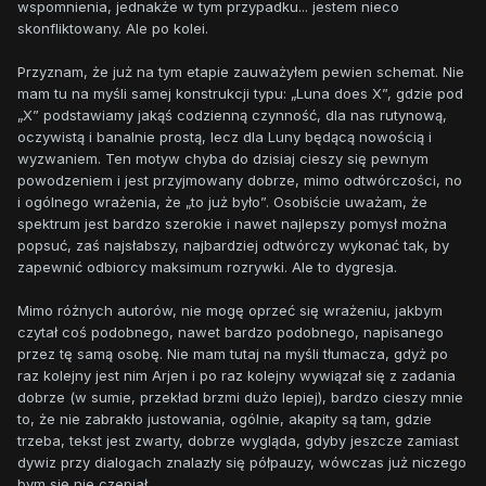
wspomnienia, jednakże w tym przypadku... jestem nieco
skonfliktowany. Ale po kolei.
Przyznam, że już na tym etapie zauważyłem pewien schemat. Nie
mam tu na myśli samej konstrukcji typu: „Luna does X”, gdzie pod
„X” podstawiamy jakąś codzienną czynność, dla nas rutynową,
oczywistą i banalnie prostą, lecz dla Luny będącą nowością i
wyzwaniem. Ten motyw chyba do dzisiaj cieszy się pewnym
powodzeniem i jest przyjmowany dobrze, mimo odtwórczości, no
i ogólnego wrażenia, że „to już było”. Osobiście uważam, że
spektrum jest bardzo szerokie i nawet najlepszy pomysł można
popsuć, zaś najsłabszy, najbardziej odtwórczy wykonać tak, by
zapewnić odbiorcy maksimum rozrywki. Ale to dygresja.
Mimo różnych autorów, nie mogę oprzeć się wrażeniu, jakbym
czytał coś podobnego, nawet bardzo podobnego, napisanego
przez tę samą osobę. Nie mam tutaj na myśli tłumacza, gdyż po
raz kolejny jest nim Arjen i po raz kolejny wywiązał się z zadania
dobrze (w sumie, przekład brzmi dużo lepiej), bardzo cieszy mnie
to, że nie zabrakło justowania, ogólnie, akapity są tam, gdzie
trzeba, tekst jest zwarty, dobrze wygląda, gdyby jeszcze zamiast
dywiz przy dialogach znalazły się półpauzy, wówczas już niczego
bym się nie czepiał.