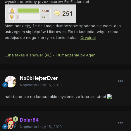
wysoko oceniony przez userów FimFiction.net
Mam nadzieję, że fic i moje tłumaczenie spodoba się wam, a ja
ustrzegłem się błędów i literówek. Fic to komedia, więc trzeba
podejść do niego z przymrużeniem oka...
Oryginał
.
Luna takes a shower [PL] - Tłumaczenie by Arjen
No0bHejterEver
Napisano
Luty 15, 2013
hah fajne ale na koncu takie myslenie ze luna sie utopi
Dolar84
Napisano
Luty 15, 2013