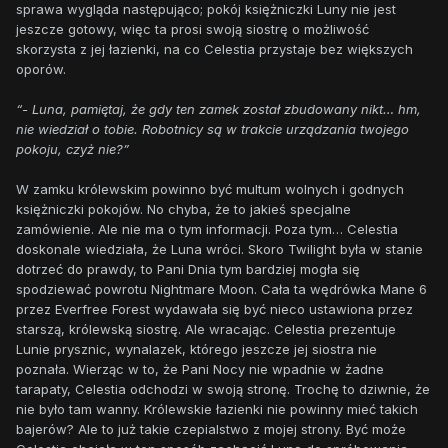
sprawa wygląda następująco; pokój księżniczki Luny nie jest
jeszcze gotowy, więc ta prosi swoją siostrę o możliwość
skorzysta z jej łazienki, na co Celestia przystaje bez większych
oporów.
“- Luna, pamiętaj, że gdy ten zamek został zbudowany nikt… hm,
nie wiedział o tobie. Robotnicy są w trakcie urządzania twojego
pokoju, czyż nie?”
W zamku królewskim powinno być multum wolnych i godnych
księżniczki pokojów. No chyba, że to jakieś specjalne
zamówienie. Ale nie ma o tym informacji. Poza tym… Celestia
doskonale wiedziała, że Luna wróci. Skoro Twilight była w stanie
dotrzeć do prawdy, to Pani Dnia tym bardziej mogła się
spodziewać powrotu Nightmare Moon. Cała ta wędrówka Mane 6
przez Everfree Forest wydawała się być nieco ustawiona przez
starszą, królewską siostrę. Ale wracając. Celestia prezentuje
Lunie prysznic, wynalazek, którego jeszcze jej siostra nie
poznała. Wierząc w to, że Pani Nocy nie wpadnie w żadne
tarapaty, Celestia odchodzi w swoją stronę. Trochę to dziwnie, że
nie było tam wanny. Królewskie łazienki nie powinny mieć takich
bajerów? Ale to już takie czepialstwo z mojej strony. Być może