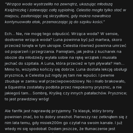
“Wrząca woda wystrzeliła na zewnątrz, ukazując młodszą
Księżniczkę i zalewając całą sypialnię. Celestia mogła tylko stać w
miejscu, zasłaniając się skrzydłami, gdy mokra nawałnica
kontynuowała atak, przemaczając ją do szpiku kości.”
Ech… Nie, nie mogę tego odpuścić. Wrząca woda? W sensie,
dosłownie wrząca woda? Luna powinna być już martwa, skoro
przecież tonęła w tym ukropie. Celestia również powinna umrzeć
od poparzeń i przegrzania. Pamiętam, jak jedna z kucharek na
obozie dla młodzieży wylała sobie na rękę wrzątek i musiała
jechać do szpitala. A Luna, która przecież w tym pływała? Heh…
Mimo to, wszystko kończy się dobrze. Luna dostała lekcję obsługi
prysznica, a Celestia już nigdy jej tam nie wpuści. I pewnie
zbuduje w zamku wał przeciwpowodziowy. No i mało brakowało,
a Equestria zostałaby podbita przez niepokorny prysznic, a nie
jakiegoś tam… Sombrę, Kryśkę czy innych patałachów. Prysznice;
to jest prawdziwy wróg!
Ale fanfik jest naprawdę przyjemny. To klasyk, który brony
powinien znać, bo to dobry oneshot. Pierwszy raz zetknąłem się z
nim lata temu, gdy misiek200m go czytał na swoim kanale. I już
wtedy mi się spodobał. Dodam jeszcze, że tłumaczenie jest