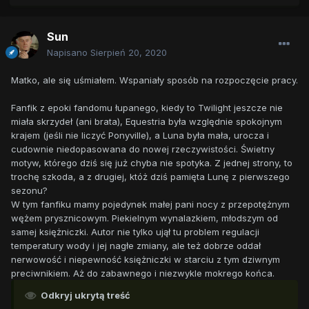
Sun
Napisano
Sierpień 20, 2020
Matko, ale się uśmiałem. Wspaniały sposób na rozpoczęcie pracy.
Fanfik z epoki fandomu łupanego, kiedy to Twilight jeszcze nie
miała skrzydeł (ani brata), Equestria była względnie spokojnym
krajem (jeśli nie liczyć Ponyville), a Luna była mała, urocza i
cudownie niedopasowana do nowej rzeczywistości. Świetny
motyw, którego dziś się już chyba nie spotyka. Z jednej strony, to
trochę szkoda, a z drugiej, któż dziś pamięta Lunę z pierwszego
sezonu?
W tym fanfiku mamy pojedynek małej pani nocy z przepotężnym
wężem prysznicowym. Piekielnym wynalazkiem, młodszym od
samej księżniczki. Autor nie tylko ujął tu problem regulacji
temperatury wody i jej nagłe zmiany, ale też dobrze oddał
nerwowość i niepewność księżniczki w starciu z tym dziwnym
preciwnikiem. Aż do zabawnego i niezwykle mokrego końca.
Odkryj ukrytą treść