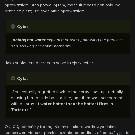
sprawdziłem. Ktoś powie: oj tam, może tłumacza poniosło. No
przecież piszę, że specjalnie sprawdziłem:
Cytat
„
Boiling hot water
exploded outward, showing the princess
and soaking her entire bedroom.”
Jako suplement dorzucam wcześniejszy cytat:
Cytat
„She instantly regretted it when the spray sped up, actually
causing her to slide back a little, and then was bombarded
with a spray of
water hotter than the hottest fires in
Tartarus
.”
OK, OK, ochłońmy trochę. Niemniej, skoro woda wypełniała
konsekwentnie całe pomieszczenie, od podłogi, aż po sufit, jak to