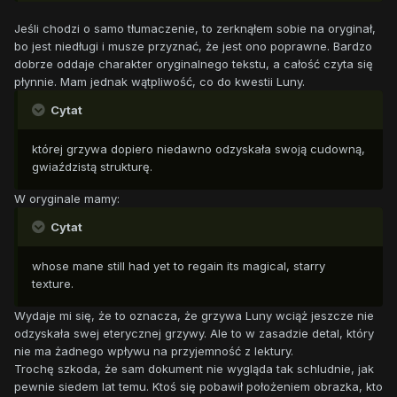
Jeśli chodzi o samo tłumaczenie, to zerknąłem sobie na oryginał,
bo jest niedługi i musze przyznać, że jest ono poprawne. Bardzo
dobrze oddaje charakter oryginalnego tekstu, a całość czyta się
płynnie. Mam jednak wątpliwość, co do kwestii Luny.
Cytat
której grzywa dopiero niedawno odzyskała swoją cudowną,
gwiaździstą strukturę.
W oryginale mamy:
Cytat
whose mane still had yet to regain its magical, starry
texture.
Wydaje mi się, że to oznacza, że grzywa Luny wciąż jeszcze nie
odzyskała swej eterycznej grzywy. Ale to w zasadzie detal, który
nie ma żadnego wpływu na przyjemność z lektury.
Trochę szkoda, że sam dokument nie wygląda tak schludnie, jak
pewnie siedem lat temu. Ktoś się pobawił położeniem obrazka, kto