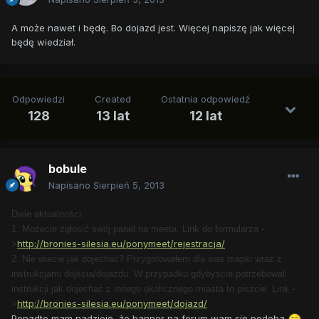
A może nawet i będę. Bo dojazd jest. Więcej napiszę jak więcej
będę wiedział.
Odpowiedzi
Created
Ostatnia odpowiedź
128
13 lat
12 lat
bobule
Napisano
Sierpień 5, 2013
Dwie aktualności.
1. Możecie zgłosić swój panel na meeta. Link do formularza -
http://bronies-silesia.eu/ponymeet/rejestracja/
>
2. Nie wiecie jak dojechać? Przygotowałem dla was mapki wraz z
instrukcjami dojścia/dojazdu. W przypadku gdybyście potrzebowali
instrukcji jak dojechać z innego okolicznego miasta to piszcie. Link -
http://bronies-silesia.eu/ponymeet/dojazd/
>
Ponadto mam nadzieję, że banner na forum wam się podoba