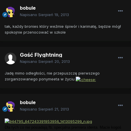
bobule
Napisano
Sierpień 19, 2013
tak, każdy bronies który weźmie śpiwór i karimatę, będzie mógł
spokojnie przenocować w szkole
Gość Flyghtning
Napisano
Sierpień 20, 2013
Jadę mimo odległości, nie przepuszczę pierwszego
zorganizowanego ponymeeta w życiu
bobule
Napisano
Sierpień 21, 2013
Dla tych co nie posiadają fb, specjalna premiera identa. Macie kogoś