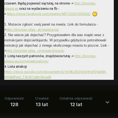
czasem. Będą pojawiać się tutaj, na stronie ->
http://bronies-
silesia.eu
oraz na wydarzeniu na fb -
>
https://www.facebook.com/events/687133201303362/
1. Możecie zgłosić swój panel na meeta. Link do formularza -
>
http://bronies-siles...et/rejestracja/
2. Nie wiecie jak dojechać? Przygotowałem dla was mapki wraz z
instrukcjami dojścia/dojazdu. W przypadku gdybyście potrzebowali
instrukcji jak dojechać z innego okolicznego miasta to piszcie. Link -
>
http://bronies-siles...onymeet/dojazd/
3. Listę naszych patronów, znajdziecie tutaj ->
http://bronies-
silesia.eu/ponymeet/patroni/
4. Lista atrakcji
https://docs.google.com/document/d/1rO9IL0OQGOjHHzfO5e00h-
NYiAMPaxf_T-B-W1c8mYA/edit
Odpowiedzi
Created
Ostatnia odpowiedź
128
13 lat
12 lat