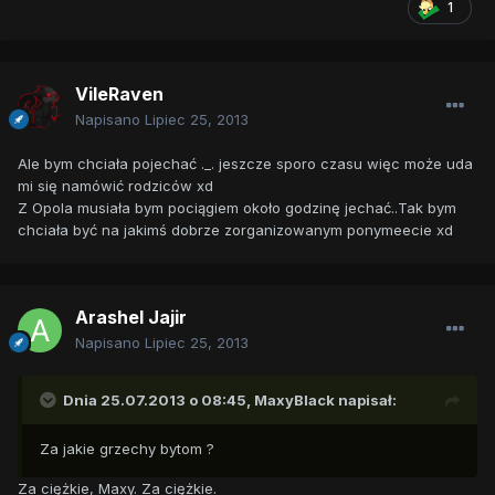
1
VileRaven
Napisano
Lipiec 25, 2013
Ale bym chciała pojechać ._. jeszcze sporo czasu więc może uda
mi się namówić rodziców xd
Z Opola musiała bym pociągiem około godzinę jechać..Tak bym
chciała być na jakimś dobrze zorganizowanym ponymeecie xd
Arashel Jajir
Napisano
Lipiec 25, 2013
Dnia 25.07.2013 o 08:45, MaxyBlack napisał:
Za jakie grzechy bytom ?
Za ciężkie, Maxy. Za ciężkie.