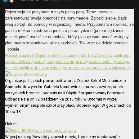
Rejestracja na ponymeet ruszyła pełną parą. Teraz możecie
zarejestrować swoją obecność na ponymeecie. Zgłosić siebie, bądź
swój sprzęt, do pomocy w organizacji meeta. Przypominam również, że
panele można rejestrować jeszcze przez tydzień (potem będziecie
musieli pisać osobiście do bobula, który planuje wam podać wstępny
plan meeta stosunkowo jak najszybciej). Tak więc do dzieła bronies!
~bobule
(Rejestracja na II Śląski została już zamknięta. Lecz Ci co spóźnili się /
zapomnieli o rejestracji oczywiście mogą przyjść na meeta (tylko będą
musieli chwile odczekać w kolejce, aż wszyscy zarejestrowani wejdą).)
Organizacja śląskich ponymeetów oraz Zespół Szkół Mechaniczno-
Samochodowych im. Gabriela Narutowicza ma zaszczyt zaprosić
wszystkich bronies i pegasis na II Śląski Zorganizowany Ponymeet.
Odbędzie się on 12 października 2013 roku w Bytomiu w wyżej
wymienionym zespole szkół przy placu Sobieskiego. W godzinach od
10 do 18.
Plakat:
Więcej szczegółów dotyczących meeta, będziemy dostarczać z