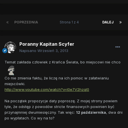
POPRZEDNIA
Strona 1 z 4
DALEJ
Poranny Kapitan Scyfer
Napisano
Wrzesień 3, 2013
Temat zakłada człowiek z Krańca Świata, bo miejscowi nie chco
Co nie zmienia faktu, że liczę na ich pomoc w załatwianiu
miejscówki.
http://www.youtube.com/watch?v=I0e7V2hzqI0
Na początek propozycje daty poproszę. Z mojej strony powiem
tyle, że odstęp z powodów stricte finansowych powinien być
przynajmniej dwumiesięczny. Tak więc:
12 października
, dwa dni
po wypłatach. Co wy na to?