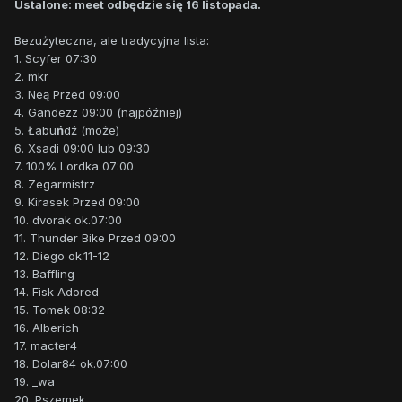
Ustalone: meet odbędzie się 16 listopada.
Bezużyteczna, ale tradycyjna lista:
1. Scyfer 07:30
2. mkr
3. Neą Przed 09:00
4. Gandezz 09:00 (najpóźniej)
5. Łabu
ń
dź (może)
6. Xsadi 09:00 lub 09:30
7. 100% Lordka 07:00
8. Zegarmistrz
9. Kirasek Przed 09:00
10. dvorak ok.07:00
11. Thunder Bike Przed 09:00
12. Diego ok.11-12
13. Baffling
14. Fisk Adored
15. Tomek 08:32
16. Alberich
17. macter4
18. Dolar84 ok.07:00
19. _wa
20. Pszemek