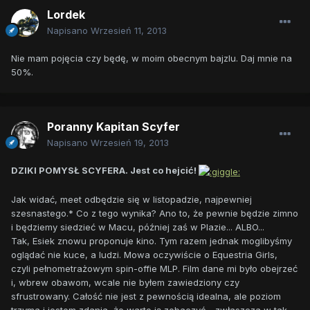
Lordek
Napisano
Wrzesień 11, 2013
Nie mam pojęcia czy będę, w moim obecnym bajzlu. Daj mnie na
50%.
Poranny Kapitan Scyfer
Napisano
Wrzesień 19, 2013
DZIKI POMYSŁ SCYFERA. Jest co hejcić!
Jak widać, meet odbędzie się w listopadzie, najpewniej
szesnastego.* Co z tego wynika? Ano to, że pewnie będzie zimno
i będziemy siedzieć w Macu, później zaś w Plazie... ALBO...
Tak, Esiek znowu proponuje kino. Tym razem jednak moglibyśmy
oglądać nie kuce, a ludzi. Mowa oczywiście o Equestria Girls,
czyli pełnometrażowym spin-offie MLP. Film dane mi było obejrzeć
i, wbrew obawom, wcale nie byłem zawiedziony czy
sfrustrowany. Całość nie jest z pewnością idealna, ale poziom
trzyma i jestem zdania, że warto ją zobaczyć - zwłaszcza w tak