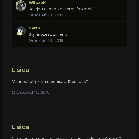
WilczeK
Kolejna osoba ze starej ''gwardii''!
Grudzień 13, 2016
Syrth
Styl możesz zmienić
Grudzień 13, 2016
Lisica
Mam ochotę z kimś popisać. Ktoś, coś?
Listopad 15, 2016
Lisica
Nie wiem, co napisać, więc stawiam Taktyczną Kropkę™: .