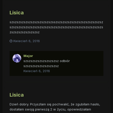
Lisica
szszszszszszszszszszszszsszszszszszszszszszszszszszsz
szszszszszszszszszszszszszszszszszszszszszszszszszszs
zszszszszszszszsz
Kwiecień 6, 2016
Major
szszszszszszszszszsz odbiór
szszszszszszszszszsz
Kwiecień 6, 2016
Lisica
Dzień dobry. Przyszłam się pochwalić, że zgubiłam hasło,
dostałam swoją pierwszą 2 w życiu, opowiedziałam