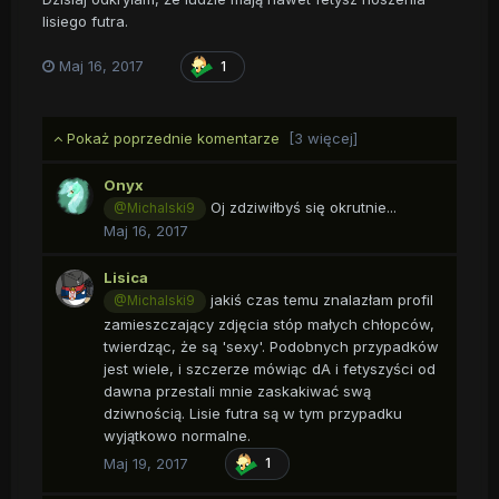
lisiego futra.
Maj 16, 2017
1
Pokaż poprzednie komentarze
[3 więcej]
Onyx
Oj zdziwiłbyś się okrutnie...
@Michalski9
Maj 16, 2017
Lisica
jakiś czas temu znalazłam profil
@Michalski9
zamieszczający zdjęcia stóp małych chłopców,
twierdząc, że są 'sexy'. Podobnych przypadków
jest wiele, i szczerze mówiąc dA i fetyszyści od
dawna przestali mnie zaskakiwać swą
dziwnością. Lisie futra są w tym przypadku
wyjątkowo normalne.
Maj 19, 2017
1