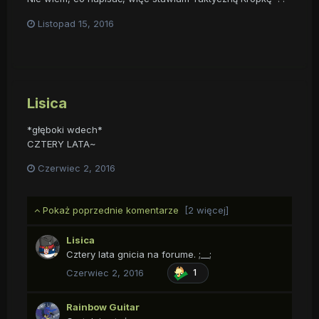
Listopad 15, 2016
Lisica
*głęboki wdech*
CZTERY LATA~
Czerwiec 2, 2016
Pokaż poprzednie komentarze
[2 więcej]
Lisica
Cztery lata gnicia na forume. ;__;
Czerwiec 2, 2016
1
Rainbow Guitar