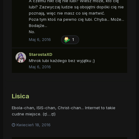
A czemu nikt cię nie lubi? Wiesz może, kto cię
lubi? Zazwyczaj ludzie są obojętni dopóki cię nie
poznają, więc nie masz co się martwić.
Poza tym ktoś na pewno cię lubi. Chyba... Może...
Bodajże...
No.
Maj 6, 2016
1
StarostaXD
Mhrok lubi każdego bez wyjątku ;}
Maj 6, 2016
Lisica
Ebola-chan, ISIS-chan, Christ-chan... Internet to takie
cudne miejsce. (ಥ﹏ಥ)
Kwiecień 18, 2016