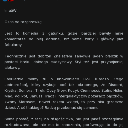
!matiW
Czas na rozgrzewkę.
Jest to komedia z gatunku, gdzie bardziej bawiły mnie
komentarze do niej dodane, niż same żarty i główny plot
fabularny.
Technicznie jest dobrze! Znalazłem zaledwie jeden błędzik w
postaci braku dolnego cudzysłowy. Styl też jest przynajmniej
ciekawy.
Fabularnie mamy tu o knowaniach BZJ (Bardzo Złego
Jednorożca), który szykuje coś tak okropnego, że Discord,
Kryśka, Sombra, Tirek, Cozy Glow, Kucyk Ciemności, Stalin, Hitler,
Mao, Pol Pot, Janusz Tracz i intergalaktyczny pożeracz pączków,
zwany Morasem, nawet razem wzięci, to przy nim grzeczne
dzieci. A cóż takiego? Radzę przekonać się samemu.
Sama postać, z racji na długość fika, nie jest jakoś szczególnie
rozbudowana, ale nie ma to znaczenia, porównując to do jej