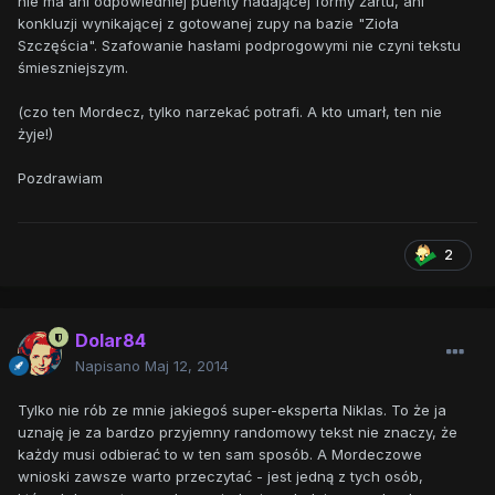
nie ma ani odpowiedniej puenty nadającej formy żartu, ani
konkluzji wynikającej z gotowanej zupy na bazie "Zioła
Szczęścia". Szafowanie hasłami podprogowymi nie czyni tekstu
śmieszniejszym.
(czo ten Mordecz, tylko narzekać potrafi. A kto umarł, ten nie
żyje!)
Pozdrawiam
2
Dolar84
Napisano
Maj 12, 2014
Tylko nie rób ze mnie jakiegoś super-eksperta Niklas. To że ja
uznaję je za bardzo przyjemny randomowy tekst nie znaczy, że
każdy musi odbierać to w ten sam sposób. A Mordeczowe
wnioski zawsze warto przeczytać - jest jedną z tych osób,