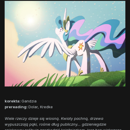
korekta:
Gandzia
prereading:
Dolar, Kredke
Wiele rzeczy dzieje się wiosną. Kwiaty pachną, drzewa
wypuszczają pąki, rośnie dług publiczny... gdzieniegdzie
spiskowcy próbują zaszkodzić księżniczkom, lecz bez większego