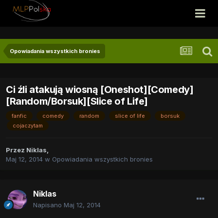
Opowiadania wszystkich bronies
Ci źli atakują wiosną [Oneshot][Comedy]
[Random/Borsuk][Slice of Life]
fanfic
comedy
random
slice of life
borsuk
cojaczytam
Przez
Niklas
,
Maj 12, 2014
w
Opowiadania wszystkich bronies
Niklas
Napisano
Maj 12, 2014