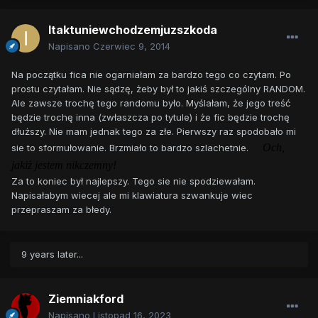
Itaktuniewchodzemjuzszkoda
Napisano
Czerwiec 9, 2014
Na początku fica nie ogarniałam za bardzo tego co czytam. Po
prostu czytałam. Nie sądzę, żeby był to jakiś szczególny RANDOM.
Ale zawsze trochę tego randomu było. Myślałam, że jego treść
będzie trochę inna (zwłaszcza po tytule) i że fic będzie trochę
dłuższy. Nie mam jednak tego za złe. Pierwszy raz spodobało mi
Och,
sie to sformułowanie. Brzmiało to bardzo szlachetnie.
jakiż jestem nikczemny!
Za to koniec był najlepszy. Tego sie nie spodziewałam.
Napisałabym wiecej ale mi klawiatura szwankuje wiec
przepraszam za błedy.
9 years later...
Ziemniakford
Napisano
Listopad 16, 2023