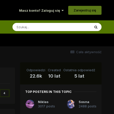
Zarejestruj się
Masz konto? Zaloguj się
Cała aktywność
Odpowiedzi
Created
Ostatnia odpowiedź
22.6k
10 lat
5 lat
TOP POSTERS IN THIS TOPIC
4
Niklas
Sosna
3017 posts
2488 posts