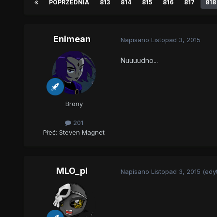
POPRZEDNIA
813
814
815
816
817
818
Enimean
Napisano
Listopad 3, 2015
Nuuuudno...
Brony
201
Płeć:
Steven Magnet
MLO_pl
Napisano
Listopad 3, 2015
(edy