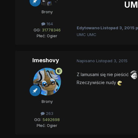
UM
Brony
164
Edytowano
Listopad 3, 2015
p
GG:
31778346
UMC UMC
Płeć:
Ogier
Imeshovy
Napisano
Listopad 3, 2015
Z lamusami się nie pieścić
Rzeczywiście nudy
Brony
263
GG:
5492698
Płeć:
Ogier