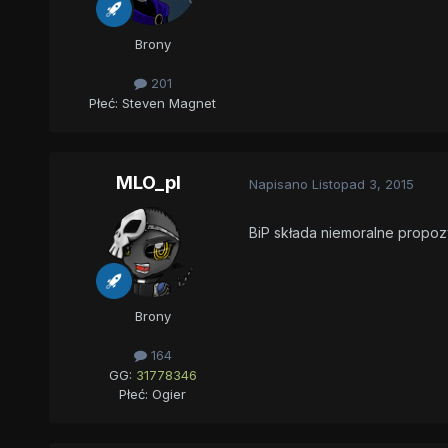
Brony
201
Płeć:
Steven Magnet
MLO_pl
Napisano
Listopad 3, 2015
BiP składa niemoralne propo
Brony
164
GG:
31778346
Płeć:
Ogier