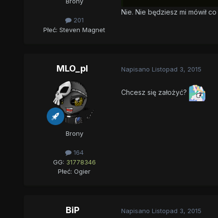
Brony
Nie. Nie będziesz mi mówił co
201
Płeć:
Steven Magnet
MLO_pl
Napisano
Listopad 3, 2015
Chcesz się założyć?
Brony
164
GG:
31778346
Płeć:
Ogier
BiP
Napisano
Listopad 3, 2015