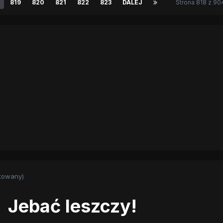
819
820
821
822
823
DALEJ
Strona 818 z 9
towany)
Jebać leszczy!