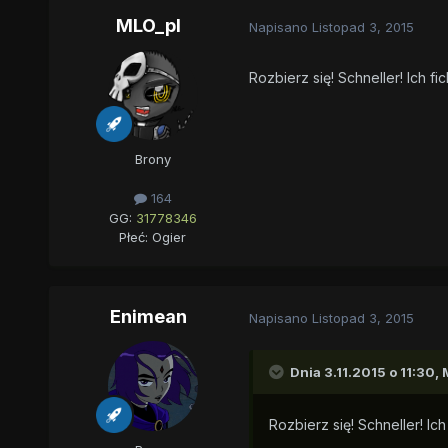
MLO_pl
Napisano
Listopad 3, 2015
Rozbierz się! Schneller! Ich fi
Brony
164
GG:
31778346
Płeć:
Ogier
Enimean
Napisano
Listopad 3, 2015
Dnia 3.11.2015 o 11:30, 
Rozbierz się! Schneller! Ich