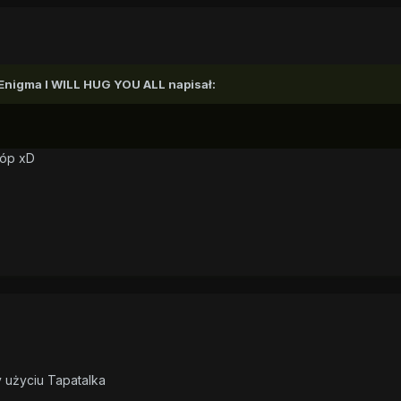
Enigma I WILL HUG YOU ALL
napisał:
póp xD
 użyciu Tapatalka