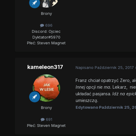
Brony
696
Discord: Ojciec
Dyktator#5970
Płeć:
Steven Magnet
kameleon317
Napisano
Październik 25, 2017
Franz chciał opatrzyć Zero, 
Innej opcji nie ma.
Lekarz, nie
układać pasjansa.
Idź na epic
umieszczą.
Edytowano
Październik 25, 2
Brony
691
Płeć:
Steven Magnet