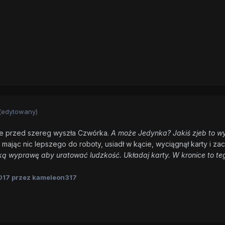
(edytowany)
ale przed szereg wyszła Czwórka.
A może Jedynka? Jakiś zjeb to wy
 mając nic lepszego do roboty, usiadł w kącie, wyciągnął karty i zac
ką wyprawę aby uratować ludzkość. Układaj karty. W kronice to teg
017
przez kameleon317