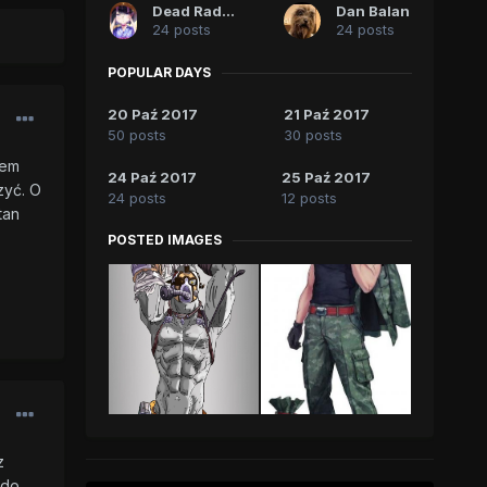
Dead Radio Man
Dan Balan
24 posts
24 posts
POPULAR DAYS
20 Paź 2017
21 Paź 2017
50 posts
30 posts
łem
24 Paź 2017
25 Paź 2017
zyć. O
24 posts
12 posts
tan
POSTED IMAGES
z
 do