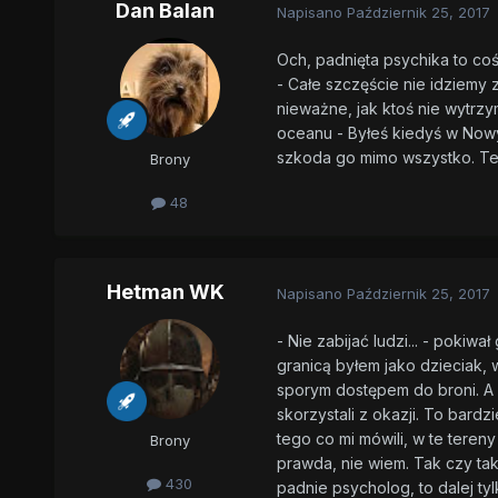
Dan Balan
Napisano
Październik 25, 2017
Och, padnięta psychika to co
- Całe szczęście nie idziemy 
nieważne, jak ktoś nie wytrzym
oceanu - Byłeś kiedyś w Nowy
szkoda go mimo wszystko. Tera
Brony
48
Hetman WK
Napisano
Październik 25, 2017
- Nie zabijać ludzi... - poki
granicą byłem jako dzieciak, 
sporym dostępem do broni. A i
skorzystali z okazji. To bard
tego co mi mówili, w te teren
Brony
prawda, nie wiem. Tak czy tak
430
padnie psycholog, to dalej tyl