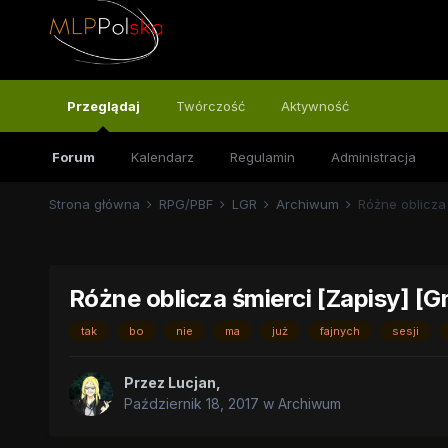
Przeglądaj
Twórczość
Aktywność
Forum
Kalendarz
Regulamin
Administracja
Strona główna
RPG/PBF
LGR
Archiwum
Różne oblicza 
Różne oblicza śmierci [Zapisy] [G
tak
bo
nie
ma
już
fajnych
sesji
Przez
Lucjan
,
Październik 18, 2017
w
Archiwum