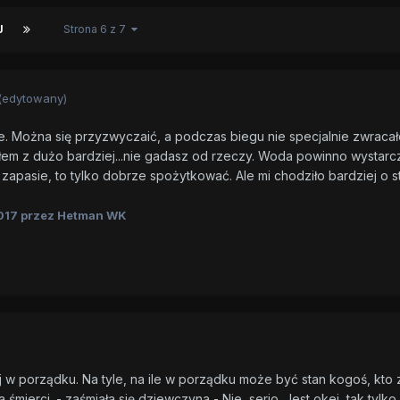
J
Strona 6 z 7
(edytowany)
le. Można się przyzwyczaić, a podczas biegu nie specjalnie zwraca
łem z dużo bardziej...nie gadasz od rzeczy. Woda powinno wystarc
 zapasie, to tylko dobrze spożytkować. Ale mi chodziło bardziej o s
017
przez Hetman WK
j w porządku. Na tyle, na ile w porządku może być stan kogoś, kto 
 śmierci. - zaśmiała się dziewczyna - Nie, serio. Jest okej, tak tylko