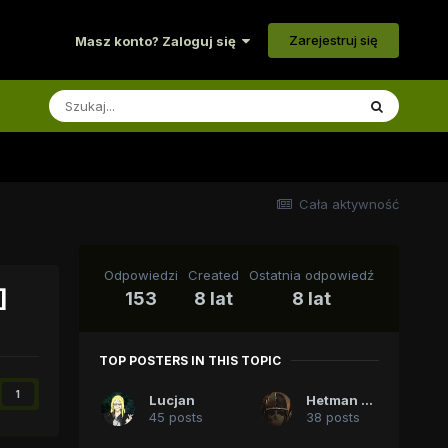
Zarejestruj się
Masz konto? Zaloguj się
Cała aktywność
Odpowiedzi
Created
Ostatnia odpowiedź
]
153
8 lat
8 lat
TOP POSTERS IN THIS TOPIC
1
Lucjan
Hetman WK
45 posts
38 posts