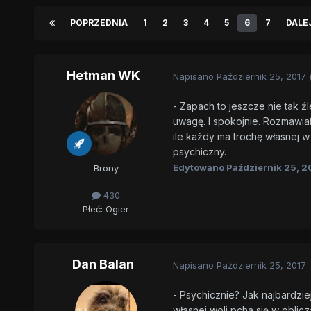
POPRZEDNIA
1
2
3
4
5
6
7
DALE
Hetman WK
Napisano
Październik 25, 2017
- Zapach to jeszcze nie tak ź
uwagę. I spokojnie. Rozmawia
ile każdy ma trochę własnej w
psychiczny.
Edytowano
Październik 25, 2
Brony
430
Płeć:
Ogier
Dan Balan
Napisano
Październik 25, 2017
- Psychicznie? Jak najbardzie
własnej woli pcha się w oblicza