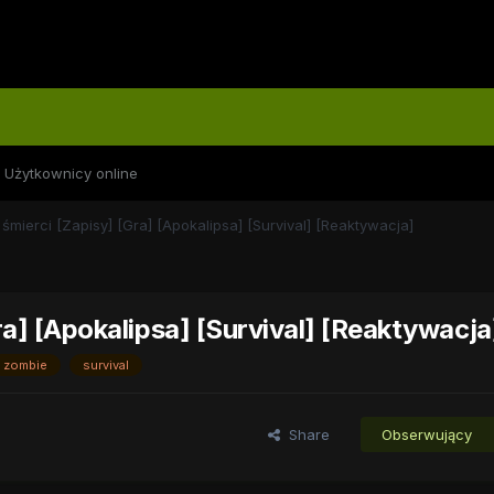
Użytkownicy online
śmierci [Zapisy] [Gra] [Apokalipsa] [Survival] [Reaktywacja]
ra] [Apokalipsa] [Survival] [Reaktywacja
zombie
survival
Share
Obserwujący