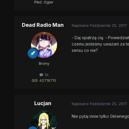
Płeć:
Ogier
Dead Radio Man
Napisano
Październik 25, 2017
- Daj opatrzę cię. - Powiedzia
czemu jesteśmy uważani za te
sensu co nie?
Brony
3k
GG:
42718715
Lucjan
Napisano
Październik 25, 2017
Nie pytaj mnie tylko Główneg