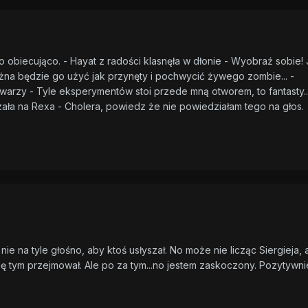
o obiecująco. - Hayat z radości klasnęła w dłonie - Wyobraź sobie! 
ożna będzie go użyć jak przynęty i pochwycić żywego zombie... -
arzy - Tyle eksperymentów stoi przede mną otworem, to fantasty...
zała na Rexa - Cholera, powiedz że nie powiedziałam tego na głos.
 nie na tyle głośno, aby ktoś usłyszał. No może nie licząc Siergieja, 
się tym przejmował. Ale po za tym...no jestem zaskoczony. Pozytywni