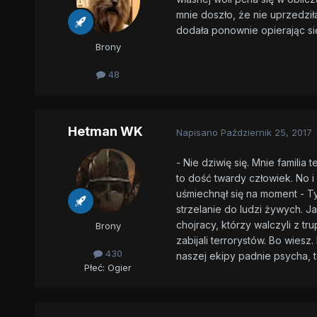
mnie doszło, że nie uprzedził
dodała ponownie opierając si
Brony
48
Hetman WK
Napisano
Październik 25, 2017
- Nie dziwię się. Mnie familia 
to dość twardy człowiek. No i 
uśmiechnął się na moment - Tyl
strzelanie do ludzi żywych. Ja
chojracy, którzy walczyli z t
Brony
zabijali terrorystów. Bo wies
430
naszej ekipy padnie psycha, 
Płeć:
Ogier