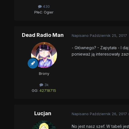
430
Płeć:
Ogier
Dead Radio Man
Napisano
Październik 25, 2017
- Głównego? - Zapytała - I daj
ponieważ ją interesowały zazw
Brony
3k
GG:
42718715
Lucjan
Napisano
Październik 26, 2017
No jest nasz szef. W tabeli j