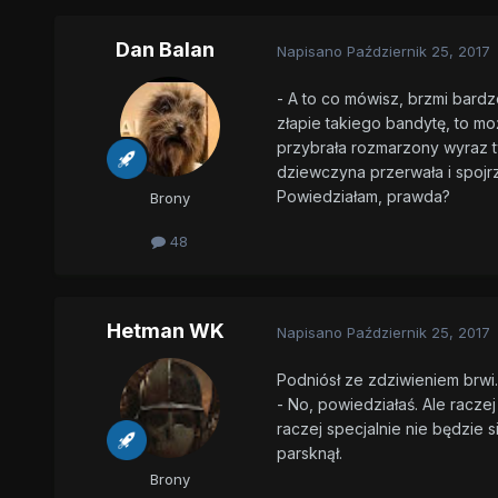
Dan Balan
Napisano
Październik 25, 2017
- A to co mówisz, brzmi bardz
złapie takiego bandytę, to m
przybrała rozmarzony wyraz tw
dziewczyna przerwała i spojr
Powiedziałam, prawda?
Brony
48
Hetman WK
Napisano
Październik 25, 2017
Podniósł ze zdziwieniem brwi.
- No, powiedziałaś. Ale raczej
raczej specjalnie nie będzie 
parsknął.
Brony