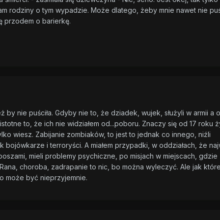
am rodziny o tym wypadzie. Może dlatego, żeby mnie nawet nie puści
ę przodem o barierkę.
też by nie puściła. Gdyby nie to, że dziadek, wujek, służyli w armii a 
istotne to, że ich nie widziałem od...poboru. Znaczy się od 17 roku ż
ko wiesz. Zabijanie zombiaków, to jest to jednak co innego, niźli
k bojówkarze i terroryści. A miałem przypadki, w oddziałach, że naj
ruposzami, mieli problemy psychiczne, po misjach w miejscach, gdzie
z. Rana, choroba, zadrapanie to nic, bo można wyleczyć. Ale jak któr
to może być nieprzyjemnie.