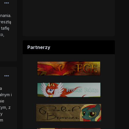
nania.
resztą
taflę
to,
Partnerzy
a
alnym i
nie
tym, z
zy
am