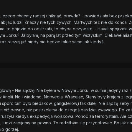
ś, czego chcemy raczej uniknąć, prawda? - powiedziała bez przeko
zabijać ludzi. Znaczy nie tych żywych. Martwych też nie do końca. Z
a, to pójdzie do odstrzału, to chyba oczywiste. - Hayat spojrzała w 
m Jorku? Ja byłam, na parę lat przed tym wszystkim. Ciekawe mias
z raczej już nigdy nie będzie takie samo jak kiedyś.
wał głową - Nie sądzę. Nie byłem w Nowym Jorku, w sumie jedyny raz z
w Anglii. No i wiadomo, Norwegia. Wracając, Stany były krajem z leg
 sporo tam było biedaków, gangsterów,i tak dalej. Nie sądzę żeby 
ziej niż pewne, niż postrzelamy do czegoś bardziej żwawego. Po za 
y ruszyła kiedyś ekspedycja wojskowa. Ponoć za terrorystami. Ale c
, ludzi zabijemy na pewno. To radziłbym się przygotować. Bo jak n
ko gorzej.