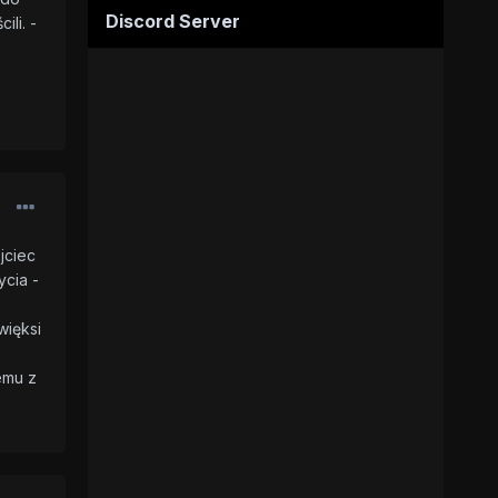
Discord Server
li. -
ojciec
ycia -
więksi
emu z