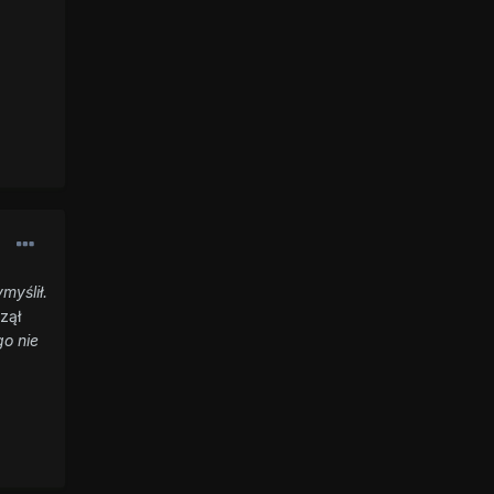
myślił.
zął
o nie