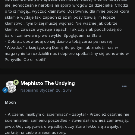
ale jednocześnie narobiła mi sporo wrogów za dzieciaka. Chodzi
o to iż mogę... wyczuć kłamstwo. Dosłownie, dla mnie osoba która
skłamie wydaje taki zapach iż aż mi oczy łzawią. Im lepsze
kłamstwo... tym bliżej muszę wąchać. Nie ważnie jak dobrze
kłamie... zawsze wyczuje zapach. Tak czy siak podchodzę do
baru i zamawiam piwo zwykłe. Spoglądam na Stara.
- Dobra... opowiadaj co się działo z tobą zaraz po naszej
"Wpadce" z księżycową Damą. Bo po tym jak znaleźli nas w
magazynie to rozdzielili nas i dopiero spotkaliśmy się ponownie w
Ponyville. Co ci robili?
Mephisto The Undying
Napisano
Styczeń 26, 2019
Moon
- A czemu miałbym ci ściemniać? - zapytał - Przecież ostatnio nie
ściemniałem, samemu poszedłeś - stwierdził również zamawiając
piwo. Gdy zapytałeś o wpadkę, oczy Stara lekko się zwęziły, i
zerknął na ciebie zniesmaczony.