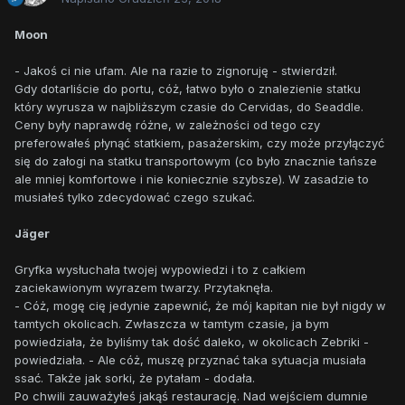
Moon
- Jakoś ci nie ufam. Ale na razie to zignoruję - stwierdził.
Gdy dotarliście do portu, cóż, łatwo było o znalezienie statku
który wyrusza w najbliższym czasie do Cervidas, do Seaddle.
Ceny były naprawdę różne, w zależności od tego czy
preferowałeś płynąć statkiem, pasażerskim, czy może przyłączyć
się do załogi na statku transportowym (co było znacznie tańsze
ale mniej komfortowe i nie koniecznie szybsze). W zasadzie to
musiałeś tylko zdecydować czego szukać.
Jäger
Gryfka wysłuchała twojej wypowiedzi i to z całkiem
zaciekawionym wyrazem twarzy. Przytaknęła.
- Cóż, mogę cię jedynie zapewnić, że mój kapitan nie był nigdy w
tamtych okolicach. Zwłaszcza w tamtym czasie, ja bym
powiedziała, że byliśmy tak dość daleko, w okolicach Zebriki -
powiedziała. - Ale cóż, muszę przyznać taka sytuacja musiała
ssać. Także jak sorki, że pytałam - dodała.
Po chwili zauważyłeś jakąś restaurację. Nad wejściem dumnie