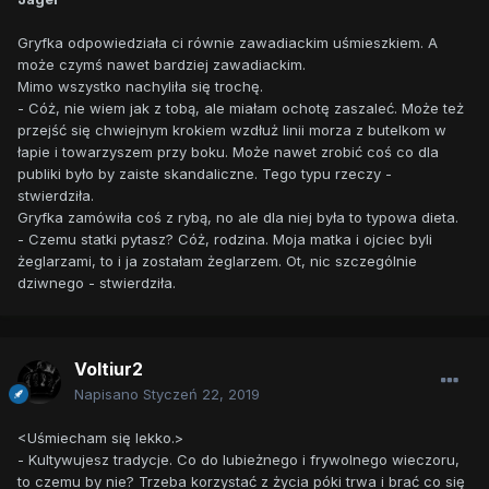
Gryfka odpowiedziała ci równie zawadiackim uśmieszkiem. A
może czymś nawet bardziej zawadiackim.
Mimo wszystko nachyliła się trochę.
- Cóż, nie wiem jak z tobą, ale miałam ochotę zaszaleć. Może też
przejść się chwiejnym krokiem wzdłuż linii morza z butelkom w
łapie i towarzyszem przy boku. Może nawet zrobić coś co dla
publiki było by zaiste skandaliczne. Tego typu rzeczy -
stwierdziła.
Gryfka zamówiła coś z rybą, no ale dla niej była to typowa dieta.
- Czemu statki pytasz? Cóż, rodzina. Moja matka i ojciec byli
żeglarzami, to i ja zostałam żeglarzem. Ot, nic szczególnie
dziwnego - stwierdziła.
Voltiur2
Napisano
Styczeń 22, 2019
<Uśmiecham się lekko.>
- Kultywujesz tradycje. Co do lubieżnego i frywolnego wieczoru,
to czemu by nie? Trzeba korzystać z życia póki trwa i brać co się