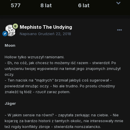
577
8 lat
6 lat
Mephisto The Undying
Napisano
Grudzień 22, 2018
Moon
Hollow tylko wzruszył ramionami.
- Eh, no cóż, jak chcesz to możemy iść razem - stwierdził. Po
usłyszeniu twojej wypowiedzi na temat jego znajomych zmrużył
oczy.
- Ten nacisk na "mądrych" brzmiał jakbyś coś sugerował -
powiedział mrużąc oczy. - No ale trudno. Po prostu chodźmy
znaleźć tą łódź - rzucił zaraz potem.
Jäger
- W jakim sensie na równi? - zapytała zerkając na ciebie. - Nie
kojarzę za bardzo historii z tamtych okolic, nie interesowały mnie
też nigdy konflikty zbroje - stwierdziła nonszalancko.