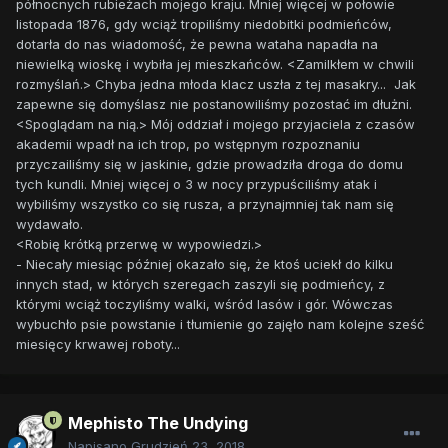
północnych rubieżach mojego kraju. Mniej więcej w połowie
listopada 1876, gdy wciąż tropiliśmy niedobitki podmieńców,
dotarła do nas wiadomość, że pewna wataha napadła na
niewielką wioskę i wybiła jej mieszkańców. <Zamilkłem w chwili
rozmyślań.> Chyba jedna młoda klacz uszła z tej masakry... Jak
zapewne się domyślasz nie postanowiliśmy pozostać im dłużni.
<Spoglądam na nią.> Mój oddział i mojego przyjaciela z czasów
akademii wpadł na ich trop, po wstępnym rozpoznaniu
przyczailiśmy się w jaskinie, gdzie prowadziła droga do domu
tych kundli. Mniej więcej o 3 w nocy przypuściliśmy atak i
wybiliśmy wszystko co się rusza, a przynajmniej tak nam się
wydawało.
<Robię krótką przerwę w wypowiedzi.>
- Niecały miesiąc później okazało się, że ktoś uciekł do kilku
innych stad, w których szeregach zaszyli się podmieńcy, z
którymi wciąż toczyliśmy walki, wśród lasów i gór. Wówczas
wybuchło psie powstanie i tłumienie go zajęło nam kolejne sześć
miesięcy krwawej roboty...
Mephisto The Undying
Napisano
Grudzień 23, 2018