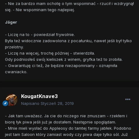
- Nie za bardzo mam ochotę o tym wspominać - rzucił i wzdrygnął
się. - Nie wspominam tego najlepiej.
Jäger
- Liczę na to - powiedział frywolnie.
Była też widocznie zadowolona z pocałunku, nawet jeśli był tylko
przelotny.
- Liczę na więcej, trochę później - stwierdziła.
Gdy podniosłeś swój kieliszek z winem, gryfka też to zrobiła.
- Gwarantuję ci też, że będzie niezapomniany - oznajmiła
cwaniacko.
KougatKnave3
Napisano
Styczeń 28, 2019
- Jak tam uważasz. Ja cie do niczego nie zmuszam - rzekłem i
biorę łyk piwa jeśli już je dostałem. Następnie spoglądam.
- Mnie mieli wysłać do Appleosy do tamtej farmy jabłek. Podobno
jest tam Saloon który zamiast wody czy piwa daje tylko sól. Już