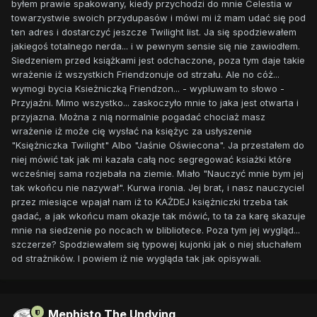
byłem prawie spakowany, kiedy przychodzi do mnie Celestia w
towarzystwie swoich przydupasów i mówi mi iż mam udać się pod
ten adres i dostarczyć jeszcze Twilight list. Ja się spodziewałem
jakiegoś totalnego nerda... i w pewnym sensie się nie zawiodłem.
Siedzeniem przed książkami jest odchaczone, poza tym daje takie
wrażenie iż wszystkich Friendzonuje od strzału. Ale no cóż...
wymogi bycia Ksieżniczką Friendzon... - wypluwam to słowo -
Przyjaźni. Mimo wszystko... zaskoczyło mnie to jaka jest otwarta i
przyjazna. Można z nią normalnie pogadać chociaż masz
wrażenie iż może cię wysłać na księżyc za usłyszenie
"Księżniczka Twilight" Albo "Jaśnie Oświecona". Ja przestałem do
niej mówić tak jak mi kazała całą noc segregować ksiażki które
wcześniej sama rozjebała na ziemie. Miało "Nauczyć mnie bym jej
tak wkońcu nie nazywał". Kurwa ironia. Jej brat, i nasz nauczyciel
przez miesiące wpajał nam iż to KAŻDEJ księżniczki trzeba tak
gadać, a jak wkońcu mam okazje tak mówić, to ta za karę skazuje
mnie na siedzenie po nocach w blibliotece. Poza tym jej wygląd...
szczerze? Spodziewałem się typowej kujonki jak o niej słuchałem
od strażników. I powiem iż nie wygląda tak jak opisywali.
Mephisto The Undying