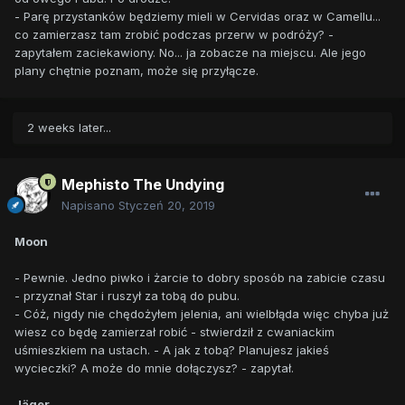
- Parę przystanków będziemy mieli w Cervidas oraz w Camellu...
co zamierzasz tam zrobić podczas przerw w podróży? -
zapytałem zaciekawiony. No... ja zobacze na miejscu. Ale jego
plany chętnie poznam, może się przyłącze.
2 weeks later...
Mephisto The Undying
Napisano
Styczeń 20, 2019
Moon
- Pewnie. Jedno piwko i żarcie to dobry sposób na zabicie czasu
- przyznał Star i ruszył za tobą do pubu.
- Cóż, nigdy nie chędożyłem jelenia, ani wielbłąda więc chyba już
wiesz co będę zamierzał robić - stwierdził z cwaniackim
uśmieszkiem na ustach. - A jak z tobą? Planujesz jakieś
wycieczki? A może do mnie dołączysz? - zapytał.
Jäger