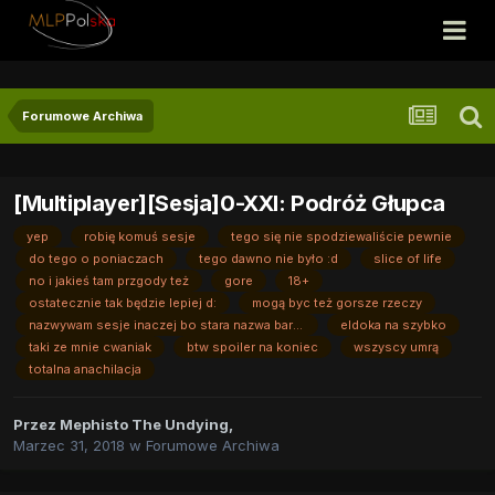
Forumowe Archiwa
[Multiplayer][Sesja]0-XXI: Podróż Głupca
yep
robię komuś sesje
tego się nie spodziewaliście pewnie
do tego o poniaczach
tego dawno nie było :d
slice of life
no i jakieś tam przgody też
gore
18+
ostatecznie tak będzie lepiej d:
mogą byc też gorsze rzeczy
nazwywam sesje inaczej bo stara nazwa bardzo nie pasowała
eldoka na szybko
taki ze mnie cwaniak
btw spoiler na koniec
wszyscy umrą
totalna anachilacja
Przez
Mephisto The Undying
,
Marzec 31, 2018
w
Forumowe Archiwa