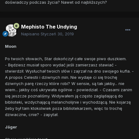
doświadczy podczas życia? Nawet od najbliższych?
Mephisto The Undying
Napisano
Styczeń 30, 2019
Moon
Po twoich słowach, Star dokończył całe swoje piwo duszkiem.
- Będziesz musiał sporo wydać jeśli zamierzasz stawiać -
stwierdził. Wysłuchał twoich słów i zajrzał na dno swojego kufla. -
A propos Celestii i dziwnych min. Nie wydaje ci się trochę
dziwnych parę rzeczy które robi? W sensie, są tak jakby... nie
wiem... jakby coś ukrywała ogólnie - powiedział. - Czasami zanim
się jeszcze poznaliśmy. Widywałem ją często zaglądającą do
biblioteki, wzdychającą melancholijnie i wychodzącą. Nie kojarzę
żeby był tam ktokolwiek poza bibliotekarzem, więc to trochę
dziwaczne, cnie? - zapytał.
Jäger