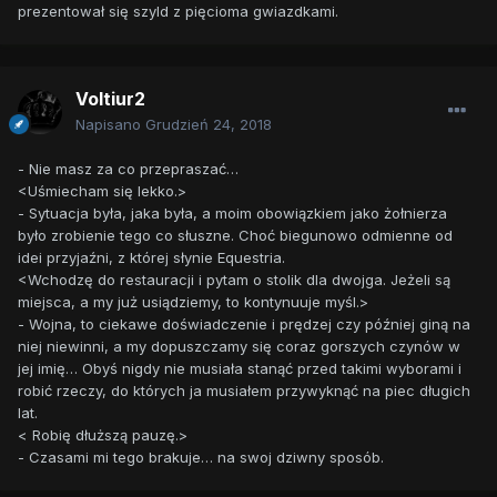
prezentował się szyld z pięcioma gwiazdkami.
Voltiur2
Napisano
Grudzień 24, 2018
- Nie masz za co przepraszać…
<Uśmiecham się lekko.>
- Sytuacja była, jaka była, a moim obowiązkiem jako żołnierza
było zrobienie tego co słuszne. Choć biegunowo odmienne od
idei przyjaźni, z której słynie Equestria.
<Wchodzę do restauracji i pytam o stolik dla dwojga. Jeżeli są
miejsca, a my już usiądziemy, to kontynuuje myśl.>
- Wojna, to ciekawe doświadczenie i prędzej czy później giną na
niej niewinni, a my dopuszczamy się coraz gorszych czynów w
jej imię… Obyś nigdy nie musiała stanąć przed takimi wyborami i
robić rzeczy, do których ja musiałem przywyknąć na piec długich
lat.
< Robię dłuższą pauzę.>
- Czasami mi tego brakuje… na swoj dziwny sposób.