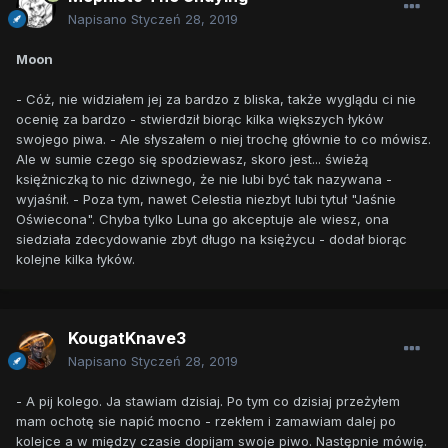
Napisano
Styczeń 28, 2019
Moon
- Cóż, nie widziałem jej za bardzo z bliska, także wyglądu ci nie
ocenię za bardzo - stwierdził biorąc kilka większych łyków
swojego piwa. - Ale słyszałem o niej trochę głównie to co mówisz.
Ale w sumie czego się spodziewasz, skoro jest... świeżą
księżniczką to nic dziwnego, że nie lubi być tak nazywana -
wyjaśnił. - Poza tym, nawet Celestia niezbyt lubi tytuł "Jaśnie
Oświecona". Chyba tylko Luna go akceptuje ale wiesz, ona
siedziała zdecydowanie zbyt długo na księżycu - dodał biorąc
kolejne kilka łyków.
KougatKnave3
Napisano
Styczeń 28, 2019
- A pij kolego. Ja stawiam dzisiaj. Po tym co dzisiaj przeżyłem
mam ochotę sie napić mocno - rzekłem i zamawiam dalej po
kolejce a w między czasie dopijam swoje piwo. Następnie mówię.