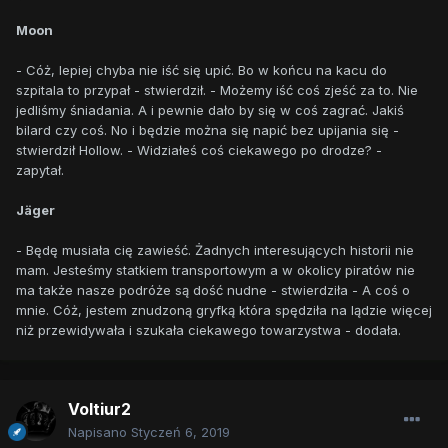
Moon
- Cóż, lepiej chyba nie iść się upić. Bo w końcu na kacu do
szpitala to przypał - stwierdził. - Możemy iść coś zjeść za to. Nie
jedliśmy śniadania. A i pewnie dało by się w coś zagrać. Jakiś
bilard czy coś. No i będzie można się napić bez upijania się -
stwierdził Hollow. - Widziałeś coś ciekawego po drodze? -
zapytał.
Jäger
- Będę musiała cię zawieść. Żadnych interesujących historii nie
mam. Jesteśmy statkiem transportowym a w okolicy piratów nie
ma także nasze podróże są dość nudne - stwierdziła - A coś o
mnie. Cóż, jestem znudzoną gryfką która spędziła na lądzie więcej
niż przewidywała i szukała ciekawego towarzystwa - dodała.
Voltiur2
Napisano
Styczeń 6, 2019