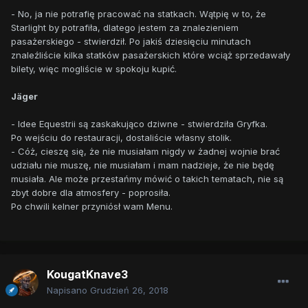
- No, ja nie potrafię pracować na statkach. Wątpię w to, że
Starlight by potrafiła, dlatego jestem za znalezieniem
pasażerskiego - stwierdził. Po jakiś dziesięciu minutach
znaleźliście kilka statków pasażerskich które wciąż sprzedawały
bilety, więc mogliście w spokoju kupić.
Jäger
- Idee Equestrii są zaskakująco dziwne - stwierdziła Gryfka.
Po wejściu do restauracji, dostaliście własny stolik.
- Cóż, cieszę się, że nie musiałam nigdy w żadnej wojnie brać
udziału nie muszę, nie musiałam i mam nadzieje, że nie będę
musiała. Ale może przestańmy mówić o takich tematach, nie są
zbyt dobre dla atmosfery - poprosiła.
Po chwili kelner przyniósł wam Menu.
KougatKnave3
Napisano
Grudzień 26, 2018