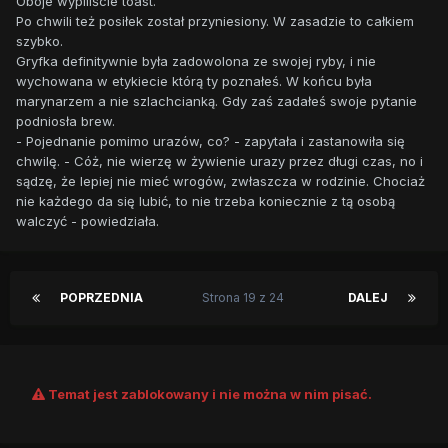
Oboje wypiliście toast.
Po chwili też posiłek został przyniesiony. W zasadzie to całkiem
szybko.
Gryfka definitywnie była zadowolona ze swojej ryby, i nie
wychowana w etykiecie którą ty poznałeś. W końcu była
marynarzem a nie szlachcianką. Gdy zaś zadałeś swoje pytanie
podniosła brew.
- Pojednanie pomimo urazów, co? - zapytała i zastanowiła się
chwilę. - Cóż, nie wierzę w żywienie urazy przez długi czas, no i
sądzę, że lepiej nie mieć wrogów, zwłaszcza w rodzinie. Chociaż
nie każdego da się lubić, to nie trzeba koniecznie z tą osobą
walczyć - powiedziała.
POPRZEDNIA
Strona 19 z 24
DALEJ
Temat jest zablokowany i nie można w nim pisać.