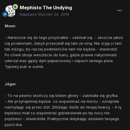
Mephisto The Undying
Napisano
Styczeń 24, 2019
Moon
- Nareszcie się do tego przyznałeś - zaśmiał się. - Jeszcze jakoś
cię przekonam, żebyś przeszedł się tam ze mną. Nie zryją ci tam
tak mózgu, bo raczej podmieńców tam nie będzie - stwierdził.
Po chwili oboje weszliście do baru, gdzie prawie natychmiast
uderzył was gęsty dym papierosowy i zapach taniego piwa.
Typowy pub w sumie.
Jäger
- To na pewno skończy się bólem głowy - zaśmiała się gryfka.
- Ale przynajmniej będzie co wspominać na morzu - oznajmiła
nachylając się przez stół. Zbliżając dziób do twojej twarzy. - A ty
będziesz miał co wspominać gdziekolwiek po tej nocy nie
pójdziesz - stwierdziła. Praktycznie dotykając dziobem twojego
pyszczka.