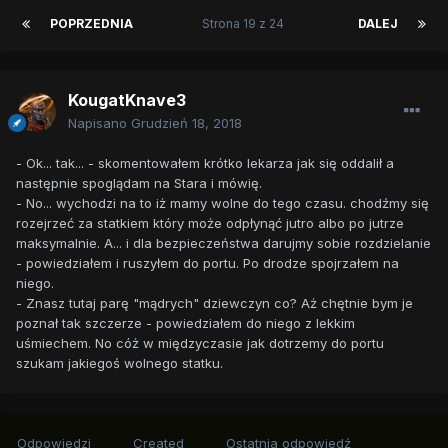
POPRZEDNIA
Strona 19 z 24
DALEJ
KougatKnave3
Napisano
Grudzień 18, 2018
- Ok... tak... - skomentowałem krótko lekarza jak się oddalił a
następnie spoglądam na Stara i mówię.
- No... wychodzi na to iż mamy wolne do tego czasu. chodźmy się
rozejrzeć za statkiem który może odpłynąć jutro albo po jutrze
maksymalnie. A... i dla bezpieczeństwa darujmy sobie rozdzielanie
- powiedziałem i ruszyłem do portu. Po drodze spojrzałem na
niego.
- Znasz tutaj parę "mądrych" dziewczyn co? Aż chętnie bym je
poznał tak szczerze - powiedziałem do niego z lekkim
uśmiechem. No cóż w międzyczasie jak dotrzemy do portu
szukam jakiegoś wolnego statku.
Odpowiedzi
Created
Ostatnia odpowiedź