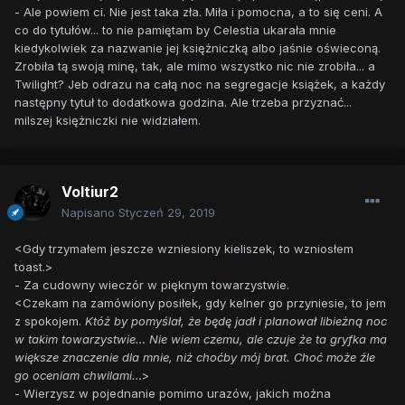
- Ale powiem ci. Nie jest taka zła. Miła i pomocna, a to się ceni. A
co do tytułów... to nie pamiętam by Celestia ukarała mnie
kiedykolwiek za nazwanie jej księżniczką albo jaśnie oświeconą.
Zrobiła tą swoją minę, tak, ale mimo wszystko nic nie zrobiła... a
Twilight? Jeb odrazu na całą noc na segregacje książek, a każdy
następny tytuł to dodatkowa godzina. Ale trzeba przyznać...
milszej księżniczki nie widziałem.
Voltiur2
Napisano
Styczeń 29, 2019
<Gdy trzymałem jeszcze wzniesiony kieliszek, to wzniosłem
toast.>
- Za cudowny wieczór w pięknym towarzystwie.
<Czekam na zamówiony posiłek, gdy kelner go przyniesie, to jem
z spokojem.
Któż by pomyślał, że będę jadł i planował libieżną noc
w takim towarzystwie… Nie wiem czemu, ale czuje że ta gryfka ma
większe znaczenie dla mnie, niż choćby mój brat. Choć może źle
go oceniam chwilami…
>
- Wierzysz w pojednanie pomimo urazów, jakich można