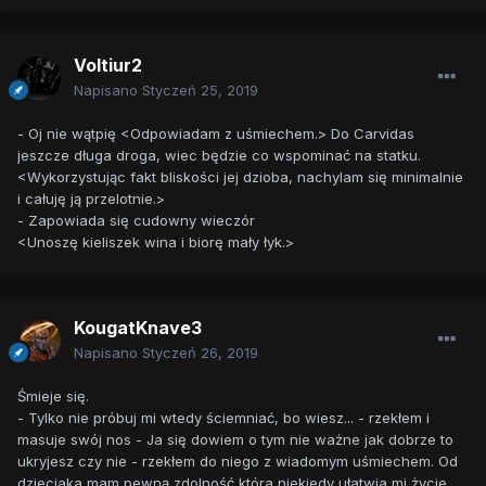
Voltiur2
Napisano
Styczeń 25, 2019
- Oj nie wątpię <Odpowiadam z uśmiechem.> Do Carvidas
jeszcze długa droga, wiec będzie co wspominać na statku.
<Wykorzystując fakt bliskości jej dzioba, nachylam się minimalnie
i całuję ją przelotnie.>
- Zapowiada się cudowny wieczór
<Unoszę kieliszek wina i biorę mały łyk.>
KougatKnave3
Napisano
Styczeń 26, 2019
Śmieje się.
- Tylko nie próbuj mi wtedy ściemniać, bo wiesz... - rzekłem i
masuje swój nos - Ja się dowiem o tym nie ważne jak dobrze to
ukryjesz czy nie - rzekłem do niego z wiadomym uśmiechem. Od
dzieciaka mam pewną zdolność która niekiedy ułatwia mi życie...