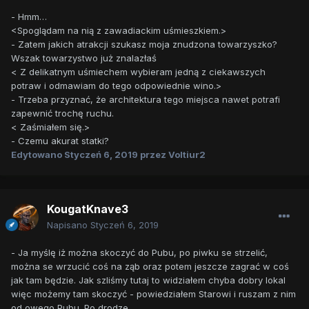
- Hmm…
<Spoglądam na nią z zawadiackim uśmieszkiem.>
- Zatem jakich atrakcji szukasz moja znudzona towarzyszko?
Wszak towarzystwo już znalazłaś
< Z delikatnym uśmiechem wybieram jedną z ciekawszych
potraw i odmawiam do tego odpowiednie wino.>
- Trzeba przyznać, że architektura tego miejsca nawet potrafi
zapewnić trochę ruchu.
< Zaśmiałem się.>
- Czemu akurat statki?
Edytowano
Styczeń 6, 2019
przez Voltiur2
KougatKnave3
Napisano
Styczeń 6, 2019
- Ja myślę iż można skoczyć do Pubu, po piwku se strzelić,
można se wrzucić coś na ząb oraz potem jeszcze zagrać w coś
jak tam będzie. Jak szliśmy tutaj to widziałem chyba dobry lokal
więc możemy tam skoczyć - powiedziałem Starowi i ruszam z nim
od owego Pubu. Po drodze.