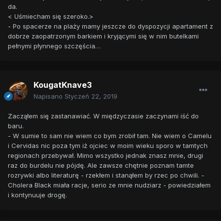
da.
< Uśmiecham się szeroko.>
- Po spacerze na plaży mamy jeszcze do dyspozycji apartament z
dobrze zaopatrzonym barkiem i kryjącymi się w nim butelkami
pełnymi płynnego szczęścia…
KougatKnave3
Napisano
Styczeń 22, 2019
Zacząłem się zastanawiać. W międzyczasie zaczynami iść do
baru.
- W sumie to sam nie wiem co bym zrobił tam. Nie wiem o Camelu
i Cervidas nic poza tym iż ojciec w moim wieku sporo w tamtych
regionach przebywał. Mimo wszystko jednak znasz mnie, drugi
raz do burdelu nie pójdę. Ale zawsze chętnie poznam tamte
rozrywki albo literaturę - rzekłem i stanąłem by rzec po chwili. -
Cholera Black miała racje, serio ze mnie nudziarz - powiedziałem
i kontynuuje drogę.