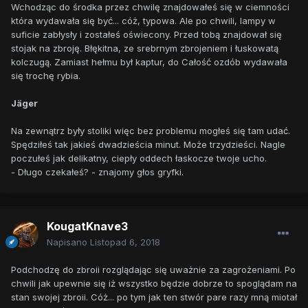
Wchodząc do środka przez chwilę znajdowałeś się w ciemności
która wydawała się być... cóż, typowa. Ale po chwili, lampy w
suficie zabłysły i zostałeś oświecony. Przed tobą znajdował się
stojak na zbroję. Błękitna, ze srebrnym zbrojeniem i łuskowatą
kolczugą. Zamiast hełmu był kaptur, do Całość ozdób wydawała
się trochę rybia.
Jäger
Na zewnątrz były stoliki więc bez problemu mogłeś się tam udać.
Spędziłeś tak jakieś dwadzieścia minut. Może trzydzieści. Nagle
poczułeś jak delikatny, ciepły oddech łaskocze twoje ucho.
- Długo czekałeś? - znajomy głos gryfki.
KougatKnave3
Napisano
Listopad 6, 2018
Podchodzę do zbroii rozglądając się uważnie za zagrożeniami. Po
chwili jak upewnie się iż wszystko będzie dobrze to spoglądam na
stan swojej zbroii. Cóż... po tym jak ten stwór pare razy mną miotał