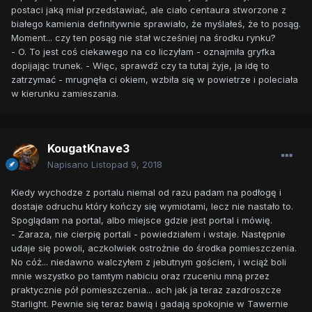
postaci jaką miał przedstawiać, ale ciało centaura stworzone z
białego kamienia definitywnie sprawiało, że myślałeś, że to posąg.
Moment... czy ten posąg nie stał wcześniej na środku rynku?
- O. To jest coś ciekawego na co liczyłam - oznajmiła gryfka
dopijając trunek. - Więc, sprawdź czy ta tutaj żyje, ja idę to
zatrzymać - mrugnęła ci okiem, wzbiła się w powietrze i poleciała
w kierunku zamieszania.
KougatKnave3
Napisano
Listopad 9, 2018
Kiedy wychodze z portalu niemal od razu padam na podłogę i
dostaje odruchu który kończy się wymiotami, lecz nie nastało to.
Spoglądam na portal, albo miejsce gdzie jest portal i mówię.
- Zaraza, nie cierpię portali - powiedziałem i wstaje. Następnie
udaje się powoli, aczkolwiek ostrożnie do środka pomieszczenia.
No cóż... niedawno walczyłem z jebutnym gościem, i wciąż boli
mnie wszystko po tamtym nabiciu oraz rzuceniu mną przez
praktycznie pół pomieszczenia... ach jak ja teraz zazdroszcze
Starlight. Pewnie się teraz bawią i gadają spokojnie w Tawernie