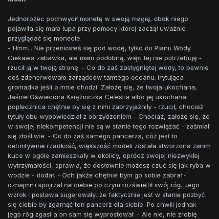
Jednorożec pochwycił monetę w swoją magię, obok niego
pojawiła się mała lupa przy pomocy której zaczął uważnie
przyglądać się monecie.
- Hmm... Nie przeniosłeś się pod wodę, tylko do Planu Wody.
Ciekawa zabawka, ale mam podobną, więc tej nie potrzebuję -
rzucił ją w twoją stronę. - Co do zaś zastygniętej wody, to pewnie
coś zdenerwowało zarządców tamtego oceanu. Irytująca
gromadka jeśli o mnie chodzi. Założę się, że twoja ukochana,
Jaśnie Oświecona Księżniczka Celestia albo jej ukochana
poplecznica chętnie by się z nimi zaprzyjaźniły - rzucił, chociaż
tytuły obu wypowiedział z obrzydzeniem - Chociaż, założę się, że
w swojej niekompetencji nie są w stanie tego rozwiązać - zaśmiał
się złośliwie. - Co do zaś samego pancerza, cóż jest to
definitywnie rzadkość, większość modeli została stworzona zanim
kuce w ogóle zamieszkały w okolicy, oprócz swojej niezwykłej
wytrzymałości, sprawia, że dosłownie możesz czuć się jak ryba w
wodzie - dodał. - Och jakże chętnie bym go sobie zabrał -
oznajmił i spojrzał na ciebie po czym rozświetlił swój róg. Jego
wzrok i postawa sugerowały, że faktycznie jest w stanie pozbyć
się ciebie by zgarnąć ten pancerz dla siebie. Po chwili jednak
jego róg zgasł a on sam się wyprostował. - Ale nie, nie zrobię