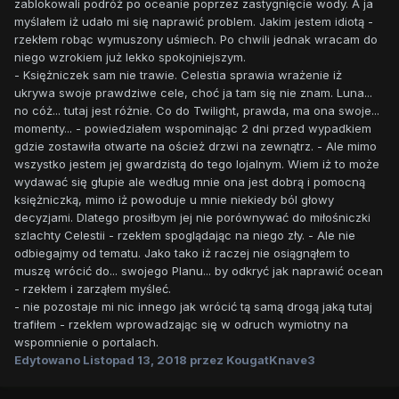
zablokowali podróż po oceanie poprzez zastygnięcie wody. A ja
myślałem iż udało mi się naprawić problem. Jakim jestem idiotą -
rzekłem robąc wymuszony uśmiech. Po chwili jednak wracam do
niego wzrokiem już lekko spokojniejszym.
- Księżniczek sam nie trawie. Celestia sprawia wrażenie iż
ukrywa swoje prawdziwe cele, choć ja tam się nie znam. Luna...
no cóż... tutaj jest różnie. Co do Twilight, prawda, ma ona swoje...
momenty... - powiedziałem wspominając 2 dni przed wypadkiem
gdzie zostawiła otwarte na oścież drzwi na zewnątrz. - Ale mimo
wszystko jestem jej gwardzistą do tego lojalnym. Wiem iż to może
wydawać się głupie ale według mnie ona jest dobrą i pomocną
księżniczką, mimo iż powoduje u mnie niekiedy ból głowy
decyzjami. Dlatego prosiłbym jej nie porównywać do miłośniczki
szlachty Celestii - rzekłem spoglądając na niego zły. - Ale nie
odbiegajmy od tematu. Jako tako iż raczej nie osiągnąłem to
muszę wrócić do... swojego Planu... by odkryć jak naprawić ocean
- rzekłem i zarząłem myśleć.
- nie pozostaje mi nic innego jak wrócić tą samą drogą jaką tutaj
trafiłem - rzekłem wprowadzając się w odruch wymiotny na
wspomnienie o portalach.
Edytowano
Listopad 13, 2018
przez KougatKnave3