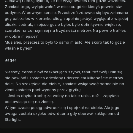
Ciekawą rzeczą było to, że nie wylądowałeś tam gdzie wszedłeś.
Zamiast tego, wylądowałeś w miejscu gdzie kiedyś pewnie stał
budynek.W pewnym sensie. Przestrzeń zdawała się być załamana
gdy patrzałeś w kierunku ulicy, zupełnie jakbyś wyglądał z wąskiej
uliczki. Jednak, miejsce gdzie byłeś było definitywnie większe,
szerokie na co najmniej na trzydzieści metrów. Na pewno trafiłeś
w dobre miejsce?
Musiałeś, przecież to było to samo miasto. Ale skoro tak to gdzie
właśnie byłeś?
Jäger
Niestety, centaur był zaskakująco szybki, temu też twój unik się
nie powiódł i zostałeś odesłany uderzeniem kilkanaście metrów
dalej. Na szczęście dla ciebie, zamiast wylądować normalnie na
ziemi zostałeś pochwycony przez gryfkę.
- Jesteś chyba trochę za wolny na takie uniki, co? - zapytała
odstawiając cię na ziemię.
W tym czasie posąg odwrócił się i spojrzał na ciebie. Ale jego
uwaga została szybko odwrócona gdy oberwał zaklęciem od
Starlight.