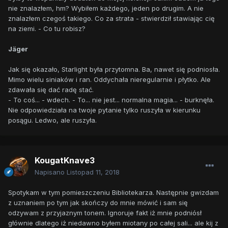
nie znalazłem, hm? Wybiłem każdego, jeden po drugim. A nie
znalazłem czegoś takiego. Co za strata - stwierdził stawiając cię
na ziemi. - Co tu robisz?
Jäger
Jak się okazało, Starlight była przytomna. Ba, nawet się podniosła.
Mimo wielu siniaków i ran. Oddychała nieregularnie i płytko. Ale
zdawała się dać radę stać.
- To coś... - wdech. - To... nie jest... normalna magia... - burknęła.
Nie odpowiedziała na twoje pytanie tylko ruszyła w kierunku
posągu. Ledwo, ale ruszyła.
KougatKnave3
Napisano
Listopad 11, 2018
Spotykam w tym pomieszczeniu Bibliotekarza. Następnie gwizdam
z uznaniem po tym jak skończy do mnie mówić i sam się
odzywam z przyjaznym tonem. Ignoruje fakt iż mnie podniósł
głównie dlatego iż niedawno byłem miotany po całej sali... ale kij z