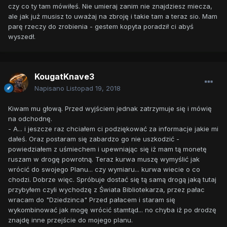
czy co ty tam mówiłeś. Nie umieraj zanim nie znajdziesz miecza,
ale jak już musisz to uważaj na zbroję i takie tam a teraz sio. Mam
parę rzeczy do zrobienia - gestem kopyta poradził ci abyś
wyszedł.
KougatKnave3
Napisano
Listopad 19, 2018
Kiwam mu głową. Przed wyjściem jednak zatrzymuje się i mówię
na odchodnę.
- A... i jeszcze raz chciałem ci podziękować za informacje jakie mi
dałeś. Oraz postaram się zabardzo go nie uszkodzić -
powiedziałem z uśmiechem i upewniając się iż mam tą monetę
ruszam w drogę powrotną. Teraz kurwa muszę wymyślić jak
wrócić do swojego Planu... czy wymiaru... kurwa wiecie o co
chodzi. Dobrze więc. Spróbuje dostać się tą samą drogą jaką tutaj
przybyłem czyli wychodzę z Świata Bibliotekarza, przez pałac
wracam do "Dziedzinca" Przed pałacem i staram się
wykombinować jak mogę wrócić stamtąd... no chyba iż po drodzę
znajdę inne przejście do mojego planu.