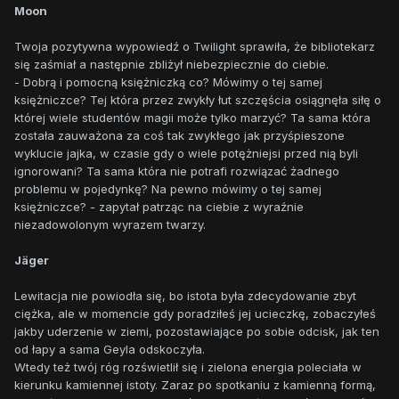
Moon
Twoja pozytywna wypowiedź o Twilight sprawiła, że bibliotekarz
się zaśmiał a następnie zbliżył niebezpiecznie do ciebie.
- Dobrą i pomocną księżniczką co? Mówimy o tej samej
księżniczce? Tej która przez zwykły łut szczęścia osiągnęła siłę o
której wiele studentów magii może tylko marzyć? Ta sama która
została zauważona za coś tak zwykłego jak przyśpieszone
wyklucie jajka, w czasie gdy o wiele potężniejsi przed nią byli
ignorowani? Ta sama która nie potrafi rozwiązać żadnego
problemu w pojedynkę? Na pewno mówimy o tej samej
księżniczce? - zapytał patrząc na ciebie z wyraźnie
niezadowolonym wyrazem twarzy.
Jäger
Lewitacja nie powiodła się, bo istota była zdecydowanie zbyt
ciężka, ale w momencie gdy poradziłeś jej ucieczkę, zobaczyłeś
jakby uderzenie w ziemi, pozostawiające po sobie odcisk, jak ten
od łapy a sama Geyla odskoczyła.
Wtedy też twój róg rozświetlił się i zielona energia poleciała w
kierunku kamiennej istoty. Zaraz po spotkaniu z kamienną formą,