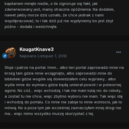
kapitanem minęło nieźle, o ile zignoruje się fakt, jak
zdenerwowany jest, mamy straszne opóźnienia. Na dodatek,
nawet jakby morze dziś uznało, że chce jednak z nami
współpracować, to i tak dziś już nie wypłyniemy bo jest zbyt
późno - dodała i westchnęła.
KougatKnave3
Napisano
Listopad 7, 2018
Stoje i patrze na portal. hmm... albo ten portal zaprowadzi mnie na
brzeg tam gdzie mnie wciągnięto, albo zaprowadzi mnie do
biblioteki gdzie wogóle się dowiedziałem celu wyprawy... albo
wyśle mnie do wymiaru gdzie będę umierał powoli i w potwornej
agonii. No cóż... więc wchodzę. I tak nie mam tutaj nic do roboty...
a zostać tu nie chce, więc zbytnio wyboru nie mam. Tak więc idę
i wchodzę do portalu. Co mnie nie zabije to mnie wzmocni, jak to
mówią. No a poza tym jak wcześniej zaznaczyłem innej drogi nie
ma... więc mimo wszystko muszę skorzystać z tej.