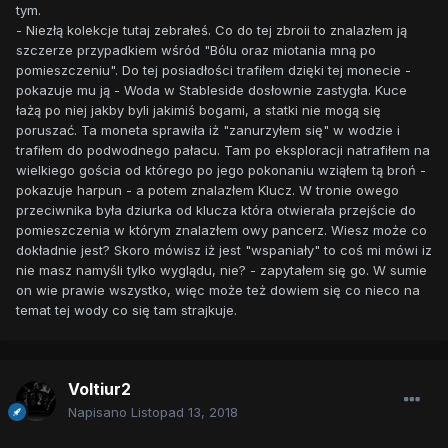
tym.
- Niezłą kolekcje tutaj zebrałeś. Co do tej zbroii to znalazłem ją
szczerze przypadkiem wśród "Bólu oraz miotania mną po
pomieszczeniu". Do tej posiadłości trafiłem dzięki tej monecie -
pokazuje mu ją - Woda w Stableside dosłownie zastygła. Kuce
łażą po niej jakby byli jakimiś bogami, a statki nie mogą się
poruszać. Ta moneta sprawiła iż "zanurzyłem się" w wodzie i
trafiłem do podwodnego pałacu. Tam po eksploracji natrafiłem na
wielkiego gościa od którego po jego pokonaniu wziąłem tą broń -
pokazuje harpun - a potem znalazłem Klucz. W tronie owego
przeciwnika była dziurka od klucza która otwierała przejście do
pomieszczenia w którym znalazłem owy pancerz. Wiesz może co
dokładnie jest? Skoro mówisz iż jest "wspaniały" to coś mi mówi iz
nie masz namyśli tylko wyglądu, nie? - zapytałem się go. W sumie
on wie prawie wszystko, więc może też dowiem się co nieco na
temat tej wody co się tam strajkuje.
Voltiur2
Napisano
Listopad 13, 2018