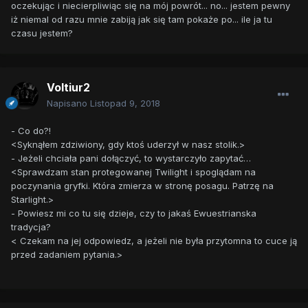
oczekując i niecierpliwiąc się na mój powrót... no... jestem pewny
iż niemal od razu mnie zabiją jak się tam pokaże po... ile ja tu
czasu jestem?
Voltiur2
Napisano
Listopad 9, 2018
- Co do?!
<Syknąłem zdziwiony, gdy ktoś uderzył w nasz stolik.>
- Jeżeli chciała pani dołączyć, to wystarczyło zapytać…
<Sprawdzam stan protegowanej Twilight i spoglądam na
poczynania gryfki. Która zmierza w stronę posagu. Patrzę na
Starlight.>
- Powiesz mi co tu się dzieje, czy to jakaś Ewuestrianska
tradycja?
< Czekam na jej odpowiedz, a jeżeli nie była przytomna to cuce ją
przed zadaniem pytania.>