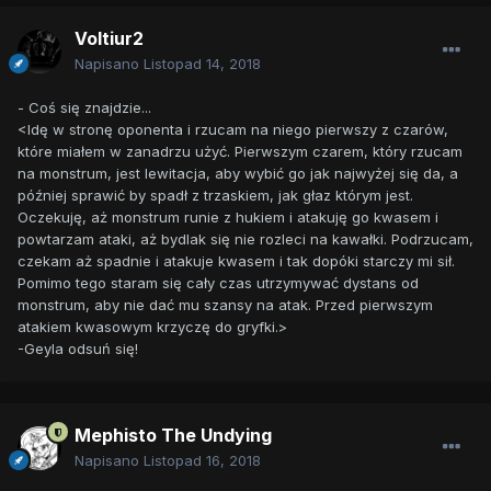
Voltiur2
Napisano
Listopad 14, 2018
- Coś się znajdzie...
<Idę w stronę oponenta i rzucam na niego pierwszy z czarów,
które miałem w zanadrzu użyć. Pierwszym czarem, który rzucam
na monstrum, jest lewitacja, aby wybić go jak najwyżej się da, a
później sprawić by spadł z trzaskiem, jak głaz którym jest.
Oczekuję, aż monstrum runie z hukiem i atakuję go kwasem i
powtarzam ataki, aż bydlak się nie rozleci na kawałki. Podrzucam,
czekam aż spadnie i atakuje kwasem i tak dopóki starczy mi sił.
Pomimo tego staram się cały czas utrzymywać dystans od
monstrum, aby nie dać mu szansy na atak. Przed pierwszym
atakiem kwasowym krzyczę do gryfki.>
-Geyla odsuń się!
Mephisto The Undying
Napisano
Listopad 16, 2018