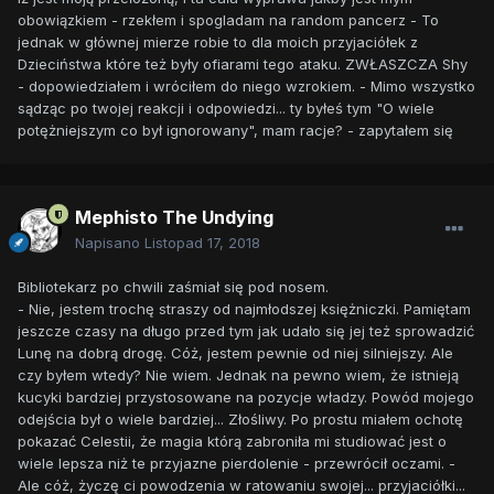
obowiązkiem - rzekłem i spogladam na random pancerz - To
jednak w głównej mierze robie to dla moich przyjaciółek z
Dzieciństwa które też były ofiarami tego ataku. ZWŁASZCZA Shy
- dopowiedziałem i wróciłem do niego wzrokiem. - Mimo wszystko
sądząc po twojej reakcji i odpowiedzi... ty byłeś tym "O wiele
potężniejszym co był ignorowany", mam racje? - zapytałem się
Mephisto The Undying
Napisano
Listopad 17, 2018
Bibliotekarz po chwili zaśmiał się pod nosem.
- Nie, jestem trochę straszy od najmłodszej księżniczki. Pamiętam
jeszcze czasy na długo przed tym jak udało się jej też sprowadzić
Lunę na dobrą drogę. Cóż, jestem pewnie od niej silniejszy. Ale
czy byłem wtedy? Nie wiem. Jednak na pewno wiem, że istnieją
kucyki bardziej przystosowane na pozycje władzy. Powód mojego
odejścia był o wiele bardziej... Złośliwy. Po prostu miałem ochotę
pokazać Celestii, że magia którą zabroniła mi studiować jest o
wiele lepsza niż te przyjazne pierdolenie - przewrócił oczami. -
Ale cóż, życzę ci powodzenia w ratowaniu swojej... przyjaciółki...