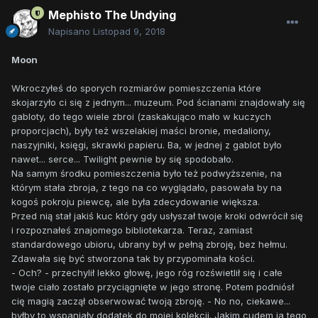
Mephisto The Undying
Napisano
Listopad 9, 2018
Moon
Wkroczyłeś do sporych rozmiarów pomieszczenia które
skojarzyło ci się z jednym... muzeum. Pod ścianami znajdowały się
gabloty, do tego wiele zbroi (zaskakująco mało w kuczych
proporcjach), były też wszelakiej maści bronie, medaliony,
naszyjniki, księgi, skrawki papieru. Ba, w jednej z gablot było
nawet... serce... Twilight pewnie by się spodobało.
Na samym środku pomieszczenia było też podwyższenie, na
którym stała zbroja, z tego na co wyglądało, pasowała by na
kogoś pokroju piewcę, ale była zdecydowanie większa.
Przed nią stał jakiś kuc który gdy usłyszał twoje kroki odwrócił się
i rozpoznałeś znajomego bibliotekarza. Teraz, zamiast
standardowego ubioru, ubrany był w pełną zbroję, bez hełmu.
Zdawała się być stworzona tak by przypominała kości.
- Och? - przechylił lekko głowę, jego róg rozświetlił się i całe
twoje ciało zostało przyciągnięte w jego stronę. Potem podniósł
cię magią zaczął obserwować twoją zbroję. - No no, ciekawe...
byłby to wspaniały dodatek do mojej kolekcji. Jakim cudem ja tego