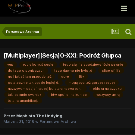
Forumowe Archiwa
[Multiplayer][Sesja]0-XXI: Podróż Głupca
yep
robię komuś sesje
tego się nie spodziewaliście pewnie
do tego o poniaczach
tego dawno nie było :d
slice of life
no i jakieś tam przgody też
gore
18+
ostatecznie tak będzie lepiej d:
mogą byc też gorsze rzeczy
nazwywam sesje inaczej bo stara nazwa bardzo nie pasowała
eldoka na szybko
taki ze mnie cwaniak
btw spoiler na koniec
wszyscy umrą
totalna anachilacja
Przez
Mephisto The Undying
,
Marzec 31, 2018
w
Forumowe Archiwa