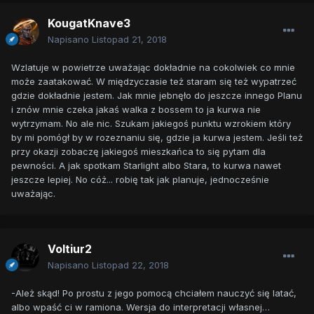
KougatKnave3
Napisano
Listopad 21, 2018
Wzlatuje w powietrze uważając dokładnie na cokolwiek co mnie
może zaatakować. W międzyczasie też staram się też wypatrzeć
gdzie dokładnie jestem. Jak mnie jebnęło do jeszcze innego Planu
i znów mnie czeka jakaś walka z bossem to ja kurwa nie
wytrzymam. No ale nic. Szukam jakiegoś punktu wzrokiem który
by mi pomógł by w rozeznaniu się, gdzie ja kurwa jestem. Jeśli też
przy okazji zobaczę jakiegoś mieszkańca to się pytam dla
pewności. A jak spotkam Starlight albo Stara, to kurwa nawet
jeszcze lepiej. No cóż... robię tak jak planuje, jednocześnie
uważając.
Voltiur2
Napisano
Listopad 22, 2018
-Ależ skąd! Po prostu z jego pomocą chciałem nauczyć się latać,
albo wpaść ci w ramiona. Wersja do interpretacji własnej…