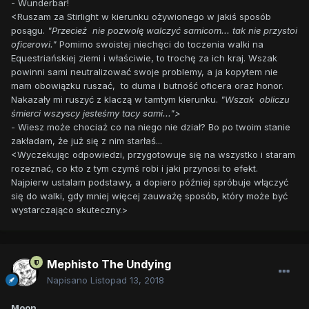
- Wunderbar!
<Ruszam za Stirlight w kierunku ożywionego w jakiś sposób
posągu.
"Przecież nie pozwolę walczyć samicom... tak nie przystoi
oficerowi."
Pomimo swoistej niechęci do toczenia walki na
Equestriańskiej ziemi i właściwie, to trochę za ich kraj. Wszak
powinni sami neutralizować swoje problemy, a ja kopytem nie
mam obowiązku ruszać, to duma i butność oficera oraz honor.
Nakazały mi ruszyć z klaczą w tamtym kierunku.
"Wszak obliczu
śmierci wszyscy jesteśmy tacy sami...">
- Wiesz może chociaż co na niego nie dział? Bo po twoim stanie
zakładam, że już się z nim starłaś...
<Wyczekując odpowiedzi, przygotowuje się na wszystko i staram
rozeznać, co kto z tym czymś robi i jaki przynosi to efekt.
Najpierw ustalam podstawy, a dopiero później spróbuje włączyć
się do walki, gdy mniej więcej zauważę sposób, który może być
wystarczająco skuteczny.>
Mephisto The Undying
Napisano
Listopad 13, 2018
Moon