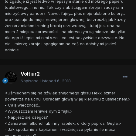
to zgaduje iż jest ledwo w lepszym stanie od mokrego papieru
toaletowego... no nic. Tak czy siak ściągam zbroje i zaczynam
mierzyć owy pancerz. Nawet fajny... plus moje ulubione kolory...
oraz pasuje do mojej nowej broni głównej, bo zresztą jak kazdy
żołnierz miałem trening bronią drzewcową, i tutaj jest ona na
moim 2 miejscu sprawności... na pierwszym są miecze ale tylko
dlatego iż lepiej mi nimi szło... co jest oczywiście oczywiste. No
nic... mierzę zbroje i spoglądam na coś co dałoby mi jakieś
odbicie...
Voltiur2
Napisano
Listopad 6, 2018
<Uśmiecham się na dźwięk znajomego głosu i lekki szmer
powietrza na uchu. Obracam głowę w jej kierunku z uśmiechem.>
- Całą wieczność…
<Wypuszczam leniwie dym z fajki.>
- Napijesz się czegoś?
<Zamawiam alkohol lub inny napitek, o który poprosi Geyla.>
- Jak spotkanie z kapitanem i ważniejsze pytanie ile masz
wolnego czasu?