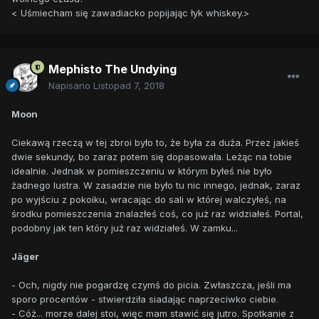
< Uśmiecham się zawadiacko popijając łyk whiskey.>
Mephisto The Undying
Napisano
Listopad 7, 2018
Moon
Ciekawą rzeczą w tej zbroi było to, że była za duża. Przez jakieś
dwie sekundy, bo zaraz potem się dopasowała. Leżąc na tobie
idealnie. Jednak w pomieszczeniu w którym byłeś nie było
żadnego lustra. W zasadzie nie było tu nic innego, jednak, zaraz
po wyjściu z pokoiku, wracając do sali w której walczyłeś, na
środku pomieszczenia znalazłeś coś, co już raz widziałeś. Portal,
podobny jak ten który już raz widziałeś. W zamku...
Jäger
- Och, nigdy nie pogardzę czymś do picia. Zwłaszcza, jeśli ma
sporo procentów - stwierdziła siadając naprzeciwko ciebie.
- Cóż... morze dalej stoi, więc mam stawić się jutro. Spotkanie z