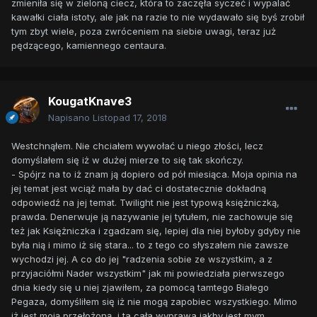
zmieniła się w zieloną ciecz, która to zaczęła syczeć i wypalać
kawałki ciała istoty, ale jak na razie to nie wydawało się byś zrobił
tym zbyt wiele, poza zwróceniem na siebie uwagi, teraz już
pędzącego, kamiennego centaura.
KougatKnave3
Napisano
Listopad 17, 2018
Westchnąłem. Nie chciałem wywołać u niego złości, lecz
domyślałem się iż w dużej mierze to się tak skończy.
- Spójrz na to iż znam ją dopiero od pół miesiąca. Moja opinia na
jej temat jest wciąż mała by dać ci dostatecznie dokładną
odpowiedź na jej temat. Twilight nie jest typową księżniczką,
prawda. Denerwuje ją nazywanie jej tytułem, nie zachowuje się
też jak Księżniczka i zgadzam się, lepiej dla niej byłoby gdyby nie
była nią i mimo iż się stara... to z tego co słyszałem nie zawsze
wychodzi jej. A co do jej "radzenia sobie ze wszystkim, a z
przyjaciółmi Nader wszystkim" jak mi powiedziała pierwszego
dnia kiedy się u niej zjawiłem, za pomocą tamtego Białego
Pegaza, domyśliłem się iż nie mogą zapobiec wszystkiego. Mimo
iż jest moją przełożoną, i ta cała wyprawa jakby jest mym