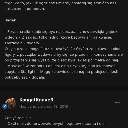
tego. Za to, jak już będziesz umierał, postaraj się zrobić to bez
zniszczenia pancerza.
Jäger
- Fizyczna siła zdaje się być najlepsza... - znowu wzięła głęboki
wdech. - Z zaklęć, tylko jedno, które bazowałam na kwasie,
zadziałało - dodała.
W tym czasie mogłeś też zauważyć, że Gryfka zablokowała cios
figury, z początku wydawało by się, że przednimi kończynami, ale
po przyjrzeniu się wyszło, że pięść była jakieś pół metra od niej.
- Masz coś w zanadrzu co jest albo fizyczne, albo kwasowe? -
zapytała Starlight. - Mogę załatwić ci szansę na podejście, jeśli
potrzebujesz - dodała.
KougatKnave3
Napisano
Listopad 13, 2018
Zamyśliłem się.
- Czyli coś zdenerwowało owych rządców oceanu i oni