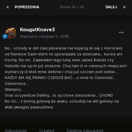
POPRZEDNIA
Strona 16 z 24
DALEJ
KougatKnave3
Napisano
Listopad 5, 2018
No... schody w dół zdecydowanie nie kojarzą mi się z Horrorami
od Rainbow Dash które mi opowiadała za dzieciaka... kurwa ani
trochę. No nic. Zajebałem tego tutaj wiec jakieś Boboki czy
Hoboćki nie są mi już straszne. Chuj tam iż w ciemnych miejscach
wystarczy iż ktoś mnie dotknie i chuj już szczam pod siebie...
KAŻDY MA SIĘ PRAWO CZEGOŚ BAĆ... u mnie to Ciemność...
Ośmiornice...
Wampiry...
Oraz oczywiście Delfiny... to są chore stworzenia... CHORE!
No nic... z bronią gotową do ataku, schodzę na dół gotowy na
atak jakiegoś paskudztwa.
Odpowiedzi
Created
Ostatnia odpowiedź