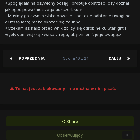
<Spoglądam na ożywiony posąg i próbuje dostrzec, czy doznał
jakiegoś poważniejszego uszczerbku.>
- Musimy go czym szybko powalić… bo takie odbijanie uwagi na
dłuższą metę może okazać się zgubne.
<Czekam aż nasz przeciwnik zbliży się odrobine ku Starlight i
wypływam wiązkę kwasu z rogu, aby zmienić jego uwagę.>
POPRZEDNIA
Strona 16 z 24
DALEJ
Temat jest zablokowany i nie można w nim pisać.
Share
Obserwujący
0