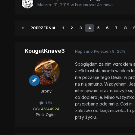
Marzec 31, 2018
w
Forumowe Archiwa
POPRZEDNIA
1
2
3
4
5
6
7
8
KougatKnave3
Napisano
Kwiecień 8, 2018
Spoglądam za nim wzrokiem a 
Jeśli ta istota mogła w takim 
nie pożałuje tego Dealu w prz
na nią smutno. Wzdycham. Jeśli
intensywnie oraz nauczyć się 
Brony
co dopiero je. Mimo wszystko s
3.5k
przejebane ode mnie. Coś mi m
GG:
46144924
zależało od księżniczek... to
Płeć:
Ogier
przy życiu.