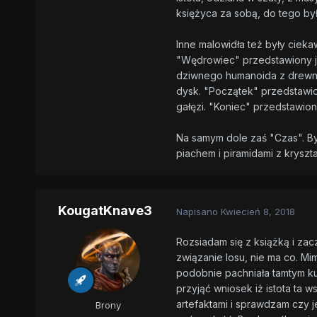
księżyca za sobą, do tego by
Inne malowidła też były cieka
"Wędrowiec" przedstawiony je
dziwnego humanoida z drewnia
dysk. "Początek" przedstawio
gałęzi. "Koniec" przedstawion
Na samym dole zaś "Czas". By
piachem i piramidami z kryszta
KougatKnave3
Napisano
Kwiecień 8, 2018
Rozsiadam się z książką i za
związanie losu, nie ma co. Mi
podobnie pachniała tamtym ku
przyjąć wniosek iż istota ta 
artefaktami i sprawdzam czy j
Brony