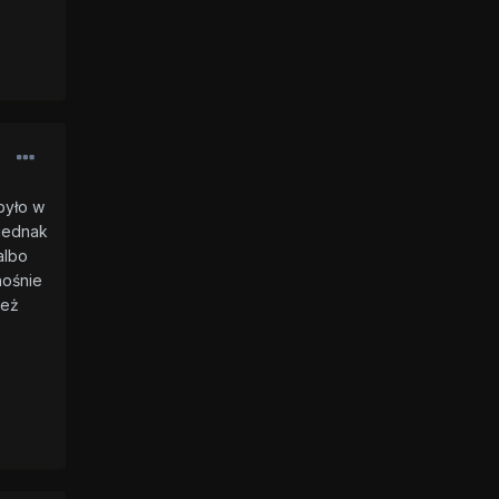
było w
 jednak
albo
nośnie
też