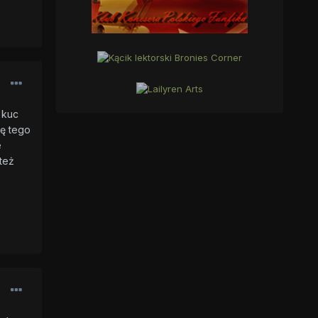
 kuc
ię tego
e
też