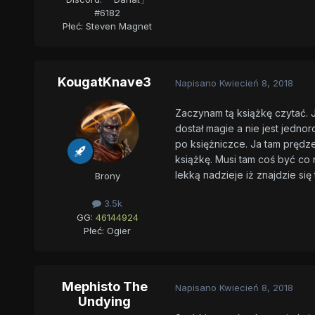
#6182
Płeć:
Steven Magnet
KougatKnave3
Napisano
Kwiecień 8, 2018
Zaczynam tą książkę czytać. J
dostał magie a nie jest jedno
po księżniczce. Ja tam prędz
książkę. Musi tam coś być co
lekką nadzieje iż znajdzie si
Brony
3.5k
GG:
46144924
Płeć:
Ogier
Mephisto The
Napisano
Kwiecień 8, 2018
Undying