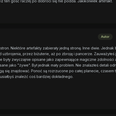
iż ten gość raczej po dobroci się nie podda. Jakikolwiek artefakt.
Autor
tron. Niektóre artefakty zabierały jedną stronę. Inne dwie. Jednak 
uzbrojenia, przez biżuterie, aż po zbroję i pancerze. Zauważyłeś
ie były zwyczajnie opisane jako zapewniające magiczne zdolności 
pisane jako "żywe". Był jednak mały problem. Nie znalazłeś detali od
ą się znajdować. Ponoć są rozrzucone po całej planecie, czasem 
Musiałbyś znaleźć coś bardziej dokładnego.