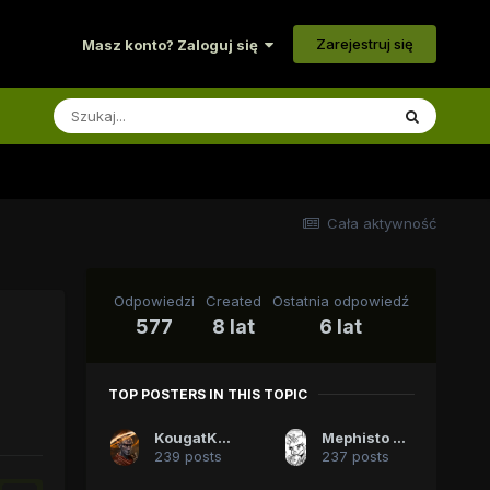
Zarejestruj się
Masz konto? Zaloguj się
Cała aktywność
Odpowiedzi
Created
Ostatnia odpowiedź
577
8 lat
6 lat
TOP POSTERS IN THIS TOPIC
KougatKnave3
Mephisto The Undying
239 posts
237 posts