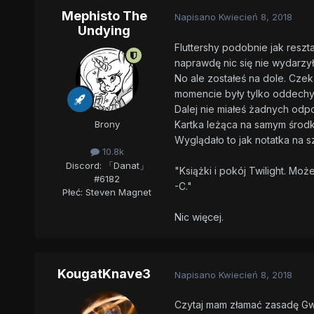
Mephisto The
Napisano
Kwiecień 8, 2018
Undying
Fluttershy podobnie jak reszt
naprawdę nic się nie wydarzył
No ale zostałeś na dole. Cz
momencie były tylko oddechy, t
Dalej nie miałeś żadnych odpo
Kartka leżąca na samym środku
Brony
Wyglądało to jak notatka na sz
10.8k
Discord: 「Danat」
"Książki i pokój Twilight. M
#6182
-C."
Płeć:
Steven Magnet
Nic więcej.
KougatKnave3
Napisano
Kwiecień 8, 2018
Czytaj mam złamać zasadę Gward