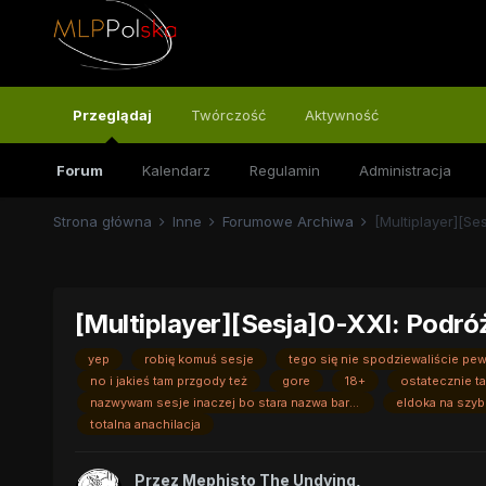
Przeglądaj
Twórczość
Aktywność
Forum
Kalendarz
Regulamin
Administracja
Strona główna
Inne
Forumowe Archiwa
[Multiplayer][Se
[Multiplayer][Sesja]0-XXI: Podró
yep
robię komuś sesje
tego się nie spodziewaliście pe
no i jakieś tam przgody też
gore
18+
ostatecznie ta
nazwywam sesje inaczej bo stara nazwa bardzo nie pasowała
eldoka na szy
totalna anachilacja
Przez
Mephisto The Undying
,