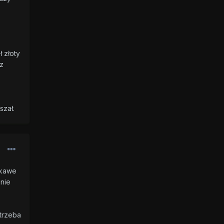
 złoty
z
uszał.
ekawe
znie
 trzeba