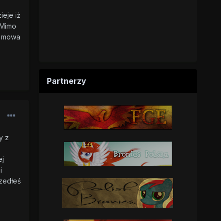
ieje iż
 Mimo
m mowa
Partnerzy
y z
ej
i
szedłeś