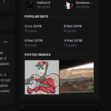
0
Voltiur2
Exemundis
56 posts
33 posts
POPULAR DAYS
2 Lis 2018
8 Kwi 2018
16 posts
15 posts
6 Kwi 2018
4 Kwi 2018
14 posts
13 posts
ie.
POSTED IMAGES
je iż
glądam
ć, a
 on już
ędzie
osawić