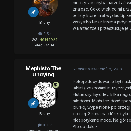
nie będzie chyba narzekać wi
znaleźć. Cokolwiek co mi przy
te listy które miał wysłać Sp
wszystko teraz trzeba jedyni
Brony
w karteczce i przeszukuje je
3.5k
GG:
46144924
Płeć:
Ogier
Mephisto The
Napisano
Kwiecień 8, 2018
Undying
Pokój zdecydowanie był nasta
jakimiś zespołami muzycznymi,
Fluttershy. Było też kilka na
młodości. Miała też dość spor
biurko, wypełnione po brzegi 
do niej. Strona na której był
Brony
niespotykane moce. Na górze s
10.8k
Ale co dalej?
Discord: 「Danat」