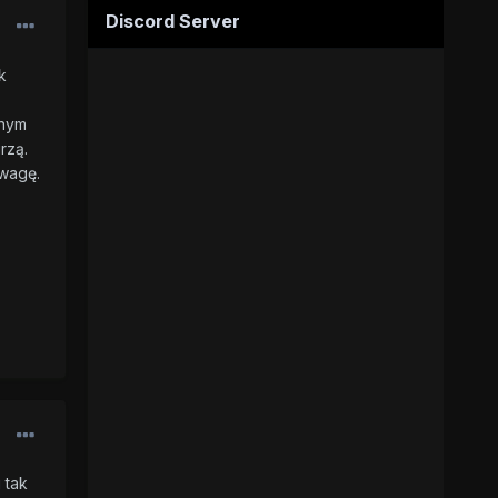
Discord Server
k
cnym
rzą.
uwagę.
 tak