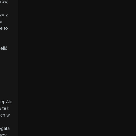
yków,
zy z
ie
e to
elić
ej. Ale
o też
ich w
ogata
fazy