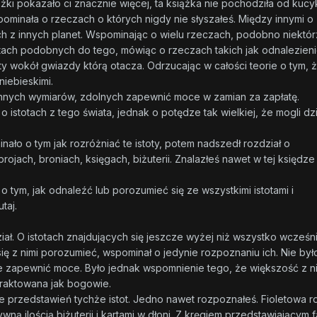
żki pokazało ci znacznie więcej, ta książka nie pochodziła od kuc
ominała o rzeczach o których nigdy nie słyszałeś. Między innymi o
ch z innych planet. Wspominając o wielu rzeczach, podobno niektór
atach podobnych do tego, mówiąc o rzeczach takich jak odnalezien
ety wokół gwiazdy którą otacza. Odrzucając w całości teorie o tym, ż
 niebieskimi.
 z innych wymiarów, zdolnych zapewnić moce w zamian za zapłatę.
 istotach z tego świata, jednak o potędze tak wielkiej, że mogli dzi
ło o tym jak rozróżniać te istoty, potem nadszedł rozdział o
ojach, broniach, księgach, biżuterii. Znalazłeś nawet w tej księdze
o tym, jak odnaleźć lub porozumieć się ze wszystkimi istotami i
taj.
ał. O istotach znajdujących się jeszcze wyżej niż wszystko wcześni
ię z nimi porozumieć, wspominał o jedynie rozpoznaniu ich. Nie był
nie zapewnić moce. Było jednak wspomnienie tego, że większość z n
 traktowana jak bogowie.
ie przedstawień tychże istot. Jedno nawet rozpoznałeś. Fioletowa r
ywną ilością biżuterii i kartami w dłoni. Z kręgiem przedstawiającym 