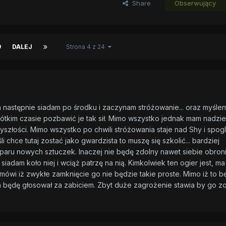
Share
Obserwujący
9
DALEJ
Strona 4 z 24
następnie siadam po środku i zaczynam stróżowanie... oraz myślen
krótkim czasie pozbawić je tak sił. Mimo wszystko jednak mam nadzie
yszłości. Mimo wszystko po chwili stróżowania staje nad Shy i spo
 chce tutaj zostać jako gwardzista to muszę się szkolić... bardziej
paru nowych sztuczek. Inaczej nie będę zdolny nawet siebie obroni
iadam koło niej i wciąż patrzę na nią. Kimkolwiek ten ogier jest, ma
ówi iż zwykłe zamknięcie go nie będzie takie proste. Mimo iż to b
 ja będę głosował za zabiciem. Zbyt duże zagrożenie stawia by go z