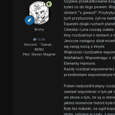
Szybkie przekartkowanie ksią
byłeś co do tego pewien. Wsp
istotach "z gwiazd". Przybyły
tych przybyszów, żyli na świ
Equestrii dzięki ruchach plan
Celestia i Luna ruszają ciałami
Brony
Inny rozdział był o istotach
10.8k
Jeszcze następny dział mówił o
Discord: 「Danat」
się swoją mocą z innymi.
#6182
Większość rozdziałów wspomina
Płeć:
Steven Magnet
Artefaktach. Wspominając o zbr
Elementy Harmonii.
Każdy rozdział wspominał też 
przedmiotami wspomnianymi tu
Potem nadszedł kolejny rozdzi
zamiast wspominać o tym jak s
ani słowa o tym, że są w sta
jakimś momencie historii była
Były też malunki, na ogół kop
istota, odziana w szaty, z mas