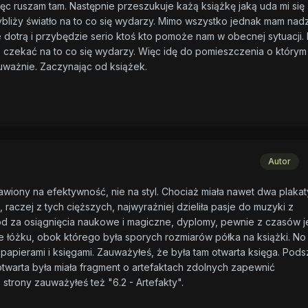
ęc ruszam tam. Następnie przeszukuje każą książkę jaką uda mi się
bliży światło na to co się wydarzy. Mimo wszystko jednak mam nadz
ike dotrą i przybędzie serio ktoś kto pomoże nam w obecnej sytuacji.
e czekać na to co się wydarzy. Więc idę do pomieszczenia o który
 uważnie. Zaczynając od książek.
Autor
wiony na efektywność, nie na styl. Chociaż miała nawet dwa plakat
 raczej z tych cięższych, najwyraźniej dzieliła pasje do muzyki z
gród za osiągnięcia naukowe i magiczne, dyplomy, pewnie z czasów j
e łóżku, obok którego była sporych rozmiarów półka na książki. No 
papierami i księgami. Zauważyłeś, że była tam otwarta księga. Pod
a otwarta była miała fragment o artefaktach zdolnych zapewnić
trony zauważyłeś też "6.2 - Artefakty".