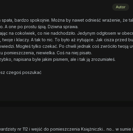
Autor
a spała, bardzo spokojnie. Można by nawet odnieść wrażenie, że ta
o. A one po prostu śpią. Dziwna sprawa.
ekając na cokolwiek, co nie nadchodziło. Jedynym odgłosem w obe
woje i klaczy. A tak to nic. To było aż irytujące. Jak cisza przed bu
wiedzi. Mogłeś tylko czekać. Po chwili jednak coś zwróciło twoją 
 pomieszczenia, niewielka. Coś na niej pisało.
ybko, napisana byle jakim pismem, ale i tak ją zrozumiałeś.
ożesz czegoś poszukać
zisty nr 112 i wejść do pomieszczenia Księżniczki... no... w sumie i