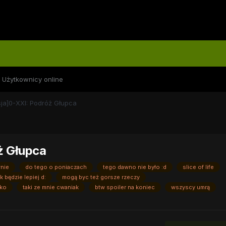
Użytkownicy online
sja]0-XXI: Podróż Głupca
ż Głupca
wnie
do tego o poniaczach
tego dawno nie było :d
slice of life
k będzie lepiej d:
mogą byc też gorsze rzeczy
bko
taki ze mnie cwaniak
btw spoiler na koniec
wszyscy umrą