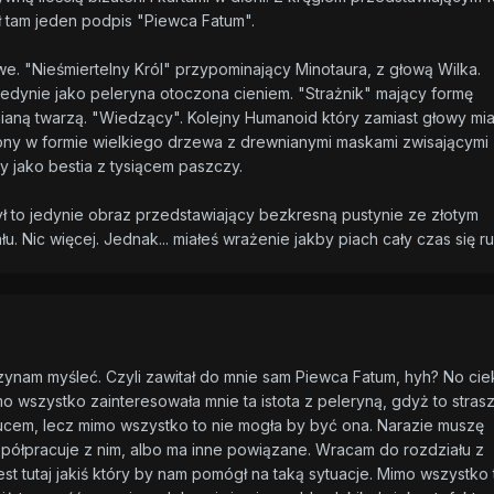
ł tam jeden podpis "Piewca Fatum".
we. "Nieśmiertelny Król" przypominający Minotaura, z głową Wilka.
dynie jako peleryna otoczona cieniem. "Strażnik" mający formę
ną twarzą. "Wiedzący". Kolejny Humanoid który zamiast głowy miał
ny w formie wielkiego drzewa z drewnianymi maskami zwisającymi 
y jako bestia z tysiącem paszczy.
ł to jedynie obraz przedstawiający bezkresną pustynie ze złotym
łu. Nic więcej. Jednak... miałeś wrażenie jakby piach cały czas się r
czynam myśleć. Czyli zawitał do mnie sam Piewca Fatum, hyh? No ci
mo wszystko zainteresowała mnie ta istota z peleryną, gdyż to stras
cem, lecz mimo wszystko to nie mogła by być ona. Narazie muszę
współpracuje z nim, albo ma inne powiązane. Wracam do rozdziału z
est tutaj jakiś który by nam pomógł na taką sytuacje. Mimo wszystko