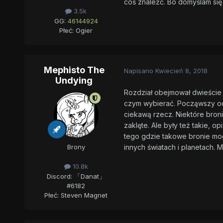
coś znaleźć. Bo domyślam się 
3.5k
GG:
46144924
Płeć:
Ogier
Mephisto The
Napisano
Kwiecień 8, 2018
Undying
Rozdział obejmował dwieście s
czym wybierać. Począwszy od 
ciekawą rzecz. Niektóre bron
zaklęte. Ale były też takie, o
tego gdzie takowe bronie mog
innych światach i planetach. 
Brony
10.8k
Discord: 「Danat」
#6182
Płeć:
Steven Magnet