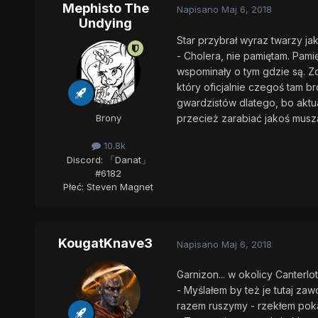
Mephisto The
Napisano
Maj 6, 2018
Undying
Star przybrał wyraz twarzy ja
- Cholera, nie pamiętam. Pamięt
wspominały o tym gdzie są. Zd
który oficjalnie czegoś tam bro
gwardzistów dlatego, bo aktual
przecież zarabiać jakoś muszą
Brony
10.8k
Discord: 「Danat」
#6182
Płeć:
Steven Magnet
KougatKnave3
Napisano
Maj 6, 2018
Garnizon... w okolicy Canterlo
- Myślałem by też je tutaj zaw
razem ruszymy - rzekłem poka