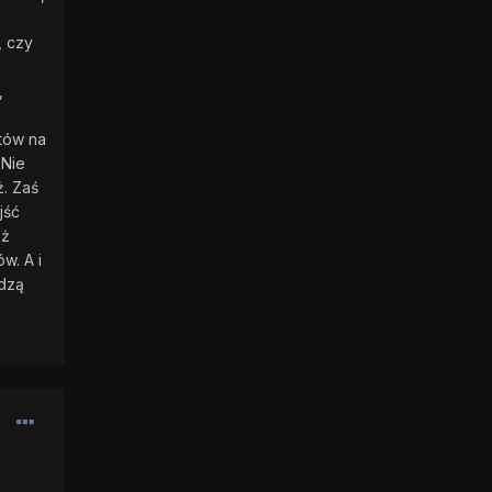
, czy
,
tów na
 Nie
. Zaś
jść
eż
w. A i
adzą