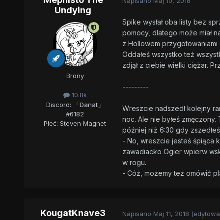
Napisano
Maj 10, 2018
Undying
Spike wysłał oba listy bez sp
pomocy, dlatego może miał nad
z Hollowem przygotowaniami d
Oddałeś wszystko też wszystki
zdjął z ciebie wielki ciężar. P
Brony
---------
10.8k
Discord: 「Danat」
Wreszcie nadszedł kolejny ran
#6182
noc. Ale nie byłeś zmęczony. 
Płeć:
Steven Magnet
później niż 6:30 gdy zszedłeś d
- No, wreszcie jesteś śpiąca k
zawadiacko Ogier wpierw wska
w rogu.
- Cóż, możemy też omówić plan
KougatKnave3
Napisano
Maj 11, 2018
(edytowa