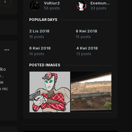
0
Voltiur2
Exemundis
56 posts
33 posts
POPULAR DAYS
2 Lis 2018
8 Kwi 2018
16 posts
15 posts
6 Kwi 2018
4 Kwi 2018
14 posts
13 posts
POSTED IMAGES
lko
..
ie
 nic