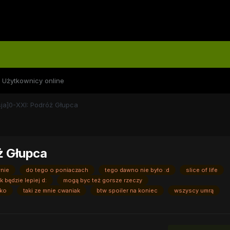
Użytkownicy online
sja]0-XXI: Podróż Głupca
ż Głupca
wnie
do tego o poniaczach
tego dawno nie było :d
slice of life
k będzie lepiej d:
mogą byc też gorsze rzeczy
bko
taki ze mnie cwaniak
btw spoiler na koniec
wszyscy umrą