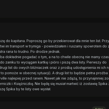
szę do kapitana. Poproszę go by przekierował dla mnie ten list. Prz
atwi im transport w trymiga - powiedziałem i ruszamy spowrotem do 
utra rana to trudno. Po drodze jednak.
eba dokładnie pogadać o tym, a na to chwile obecną nie mamy czas
do zamku to wyciągam kartkę i pióro i piszę dwa listy. Pierwszy do
drugi list do owych bliźniaczek oraz z prośbą udostępnienia mi ich 
ż to pomoże w obecnej sytuacji). A drugi list to będzie pełna proźba 
ville najlepiej przed ranem. Nawet jak nie zdążą, to przynajmniej zo
erniczki i Księżniczkę. Nie będę się musiał martwić iż zostawię Spika
zę Spika by te listy owe wysłał.