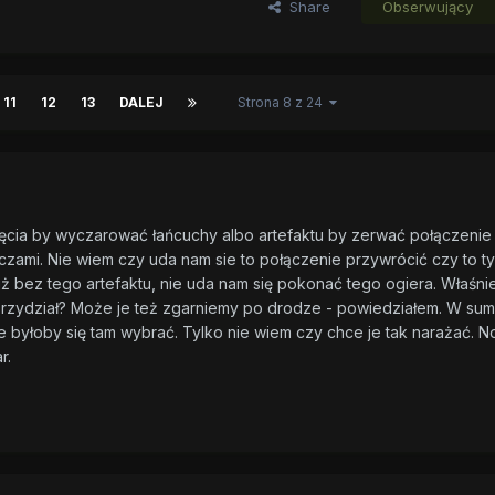
Share
Obserwujący
11
12
13
DALEJ
Strona 8 z 24
klęcia by wyczarować łańcuchy albo artefaktu by zerwać połączenie
czami. Nie wiem czy uda nam sie to połączenie przywrócić czy to ty
 bez tego artefaktu, nie uda nam się pokonać tego ogiera. Właśnie.
 przydział? Może je też zgarniemy po drodze - powiedziałem. W sum
 byłoby się tam wybrać. Tylko nie wiem czy chce je tak narażać. No
r.