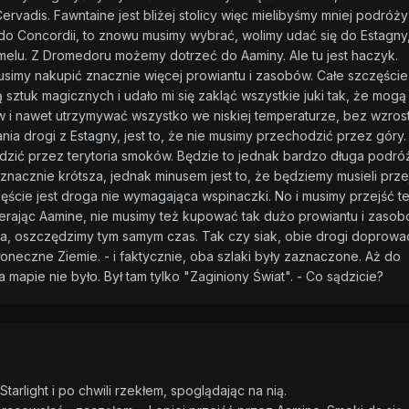
ervadis. Fawntaine jest bliżej stolicy więc mielibyśmy mniej podróży
do Concordii, to znowu musimy wybrać, wolimy udać się do Estagny
elu. Z Dromedoru możemy dotrzeć do Aaminy. Ale tu jest haczyk.
usimy nakupić znacznie więcej prowiantu i zasobów. Całe szczęście
 sztuk magicznych i udało mi się zakląć wszystkie juki tak, że mogą
 i nawet utrzymywać wszystko we niskiej temperaturze, bez wzros
a drogi z Estagny, jest to, że nie musimy przechodzić przez góry.
dzić przez terytoria smoków. Będzie to jednak bardzo długa podróż
znacznie krótsza, jednak minusem jest to, że będziemy musieli prze
ęście jest droga nie wymagająca wspinaczki. No i musimy przejść t
erając Aamine, nie musimy też kupować tak dużo prowiantu i zasobó
a, oszczędzimy tym samym czas. Tak czy siak, obie drogi doprow
łoneczne Ziemie. - i faktycznie, oba szlaki były zaznaczone. Aż do
mapie nie było. Był tam tylko "Zaginiony Świat". - Co sądzicie?
arlight i po chwili rzekłem, spoglądając na nią.