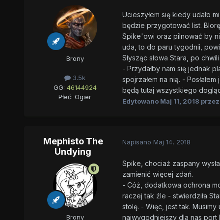
Ucieszyłem się kiedy udało m
będzie przygotować list. BIorę
Spike'owi oraz pilnować by nic 
uda, to do paru tygodnii, po
Słysząc słowa Stara, po chwi
Brony
- Przydałby nam się jednak pla
3.5k
spojrzałem na nią. - Posłałem 
GG:
46144924
będą tutaj wszystkiego dogląda
Płeć:
Ogier
Edytowano
Maj 11, 2018
przez
Mephisto The
Napisano
Maj 14, 2018
Undying
Spike, chociaż zaspany wysłał 
zamienić więcej zdań.
- Cóż, dodatkowa ochrona moż
raczej tak źle - stwierdziła S
stolę. - Więc, jest tak. Musimy
najwygodniejszy dla nas port
Brony