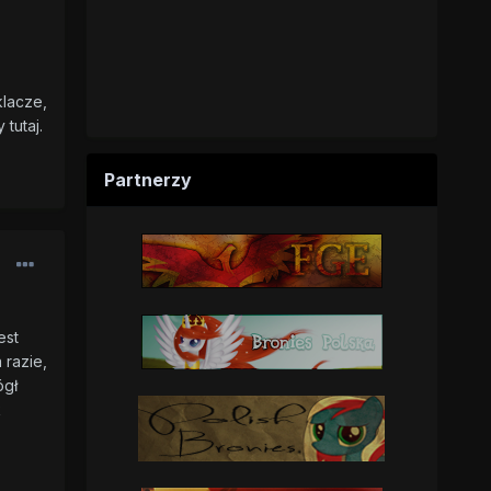
klacze,
tutaj.
Partnerzy
est
 razie,
ógł
k