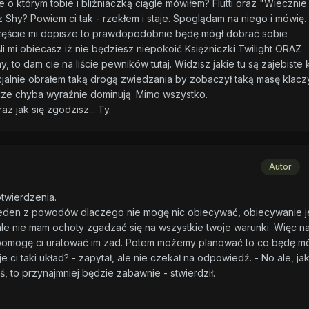
ze o którym tobie i bliźniaczką ciągle mówiłem? Flutti oraz "Wiecznie
Shy? Powiem ci tak - rzekłem i staje. Spoglądam na niego i mówię.
szczęście mi dopisze to prawdopodobnie będę mógł dobrać sobie
li mi obiecasz iż nie będziesz niepokoić Księżniczki Twilight ORAZ
to dam cie na liście pewników tutaj. Widzisz jakie tu są zajebiste 
alnie obrałem taką drogą zwiedzania by zobaczył taką masę klaczy 
acze chyba wyraźnie dominują. Mimo wszystko.
az jak się zgodzisz... Ty.
Autor
otwierdzenia.
 jeden z powodów dlaczego nie mogę nic obiecywać, obiecywanie j
e nie mam ochoty zgadzać się na wszystkie twoje warunki. Więc na
pomogę ci uratować im zad. Potem możemy planować to co będę m
e ci taki układ? - zapytał, ale nie czekał na odpowiedź. - No ale, ja
 to przynajmniej będzie zabawnie - stwierdził.