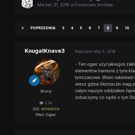
Marzec 31, 2018
w
Forumowe Archiwa
POPRZEDNIA
3
4
5
6
7
8
9
10
KougatKnave3
Napisano
Maj 5, 2018
- Ten ogier użył jakiegoś za
elementów harmonii z tymi kla
tymczasowe. Wiem natomiast iż
wiesz gdzie bliźniaczki mają
całym naszym oddziałem fajnie
Brony
zobaczymy co sądzi o tym Sta
3.5k
GG:
46144924
Płeć:
Ogier