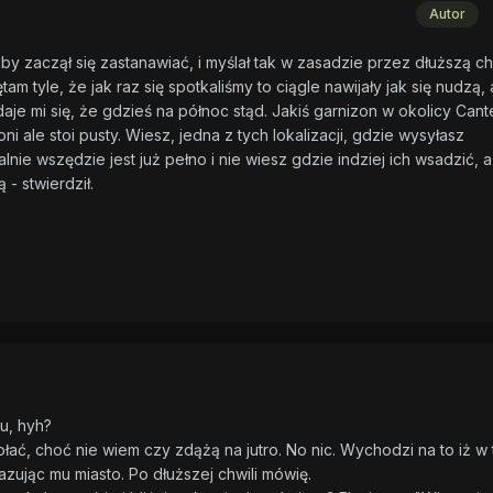
Autor
kby zaczął się zastanawiać, i myślał tak w zasadzie przez dłuższą ch
am tyle, że jak raz się spotkaliśmy to ciągle nawijały jak się nudzą, 
aje mi się, że gdzieś na północ stąd. Jakiś garnizon w okolicy Cant
ni ale stoi pusty. Wiesz, jedna z tych lokalizacji, gdzie wysyłasz
nie wszędzie jest już pełno i nie wiesz gdzie indziej ich wsadzić, a
 - stwierdził.
tu, hyh?
ołać, choć nie wiem czy zdążą na jutro. No nic. Wychodzi na to iż w 
zując mu miasto. Po dłuższej chwili mówię.