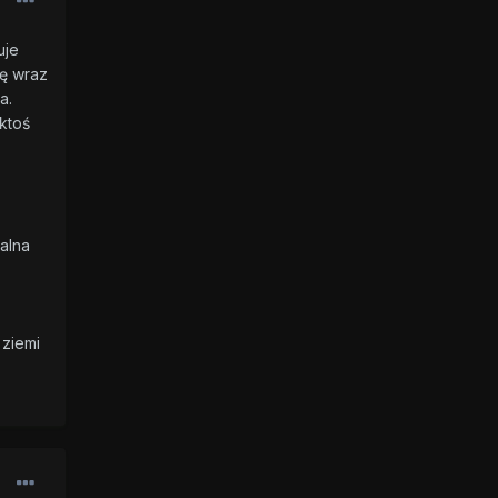
uje
ię wraz
a.
ktoś
alna
 ziemi