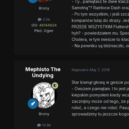
- Ty... pamiętasz te dwie klac
Samotną"? Rainbow Dash oraz 
Brony
- Po tym wszystkim, i jeśli 
3.5k
kompanów tutaj do straży. Jeś
GG:
46144924
PRZEDE WSZYSTKIM Fluttershy, 
Płeć:
Ogier
hyh? - powiedziałem mu. Specj
Cholera, w tym mieście to kl
- Na pewniku są bliźniaczki, or
Mephisto The
Napisano
Maj 7, 2018
Undying
Star kiwnął głową w geście p
- Owszem pamiętam. I to jest
kiepskim pomysłem kiedy wcal
zacznijmy może od tego, że 
robić, a czego nie robić. Pasuj
sprowadzimy tu jeszcze kogoś,
Brony
10.8k