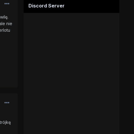
Discord Server
wilę.
ale nie
erlotu
trójkę