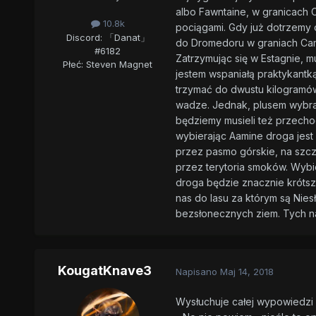
albo Fawntaine, w granicach C
10.8k
pociągami. Gdy już dotrzemy 
Discord: 「Danat」
do Dromedoru w graniach Cam
#6182
Zatrzymując się w Estagnie, m
Płeć:
Steven Magnet
jestem wspaniałą praktykantką
trzymać do dwustu kilogramów
wadze. Jednak, plusem wybrani
będziemy musieli też przecho
wybierając Aamine droga jest 
przez pasmo górskie, na szcz
przez terytoria smoków. Wybi
droga będzie znacznie krótsz
nas do lasu za którym są Nies
bezsłonecznych ziem. Tych na 
KougatKnave3
Napisano
Maj 14, 2018
Wysłuchuje całej wypowiedzi St