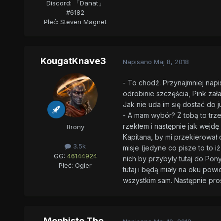
Discord: 「Danat」
#6182
Płeć:
Steven Magnet
KougatKnave3
Napisano
Maj 8, 2018
- To chodź. Przynajmniej napi
odrobinie szczęścia, Pink zał
Jak nie uda im się dostać do j
- A mam wybór? Z tobą to trz
rzekłem i następnie jak wejdę 
Brony
Kapitana, by mi przekierował 
3.5k
misje (jedyne co pisze to to i
GG:
46144924
nich by przybyły tutaj do Pony
Płeć:
Ogier
tutaj i będą miały na oku powi
wszystkim sam. Następnie pros
Mephisto The