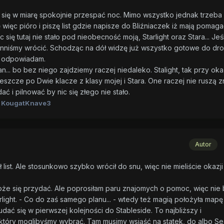
i się w miarę spokojnie przespać noc. Mimo wszystko jednak trzeba
 więc pióro i piszę list gdzie napisze do Bliźniaczek iż mają pomaga
się tutaj nie stało pod nieobecność moją, Starlight oraz Stara... Jeśl
winniśmy wrócić. Schodząc na dół widzę już wszystko gotowe do dro
li odpowiadam.
n... bo bez niego zajdziemy raczej niedaleko. Stalight, tak przy okaz
jeszcze po Dwie klacze z klasy mojej i Stara. One raczej nie ruszą z
ć i pilnować by nic się złego nie stało.
 KougatKnave3
Autor
list. Ale stosunkowo szybko wrócił do snu, więc nie mieliście okazji
e się przydać. Ale poprosiłam paru znajomych o pomoc, więc nie 
tarlight. - Co do zaś samego planu... - wtedy też magią położyła mapę
 udać się w pierwszej kolejności do Stableside. To najbliższy i
 który moglibyśmy wybrać. Tam musimy wsiąść na statek, do albo Se