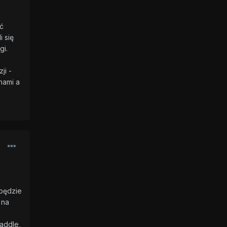
ć
i się
gi.
ji -
nami a
będzie
 na
addle,