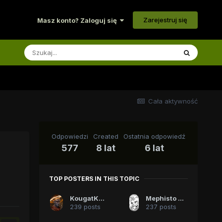
Zarejestruj się
Masz konto? Zaloguj się
Cała aktywność
Odpowiedzi
Created
Ostatnia odpowiedź
577
8 lat
6 lat
TOP POSTERS IN THIS TOPIC
KougatKnave3
Mephisto The Undying
239 posts
237 posts