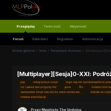
Przeglądaj
Twórczość
Aktywność
Forum
Kalendarz
Regulamin
Administracja
Strona główna
Inne
Forumowe Archiwa
[Multiplayer][Se
[Multiplayer][Sesja]0-XXI: Podró
yep
robię komuś sesje
tego się nie spodziewaliście pe
no i jakieś tam przgody też
gore
18+
ostatecznie ta
nazwywam sesje inaczej bo stara nazwa bardzo nie pasowała
eldoka na szy
totalna anachilacja
Przez
Mephisto The Undying
,