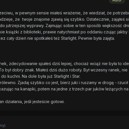
Autor
rzeciwu, w pewnym sensie miałeś wrażenie, że wiedział, że potrzeb
zieje, że twoje znajome zjawią się szybko. Ostatecznie, zająłeś s
o jutrzejszej wyprawy. Zajmując sobie w ten sposób większość dni
e książki z biblioteki, prawie natychmiast po oddaniu czując jakby 
rzez cały dzień nie spotkałeś też Starlight. Pewnie była zajęta.
ek, zdecydowanie spałeś dziś lepiej, chociaż wciąż nie była to ide
To był dobry znak. Miałeś dziś dużo roboty. Był wczesny ranek, nie
o kuchni. Na dole była już Starlight i Star.
rólewno. Zjadaj szybko co jest, bierz juki i ruszamy w drogę - rzucił
zując na kanapki, potem na jedne z trzech par juków leżących na
 działania, jeśli jesteście gotowi.
ny)