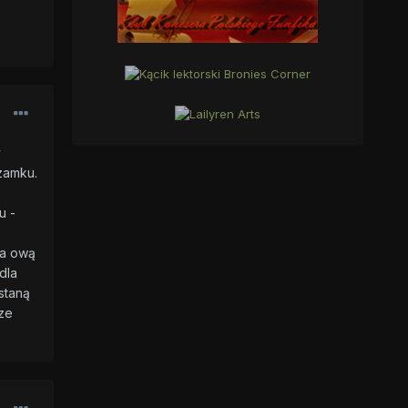
y
zamku.
u -
na ową
dla
staną
 ze