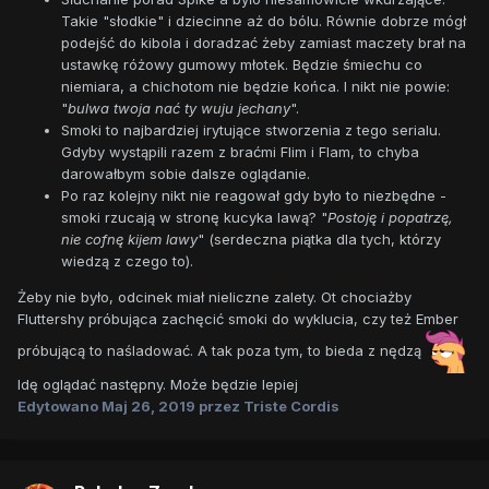
Takie "słodkie" i dziecinne aż do bólu. Równie dobrze mógł
podejść do kibola i doradzać żeby zamiast maczety brał na
ustawkę różowy gumowy młotek. Będzie śmiechu co
niemiara, a chichotom nie będzie końca. I nikt nie powie:
"
bulwa twoja nać ty wuju jechany
".
Smoki to najbardziej irytujące stworzenia z tego serialu.
Gdyby wystąpili razem z braćmi Flim i Flam, to chyba
darowałbym sobie dalsze oglądanie.
Po raz kolejny nikt nie reagował gdy było to niezbędne -
smoki rzucają w stronę kucyka lawą? "
Postoję i popatrzę,
nie cofnę kijem lawy
" (serdeczna piątka dla tych, którzy
wiedzą z czego to).
Żeby nie było, odcinek miał nieliczne zalety. Ot chociażby
Fluttershy próbująca zachęcić smoki do wyklucia, czy też Ember
próbującą to naśladować. A tak poza tym, to bieda z nędzą
Idę oglądać następny. Może będzie lepiej
Edytowano
Maj 26, 2019
przez Triste Cordis