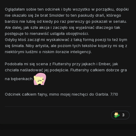
Oglądałam sobie ten odcinek i było wszystko w porządku, dopóki
nie okazało się że brat Smolder to ten paskudy drań, którego
bardzo nie lubię od kiedy po raz pierwszy go pokazali w serialu.
Ale dalej, jak szła akcja i zaczęło się wyjaśniać dlaczego tak
postępuje to nienawiść ustąpiła obojętności.
Gdyby ktoś zaczął mi wyskakiwać z taką formą poezji to też bym
się śmiała. Niby artysta, ale poziom tych tekstów kojarzy mi się z
niektórymi ludżmi o niskim ilorazie inteligencji.
Podobała mi się scena z Fluttershy przy jajkach i Ember, jak
chciała naśladować jej podejście. Fluttershy całkiem dobrze gra
na bębenkach
Odcinek całkiem fajny, mimo mojej niechęci do Garbla. 7/10
3