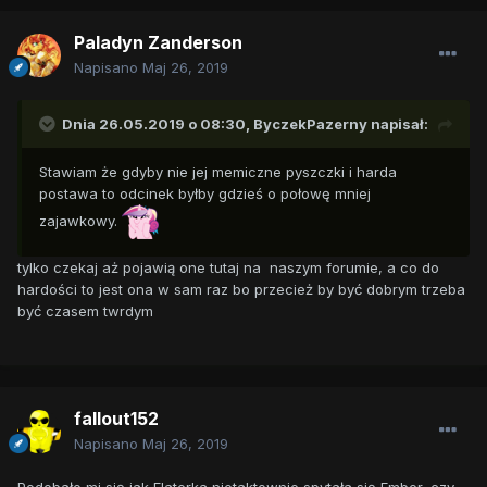
Paladyn Zanderson
Napisano
Maj 26, 2019
Dnia 26.05.2019 o 08:30,
ByczekPazerny
napisał:
Stawiam że gdyby nie jej memiczne pyszczki i harda
postawa to odcinek byłby gdzieś o połowę mniej
zajawkowy.
tylko czekaj aż pojawią one tutaj na naszym forumie, a co do
hardości to jest ona w sam raz bo przecież by być dobrym trzeba
być czasem twrdym
fallout152
Napisano
Maj 26, 2019
Podobało mi się jak Flaterka nietaktownie spytała się Ember, czy