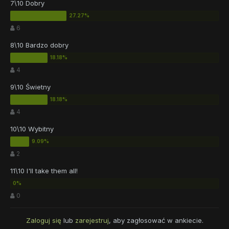
7\10 Dobry
6
8\10 Bardzo dobry
4
9\10 Świetny
4
10\10 Wybitny
2
11\10 I'll take them all!
0
Zaloguj się
lub
zarejestruj
, aby zagłosować w ankiecie.