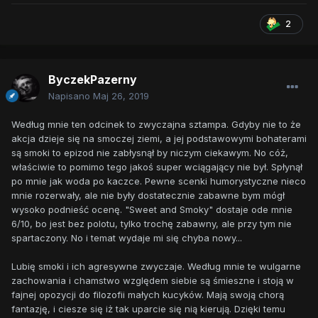
2
ByczekPazerny
Napisano
Maj 26, 2019
Według mnie ten odcinek to zwyczajna sztampa. Gdyby nie to że
akcja dzieje się na smoczej ziemi, a jej podstawowymi bohaterami
są smoki to epizod nie zabłysnął by niczym ciekawym. No cóż,
właściwie to pomimo tego jakoś super wciągający nie był. Spłynął
po mnie jak woda po kaczce. Pewne scenki humorystyczne nieco
mnie rozerwały, ale nie były dostatecznie zabawne bym mógł
wysoko podnieść ocenę. "Sweet and Smoky" dostaje ode mnie
6/10, bo jest bez polotu, tylko trochę zabawny, ale przy tym nie
spartaczony. No i temat wydaje mi się chyba nowy...
Lubię smoki i ich agresywne zwyczaje. Według mnie te wulgarne
zachowania i chamstwo względem siebie są śmieszne i stoją w
fajnej opozycji do filozofii małych kucyków. Mają swoją chorą
fantazję, i ciesze się iż tak uparcie się nią kierują. Dzięki temu