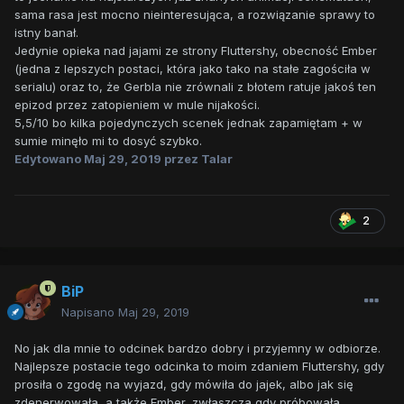
sama rasa jest mocno nieinteresująca, a rozwiązanie sprawy to
istny banał.
Jedynie opieka nad jajami ze strony Fluttershy, obecność Ember
(jedna z lepszych postaci, która jako tako na stałe zagościła w
serialu) oraz to, że Gerbla nie zrównali z błotem ratuje jakoś ten
epizod przez zatopieniem w mule nijakości.
5,5/10 bo kilka pojedynczych scenek jednak zapamiętam + w
sumie minęło mi to dosyć szybko.
Edytowano
Maj 29, 2019
przez Talar
2
BiP
Napisano
Maj 29, 2019
No jak dla mnie to odcinek bardzo dobry i przyjemny w odbiorze.
Najlepsze postacie tego odcinka to moim zdaniem Fluttershy, gdy
prosiła o zgodę na wyjazd, gdy mówiła do jajek, albo jak się
zdenerwowała, a także Ember, zwłaszcza gdy próbowała