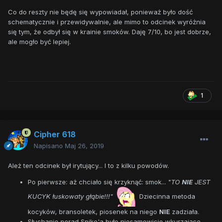
Co do reszty nie będę się wypowiadał, ponieważ było dość
schematycznie i przewidywalnie, ale mimo to odcinek wyróżnia
się tym, że odbył się w krainie smoków. Daję 7/10, bo jest dobrze,
ale mogło być lepiej.
1
Cipher 618
Napisano
Maj 26, 2019
Ależ ten odcinek był irytujący... I to z kilku powodów.
Po pierwsze: aż chciało się krzyknąć: smok... "
TO
NIE
JEST
KUCYK łuskowaty głąbie!!!"
Dziecinna metoda
kocyków, bransoletek, piosenek na niego
NIE
zadziała.
Słuchanie porad Spike'a było niesamowicie wkurzające.