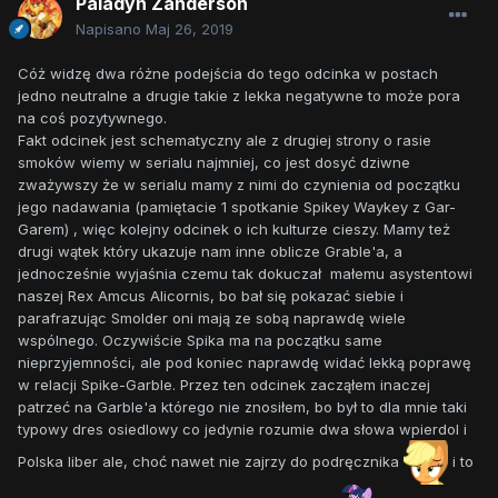
Paladyn Zanderson
Napisano
Maj 26, 2019
Cóż widzę dwa różne podejścia do tego odcinka w postach
jedno neutralne a drugie takie z lekka negatywne to może pora
na coś pozytywnego.
Fakt odcinek jest schematyczny ale z drugiej strony o rasie
smoków wiemy w serialu najmniej, co jest dosyć dziwne
zważywszy że w serialu mamy z nimi do czynienia od początku
jego nadawania (pamiętacie 1 spotkanie Spikey Waykey z Gar-
Garem) , więc kolejny odcinek o ich kulturze cieszy. Mamy też
drugi wątek który ukazuje nam inne oblicze Grable'a, a
jednocześnie wyjaśnia czemu tak dokuczał małemu asystentowi
naszej Rex Amcus Alicornis, bo bał się pokazać siebie i
parafrazując Smolder oni mają ze sobą naprawdę wiele
wspólnego. Oczywiście Spika ma na początku same
nieprzyjemności, ale pod koniec naprawdę widać lekką poprawę
w relacji Spike-Garble. Przez ten odcinek zacząłem inaczej
patrzeć na Garble'a którego nie znosiłem, bo był to dla mnie taki
typowy dres osiedlowy co jedynie rozumie dwa słowa wpierdol i
Polska liber ale, choć nawet nie zajrzy do podręcznika
i to