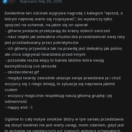
Napisano
Maj 29, 2019
Ewidentnie ten odcinek wygrywa nagrodę z kategorii "epizod, o
którym najmniej warto się rozpisywać", bo wystarczy tylko
spojrzeć na schemat, na jakim się on opierał:
- główne postacie przebywają do krainy dzikich sworzeń
- nasz miękki jak jedwabna chusteczka przedstawiciel owej rasy
jest prześladowany przez pobratymców
- ich główny przywódca tak na prawdę jest delikatny jak piórko
ale chce odgrywać twardziela przed innymi
- pozostała reszta ekipy to banda idiotów która swoją
bezmyślnością coś sknociła
- obożecoteraz.gif
- niegdyś twardy zawodnik ukazuje swoje prawdziwe ja i choć
wszyscy się z niego śmieją, to sytuacja się naprawia jakimś
cudem
- wszyscy magicznie respektują naszą główną grupkę i jej
odmienność
- happy end :-)
Ogólnie to cały motyw smoków (który w tym serialu przedstawia
się dosyć biednie) nie jest warty uwagi, moim zdaniem, gdyż jest
to jechanie na najstarszych już znanych animacji schematach,