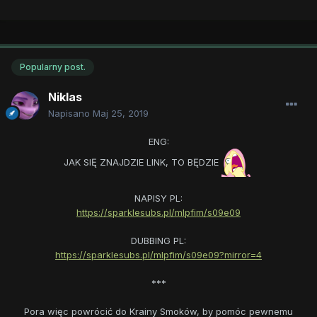
Popularny post.
Niklas
Napisano
Maj 25, 2019
ENG:
JAK SIĘ ZNAJDZIE LINK, TO BĘDZIE
NAPISY PL:
https://sparklesubs.pl/mlpfim/s09e09
DUBBING PL:
https://sparklesubs.pl/mlpfim/s09e09?mirror=4
***
Pora więc powrócić do Krainy Smoków, by pomóc pewnemu