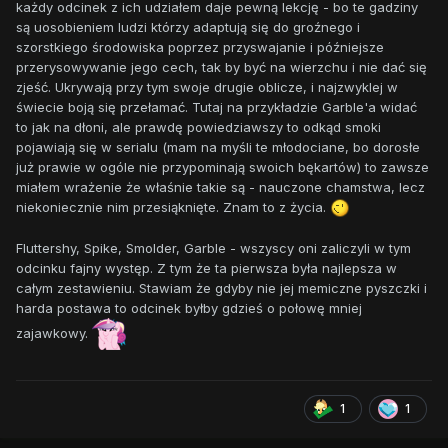
każdy odcinek z ich udziałem daje pewną lekcję - bo te gadziny
są uosobieniem ludzi którzy adaptują się do groźnego i
szorstkiego środowiska poprzez przyswajanie i późniejsze
przerysowywanie jego cech, tak by być na wierzchu i nie dać się
zjeść. Ukrywają przy tym swoje drugie oblicze, i najzwyklej w
świecie boją się przełamać. Tutaj na przykładzie Garble'a widać
to jak na dłoni, ale prawdę powiedziawszy to odkąd smoki
pojawiają się w serialu (mam na myśli te młodociane, bo dorosłe
już prawie w ogóle nie przypominają swoich bękartów) to zawsze
miałem wrażenie że właśnie takie są - nauczone chamstwa, lecz
niekoniecznie nim przesiąknięte. Znam to z życia.
Fluttershy, Spike, Smolder, Garble - wszyscy oni zaliczyli w tym
odcinku fajny występ. Z tym że ta pierwsza była najlepsza w
całym zestawieniu. Stawiam że gdyby nie jej memiczne pyszczki i
harda postawa to odcinek byłby gdzieś o połowę mniej
zajawkowy.
1
1