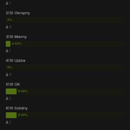
1
2\10 Okropny
0
3\10 Mierny
1
4\10 Ujdzie
0
5\10 OK
2
6\10 Solidny
2