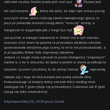
zaliczam na plus Garble poeta jest cool iuuz.
Plusem jest
też zachowanie
, która nie dość, że daje nam znowu porcję
uroczych minek, które rozbroją nawet największego gbura, to
jeszcze pokazała smokom swoją ekhm "smoczą". stronę, a
Gargarowi to wygarnęła jaki z niego buc był .
zaś puchar w kategori kabarecik to :Ember ma w tym odcinku
musowo choć wiem że pewnie ta przesadna słodkość odcinka
spowodowała obniżenie jego oceny, to mi to nie przeszkadzało, a
w przypadku Ember było doprawdy zabawne.
Jedyne co mogło mniie irytować to pozim inteligencji "znajomych"
Garble'a, o ile w stosunku do Spike'a jestem w stanie przełknąć te
odzywki i poziom rynsztoka, to do jasnej ciasnej
naprawdę
nabijać się z tego że twój kumpel jest poetą szkoda słów.
Podsumowując ot kolejny dobry odcinek który według mnie
zasługuje na 7 (jesli irytuje cię przesadzony Cuteness) lub 8 (jeśli
irytują cię tylko smokodresy)
Edytowano
Maj 26, 2019
przez Zandi