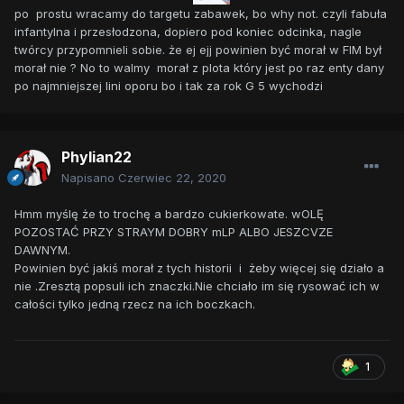
po prostu wracamy do targetu zabawek, bo why not. czyli fabuła
infantylna i przesłodzona, dopiero pod koniec odcinka, nagle
twórcy przypomnieli sobie. że ej ejj powinien być morał w FIM był
morał nie ? No to walmy morał z plota który jest po raz enty dany
po najmniejszej lini oporu bo i tak za rok G 5 wychodzi
Phylian22
Napisano
Czerwiec 22, 2020
Hmm myślę że to trochę a bardzo cukierkowate. wOLĘ
POZOSTAĆ PRZY STRAYM DOBRY mLP ALBO JESZCVZE
DAWNYM.
Powinien być jakiś morał z tych historii i żeby więcej się działo a
nie .Zresztą popsuli ich znaczki.Nie chciało im się rysować ich w
całości tylko jedną rzecz na ich boczkach.
1