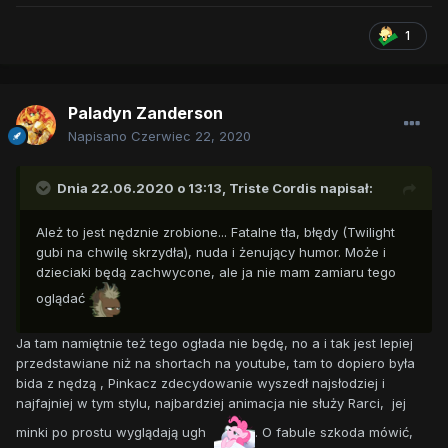
1
Paladyn Zanderson
Napisano
Czerwiec 22, 2020
Dnia 22.06.2020 o 13:13,
Triste Cordis
napisał:
Ależ to jest nędznie zrobione... Fatalne tła, błędy (Twilight
gubi na chwilę skrzydła), nuda i żenujący humor. Może i
dzieciaki będą zachwycone, ale ja nie mam zamiaru tego
oglądać
Ja tam namiętnie też tego ogłada nie będę, no a i tak jest lepiej
przedstawiane niż na shortach na youtube, tam to dopiero była
bida z nędzą , Pinkacz zdecydowanie wyszedł najsłodziej i
najfajniej w tym stylu, najbardziej animacja nie służy Rarci, jej
minki po prostu wyglądają ugh
. O fabule szkoda mówić,