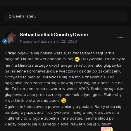
2 weeks later...
SebastianRichCountryOwner
Napisano
Październik 22, 2020
Odkąd pojawiła się polska wersja, to zacząłem to regularnie
oglądać. I kurde nawet podoba mi się
Oczywiście, za Chiny to
nie ma klimatu naszego ukochanego serialu, ale jako głupawka
na jesienne koronawirusowe wieczory i osłoda po zakończeniu
"Przyjaźń to magia", sprawdza się dla mnie znakomicie. I do
oglądania tego zabrałem się z pewną rezerwą, bo inaczej się nie
da. To taka generacja czwarta w wersji ADHD. Problemy są takie
głupkowate albo prozaiczne np. odcinek o tym, gdzie Fluttershy
kręci filmik o otwieraniu pudła
Ogólnie też odczuwam pewne zmiany u postaci. Rarity stała się
bardziej wyluzowana i rozrywkowa, mniej w niej krawcowej, a
Fluttershy to w ogóle zupełnie inna postać, nie ma śladu po
klaczy bojącej się własnego cienia. Nawet lubię ją w takim