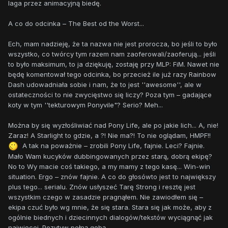
laga przez animacyjną biedę.
A co do odcinka – The Best od the Worst...
Ech, mam nadzieję, że ta nazwa nie jest prorocza, bo jeśli to było
wszystko, co twórcy tym razem nam zaoferowali/zaoferują... jeśli
to było maksimum, to ja dziękuję, zostaję przy MLP: FiM. Nawet nie
będę komentował tego odcinka, bo przecież ile już razy Rainbow
Dash udowadniała sobie i nam, że to jest ''awesome'', ale w
ostateczności to nie zwycięstwo się liczy? Poza tym – gadające
koty w tym ''tekturowym Ponyvile"? Serio? Meh...
Można by się wyzłośliwiać nad Pony Life, ale po jakie lich... A, nie!
Zaraz! A Starlight to gdzie, a ?! Nie ma?! To nie oglądam, HMPF!!
A tak na poważnie – zrobili Pony Life, fajnie. Leci? Fajnie.
Mało Wam kucyków dubbingowanych przez starą, dobrą ekipę?
No to Wy macie coś takiego, a my mamy z tego kasę... Win-win
situation. Ergo – znów fajnie. A co do głosówto jest to największy
plus tego... serialu. Znów usłyszeć Tarę Strong i resztę jest
wszystkim czego w zasadzie pragnąłem. Nie zawiodłem się –
ekipa czuć było wg mnie, że się stara. Stara się jak może, aby z
ogólnie biednych i dziecinnych dialogów/tekstów wyciągnąć jak
najwięcej. Pozytyw pełną gębą.