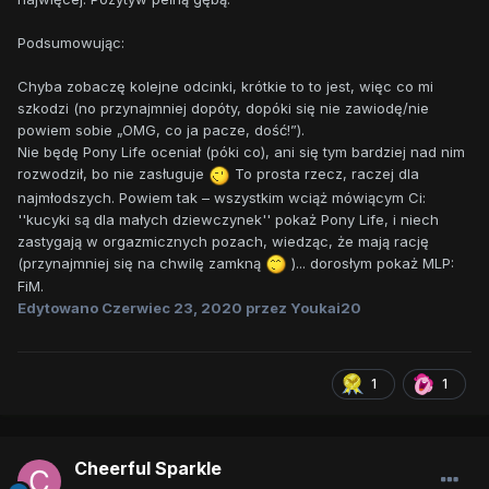
Podsumowując:
Chyba zobaczę kolejne odcinki, krótkie to to jest, więc co mi
szkodzi (no przynajmniej dopóty, dopóki się nie zawiodę/nie
powiem sobie „OMG, co ja pacze, dość!”).
Nie będę Pony Life oceniał (póki co), ani się tym bardziej nad nim
rozwodził, bo nie zasługuje
To prosta rzecz, raczej dla
najmłodszych. Powiem tak – wszystkim wciąż mówiącym Ci:
''kucyki są dla małych dziewczynek'' pokaż Pony Life, i niech
zastygają w orgazmicznych pozach, wiedząc, że mają rację
(przynajmniej się na chwilę zamkną
)... dorosłym pokaż MLP:
FiM.
Edytowano
Czerwiec 23, 2020
przez Youkai20
1
1
Cheerful Sparkle