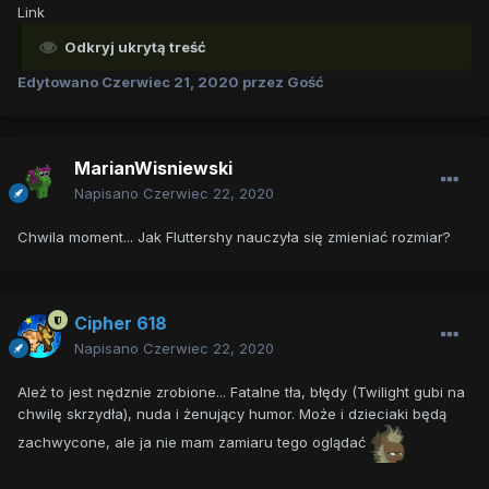
Link
Odkryj ukrytą treść
Edytowano
Czerwiec 21, 2020
przez Gość
MarianWisniewski
Napisano
Czerwiec 22, 2020
Chwila moment... Jak Fluttershy nauczyła się zmieniać rozmiar?
Cipher 618
Napisano
Czerwiec 22, 2020
Ależ to jest nędznie zrobione... Fatalne tła, błędy (Twilight gubi na
chwilę skrzydła), nuda i żenujący humor. Może i dzieciaki będą
zachwycone, ale ja nie mam zamiaru tego oglądać