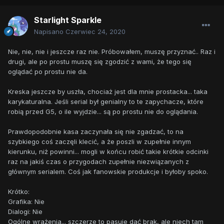
Starlight Sparkle
Napisano
Czerwiec 24, 2020
Nie, nie, nie i jeszcze raz nie. Próbowałem, muszę przyznać.. Raz i
drugi, ale po prostu muszę się zgodzić z wami, że tego się
oglądać po prostu nie da.
Kreska jeszcze by uszła, chociaż jest dla mnie prostacka... taka
karykaturalna. Jeśli serial był genialny to te zapychacze, które
robią przed G5, o ile wyjdzie... są po prostu nie do oglądania.
Prawdopodobnie kasa zaczynała się nie zgadzać, to na
szybkiego coś zaczęli klecić, a że poszli w zupełnie innym
kierunku, niż powinni... mogli w końcu robić takie krótkie odcinki
raz na jakiś czas o przygodach zupełnie niezwiązanych z
głównym serialem. Coś jak fanowskie produkcje i byłoby spoko.
Krótko:
Grafika: Nie
Dialogi: Nie
Ogólne wrażenia... szczerze to pasuje dać brak, ale niech tam