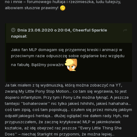
no i mnie – forumowego hultaja i rzezimieszka, ludu tutejszy,
albowiem słusznie prawimy!
Dnia 23.06.2020 o 20:04,
Cheerful Sparkle
napisał:
Jako fan MLP domagam się przyjemnej kreski i animacji w
przeciwnym razie odpuszczę sobie oglądanie bez względu
na fabułę. Bądźmy poważni
Ja tak miałem z tą wydmuszką, którą można zobaczyć na YT,
zwaną My Little Pony Stop Motion... co tam się wyprawia, to jest
dopiero infantylizm. Przy tym i Pony Life można łyknąć. A jeszcze
tamtejsi ''bohaterowie'' nic tylko jakieś hihihihi, jakieś hahahaha...
coś tam zipią, coś tam popiskują... czułem się przez minutę jakbym
odpalił jakiegoś hentaja... dłużej oglądać nie dałem rady. Hyh, nie
przypuszczałem, że zacznę krytykować MLP w jakimkolwiek
kształcie, aż idę obejrzeć raz jeszcze ''Every Little Thing She
Does'' – niechaj Starlight mi przypomni, że można lepiej...