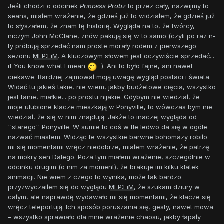
Jeśli chodzi o odcinek
Princess Probz
to przez cały, nazwijmy to
seans, miałem wrażenie, że gdzieś już to widziałem, że gdzieś już
to słyszałem, że znam tę historię. Wygląda na to, że twórcy,
niczym John McClane, znów pakują się w to samo (czyli po raz n-
ty próbują sprzedać nam proste morały rodem z pierwszego
sezonu
MLP:FiM
. A kluczowym słowem jest oczywiście sprzedać...
if You know what I mean
). Ani to było fajne, ani nawet
ciekawe. Bardziej zajmował moją uwagę wygląd postaci i świata.
Widać tu jakieś takie, nie wiem, jakby budżetowe cięcia, wszystko
jest tanie, miałkie... po prostu nijakie. Gdybym nie wiedział, że
moje ulubione klacze mieszkają w Ponyville, to wówczas bym nie
wiedział, że się w nim znajdują. Jakże to inaczej wygląda od
''starego'' Ponyville. W sumie to coś w tle ledwo da się w ogóle
nazwać miastem. Widząc te wszystkie barwne bohomazy robiło
mi się momentami wręcz niedobrze, miałem wrażenie, że patrzę
na mokry sen Dalego. Poza tym miałem wrażenie, szczególnie w
odcinku drugim (o nim za moment), że brakuje im kilku klatek
animacji. Nie wiem z czego to wynika, może tak bardzo
przyzwyczaiłem się do wyglądu
MLP:FiM
, że szukam dziury w
całym, ale naprawdę wydawało mi się momentami, że klacze się
wręcz teleportują. Ich sposób poruszania się, gesty, nawet mowa
– wszystko sprawiało dla mnie wrażenie chaosu, jakby łapały