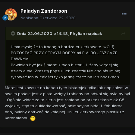
Paladyn Zanderson
Napisano
Czerwiec 22, 2020
Dnia 22.06.2020 o 14:48,
Phylian
napisał:
Hmm myślę że to trochę a bardzo cukierkowate. wOLĘ
POZOSTAĆ PRZY STRAYM DOBRY mLP ALBO JESZCVZE
DAWNYM.
Powinien być jakiś morał z tych historii i żeby więcej się
działo a nie .Zresztą popsuli ich znaczki.Nie chciało im się
rysować ich w całości tylko jedną rzecz na ich boczkach.
Morał jest zawsze na końcu tych historyjek tylko jak napisałem w
swoim poście jest z plota wzięty i robiony na odwal się byle by był
. Ogólnie widać że ta sieria jest robiona na przeczekanie aż G5
wyjdzie, stąd ta cukierkowatość, animacyjna bida i fabularne
dno, byleby dotrwać do kolejnej linii cukierkowatego plastiku z
Koronalandu