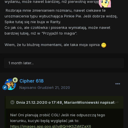
wydaniu, może nawet bardziej, niż pierwotną wersję
Rozbraja mnie zmienianiem rozmiaru, nawet ciekawe te
urozmaicenia typu wybuchająca Pinkie Pie. Jeśli dobrze widzę,
Spike tutaj się nie buja w Rarity.
Co jak co, ale czołówka i piosenka wymiatają, może nawet
bardziej lubię, niż w "Przyjaźń to magia".
Wiem, że tu bluźnię momentami, ale taka moja opinia
1 month later...
Cipher 618
Napisano
Grudzień 21, 2020
Dnia 21.12.2020 o 17:48,
MarianWisniewski
napisał:
Nie! Oni planują zrobić CGL! Jeśli nie odpuszczą tego
kierunku, kucyki będą wyglądać jak to:
https://images.app.goo.gl/jvjBQrHKSZijMZaX6