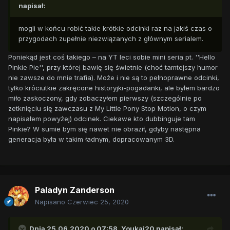
napisał:
mogli w końcu robić takie krótkie odcinki raz na jakiś czas o
przygodach zupełnie niezwiązanych z głównym serialem.
Poniekąd jest coś takiego – na YT leci sobie mini seria pt. ''Hello
Pinkie Pie'', przy której bawię się świetnie (choć tamtejszy humor
nie zawsze do mnie trafia). Może i nie są to pełnoprawne odcinki,
tylko króciutkie zakręcone historyjki-pogadanki, ale byłem bardzo
miło zaskoczony, gdy zobaczyłem pierwszy (szczególnie po
zetknięciu się zawczasu z My Little Pony Stop Motion, o czym
napisałem powyżej) odcinek. Ciekawe kto dubbinguje tam
Pinkie? W sumie bym się nawet nie obraził, gdyby następna
generacja była w takim ładnym, dopracowanym 3D.
Paladyn Zanderson
Napisano
Czerwiec 25, 2020
Dnia 25.06.2020 o 07:58,
Youkai20
napisał: