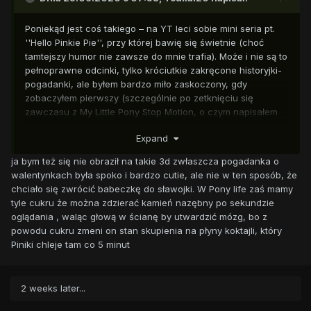
Poniekąd jest coś takiego – na YT leci sobie mini seria pt.
''Hello Pinkie Pie'', przy której bawię się świetnie (choć
tamtejszy humor nie zawsze do mnie trafia). Może i nie są to
pełnoprawne odcinki, tylko króciutkie zakręcone historyjki-
pogadanki, ale byłem bardzo miło zaskoczony, gdy
zobaczyłem pierwszy (szczególnie po zetknięciu się
zawczasu z My Little Pony Stop Motion, o czym napisałem
powyżej) odcinek. Ciekawe kto dubbinguje tam Pinkie? W
Expand
sumie bym się nawet nie obraził, gdyby następna generacja
była w takim ładnym, dopracowanym 3D.
ja bym też się nie obraził na takie 3d zwłaszcza pogadanka o
walentynkach była spoko i bardzo cutie, ale nie w ten sposób, że
chciało się zwrócić babeczkę do sławojki. W Pony life zaś mamy
tyle cukru że można zdzierać kamień nazębny po sekundzie
oglądania , waląc głową w ścianę by utwardzić mózg, bo z
powodu cukru zmeni on stan skupienia na płyny koktajli, który
Piniki chleje tam co 5 minut
2 weeks later...