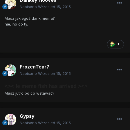
Dankey Hooves
Napisano
Wrzesień 15, 2015
Masz jakiegoś dank mema?
nie, no co ty.
1
FrozenTear7
Napisano
Wrzesień 15, 2015
<>< le meme fish has arrived ><>
Masz jutro po co wstawać?
Gypsy
Napisano
Wrzesień 15, 2015