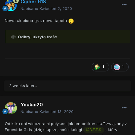
Cipher 618
Napisano
Kwiecień 2, 2020
Nowa ulubiona gra, nowa tapeta
Odkryj ukrytą treść
1
1
2 weeks later...
Youkai20
Napisano
Kwiecień 13, 2020
Od kilku dni wieczorami połykam jak ten pelikan stuff związany z
Equestria Girls (dzięki uprzejmości kolegi
, który
@D.E.F.S