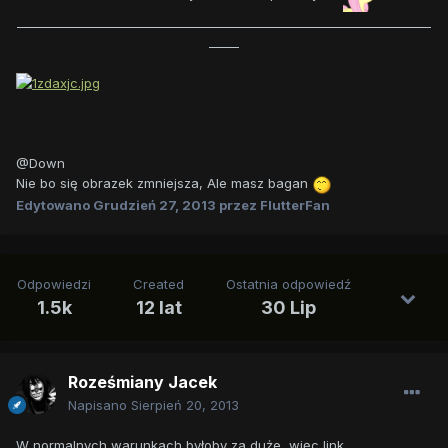
_____________________________________________________________________
_____
@Down
Nie bo się obrazek zmniejsza, Ale masz bagan
Edytowano
Grudzień 27, 2013
przez FlutterFan
Odpowiedzi
Created
Ostatnia odpowiedź
1.5k
12 lat
30 Lip
Roześmiany Jacek
Napisano
Sierpień 20, 2013
W normalnych warunkach byłoby za duże, więc link.