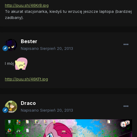
http://puu.sh/46KrB.jpg
To akurat stacjonarka, kiedyś tu wrzucę jeszcze laptopa (bardziej
zadbany).
Bester
Napisano
Sierpień 20, 2013
I mój
http://puu.sh/46KFt.jpg
Draco
Napisano
Sierpień 20, 2013