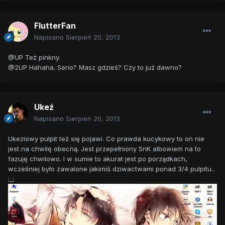
FlutterFan
Napisano
Sierpień 20, 2013
@UP Też pinkny.
@2UP Hahaha. Serio? Masz gdzieś? Czy to już dawno?
Ukeź
Napisano
Sierpień 20, 2013
Ukeziowy pulpit też się pojawi. Co prawda kucykowy to on nie
jest na chwilę obecną. Jest przepełniony SnK albowiem na to
fazuję chwilowo. I w sumie to akurat jest po porządkach,
wcześniej było zawalone jakimiś dziwactwami ponad 3/4 pulpitu..
;_;