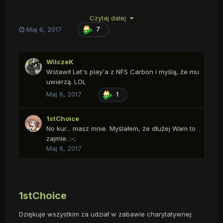
Czytaj dalej
Maj 6, 2017
7
WilczeK
Ten dzwoneczek w tle to żadna awaria czy coś,
Wstawił Let's play'a z NFS Carbon i myślą, że mu
uruchamia się automatycznie po przekroczeniu 100km/h.
uwierzą. LOL
Maj 6, 2017
1
1stChoice
No kur... masz mnie. Myślałem, że dłużej Wam to
zajmie. :-;
Maj 6, 2017
1stChoice
Dziękuje wszystkim za udział w zabawie charytatywnej: