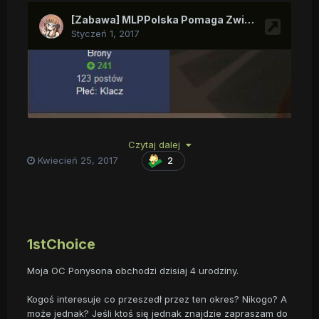
Dzisiaj udało się nam osiągnąć zeszłoroczny wynik, jestem
Czytaj dalej
z tego bardzo zadowolony. Jeszcze raz dziękuje za
Kwiecień 25, 2017
2
zaangażowanie.
1stChoice
Moja OC Ponysona obchodzi dzisiaj 4 urodziny.
Kogoś interesuje co przeszedł przez ten okres? Nikogo? A
może jednak? Jeśli ktoś się jednak znajdzie zapraszam do