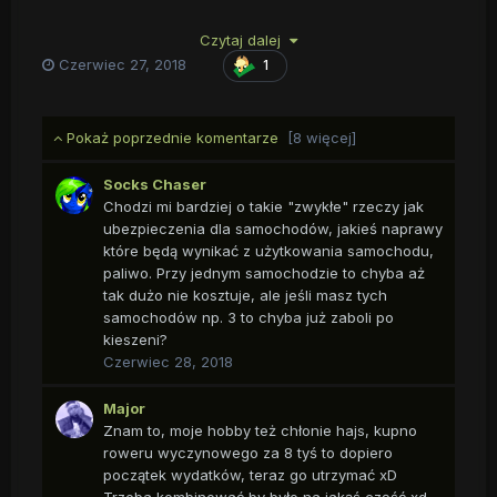
mechanicznych ( nowe części z 2018 w tym- nowe mocne
Czytaj dalej
sprzęgło, nowe elementy zawieszenia, remont układu
hamulcowego i ogarnięcie komory silnika. I pomyśleć, że to
Czerwiec 27, 2018
1
tylko może 10-20% prac. :_; )
Pokaż poprzednie komentarze
[8 więcej]
Socks Chaser
Chodzi mi bardziej o takie "zwykłe" rzeczy jak
ubezpieczenia dla samochodów, jakieś naprawy
które będą wynikać z użytkowania samochodu,
paliwo. Przy jednym samochodzie to chyba aż
tak dużo nie kosztuje, ale jeśli masz tych
samochodów np. 3 to chyba już zaboli po
kieszeni?
Czerwiec 28, 2018
Major
Znam to, moje hobby też chłonie hajs, kupno
roweru wyczynowego za 8 tyś to dopiero
początek wydatków, teraz go utrzymać xD
Trzeba kombinować by było na jakąś część xd