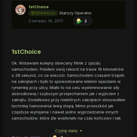
1stChoice
Starszy Operator.
@WhiteHood
Czerwiec 14, 2017
2
1stChoice
Ok. Wstawiam kolejny obiecany filmik z zjazdu
samochodem. Pobiłem swój rekord na trasie 18 kilometrów
o 28 sekund, co za wieczór. Samochodem czasami trzęsło
na zakrętach i było to spowodowane lekkimi wjazdami w
rynienkę przy ulicy. Miało to na celu wyeliminowanie siły
dośrodkowej i szybszym przejechaniem jak i wyjściem z
zakrętu. Dodatkowo przy niektórych zakrętach stosowałem
technikę hamowania lewą stopą. Mimo przeszkód jak
częstsze wymijanie i nawet jedno wyprzedzanie innych
samochodów, które źle wypłynęły na czas końcowy i tak
jestem zadowolony. Dodatkowo po wymianie tłumika
samochód jeździ cichutko i brzmi ładniej nie budząc wsi
Czytaj dalej
ani nie zwracając niczyjej uwagi po drodze co również jest