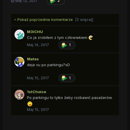
Maj 13, 2017
2
plusem.
Pokaż poprzednie komentarze
[2 więcej]
M3ICHU
Co ja zrobiłem z tym człowiekiem
Maj 14, 2017
1
Mates
deja vu po parkingu?xD
Maj 15, 2017
1
1stChoice
Po parkingu to tylko żeby rozbawić pasażerów.
Maj 15, 2017