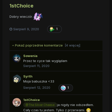
1stChoice
Dobry wieczór.
Sierpień 9, 2020
1
Pokaż poprzednie komentarze
[4 więcej]
Sowenia
Przez te cyce tak wyglądam
Sierpień 11, 2020
Syrth
Moja babuszka <33
Sierpień 12, 2020
1
1stChoice
ja nigdy nie odszedłem.
@The Silver Cheese
Cały czas tu jestem. Tylko z przerwami.