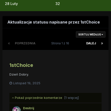
28 Luty
32
Aktualizacje statusu napisane przez 1stChoice
SORTUJ WEDŁUG
POPRZEDNIA
Strona 1 z 16
DALEJ
1stChoice
Dzień Dobry.
Listopad 19, 2025
Pokaż poprzednie komentarze
[1 więcej]
Dmitrij