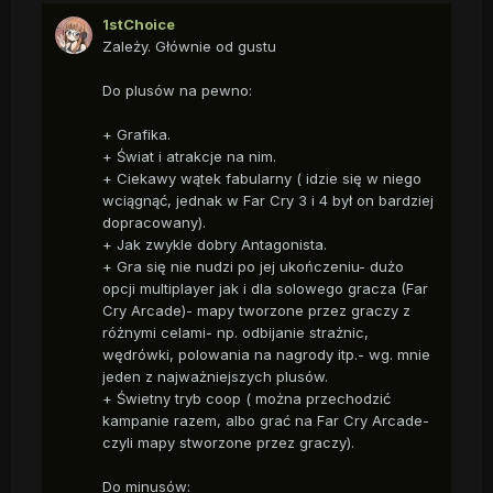
1stChoice
Zależy. Głównie od gustu
Do plusów na pewno:
+ Grafika.
+ Świat i atrakcje na nim.
+ Ciekawy wątek fabularny ( idzie się w niego
wciągnąć, jednak w Far Cry 3 i 4 był on bardziej
dopracowany).
+ Jak zwykle dobry Antagonista.
+ Gra się nie nudzi po jej ukończeniu- dużo
opcji multiplayer jak i dla solowego gracza (Far
Cry Arcade)- mapy tworzone przez graczy z
różnymi celami- np. odbijanie strażnic,
wędrówki, polowania na nagrody itp.- wg. mnie
jeden z najważniejszych plusów.
+ Świetny tryb coop ( można przechodzić
kampanie razem, albo grać na Far Cry Arcade-
czyli mapy stworzone przez graczy).
Do minusów: