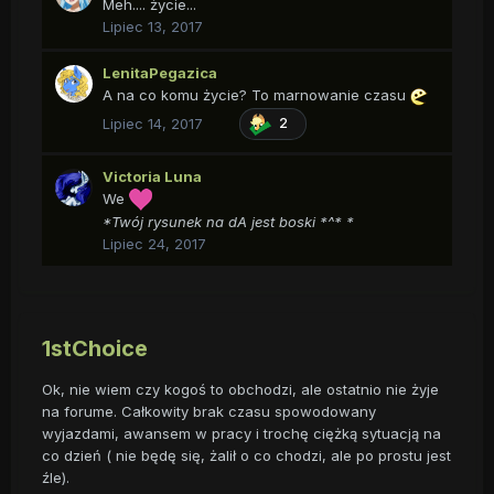
Meh.... życie...
Lipiec 13, 2017
LenitaPegazica
A na co komu życie? To marnowanie czasu
Lipiec 14, 2017
2
Victoria Luna
We
*Twój rysunek na dA jest boski *^* *
Lipiec 24, 2017
1stChoice
Ok, nie wiem czy kogoś to obchodzi, ale ostatnio nie żyje
na forume. Całkowity brak czasu spowodowany
wyjazdami, awansem w pracy i trochę ciężką sytuacją na
co dzień ( nie będę się, żalił o co chodzi, ale po prostu jest
źle).