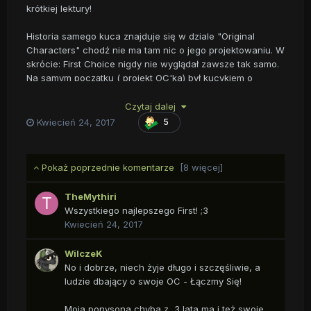
krótkiej lektury!
Historia samego kuca znajduje się w dziale "Original
Characters" chodź nie ma tam nic o jego projektowaniu. W
skrócie: First Choice nigdy nie wyglądał zawsze tak samo.
Na samym początku ( projekt OC'ka) był kucykiem o
ciemnym umaszczeniu z jasno-zieloną grzywą.
Ostatecznie projekt skończył jednak jako biało-czarny
Czytaj dalej
pegaz z niebieskimi oczami ( marzec 2013). Niecały
Kwiecień 24, 2017
5
miesiąc później po pewnych wydarzeniach w moim życiu
oczy zostały zmienione na kolor zielony i pierwszy art wraz
z historią został wydany 24 kwietnia 2013 na
Pokaż poprzednie komentarze
[8 więcej]
konkurencyjnym forum ( już nie istniejącym). Od tego
czasu oprócz coraz to bardziej rozwijanej historii nie
TheMythiri
zmieniło się nic znaczącego w jego wyglądzie. W roku
Wszystkiego najlepszego First! ;3
2015 jego ogon został nieco skrócony. W październiku
Kwiecień 24, 2017
2016 roku Firstu dostał "artefakt" w postaci zielono-żółtego
szalika ( z okazji moich urodzin), z którym rzadko się
WilczeK
rozstaje. W kwietniu 2017 roku ponownie metamorfozę
No i dobrze, niech żyje długo i szczęśliwie, a
przeszły jego oczy ( lub jedno oko/heterochromia jak ktoś
ludzie dbający o swoje OC - Łączmy Się!
woli).
Moja ponysona chyba z 3 lata ma i też swoje