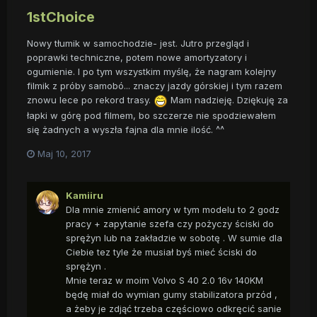
1stChoice
Nowy tłumik w samochodzie- jest. Jutro przegląd i
poprawki techniczne, potem nowe amortyzatory i
ogumienie. I po tym wszystkim myślę, że nagram kolejny
filmik z próby samobó... znaczy jazdy górskiej i tym razem
znowu lece po rekord trasy.
Mam nadzieję. Dziękuję za
łapki w górę pod filmem, bo szczerze nie spodziewałem
się żadnych a wyszła fajna dla mnie ilość. ^^
Maj 10, 2017
Kamiiru
Dla mnie zmienić amory w tym modelu to 2 godz
pracy + zapytanie szefa czy pożyczy ściski do
sprężyn lub na zakładzie w sobotę . W sumie dla
Ciebie tez tyle że musiał byś mieć ściski do
sprężyn .
Mnie teraz w moim Volvo S 40 2.0 16v 140KM
będę miał do wymian gumy stabilizatora przód ,
a żeby je zdjąć trzeba częściowo odkręcić sanie