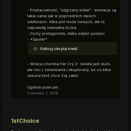
- Powtarzalność, "odgrzany kotlet"- animacje są
takie same jak w poprzednich dwóch
odsłonach- kilka jest może nowych, ale to
naprawdę niewielka liczba.
- Cichy protagonista, słaby edytor postaci.
- *Spoiler*
Odkryj ukrytą treść
- Wraca choroba Far Cry 2- świata jest dużo,
ale nici z zwiedzania i eksploracji, bo co kilka
sekund ktoś chce Cię zabić.
Ogólnie polecam.
Czerwiec 1, 2018
1stChoice