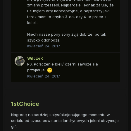
Może dla innych to nic specjalnego jednak jestem dumny z
zmiany przeszedł. Najbardziej jednak żałuje, że
tego, że go stworzyłem. Od zawsze się z nim utożsamiałem
usunąłem arty koncepcyjne, a najstarszy jaki
i zmieniał się razem ze mną. Przez ten czas powstało
teraz mam to chyba 3-ca, czy 4-ta praca z
dziesiątki artów z nim dzięki czemu jest co przeglądać i
kolei...
wspominać. A przez te lata wydarzyło się naprawdę wiele.
Dziękuje wszystkim, którzy pomogli razem ze mną
Niech nasze pony sony żyją dobrze, bo tak
budować historię Firsta.
szybko odchodzą.
Kwiecień 24, 2017
I mimo, że jest tylko moją kreacją dziękuje mu za to, że jest.
WilczeK
Najlepszego Firstu.
PS. Połączenie bieli/ czerni zawsze się
przyjmuje.
Kwiecień 24, 2017
1stChoice
Nagrodę najbardziej satysfakcjonującego momentu w
serialu od czasu powstania landrynowych jeleni otrzymuje
gif: