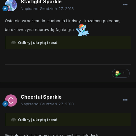
Starlight Sparkle
Napisano
Grudzień 27, 2018
Ostatnio wróciłem do słuchania Lindsey... każdemu polecam,
bo dziewczyna naprawdę fajnie gra.
Odkryj ukrytą treść
1
Cheerful Sparkle
Napisano
Grudzień 27, 2018
Odkryj ukrytą treść
Genialny tekst, mocny przekaz i wybitny teledysk.