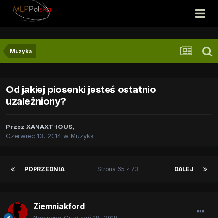
Muzyka
Od jakiej piosenki jesteś ostatnio
uzależniony?
Przez
XANAXTHOUS
,
Czerwiec 13, 2014
w
Muzyka
POPRZEDNIA
Strona 65 z 73
DALEJ
Ziemniakford
Napisano
Grudzień 18, 2018