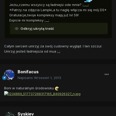
Jeziu,czemu wszyscy są ładniejsi ode mnie? ;___;
*Patrzy na zdjęcia Lampki,a tu naglę włącza mi się mój DS*
Gratulacje,twoje kompleksy mają już lvl 59!
Expicie mi kompleksy ;__;
Odkryj ukrytą treść
Całym sercem umrzyj za swój cudowny wygląd. I ten szczur.
Umrzyj jesteś ładniejsza od mua ;_;
Bonifacus
Napisano
Wrzesień 1, 2013
Boni w naturalnym środowisku
Syskiev