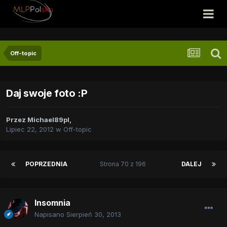
Off-topic
Daj swoje foto :P
Przez
Michael89pl
,
Lipiec 22, 2012
w
Off-topic
POPRZEDNIA
Strona 70 z 196
DALEJ
Insomnia
Napisano
Sierpień 30, 2013