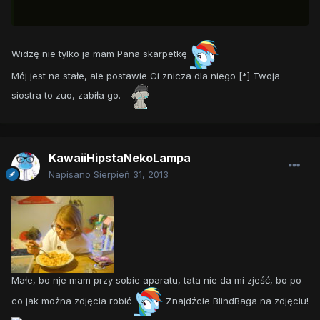
Widzę nie tylko ja mam Pana skarpetkę
Mój jest na stałe, ale postawie Ci znicza dla niego [*] Twoja
siostra to zuo, zabiła go.
KawaiiHipstaNekoLampa
Napisano
Sierpień 31, 2013
Małe, bo nje mam przy sobie aparatu, tata nie da mi zjeść, bo po
co jak można zdjęcia robić
Znajdźcie BlindBaga na zdjęciu!