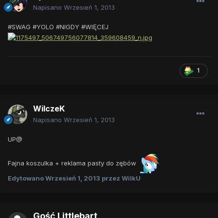
Napisano
Wrzesień 1, 2013
#SWAG #YOLO #NIGDY #WIĘCEJ
1
WilczeK
Napisano
Wrzesień 1, 2013
UP@
Fajna koszulka + reklama pasty do zębów
Edytowano
Wrzesień 1, 2013
przez WilkU
Gość Littlebart