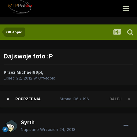
Off-topic
Daj swoje foto :P
Przez
Michael89pl
,
Lipiec 22, 2012
w
Off-topic
POPRZEDNIA
Strona 196 z 196
DALEJ
Syrth
Napisano
Wrzesień 24, 2018