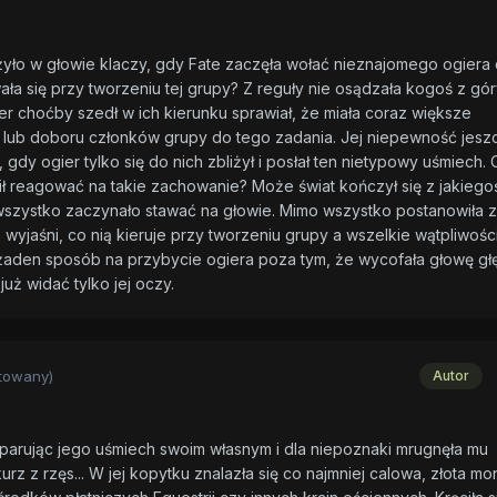
ążyło w głowie klaczy, gdy Fate zaczęła wołać nieznajomego ogiera
ała się przy tworzeniu tej grupy? Z reguły nie osądzała kogoś z gór
er choćby szedł w ich kierunku sprawiał, że miała coraz większe
u lub doboru członków grupy do tego zadania. Jej niepewność jesz
, gdy ogier tylko się do nich zbliżył i posłał ten nietypowy uśmiech.
ił reagować na takie zachowanie? Może świat kończył się z jakiego
szystko zaczynało stawać na głowie. Mimo wszystko postanowiła 
wyjaśni, co nią kieruje przy tworzeniu grupy a wszelkie wątpliwości
żaden sposób na przybycie ogiera poza tym, że wycofała głowę głę
już widać tylko jej oczy.
towany)
Autor
parując jego uśmiech swoim własnym i dla niepoznaki mrugnęła mu
urz z rzęs... W jej kopytku znalazła się co najmniej calowa, złota mo