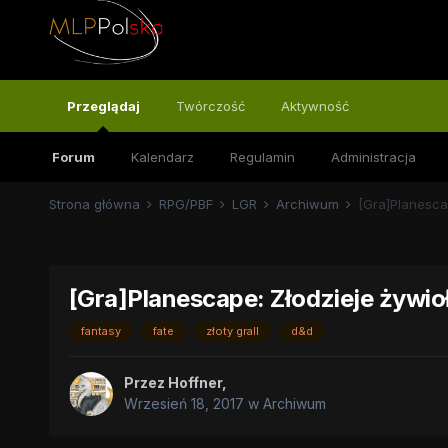
Przeglądaj
Twórczość
Aktywność
Forum
Kalendarz
Regulamin
Administracja
Strona główna
RPG/PBF
LGR
Archiwum
[Gra]Planesca
[Gra]Planescape: Złodzieje żywi
fantasy
fate
złoty grall
d&d
Przez
Hoffner
,
Wrzesień 18, 2017
w
Archiwum