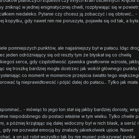
dków płatniczych Equestrii czy innych krain ościennych. Kręciła s
by zniknąć w jednej enigmatycznej chwili, rozpływając się w powietrz
całkiem niedaleko. Pytanie czy chcesz ją zobaczyć i się obłowić... -
ej kopytku, gdy nawet nim nie poruszyła, pojawiła się od tak, a była
le pomniejszych punktów, ale najjaśniejszy był w pałacu. Idąc dro
 jeden odróżniający się od reszty tym że błyskał się co chwilę
kiegoś serca, gdy częstotliwość zjawiska gwałtownie wzrosła, jakb
jąc się troszkę bardziej mogła dostrzec jak wokół głównego punktu
rzysłaniając co moment w momencie przejścia światło tego większeg
ać tą nieprawidłowość i pójść dalej do pałacu... Tylko jak miała 
ominać... - mówiąc to jego ton stał się jakby bardziej dorosły, wrę
ełnie niepodobnego do postaci właśnie w tym wieku. Tylko chwile pa
 a później krzątając się dalej widoczny był w nich blask, a sierść 
a, gdy nie pozwalał emocją by znalazły jakiekolwiek ujście. Nawet
ychać, a on już robił wszystko tak by nie musieć pokazywać pyska