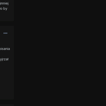
jmniej
ło by
pisania
yjrzał