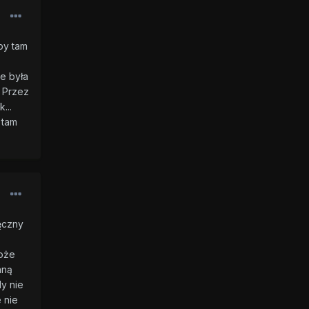
by tam
ie była
 Przez
...
 tam
ęczny
może
aną
dy nie
 nie