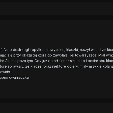
t Note dostrzegł kopytko, niewysokiej klaczki, ruszył w tamtym kie
ąc się przy okazji tej która go zawołała i jej towarzyszce. Miał wra
ał. Ale nic poza tym. Gdy już dotarł skłonił się lekko i posłał obu kla
óre sprawiały, że klacze, oraz niektóre ogiery, miały miękkie kolan
dawało.
głosem cwaniaczka.