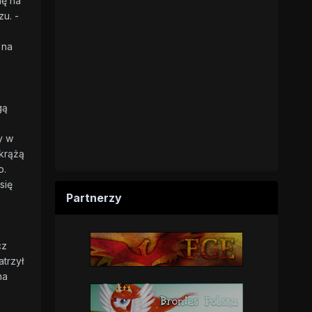
ię na
u. -
 na
gą
y w
 krążą
o.
się
Partnerzy
cz
trzył
na