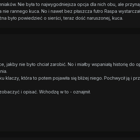
iaków. Nie była to najwygodniejsza opcja dla nich obu, ale przyna
a nie rannego kuca. No i nawet bez płaszcza futro Raspa wystarcza
na było powiedzieć o sierści, teraz dość naruszonej, kuca.
e, jakby nie było chciał zarobić. No i miałby wspaniałą historię do o
nia.
u klaczy, która to potem pojawiła się bliżej niego. Pochwycił ją i prz
zobaczyć i opisać. Wchodzę w to - oznajmił.