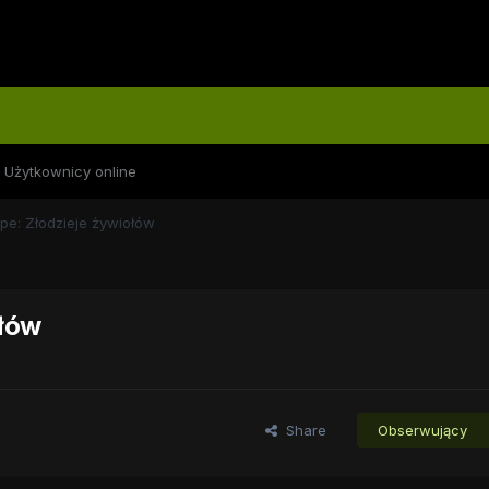
Użytkownicy online
pe: Złodzieje żywiołów
ołów
Share
Obserwujący