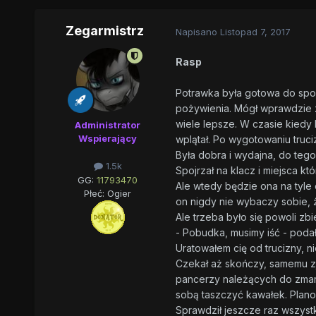
Zegarmistrz
Napisano
Listopad 7, 2017
Rasp
Potrawka była gotowa do spoży
pożywienia. Mógł wprawdzie z
wiele lepsze. W czasie kiedy 
Administrator
Wspierający
wplątał. Po wygotowaniu truci
Była dobra i wydajna, do tego
1.5k
Spojrzał na klacz i miejsca kt
GG:
11793470
Ale wtedy będzie ona na tyle
Płeć:
Ogier
on nigdy nie wybaczy sobie, że
Ale trzeba było się powoli zb
- Pobudka, musimy iść - podał
Uratowałem cię od trucizny, n
Czekał aż skończy, samemu zj
pancerzy należących do zmarł
sobą taszczyć kawałek. Planow
Sprawdził jeszcze raz wszystk