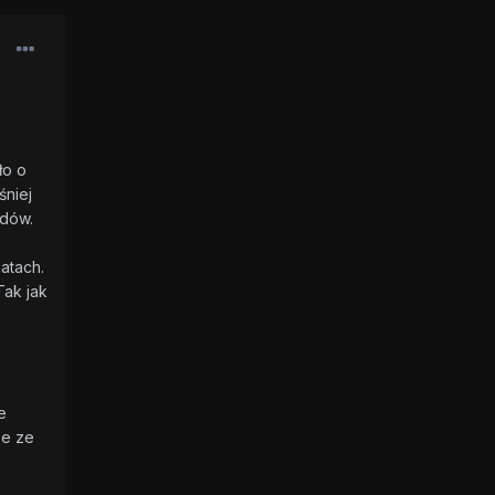
ło o
śniej
adów.
atach.
Tak jak
e
ze ze