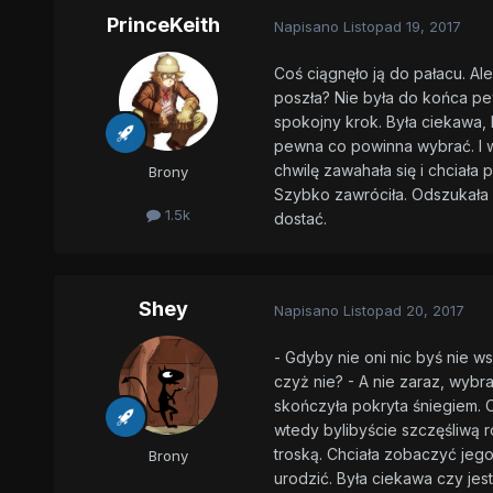
PrinceKeith
Napisano
Listopad 19, 2017
Coś ciągnęło ją do pałacu. Al
poszła? Nie była do końca p
spokojny krok. Była ciekawa, k
pewna co powinna wybrać. I w
chwilę zawahała się i chciała 
Brony
Szybko zawróciła. Odszukała d
1.5k
dostać.
Shey
Napisano
Listopad 20, 2017
- Gdyby nie oni nic byś nie w
czyż nie? - A nie zaraz, wybra
skończyła pokryta śniegiem. C
wtedy bylibyście szczęśliwą 
troską. Chciała zobaczyć jego
Brony
urodzić. Była ciekawa czy jes