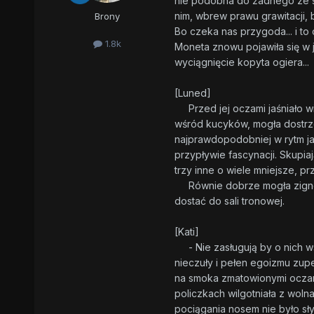
nie podobna do żadnego ze śro
nim, wbrew prawu grawitacji, 
Brony
Bo czeka nas przygoda... i to 
1.8k
Moneta znowu pojawiła się w j
wyciągnięcie kopyta ogiera...
[Luned]
Przed jej oczami jaśniało wie
wśród kucyków, mogła dostrzec
najprawdopodobniej w rytm ja
przypływie fascynacji. Skupia
trzy inne o wiele mniejsze, p
Równie dobrze mogła zignorow
dostać do sali tronowej.
[Kati]
- Nie zasługują by o nich wsp
nieczuły i pełen egoizmu zup
na smoka zmatowionymi oczami,
policzkach wilgotniała z woln
pociągania nosem nie było sł