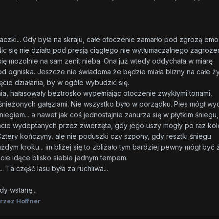
zki... Gdy była na skraju, całe otoczenie zamarło pod zgrozą emoc
ic się nie działo pod presją ciągłego nie wytłumaczalnego zagrożen
się mozolnie na sam zenit nieba. Ona już wtedy oddychała w miarę
 od ogniska. Jeszcze nie świadoma że będzie miała blizny na całe życ
cie działania, by w ogóle wybudzić się.
, hałasowały beztrosko wypełniając otoczenie zwykłymi tonami,
nieżonych gałęziami. Nie wszystko było w porządku. Pies mógł wy
iegiem... a nawet jak coś jednostajnie zanurza się w płytkim śniegu,
cie wydeptanych przez zwierzęta, gdy jego uszy mogły po raz kol
. Cztery kończyny, ale nie poduszki czy szpony, gdy resztki śniegu
żdym kroku... im bliżej się to zbliżało tym bardziej pewny mógł być 
acie idące blisko siebie jednym tempem.
Ta część lasu była za ruchliwa...
dy wstanę...
rzez Hoffner