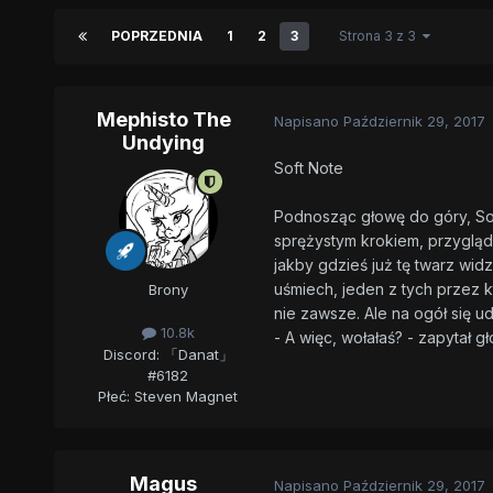
POPRZEDNIA
1
2
3
Strona 3 z 3
Mephisto The
Napisano
Październik 29, 2017
Undying
Soft Note
Podnosząc głowę do góry, Sof
sprężystym krokiem, przyglądaj
jakby gdzieś już tę twarz widzi
uśmiech, jeden z tych przez kt
Brony
nie zawsze. Ale na ogół się u
10.8k
- A więc, wołałaś? - zapytał 
Discord: 「Danat」
#6182
Płeć:
Steven Magnet
Magus
Napisano
Październik 29, 2017