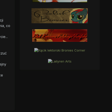
ji
ia, co
ie...
czuć
ejny
że