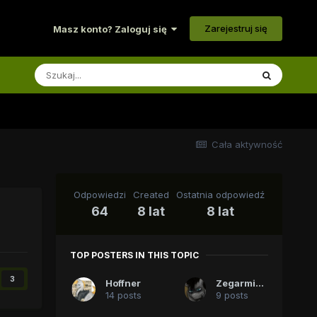
Zarejestruj się
Masz konto? Zaloguj się
Cała aktywność
Odpowiedzi
Created
Ostatnia odpowiedź
64
8 lat
8 lat
TOP POSTERS IN THIS TOPIC
3
Hoffner
Zegarmistrz
14 posts
9 posts