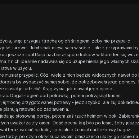
cia, więc przygasił trochę ogień śniegiem, żeby nie przypalić
jeść surowe - lubił smak mięsa sam w sobie - ale z przyprawami by
kuc jeszcze spał Rasp nazbierał sporo kolców w które ten się wcze
zna z nich idealnie nadawała się do uzupełnienia jego własnych skł
 łatwa w użyciu.
óre musiał przypalić. Cóż, wiele z nich będzie widocznych nawet po l
 dorosła by wybaczyć samej sobie, że potrzebowała jego pomocy. 
 musiał jej udzielić. Krąg życia, jak mawiał jego ojciec.
ierać. Dogasił ogień pod potrawką, potem potrząsnął kucem.
 jej trochę przygotowanej potrawy - jedz szybko, ale żuj dokładnie.
ie planuję ratować od zadławienia.
adając stosowną porcję, potem zaś rzucił hełmem w bok. Zabierani
ych uważał za zły omen. Dość pecha krążyło po lesie, żeby jeszc
ał teraz wrócić na trakt, specjalnie że miał nadliczbowy bagaż.
ie torby, po czym okrył kuca swoim płaszczem i ułożył go sobie na