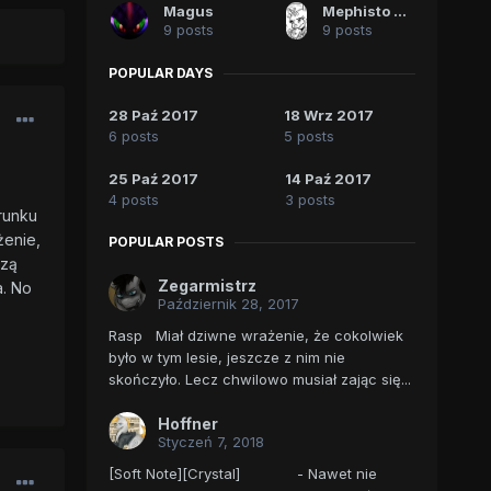
Magus
Mephisto The Undying
9 posts
9 posts
POPULAR DAYS
28 Paź 2017
18 Wrz 2017
6 posts
5 posts
25 Paź 2017
14 Paź 2017
4 posts
3 posts
runku
żenie,
POPULAR POSTS
czą
Zegarmistrz
a. No
Październik 28, 2017
Rasp Miał dziwne wrażenie, że cokolwiek
było w tym lesie, jeszcze z nim nie
skończyło. Lecz chwilowo musiał zając się...
Hoffner
Styczeń 7, 2018
[Soft Note][Crystal] - Nawet nie