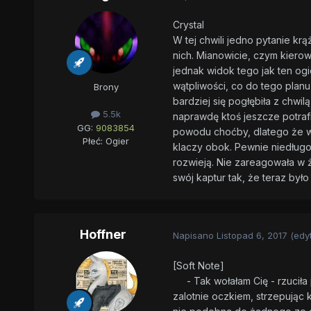
Crystal
W tej chwili jedno pytanie kr
nich. Mianowicie, czym kierow
jednak widok tego jak ten ogi
wątpliwości, co do tego plan
Brony
bardziej się pogłębiła z chwilą
5.5k
naprawdę ktoś jeszcze potraf
GG:
9083854
powodu choćby, dlatego że w
Płeć:
Ogier
klaczy obok. Pewnie niedługo 
rozwieją. Nie zareagowała w 
swój kaptur tak, że teraz było 
Hoffner
Napisano
Listopad 6, 2017
(edy
[Soft Note]
- Tak wołałam Cię - rzuciła 
zalotnie oczkiem, strzepując k