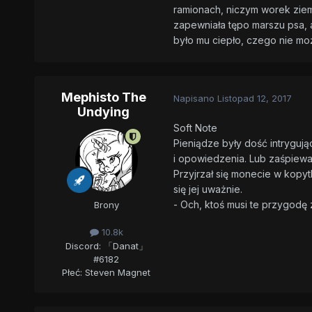
ramionach, niczym worek ziemn
zapewniała tępo marszu psa, 
było mu ciepło, czego nie moż
Mephisto The
Napisano
Listopad 12, 2017
Undying
Soft Note
Pieniądze były dość intrygując
i opowiedzenia. Lub zaśpiewa
Przyjrzał się monecie w kopytk
się jej uważnie.
- Och, ktoś musi te przygodę 
Brony
10.8k
Discord: 「Danat」
#6182
Płeć:
Steven Magnet