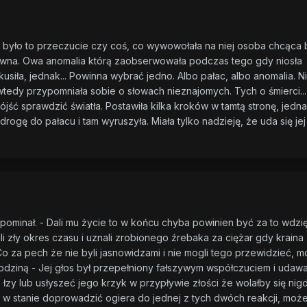
e było to przeczucie czy coś, co wywowołała na niej osoba chcąca 
ewna. Owa anomalia którą zaobserwowała podczas tego gdy niosła
usiła, jednak... Powinna wybrać jedno. Albo pałac, albo anomalia. N
tedy przypomniała sobie o słowach nieznajomych. Tych o śmierci...
pójść sprawdzić światła. Postawiła kilka kroków w tamtą stronę, jednak
rogę do pałacu i tam wyruszyła. Miała tylko nadzieję, że uda się jej
spominał. - Dali mu życie to w końcu chyba powinien być za to wdzi
li zły okres czasu i uznali zrobionego źrebaka za ciężar gdy kraina
o za pech że nie byli jasnowidzami i nie mogli tego przewidzieć, 
rodziną - Jej głos był przepełniony fałszywym współczuciem i udaw
 łzy lub usłyszeć jego krzyk w przypływie złości że wolałby się nig
t w stanie doprowadzić ogiera do jednej z tych dwóch reakcji, może