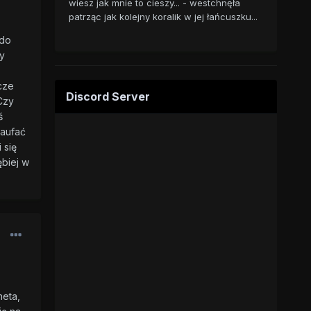
wiesz jak mnie to cieszy... - westchnęła
patrząc jak kolejny koralik w jej łańcuszku...
 do
y
cze
Discord Server
 Czy
ś
zaufać
 się
biej w
neta,