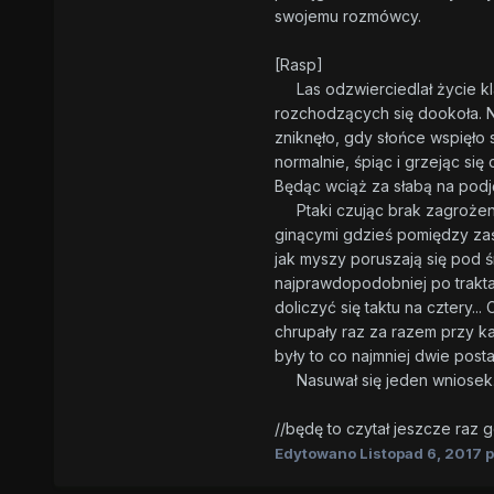
swojemu rozmówcy.
[Rasp]
Las odzwierciedlał życie klac
rozchodzących się dookoła. N
zniknęło, gdy słońce wspięło 
normalnie, śpiąc i grzejąc się
Będąc wciąż za słabą na podję
Ptaki czując brak zagrożenia
ginącymi gdzieś pomiędzy zaś
jak myszy poruszają się pod śn
najprawdopodobniej po trakta
doliczyć się taktu na cztery..
chrupały raz za razem przy ka
były to co najmniej dwie post
Nasuwał się jeden wniosek... 
//będę to czytał jeszcze raz g
Edytowano
Listopad 6, 2017
p