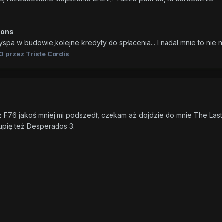
zons
yspa w budowie,kolejne kredyty do spłacenia... I nadal mnie to nie 
0
przez Triste Cordis
ż F76 jakoś mniej mi podszedł, czekam aż dojdzie do mnie The Last
kupię też Desperados 3.