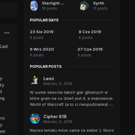
Starlight Sparkle
Syrth
16 posts
11 posts
POPULAR DAYS
23 Sie 2019
8 Cze 2019
6 posts
6 posts
Last
9 Wrz 2020
27 Cze 2019
6 posts
5 posts
POPULAR POSTS
zy
Lemi
Marzec 5, 2019
ży
d
W sumie obecnie takich gier głównych w
oną
które gram na co dzień jest 4. a mianowicie:
World of Warcraft (a to ci niespodzianka) -...
Cipher 618
ero
Marzec 4, 2019
ny
Nazwa tematu mówi sama za siebie :). Skoro
iem