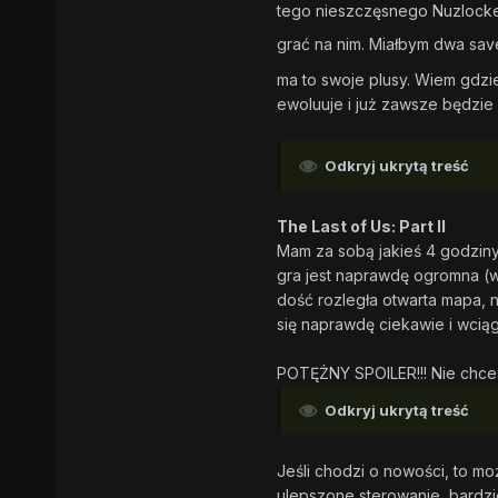
tego nieszczęsnego Nuzlocke 
grać na nim. Miałbym dwa save'
ma to swoje plusy. Wiem gdzi
ewoluuje i już zawsze będzie
Odkryj ukrytą treść
The Last of Us: Part II
Mam za sobą jakieś 4 godziny
gra jest naprawdę ogromna (w
dość rozległa otwarta mapa, 
się naprawdę ciekawie i wcią
POTĘŻNY SPOILER!!! Nie chce
Odkryj ukrytą treść
Jeśli chodzi o nowości, to moż
ulepszone sterowanie, bardzi