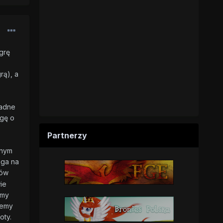
grę
rą), a
żadne
ogę o
Partnerzy
wnym
ega na
nów
ie
emy
jemy
oty.