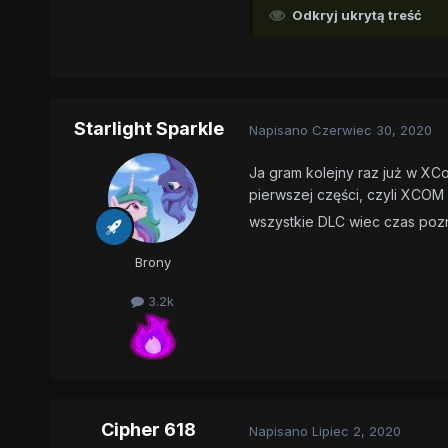
Odkryj ukrytą treść
Starlight Sparkle
Napisano
Czerwiec 30, 2020
Ja gram kolejny raz już w XC
pierwszej części, czyli XCOM
wszystkie DLC wiec czas pozna
Brony
3.2k
Cipher 618
Napisano
Lipiec 2, 2020