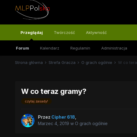
Przeglądaj
Twórczość
Aktywność
Forum
Kalendarz
Regulamin
Administracja
Strona główna
Strefa Gracza
O grach ogólnie
W co ter
W co teraz gramy?
czytaj zasady!
Przez
Cipher 618
,
Marzec 4, 2019
w
O grach ogólnie