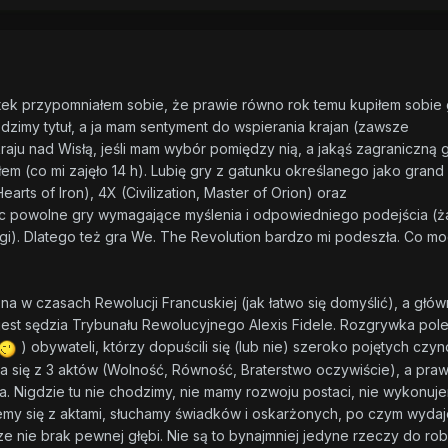
tek przypomniałem sobie, że prawie równo rok temu kupiłem sobie 
odzimy tytuł, a ja mam sentyment do wspierania krajan (zawsze
aju nad Wisłą, jeśli mam wybór pomiędzy nią, a jakąś zagraniczną g
em (co mi zajęło 14 h). Lubię gry z gatunku określanego jako grand
earts of Iron), 4X (Civilization, Master of Orion) oraz
ąc powolne gry wymagające myślenia i odpowiedniego podejścia (
egi). Dlatego też gra We. The Revolution bardzo mi podeszła. Co m
na w czasach Rewolucji Francuskiej (jak łatwo się domyślić), a głó
jest sędzia Trybunału Rewolucyjnego Alexis Fidele. Rozgrywka pol
) obywateli, którzy dopuścili się (lub nie) szeroko pojętych czy
a się z 3 aktów (Wolność, Równość, Braterstwo oczywiście), a praw
. Nigdzie tu nie chodzimy, nie mamy rozwoju postaci, nie wykonuj
emy się z aktami, słuchamy świadków i oskarżonych, po czym wyda
ze nie brak pewnej głębi. Nie są to bynajmniej jedyne rzeczy do rob