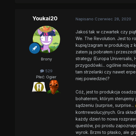
Youkai20
Napisano
Czerwiec 28, 2020
Jakoś tak w czwartek czy pią
We. The Revolution. Jest to r
kupię/zagram w produkcję z kr
zatem ją pobrałem i przeszedł
strategy (Europa Universalis, H
Brony
przygodówki... ogólnie mówi
529
tam strzelanki czy nawet erp
Płeć:
Ogier
niej powiedzieć?
Cóż, jest to produkcja osadzo
bohaterem, którym sterujemy 
sądzeniu (surprise, surprise...
kontrrewolucyjnych. Gra skład
każdy dzień to nowa rozprawa
questów, po prostu zapoznaj
wyrok. Brzmi to płasko, ale gr