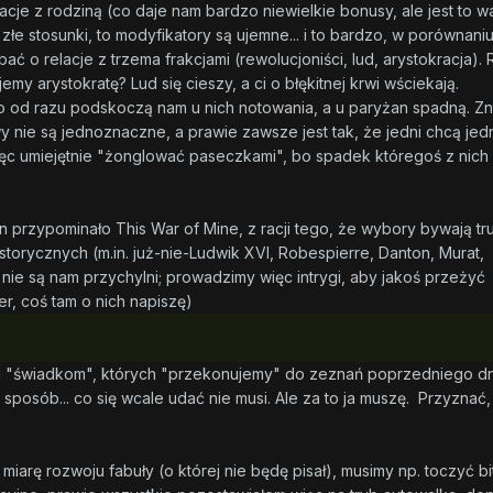
je z rodziną (co daje nam bardzo niewielkie bonusy, ale jest to w
łe stosunki, to modyfikatory są ujemne... i to bardzo, w porównani
ć o relacje z trzema frakcjami (rewolucjoniści, lud, arystokracja).
jemy arystokratę? Lud się cieszy, a ci o błękitnej krwi wściekają.
o od razu podskoczą nam u nich notowania, a u paryżan spadną. Z
wy nie są jednoznaczne, a prawie zawsze jest tak, że jedni chcą je
ęc umiejętnie "żonglować paseczkami", bo spadek któregoś z nich
 przypominało This War of Mine, z racji tego, że wybory bywają tr
storycznych (m.in. już-nie-Ludwik XVI, Robespierre, Danton, Murat,
nie są nam przychylni; prowadzimy więc intrygi, aby jakoś przeżyć
er, coś tam o nich napiszę)
ki "świadkom", których "przekonujemy" do zeznań poprzedniego dn
y sposób... co się wcale udać nie musi. Ale za to ja muszę. Przyznać
 miarę rozwoju fabuły (o której nie będę pisał), musimy np. toczyć b