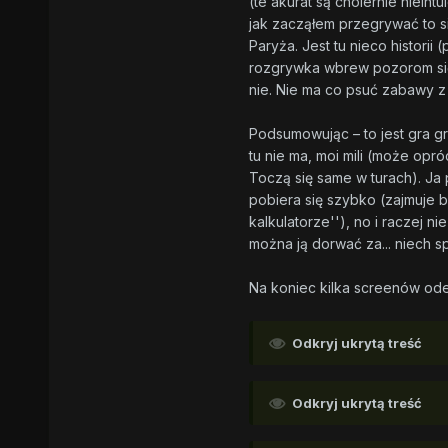
(te akurat są cholernie niein
jak zacząłem przegrywać to się
Paryża. Jest tu nieco histori
rozgrywka wbrew pozorom się n
nie. Nie ma co psuć zabawy z 
Podsumowując – to jest gra grz
tu nie ma, moi mili (może opró
Toczą się same w turach). Ja 
pobiera się szybko (zajmuje b
kalkulatorze''), no i raczej ni
można ją dorwać za... niech s
Na koniec kilka screenów ode 
Odkryj ukrytą treść
Odkryj ukrytą treść