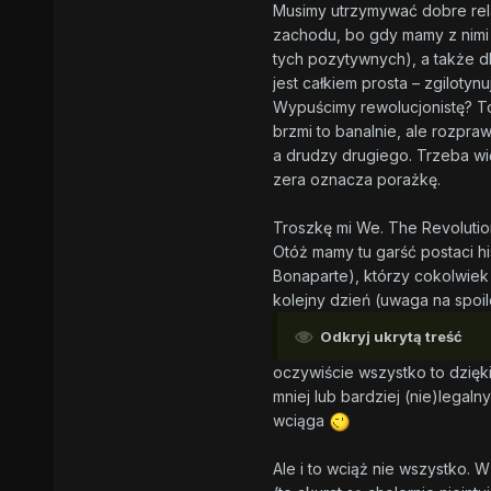
Musimy utrzymywać dobre relac
zachodu, bo gdy mamy z nimi z
tych pozytywnych), a także dba
jest całkiem prosta – zgilotynu
Wypuścimy rewolucjonistę? T
brzmi to banalnie, ale rozpra
a drudzy drugiego. Trzeba wi
zera oznacza porażkę.
Troszkę mi We. The Revolution
Otóż mamy tu garść postaci hi
Bonaparte), którzy cokolwiek 
kolejny dzień (uwaga na spoil
Odkryj ukrytą treść
oczywiście wszystko to dzię
mniej lub bardziej (nie)legaln
wciąga
Ale i to wciąż nie wszystko. W