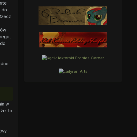
arte
u do
 Rzecz
nów
dnego,
 do
udne.
ia w
, że to
itwy