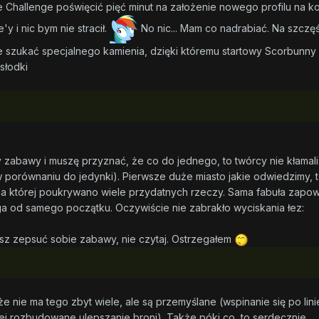
Challenge poświęcić pięć minut na założenie nowego profilu na kon
y i nic bym nie stracił.
No nic... Mam co nadrabiać. Na szczę
e szukać specjalnego kamienia, dzięki któremu startowy Scorbunny 
 słodki
 zabawy i muszę przyznać, że co do jednego, to twórcy nie kłamali
 porównaniu do jedynki). Pierwsze duże miasto jakie odwiedzimy, 
na której poukrywano wiele przydatnych rzeczy. Sama fabuła zapo
ga od samego początku. Oczywiście nie zabrakło wyciskania łez:
sz zepsuć sobie zabawy, nie czytaj. Ostrzegałem
e nie ma tego zbyt wiele, ale są przemyślane (wspinanie się po lini
ej rozbudowane ulepszanie broni). Także póki co, to serdecznie