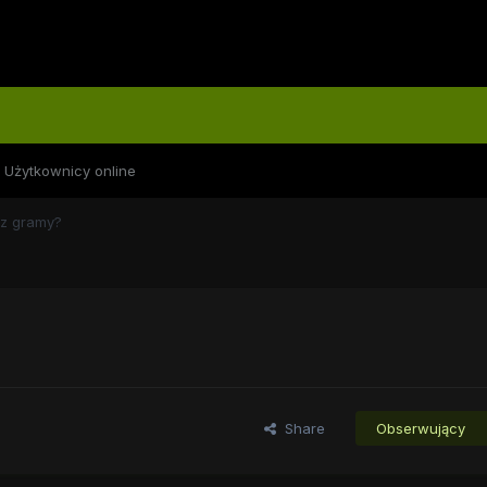
Użytkownicy online
az gramy?
Share
Obserwujący