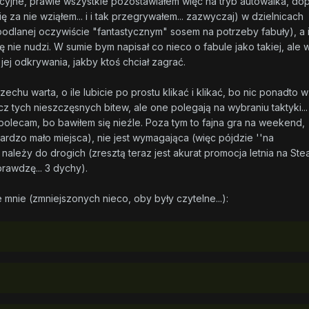
tuicyjne, prawie wszystkie pozostawiałem więc na tryb autowalka, do
 za nie wziąłem... i i tak przegrywałem... zazwyczaj) w dzielnicach
i (podlanej oczywiście "fantastycznym" sosem na potrzeby fabuły), a 
ie nudzi. W sumie bym napisał co nieco o fabule jako takiej, ale 
jej odkrywania, jakby ktoś chciał zagrać.
echu warta, o ile lubicie po prostu klikać i klikać, bo nic ponadto 
cz tych nieszczęsnych bitew, ale one polegają na wybraniu taktyki... i
polecam, bo bawiłem się nieźle. Poza tym to fajna gra na weekend,
ardzo mało miejsca), nie jest wymagająca (więc pójdzie ''na
e należy do drogich (zresztą teraz jest akurat promocja letnia na Ste
prawdzę... 3 dychy).
mnie (zmniejszonych nieco, oby były czytelne...):