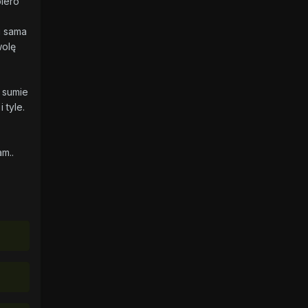
piero
i sama
wolę
w sumie
 tyle.
am..