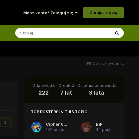
Zarejestruj się
Masz konto? Zaloguj się
Cała aktywność
Odpowiedzi
Created
Ostatnia odpowiedź
222
7 lat
3 lata
TOP POSTERS IN THIS TOPIC
3
Cipher 618
BiP
107 posts
44 posts