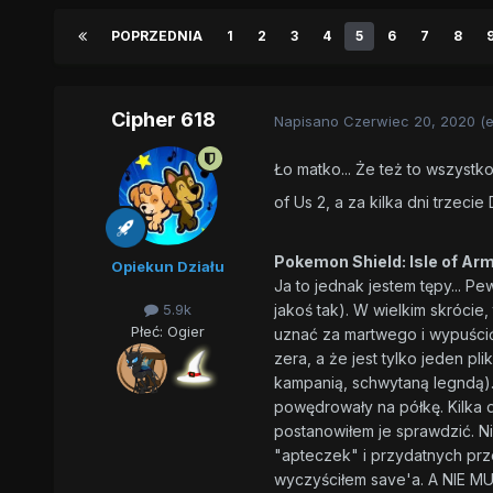
POPRZEDNIA
1
2
3
4
5
6
7
8
Cipher 618
Napisano
Czerwiec 20, 2020
(
Ło matko... Że też to wszystk
of Us 2, a za kilka dni trzeci
Pokemon Shield: Isle of Ar
Opiekun Działu
Ja to jednak jestem tępy... 
jakoś tak). W wielkim skróci
5.9k
Płeć:
Ogier
uznać za martwego i wypuścić
zera, a że jest tylko jeden p
kampanią, schwytaną legndą). 
powędrowały na półkę. Kilka 
postanowiłem je sprawdzić. Ni
"apteczek" i przydatnych prze
wyczyściłem save'a. A NIE MU