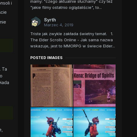
mamy: "czego aktualnie słuchamy" czy też
soli i
"jakie filmy ostatnio oglądaliście", to...
ście
Syrth
nie
Marzec 4, 2019
Triste jak zwykle zakłada świetny temat. 1.
The Elder Scrolls Online - Jak sama nazwa
wskazuje, jest to MMORPG w świecie Elder...
POSTED IMAGES
. Ta
to
wiada
e,