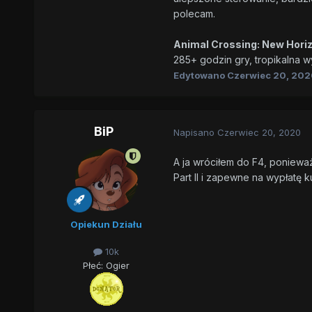
polecam.
Animal Crossing: New Hori
285+ godzin gry, tropikalna w
Edytowano
Czerwiec 20, 202
BiP
Napisano
Czerwiec 20, 2020
A ja wróciłem do F4, poniewa
Part II i zapewne na wypłatę 
Opiekun Działu
10k
Płeć:
Ogier